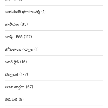
జయశంకర్ భూపాలపల్లి
(1)
జాతీయం
(83)
జాబ్స్ -కెరీర్
(117)
జోగులాంబ గద్వాల
(1)
టూర్ గైడ్
(15)
టెక్నాలజీ
(177)
తాజా వార్తలు
(57)
తిరుపతి
(9)