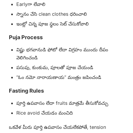
Earlyగా లేవాలి
స్నానం చేసి clean clothes ధరించాలి
ఇంట్లో చిన్న పూజ స్థలం సెట్ చేసుకోవాలి
Puja Process
విష్ణు భగవానుడి ఫోటో లేదా విగ్రహం ముందు దీపం
వెలిగించండి
పసుపు, కుంకుమ, పూలతో పూజ చేయండి
“ఓం నమో నారాయణాయ” మంత్రం జపించండి
Fasting Rules
పూర్తి ఉపవాసం లేదా fruits మాత్రమే తీసుకోవచ్చు
Rice avoid చేయడం మంచిది
ఒకవేళ మీరు పూర్తి ఉపవాసం చేయలేకపోతే, tension