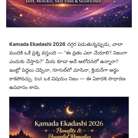
Kamada Ekadashi 2026
దగ్గర పడుతున్నప్పుడు, చాలా
మందికి ఒకే ప్రశ్న వస్తుంది — “ఈ వ్రతం ఎలా చేయాలి? నిజంగా
ఎందుకు చేస్తారు?” మీరు కూడా అదే ఆలోచనలో ఉన్నారా?
ఇంట్లో పెద్దలు చెప్పినా, గూగుల్‌లో చూసినా, క్లియర్‌గా అర్థం
కాకపోవచ్చు. but ఒక విషయం నిజం — ఈ ఏకాదశి సాధారణ
ఉపవాసం కాదు.