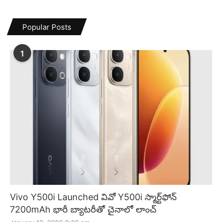
Popular Posts
1
Vivo Y500i Launched వివో Y500i స్మార్ట్‌ఫోన్
7200mAh భారీ బ్యాటరీతో చైనాలో లాంచ్