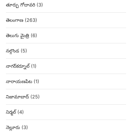
తూర్పు గోదావరి
(3)
తెలంగాణ
(263)
తెలుగు మైత్రి
(6)
నల్గొండ
(5)
నాగర్‌కర్నూల్
(1)
నారాయణపేట
(1)
నిజామాబాద్
(25)
నిర్మల్
(4)
నెల్లూరు
(3)