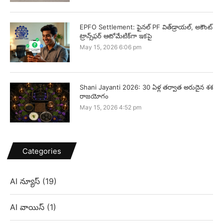
EPFO Settlement: ఫైనల్ PF విత్‌డ్రాయల్, అకౌంట్
ట్రాన్స్‌ఫర్ ఆటోమేటిక్‌గా ఇకపై
May 15, 2026 6:06 pm
Shani Jayanti 2026: 30 ఏళ్ల తర్వాత అరుదైన శశ
రాజయోగం
May 15, 2026 4:52 pm
Categories
AI న్యూస్
(19)
AI వాయిస్
(1)