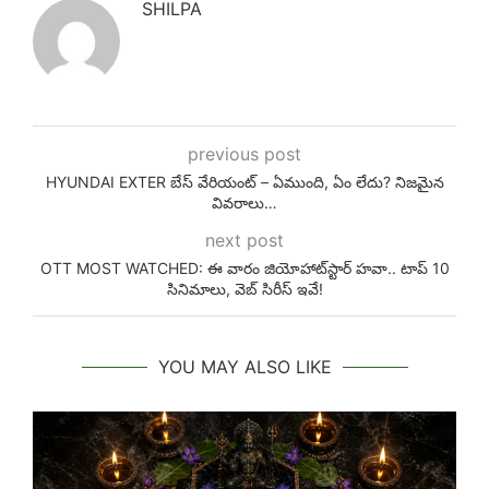
SHILPA
previous post
HYUNDAI EXTER బేస్ వేరియంట్ – ఏముంది, ఏం లేదు? నిజమైన
వివరాలు…
next post
OTT MOST WATCHED: ఈ వారం జియోహాట్‌స్టార్ హవా.. టాప్ 10
సినిమాలు, వెబ్ సిరీస్ ఇవే!
YOU MAY ALSO LIKE