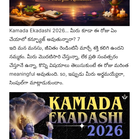
Kamada Ekadashi 2026… మీరు కూడా ఈ రోజు ఏం
చేయాలో కన్ఫ్యూజ్ అవుతున్నారా? 7
ఇది మన మనసు, జీవితం రెండింటినీ మార్చే శక్తి కలిగి ఉందని
నమ్మకం. మీరు మొదటిసారి చేస్తున్నా, లేక ప్రతి సంవత్సరం
చేస్తూనే ఉన్నా, కొన్ని విషయాలు తెలుసుకుంటే ఈ రోజు మరింత
meaningful అవుతుంది. so, ఇప్పుడు మీరు అర్థమయ్యేలా,
సింపుల్‌గా మాట్లాడుకుందాం.