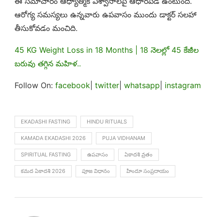
ఈ సమాచారం ఆధ్యాత్మిక విశ్వాసాలపై ఆధారపడి ఉంటుంది.
ఆరోగ్య సమస్యలు ఉన్నవారు ఉపవాసం ముందు డాక్టర్ సలహా
తీసుకోవడం మంచిది.
45 KG Weight Loss in 18 Months | 18 నెలల్లో 45 కేజీల
బరువు తగ్గిన మహిళ..
Follow On:
facebook
|
twitter
|
whatsapp
|
instagram
EKADASHI FASTING
HINDU RITUALS
KAMADA EKADASHI 2026
PUJA VIDHANAM
SPIRITUAL FASTING
ఉపవాసం
ఏకాదశి వ్రతం
కమద ఏకాదశి 2026
పూజ విధానం
హిందూ సంప్రదాయం