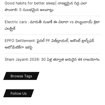
Good habits for better sleep| నాణ్యమైన నిద్ర ఎలా
పొందాలి: 5 సులభమైన అలవాట్లు
Electric cars : మారుతీ సుజుకీ ఈ విటారా vs హ్యుందాయ్ క్రెటా
ఎలక్ట్రిక్
EPFO Settlement: ఫైనల్ PF విత్‌డ్రాయల్, అకౌంట్ ట్రాన్స్‌ఫర్
ఆటోమేటిక్‌గా ఇకపై
Shani Jayanti 2026: 30 ఏళ్ల తర్వాత అరుదైన శశ రాజయోగం
Browse Tags
Follow Us