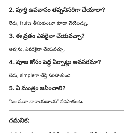
2. పూర్తి ఉపవాసం తప్పనిసరిగా చేయాలా?
లేదు, fruits తీసుకుంటూ కూడా చేయొచ్చు.
3. ఈ వ్రతం ఎవరైనా చేయవచ్చా?
అవును, ఎవరికైనా చేయవచ్చు.
4. పూజ కోసం పెద్ద ఏర్పాట్లు అవసరమా?
లేదు, simpleగా చేస్తే సరిపోతుంది.
5. ఏ మంత్రం జపించాలి?
“ఓం నమో నారాయణాయ” సరిపోతుంది.
గమనిక: