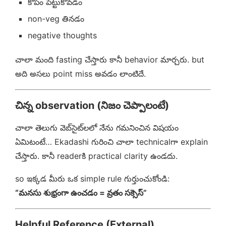
కోపం పెట్టుకోవడం
non-veg తినడం
negative thoughts
చాలా మంది fasting చేస్తారు కానీ behavior మార్చరు. but
అది అసలు point miss అవడం లాంటిదే.
చిన్న observation (నిజం చెప్పాలంటే)
చాలా తెలుగు వెబ్‌సైట్‌లలో నేను గమనించిన విషయం
ఏమిటంటే… Ekadashi గురించి చాలా technicalగా explain
చేస్తారు. కానీ readerకి practical clarity ఉండదు.
so ఇక్కడ మీరు ఒక simple rule గుర్తుంచుకోండి:
“మనసు శుభ్రంగా ఉంచడం = వ్రతం సక్సెస్”
Helpful Reference (External)