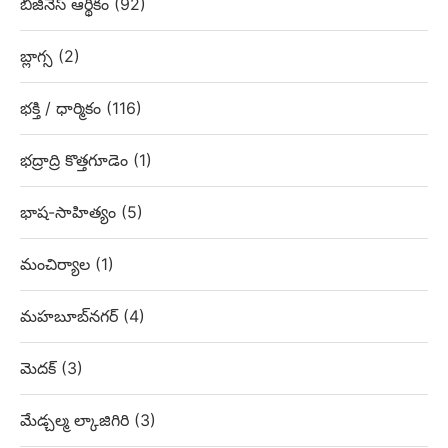
బిజినెస్ ఆర్థికం
(92)
బ్లాగ్స
(2)
భక్తి / ధార్మికం
(116)
భద్రాద్రి కొత్తగూడెం
(1)
భాష-సాహిత్యం
(5)
మంచిర్యాల
(1)
మహబూబ్‌నగర్
(4)
మెదక్
(3)
మేడ్చల్మ ల్కాజిగిరి
(3)