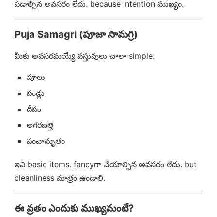
పడాల్సిన అవసరం లేదు. because intention ముఖ్యం.
Puja Samagri (పూజా సామగ్రి)
మీకు అవసరమయ్యే వస్తువులు చాలా simple:
పూలు
పండ్లు
దీపం
అగరబత్తి
పంచామృతం
ఇవి basic items. fancyగా చేయాల్సిన అవసరం లేదు. but
cleanliness మాత్రం ఉండాలి.
ఈ వ్రతం ఎందుకు ముఖ్యమంటే?