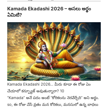
Kamada Ekadashi 2026 – అసలు అర్థం
ఏమిటి?
Kamada Ekadashi 2026… మీరు కూడా ఈ రోజు ఏం
చేయాలో కన్ఫ్యూజ్ అవుతున్నారా? 10
“Kamada” అనే పదం అంటే “కోరికలను నెరవేర్చేది” అని అర్థం.
so, ఈ రోజు చేసే వ్రతం మన కోరికలు, మనసులో ఉన్న బాధలు