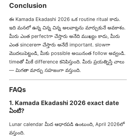
Conclusion
ఈ Kamada Ekadashi 2026 ఒక routine ritual కాదు.
ఇది మనలో ఉన్న చిన్న చిన్న అలవాట్లను మార్చుకునే అవకాశం.
మీరు ఎంత perfectగా చేస్తారు అనేది ముఖ్యం కాదు, మీరు
ఎంత sincereగా చేస్తారు అనేదే important. slowగా
మొదలుపెట్టండి, మీకు possible అయినంత follow అవ్వండి.
timeతో మీకే difference కనిపిస్తుంది. మీరు ప్రయత్నిస్తే చాలు
— మిగతా మార్పు సహజంగా వస్తుంది.
FAQs
1. Kamada Ekadashi 2026 exact date
ఏంటి?
Lunar calendar మీద ఆధారపడి ఉంటుంది, April 2026లో
వస్తుంది.