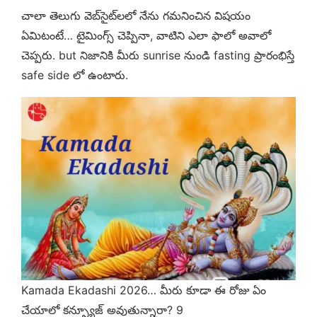
చాలా తెలుగు వెబ్‌సైట్‌లలో నేను గమనించిన విషయం
ఏమిటంటే… టైమింగ్స్ చెప్పినా, వాటిని ఎలా ఫాలో అవాలో
చెప్పరు. but నిజానికి మీరు sunrise నుండి fasting ప్రారంభిస్తే
safe side లో ఉంటారు.
Kamada Ekadashi 2026… మీరు కూడా ఈ రోజు ఏం
చేయాలో కన్ఫ్యూజ్ అవుతున్నారా? 9