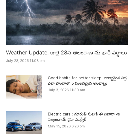
Weather Update: జులై 28న తెలంగాణ ను భారీ వర్షాలు
July 28, 2026 11:08 pm
Good habits for better sleep| నాణ్యమైన నిద్ర
ఎలా పొందాలి: 5 సులభమైన అలవాట్లు
July 3, 2026 11:30 am
Electric cars : మారుతీ సుజుకీ ఈ విటారా vs
హ్యుందాయ్ క్రెటా ఎలక్ట్రిక్
May 15, 2026 6:26 pm