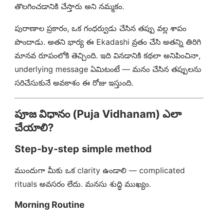
తొలగించడానికి చేస్తారు అని నమ్మకం.
పురాణాల ప్రకారం, ఒక గంధర్వుడు చేసిన తప్పు వల్ల శాపం
పొందాడు. అతని భార్య ఈ Ekadashi వ్రతం చేసి అతన్ని తిరిగి
మానవ రూపంలోకి తెచ్చింది. ఇది వినడానికి కథలా అనిపించినా,
underlying message ఏమిటంటే — మనం చేసిన తప్పులను
సరిచేసుకునే అవకాశం ఈ రోజు ఇస్తుంది.
పూజ విధానం (Puja Vidhanam) ఎలా
చేయాలి?
Step-by-step simple method
ముందుగా మీకు ఒక clarity ఉండాలి — complicated
rituals అవసరం లేదు. మనసు శుద్ధి ముఖ్యం.
Morning Routine