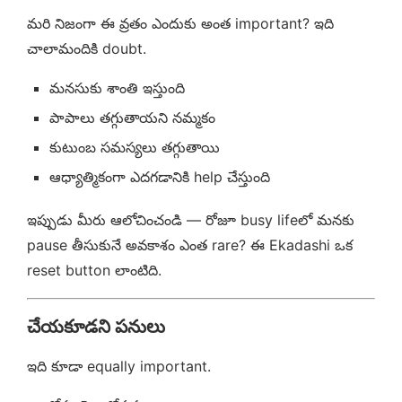
మరి నిజంగా ఈ వ్రతం ఎందుకు అంత important? ఇది
చాలామందికి doubt.
మనసుకు శాంతి ఇస్తుంది
పాపాలు తగ్గుతాయని నమ్మకం
కుటుంబ సమస్యలు తగ్గుతాయి
ఆధ్యాత్మికంగా ఎదగడానికి help చేస్తుంది
ఇప్పుడు మీరు ఆలోచించండి — రోజూ busy lifeలో మనకు
pause తీసుకునే అవకాశం ఎంత rare? ఈ Ekadashi ఒక
reset button లాంటిది.
చేయకూడని పనులు
ఇది కూడా equally important.