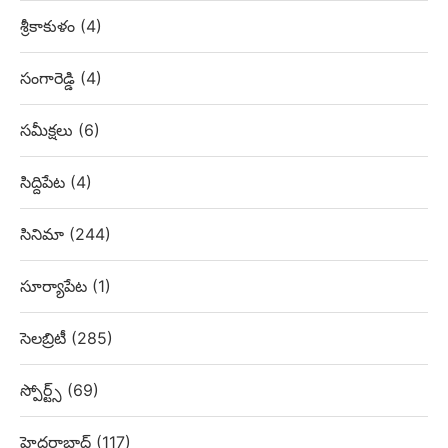
శ్రీకాకుళం
(4)
సంగారెడ్డి
(4)
సమీక్షలు
(6)
సిద్దిపేట
(4)
సినిమా
(244)
సూర్యాపేట
(1)
సెలబ్రిటీ
(285)
స్పోర్ట్స్
(69)
హైదరాబాద్
(117)