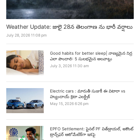
Weather Update: జులై 28న తెలంగాణ ను భారీ వర్షాలు
July 28, 2026 11:08 pm
Good habits for better sleep| నాణ్యమైన నిద్ర
ఎలా పొందాలి: 5 సులభమైన అలవాట్లు
July 3, 2026 11:30 am
Electric cars : మారుతీ సుజుకీ ఈ విటారా vs
హ్యుందాయ్ క్రెటా ఎలక్ట్రిక్
May 15, 2026 6:26 pm
EPFO Settlement: ఫైనల్ PF విత్‌డ్రాయల్, అకౌంట్
ట్రాన్స్‌ఫర్ ఆటోమేటిక్‌గా ఇకపై