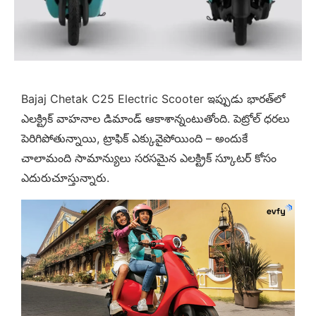
Bajaj Chetak C25 Electric Scooter ఇప్పుడు భారత్‌లో
ఎలక్ట్రిక్ వాహనాల డిమాండ్ ఆకాశాన్నంటుతోంది. పెట్రోల్ ధరలు
పెరిగిపోతున్నాయి, ట్రాఫిక్ ఎక్కువైపోయింది – అందుకే
చాలామంది సామాన్యులు సరసమైన ఎలక్ట్రిక్ స్కూటర్ కోసం
ఎదురుచూస్తున్నారు.