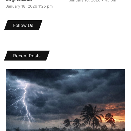
January 16, 2026 7:45 pm
January 18, 2026 1:25 pm
Follow Us
Recent Posts