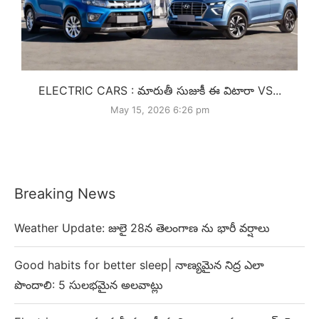
ELECTRIC CARS : మారుతీ సుజుకీ ఈ విటారా VS...
May 15, 2026 6:26 pm
Breaking News
Weather Update: జులై 28న తెలంగాణ ను భారీ వర్షాలు
Good habits for better sleep| నాణ్యమైన నిద్ర ఎలా
పొందాలి: 5 సులభమైన అలవాట్లు