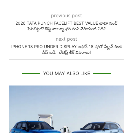
previous post
2026 TATA PUNCH FACELIFT BEST VALUE టాటా పంచ్
ఫేస్‌లిఫ్ట్‌లో బెస్ట్ వాల్యూ ఫర్ మనీ వేరియంట్ ఏది?
next post
IPHONE 18 PRO UNDER DISPLAY ఐఫోన్ 18 ప్రోలో స్క్రీన్ కింద
ఫేస్ ఐడీ.. లేటెస్ట్ లీక్ వివరాలు!
YOU MAY ALSO LIKE