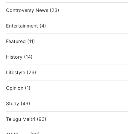
Controversy News
(23)
Entertainment
(4)
Featured
(11)
History
(14)
Lifestyle
(26)
Opinion
(1)
Study
(49)
Telugu Maitri
(93)