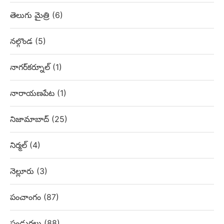
తెలుగు మైత్రి
(6)
నల్గొండ
(5)
నాగర్‌కర్నూల్
(1)
నారాయణపేట
(1)
నిజామాబాద్
(25)
నిర్మల్
(4)
నెల్లూరు
(3)
పంచాంగం
(87)
పండుగలు
(88)