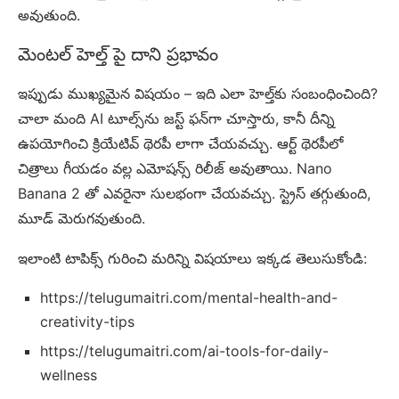
అవుతుంది.
మెంటల్ హెల్త్ పై దాని ప్రభావం
ఇప్పుడు ముఖ్యమైన విషయం – ఇది ఎలా హెల్త్‌కు సంబంధించింది?
చాలా మంది AI టూల్స్‌ను జస్ట్ ఫన్‌గా చూస్తారు, కానీ దీన్ని
ఉపయోగించి క్రియేటివ్ థెరపీ లాగా చేయవచ్చు. ఆర్ట్ థెరపీలో
చిత్రాలు గీయడం వల్ల ఎమోషన్స్ రిలీజ్ అవుతాయి. Nano
Banana 2 తో ఎవరైనా సులభంగా చేయవచ్చు. స్ట్రెస్ తగ్గుతుంది,
మూడ్ మెరుగవుతుంది.
ఇలాంటి టాపిక్స్ గురించి మరిన్ని విషయాలు ఇక్కడ తెలుసుకోండి:
https://telugumaitri.com/mental-health-and-
creativity-tips
https://telugumaitri.com/ai-tools-for-daily-
wellness