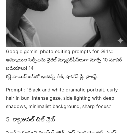
Google gemini photo editing prompts for Girls::
అమ్మాయిల సెల్ఫీలను వైరల్ మ్యాస్టర్‌పీస్‌లుగా మార్చే 10 సూపర్
ఐడియాలు! 14
కర్లీ హెయిర్ బన్‌తో ఇంటెన్స్ గేజ్, షాడోస్ ప్లే. ప్రాంప్ట్:
Prompt : “Black and white dramatic portrait, curly
hair in bun, intense gaze, side lighting with deep
shadows, minimalist background, sharp focus.”
5. క్యాజువల్ చిల్ వైబ్
స్టూల్ పై కూర్చుని రిలాక్స్‌డ్ పోజ్, సాఫ్ట్ స్టూడియో లైట్. ప్రాంప్ట్: