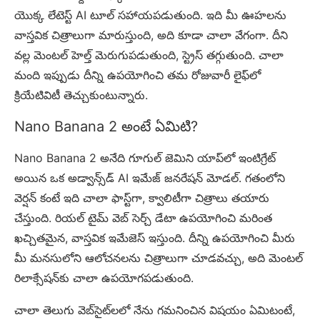
యొక్క లేటెస్ట్ AI టూల్ సహాయపడుతుంది. ఇది మీ ఊహలను
వాస్తవిక చిత్రాలుగా మారుస్తుంది, అది కూడా చాలా వేగంగా. దీని
వల్ల మెంటల్ హెల్త్ మెరుగుపడుతుంది, స్ట్రెస్ తగ్గుతుంది. చాలా
మంది ఇప్పుడు దీన్ని ఉపయోగించి తమ రోజువారీ లైఫ్‌లో
క్రియేటివిటీ తెచ్చుకుంటున్నారు.
Nano Banana 2 అంటే ఏమిటి?
Nano Banana 2 అనేది గూగుల్ జెమిని యాప్‌లో ఇంటిగ్రేట్
అయిన ఒక అడ్వాన్స్‌డ్ AI ఇమేజ్ జనరేషన్ మోడల్. గతంలోని
వెర్షన్ కంటే ఇది చాలా ఫాస్ట్‌గా, క్వాలిటీగా చిత్రాలు తయారు
చేస్తుంది. రియల్ టైమ్ వెబ్ సెర్చ్ డేటా ఉపయోగించి మరింత
ఖచ్చితమైన, వాస్తవిక ఇమేజెస్ ఇస్తుంది. దీన్ని ఉపయోగించి మీరు
మీ మనసులోని ఆలోచనలను చిత్రాలుగా చూడవచ్చు, అది మెంటల్
రిలాక్సేషన్‌కు చాలా ఉపయోగపడుతుంది.
చాలా తెలుగు వెబ్‌సైట్‌లలో నేను గమనించిన విషయం ఏమిటంటే,