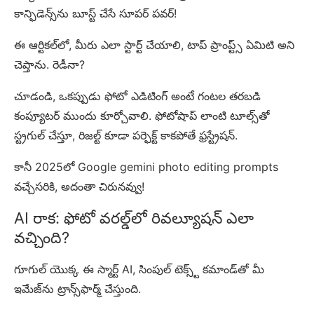
కాన్ఫిడెన్స్‌ను బూస్ట్ చేసే సూపర్ పవర్!
ఈ ఆర్టికల్‌లో, మీరు ఎలా స్టార్ట్ చేయాలి, టాప్ ప్రాంప్ట్స్ ఏమిటి అని
చెప్తాను. రెడీనా?
చూడండి, ఒకప్పుడు ఫోటో ఎడిటింగ్ అంటే గంటల తరబడి
కంప్యూటర్ ముందు కూర్చోవాలి. ఫోటోషాప్ లాంటి టూల్స్‌తో
స్ట్రగుల్ చేస్తూ, రిజల్ట్ కూడా పర్ఫెక్ట్ కాకపోతే ఫ్రస్ట్రేషన్.
కానీ 2025లో Google gemini photo editing prompts
వచ్చేసరికి, అదంతా చిరునవ్వు!
AI రాక: ఫోటో వరల్డ్‌లో రివల్యూషన్ ఎలా
వచ్చింది?
గూగుల్ యొక్క ఈ స్మార్ట్ AI, సింపుల్ టెక్స్ట్ కమాండ్‌తో మీ
ఇమేజ్‌ను ట్రాన్స్‌ఫార్మ్ చేస్తుంది.