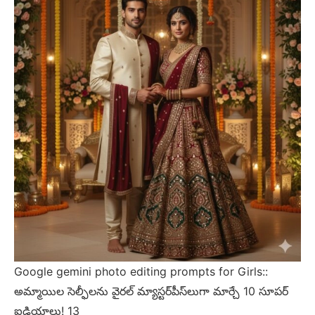
Google gemini photo editing prompts for Girls::
అమ్మాయిల సెల్ఫీలను వైరల్ మ్యాస్టర్‌పీస్‌లుగా మార్చే 10 సూపర్
ఐడియాలు! 13