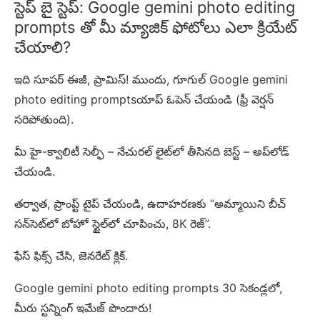
స్టెప్ బై స్టెప్: Google gemini photo editing
prompts తో మీ మ్యాజిక్ ఫోటోలు ఎలా క్రియేట్
చేయాలి?
ఇది సూపర్ ఈజీ, ప్రామిస్! ముందు, గూగుల్ Google gemini
photo editing promptsయాప్ ఓపెన్ చేయండి (ఫ్రీ వెర్షన్
సరిపోతుంది).
మీ హై-క్వాలిటీ సెల్ఫీ – నేచురల్ లైట్‌లో తీసినది బెస్ట్ – అప్‌లోడ్
చేయండి.
తర్వాత, ప్రాంప్ట్ టైప్ చేయండి, ఉదాహరణకు “అమ్మాయిని బీచ్
సన్‌సెట్‌లో బోహో స్టైల్‌లో చూపించు, 8K రెజ్”.
ఫేస్ ఫిక్స్ చేసి, జెనరేట్ క్లిక్.
Google gemini photo editing prompts 30 సెకండ్లలో,
మీరు స్టన్నింగ్ ఇమేజ్ పొందారు!