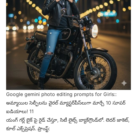
Google gemini photo editing prompts for Girls::
అమ్మాయిల సెల్ఫీలను వైరల్ మ్యాస్టర్‌పీస్‌లుగా మార్చే 10 సూపర్
ఐడియాలు! 11
యంగ్ గర్ల్ బైక్ పై రైడ్ చేస్తూ, సిటీ లైట్స్ బ్యాక్‌గ్రౌండ్‌లో. లెదర్ జాకెట్,
కూల్ ఎక్స్‌ప్రెషన్. ప్రాంప్ట్: