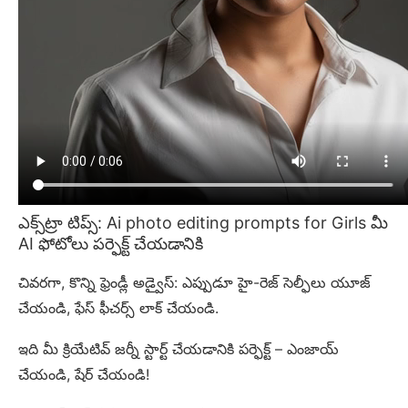
ఎక్స్‌ట్రా టిప్స్: Ai photo editing prompts for Girls మీ
AI ఫోటోలు పర్ఫెక్ట్ చేయడానికి
చివరగా, కొన్ని ఫ్రెండ్లీ అడ్వైస్: ఎప్పుడూ హై-రెజ్ సెల్ఫీలు యూజ్
చేయండి, ఫేస్ ఫీచర్స్ లాక్ చేయండి.
ఇది మీ క్రియేటివ్ జర్నీ స్టార్ట్ చేయడానికి పర్ఫెక్ట్ – ఎంజాయ్
చేయండి, షేర్ చేయండి!