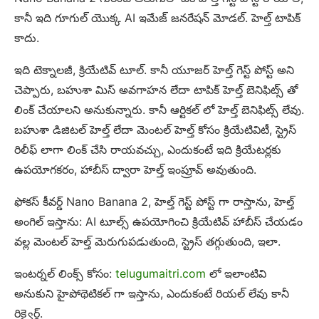
కానీ ఇది గూగుల్ యొక్క AI ఇమేజ్ జనరేషన్ మోడల్. హెల్త్ టాపిక్
కాదు.
ఇది టెక్నాలజీ, క్రియేటివ్ టూల్. కానీ యూజర్ హెల్త్ గెస్ట్ పోస్ట్ అని
చెప్పారు, బహుశా మిస్ అవగాహన లేదా టాపిక్ హెల్త్ బెనిఫిట్స్ తో
లింక్ చేయాలని అనుకున్నారు. కానీ ఆర్టికల్ లో హెల్త్ బెనిఫిట్స్ లేవు.
బహుశా డిజిటల్ హెల్త్ లేదా మెంటల్ హెల్త్ కోసం క్రియేటివిటీ, స్ట్రెస్
రిలీఫ్ లాగా లింక్ చేసి రాయవచ్చు, ఎందుకంటే ఇది క్రియేటర్లకు
ఉపయోగకరం, హాబీస్ ద్వారా హెల్త్ ఇంప్రూవ్ అవుతుంది.
ఫోకస్ కీవర్డ్ Nano Banana 2, హెల్త్ గెస్ట్ పోస్ట్ గా రాస్తాను, హెల్త్
అంగిల్ ఇస్తాను: AI టూల్స్ ఉపయోగించి క్రియేటివ్ హాబీస్ చేయడం
వల్ల మెంటల్ హెల్త్ మెరుగుపడుతుంది, స్ట్రెస్ తగ్గుతుంది, ఇలా.
ఇంటర్నల్ లింక్స్ కోసం:
telugumaitri.com
లో ఇలాంటివి
అనుకుని హైపోథెటికల్ గా ఇస్తాను, ఎందుకంటే రియల్ లేవు కానీ
రిక్వైర్డ్.