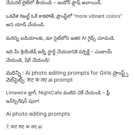
నేచురల్ లైట్‌లో తీయండి – ఇండోర్ ఫ్లాష్ అవాయిడ్.
ఒకవేళ రిజల్ట్ ఓకే కాకపోతే, ప్రాంప్ట్‌లో “more vibrant colors”
అని యాడ్ చేయండి.
మరిన్ని ఐడియాలకు, మా సైట్‌లోని ఇతర AI గైడ్స్ చూడండి.
ఇది మీ క్రియేటివ్ జర్నీ స్టార్ట్ చేయడానికి పర్ఫెక్ట్ – ఎంజాయ్
చేయండి, షేర్ చేయండి!
మరిన్ని : Ai photo editing prompts for Girls ప్రాంప్ట్స్
వెబ్‌సైట్స్: शट क लए ai prompt
Limewire బ్లాగ్, NightCafe వంటివి చెక్ చేయండి – ఫ్రీ
ఇన్‌స్పిరేషన్ పురా!
Ai photo editing prompts
7. फट शट क लए ai