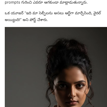
prompts గురించి ఎవరూ ఆగకుండా మాట్లాడుతున్నారు.
ఒక యూజర్ “ఇది మా సెల్ఫీలను అసలు ఆర్ట్‌గా మార్చేసింది, వైరల్
అయ్యింది!” అని పోస్ట్ చేశారు.