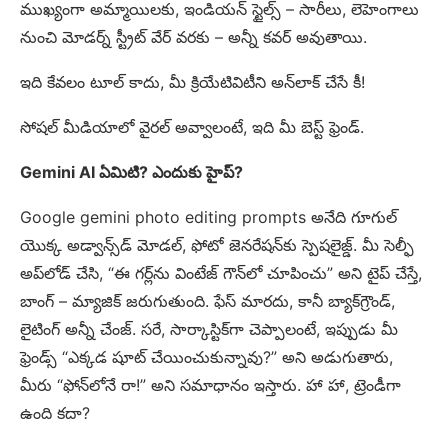
ముఖ్యంగా అమ్మాయిలకు, ఇండియన్ స్టైల్స్ – సారీలు, లెహెంగాలు
నుంచి మోడర్న్ స్ట్రీట్ వేర్ వరకు – అన్నీ కవర్ అవుతాయి.
ఇది కేవలం టూల్ కాదు, మీ క్రియేటివిటీని అన్‌లాక్ చేసే కీ!
సోషల్ మీడియాలో వైరల్ అవ్వాలంటే, ఇది మీ బెస్ట్ ఫ్రెండ్.
Gemini AI ఏమిటి? ఎందుకు హైప్?
Google gemini photo editing prompts అనేది గూగుల్
యొక్క అడ్వాన్స్‌డ్ మోడల్, ఫోటో జెనరేషన్‌కు స్పెషలైజ్డ్. మీ సెల్ఫీ
అప్‌లోడ్ చేసి, “ఈ గర్ల్‌ను వింటేజ్ గౌన్‌లో చూపించు” అని టైప్ చేస్తే,
బాంగ్ – మ్యాజిక్ జరుగుతుంది. ఫేస్ మారదు, కానీ బ్యాక్‌గ్రౌండ్,
లైటింగ్ అన్నీ చేంజ్. సరే, సార్కాస్టిక్‌గా చెప్పాలంటే, ఇప్పుడు మీ
ఫ్రెండ్స్ “ఎక్కడ షూట్ చేయించుకున్నావు?” అని అడుగుతారు,
మీరు “ఫోన్‌లోనే రా!” అని సమాధానం ఇస్తారు. హా హా, ట్రెండీగా
ఉంది కదా?