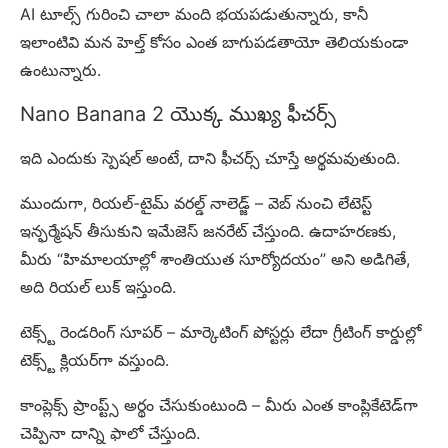
AI టూల్స్ గురించి చాలా మంది భయపడుతున్నారు, కానీ
ఇలాంటివి మన హెల్త్ కోసం ఎంత బాగుపడతాయో తెలియకుండా
ఉంటున్నారు.
Nano Banana 2 యొక్క ముఖ్య ఫీచర్స్
ఇది ఎందుకు స్పెషల్ అంటే, దాని ఫీచర్స్ చూస్తే అర్థమవుతుంది.
ముందుగా, రియల్-టైమ్ వరల్డ్ నాలెడ్జ్ – వెబ్ నుంచి లేటెస్ట్
ఇన్ఫర్మేషన్ తీసుకుని ఇమేజెస్ జనరేట్ చేస్తుంది. ఉదాహరణకు,
మీరు “హిమాలయాల్లో శాంతియుత సూర్యోదయం” అని అడిగితే,
అది రియల్ లుక్ ఇస్తుంది.
టెక్స్ట్ రెండరింగ్ సూపర్ – మార్కెటింగ్ పోస్టర్లు లేదా గ్రీటింగ్ కార్డుల్లో
టెక్స్ట్ క్లియర్‌గా వస్తుంది.
కాంప్లెక్స్ ప్రాంప్ట్స్ అర్థం చేసుకుంటుంది – మీరు ఎంత కాంప్లికేటెడ్‌గా
చెప్పినా దాన్ని ఫాలో చేస్తుంది.