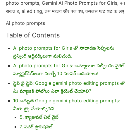
photo prompts, Gemini AI Photo Prompts for Girls, बन
सकत ह, ai editing, तथ महतव और पज वध, कपलस फट शट क लए
Ai photo prompts
Table of Contents
Ai photo prompts for Girls తో సాధారణ సెల్ఫీలను
స్టన్నింగ్ ఆర్ట్‌వర్క్‌లుగా మలిచండి.
Ai photo prompts for Girls: అమ్మాయిల సెల్ఫీలను వైరల్
మ్యాస్టర్‌పీస్‌లుగా మార్చే 10 సూపర్ ఐడియాలు!
స్టెప్ బై స్టెప్: Google gemini photo editing prompts తో
మీ మ్యాజిక్ ఫోటోలు ఎలా క్రియేట్ చేయాలి?
10 అద్భుత Google gemini photo editing prompts:
మీరు ట్రై చేయాల్సినవి
5. క్యాజువల్ చిల్ వైబ్
7. పవర్ ప్రొఫెషనల్