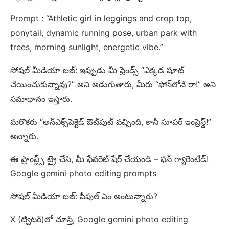
Prompt : “Athletic girl in leggings and crop top,
ponytail, dynamic running pose, urban park with
trees, morning sunlight, energetic vibe.”
సోషల్ మీడియా బజ్: ఇప్పుడు మీ ఫ్రెండ్స్ “ఎక్కడ షూట్
చేయించుకున్నావు?” అని అడుగుతారు, మీరు “ఫోన్‌లోనే రా!” అని
సమాధానం ఇస్తారు.
మరొకరు “అన్‌ఎక్స్‌పెక్టెడ్ ఔట్‌పుట్ వచ్చింది, కానీ సూపర్ ఇంప్రెస్డ్!”
అన్నారు.
ఈ ప్రాంప్ట్స్ ట్రై చేసి, మీ ఫేవరెట్ షేర్ చేయండి – ఫన్ గ్యారెంటీడ్!
Google gemini photo editing prompts
సోషల్ మీడియా బజ్: పీపుల్ ఏం అంటున్నారు?
X (ట్విటర్)లో చూస్తే, Google gemini photo editing