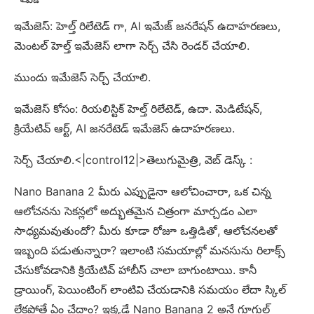
ఇమేజెస్: హెల్త్ రిలేటెడ్ గా, AI ఇమేజ్ జనరేషన్ ఉదాహరణలు,
మెంటల్ హెల్త్ ఇమేజెస్ లాగా సెర్చ్ చేసి రెండర్ చేయాలి.
ముందు ఇమేజెస్ సెర్చ్ చేయాలి.
ఇమేజెస్ కోసం: రియలిస్టిక్ హెల్త్ రిలేటెడ్, ఉదా. మెడిటేషన్,
క్రియేటివ్ ఆర్ట్, AI జనరేటెడ్ ఇమేజెస్ ఉదాహరణలు.
సెర్చ్ చేయాలి.<|control12|>తెలుగుమైత్రి, వెబ్ డెస్క్ :
Nano Banana 2 మీరు ఎప్పుడైనా ఆలోచించారా, ఒక చిన్న
ఆలోచనను సెకన్లలో అద్భుతమైన చిత్రంగా మార్చడం ఎలా
సాధ్యమవుతుందో? మీరు కూడా రోజూ ఒత్తిడితో, ఆలోచనలతో
ఇబ్బంది పడుతున్నారా? ఇలాంటి సమయాల్లో మనసును రిలాక్స్
చేసుకోవడానికి క్రియేటివ్ హాబీస్ చాలా బాగుంటాయి. కానీ
డ్రాయింగ్, పెయింటింగ్ లాంటివి చేయడానికి సమయం లేదా స్కిల్
లేకపోతే ఏం చేద్దాం? ఇక్కడే Nano Banana 2 అనే గూగుల్