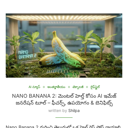
AI న్యూస్
అంతర్జాతీయం
టెక్నాలజీ
లైఫ్‌స్టైల్
NANO BANANA 2: మెంటల్ హెల్త్ కోసం AI ఇమేజ్
జనరేషన్ టూల్ – ఫీచర్స్, ఉపయోగం & బెనిఫిట్స్
written by
Shilpa
Nano Banana 2 గురించి తెలుగులో ఒక హెల్త్ గెస్ట్ పోస్ట్ రాయాలి,