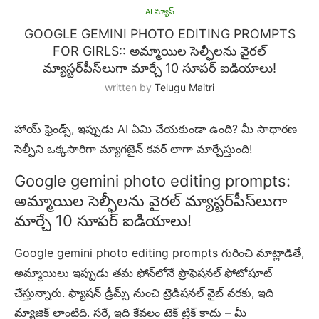
AI న్యూస్
GOOGLE GEMINI PHOTO EDITING PROMPTS
FOR GIRLS:: అమ్మాయిల సెల్ఫీలను వైరల్
మ్యాస్టర్‌పీస్‌లుగా మార్చే 10 సూపర్ ఐడియాలు!
written by
Telugu Maitri
హాయ్ ఫ్రెండ్స్, ఇప్పుడు AI ఏమి చేయకుండా ఉంది? మీ సాధారణ
సెల్ఫీని ఒక్కసారిగా మ్యాగజైన్ కవర్ లాగా మార్చేస్తుంది!
Google gemini photo editing prompts:
అమ్మాయిల సెల్ఫీలను వైరల్ మ్యాస్టర్‌పీస్‌లుగా
మార్చే 10 సూపర్ ఐడియాలు!
Google gemini photo editing prompts గురించి మాట్లాడితే,
అమ్మాయిలు ఇప్పుడు తమ ఫోన్‌లోనే ప్రొఫెషనల్ ఫోటోషూట్
చేస్తున్నారు. ఫ్యాషన్ డ్రీమ్స్ నుంచి ట్రెడిషనల్ వైబ్ వరకు, ఇది
మ్యాజిక్ లాంటిది. సరే, ఇది కేవలం టెక్ ట్రిక్ కాదు – మీ