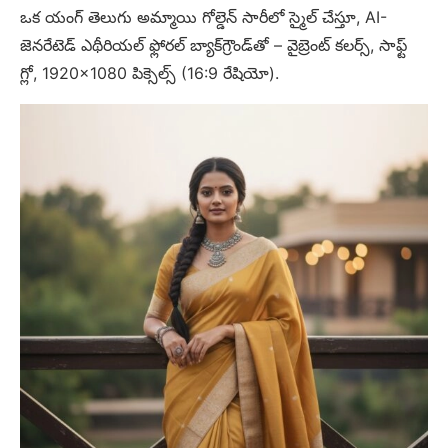
ఒక యంగ్ తెలుగు అమ్మాయి గోల్డెన్ సారీలో స్మైల్ చేస్తూ, AI-
జెనరేటెడ్ ఎథీరియల్ ఫ్లోరల్ బ్యాక్‌గ్రౌండ్‌తో – వైబ్రెంట్ కలర్స్, సాఫ్ట్
గ్లో, 1920×1080 పిక్సెల్స్ (16:9 రేషియో).