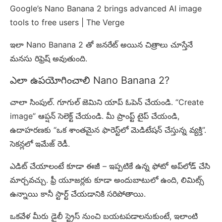
Google’s Nano Banana 2 brings advanced AI image
tools to free users | The Verge
ఇలా Nano Banana 2 తో జనరేట్ అయిన చిత్రాలు చూస్తేనే
మనసు రిఫ్రెష్ అవుతుంది.
ఎలా ఉపయోగించాలి Nano Banana 2?
చాలా సింపుల్. గూగుల్ జెమిని యాప్ ఓపెన్ చేయండి. “Create
image” ఆప్షన్ సెలెక్ట్ చేయండి. మీ ప్రాంప్ట్ టైప్ చేయండి,
ఉదాహరణకు “ఒక శాంతమైన ఫారెస్ట్‌లో మెడిటేషన్ చేస్తున్న వ్యక్తి”.
సెకన్లలో ఇమేజ్ రెడీ.
ఎడిట్ చేయాలంటే కూడా ఈజీ – ఇప్పటికే ఉన్న ఫోటో అప్‌లోడ్ చేసి
మార్చవచ్చు. ఫ్రీ యూజర్లకు కూడా అందుబాటులో ఉంది, లిమిట్స్
ఉన్నాయి కానీ స్టార్ట్ చేయడానికి సరిపోతాయి.
ఒకవేళ మీరు డైలీ స్ట్రెస్ నుంచి బయటపడాలనుకుంటే, ఇలాంటి