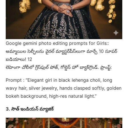
Google gemini photo editing prompts for Girls::
అమ్మాయిల సెల్ఫీలను వైరల్ మ్యాస్టర్‌పీస్‌లుగా మార్చే 10 సూపర్
ఐడియాలు! 12
లెహెంగా చోలీలో గ్రేస్‌ఫుల్ పోజ్, గోల్డెన్ హో బ్యాక్‌గ్రౌండ్. ప్రాంప్ట్:
Prompt : “Elegant girl in black lehenga choli, long
wavy hair, silver jewelry, hands clasped softly, golden
bokeh background, high-res natural light.”
3. సౌత్ ఇండియన్ మ్యాజిక్