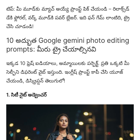
టిప్: మీ మూడ్‌కు మ్యాచ్ అయ్యే ప్రాంప్ట్ పిక్ చేయండి – రిలాక్స్‌డ్
డేకి ఫ్లోరల్, వర్క్ మూడ్‌కి పవర్ బ్లేజర్. ఇది ఫన్ గేమ్ లాంటిది, ట్రై
చేసి చూడండి!
10 అద్భుత Google gemini photo editing
prompts: మీరు ట్రై చేయాల్సినవి
ఇక్కడ 10 ఫ్రెష్ ఐడియాలు, అమ్మాయిలకు పర్ఫెక్ట్. ప్రతి ఒక్కటి మీ
సెల్ఫీని డిఫరెంట్ వైబ్ ఇస్తుంది. ఇంగ్లీష్ ప్రాంప్ట్ కాపీ చేసి యూజ్
చేయండి, డిస్క్రిప్షన్ తెలుగులో!
1. సిటీ నైట్ అడ్వెంచర్