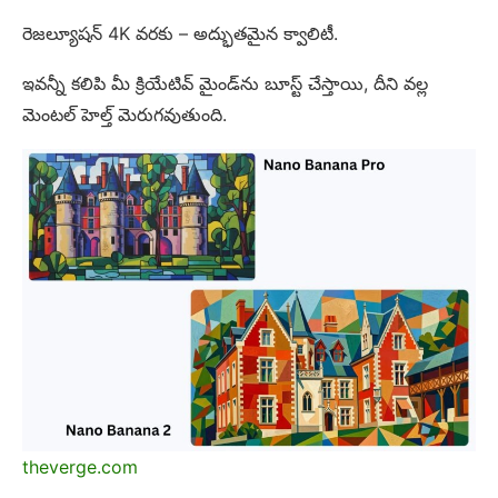
రెజల్యూషన్ 4K వరకు – అద్భుతమైన క్వాలిటీ.
ఇవన్నీ కలిపి మీ క్రియేటివ్ మైండ్‌ను బూస్ట్ చేస్తాయి, దీని వల్ల
మెంటల్ హెల్త్ మెరుగవుతుంది.
theverge.com