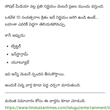
సోషల్ మీడియా వల్ల ప్రతి నిర్ణయం వెంటనే ప్రజల ముందు వస్తుంది.
ఒకవేళ 10 సంవత్సరాల క్రితం ఇదే నిర్ణయం జరిగి ఉండి ఉంటే…
బహుశా ఎవరికీ పెద్దగా తెలియకపోవచ్చు.
కానీ ఇప్పుడు:
ట్విట్టర్
ఇన్‌స్టాగ్రామ్
యూట్యూబ్
ఇవి అన్నీ వెంటనే స్పందన తీసుకొస్తాయి.
అందుకే చిన్న వార్త కూడా పెద్ద చర్చగా మారుతుంది.
మరింత సమాచారం కోసం ఈ వార్తను కూడా చూడండి:
https://www.hindustantimes.com/telugu/entertainment/i