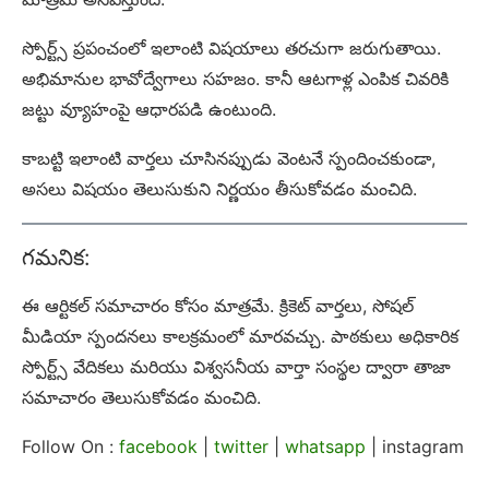
స్పోర్ట్స్ ప్రపంచంలో ఇలాంటి విషయాలు తరచుగా జరుగుతాయి.
అభిమానుల భావోద్వేగాలు సహజం. కానీ ఆటగాళ్ల ఎంపిక చివరికి
జట్టు వ్యూహంపై ఆధారపడి ఉంటుంది.
కాబట్టి ఇలాంటి వార్తలు చూసినప్పుడు వెంటనే స్పందించకుండా,
అసలు విషయం తెలుసుకుని నిర్ణయం తీసుకోవడం మంచిది.
గమనిక:
ఈ ఆర్టికల్ సమాచారం కోసం మాత్రమే. క్రికెట్ వార్తలు, సోషల్
మీడియా స్పందనలు కాలక్రమంలో మారవచ్చు. పాఠకులు అధికారిక
స్పోర్ట్స్ వేదికలు మరియు విశ్వసనీయ వార్తా సంస్థల ద్వారా తాజా
సమాచారం తెలుసుకోవడం మంచిది.
Follow On :
facebook
|
twitter
|
whatsapp
| instagram