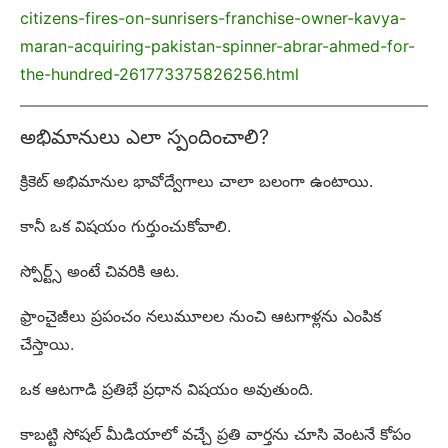
citizens-fires-on-sunrisers-franchise-owner-kavya-
maran-acquiring-pakistan-spinner-abrar-ahmed-for-
the-hundred-261773375826256.html
అభిమానులు ఎలా స్పందించాలి?
క్రికెట్ అభిమానుల భావోద్వేగాలు చాలా బలంగా ఉంటాయి.
కానీ ఒక విషయం గుర్తుంచుకోవాలి.
స్పోర్ట్స్ అంటే చివరికి ఆట.
ఫ్రాంచైజీలు ప్రపంచం నలుమూలల నుంచి ఆటగాళ్లను ఎంపిక
చేస్తాయి.
ఒక ఆటగాడి ప్రతిభే ప్రధాన విషయం అవుతుంది.
కాబట్టి సోషల్ మీడియాలో వచ్చే ప్రతి వార్తను చూసి వెంటనే కోపం