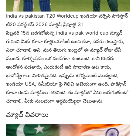
India vs pakistan T20 Worldcup ఇండియా వర్సెస్ పాకిస్తాన్
టీ20 వరల్డ్ కప్ 2026 మ్యాచ్ ప్రివ్యూ! 31
ఫిబ్రవరి 15న జరగబోతున్న india vs pak world cup మ్యాచ్
గురించి మీకు కూడా క్యూరియాసిటీ ఉంది కదా, ఎవరు గెలుస్తారు,
ఎలా చూడాలి అని. మన తెలుగు ఇంట్లలో ఈ మ్యాచ్ రోజు టీవీ
ముందు కూర్చోవడం ఒక పండగలా ఉంటుంది. కానీ కొందరు
ఆందోళన పడతారు, ఎందుకంటే ఇది సాధారణ ఆట కాదు,
భావోద్వేగాలు మిళితమైనది. ఇప్పుడు టోర్నమెంట్ మొదలైంది,
ఇండియా USA, నమీబియా పై గెలిచి అజేయంగా ఉంది. పాకిస్తాన్
కూడా రెండు మ్యాచ్‌లు గెలిచింది. ఈ మ్యాచ్‌లో ఏమి జరుగుతుందో
చూడాలి, మీకు సులభంగా అర్థమయ్యేలా చెబుతాను.
మ్యాచ్ వివరాలు