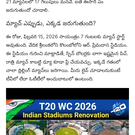
21 మ్యాచ్‌లలో 17 గెలుపులు మనవే. ఐతే ఈసారి ఏం
జరుగుతుందో చూడాలి.
మ్యాచ్ ఎప్పుడు, ఎక్కడ జరుగుతుంది?
ఈ రోజు, ఫిబ్రవరి 15, 2026 సాయంత్రం 7 గంటలకు మ్యాచ్ స్టార్ట్
అవుతుంది. వేదిక శ్రీలంకలోని కొలంబోలోని ఆర్. ప్రేమదాస స్టేడియం.
ఈ స్టేడియం గురించి మాట్లాడితే, స్పిన్ బౌలర్లకు బాగా ఇష్టమైన పిచ్.
రాత్రి మ్యాచ్ కాబట్టి డ్యూ కూడా ప్లే చేయవచ్చు. ఇక్కడే గతంలో
చాలా థ్రిల్లింగ్ మ్యాచ్‌లు జరిగాయి. మీరు లైవ్ చూడాలనుకుంటే
టీవీలో లేదా ఓటీటీలో అందుబాటులో ఉంటుంది.