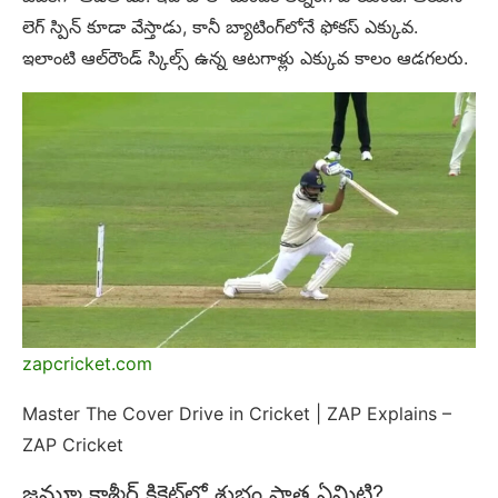
లెగ్ స్పిన్ కూడా వేస్తాడు, కానీ బ్యాటింగ్‌లోనే ఫోకస్ ఎక్కువ.
ఇలాంటి ఆల్‌రౌండ్ స్కిల్స్ ఉన్న ఆటగాళ్లు ఎక్కువ కాలం ఆడగలరు.
zapcricket.com
Master The Cover Drive in Cricket | ZAP Explains –
ZAP Cricket
జమ్మూ కాశ్మీర్ క్రికెట్‌లో శుభం పాత్ర ఏమిటి?