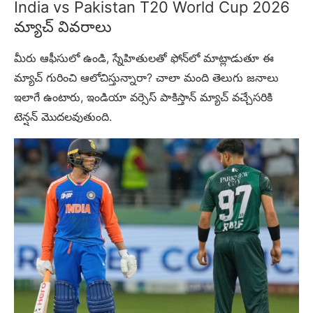
India vs Pakistan T20 World Cup 2026
మ్యాచ్ వివరాలు
మీరు ఆఫీసులో ఉండి, స్నేహితులతో ఫోన్‌లో మాట్లాడుతూ ఈ
మ్యాచ్ గురించి ఆలోచిస్తున్నారా? చాలా మంది తెలుగు జనాలు
ఇలాగే ఉంటారు, ఇండియా వర్సెస్ పాకిస్తాన్ మ్యాచ్ వచ్చేసరికి
టెన్షన్ మొదలవుతుంది.