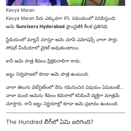
Kavya Maran
Kavya Maran పేరు ఎక్కువగా IPL సమయంలో వినిపిస్తుంది.
ఆమె
Sunrisers Hyderabad
ఫ్రాంచైజీకి కీలక ప్రతినిధి.
స్టేడియంలో మ్యాచ్ చూస్తూ ఆమె చూపే ఎమోషన్స్ చాలా సార్లు
సోషల్ మీడియాలో వైరల్ అవుతుంటాయి.
కానీ ఆమె పాత్ర కేవలం ప్రేక్షకురాలిగా కాదు.
జట్టు నిర్వహణలో కూడా ఆమె పాత్ర ఉంటుంది.
చాలా తెలుగు వెబ్‌సైట్‌లలో నేను గమనించిన విషయం ఏమిటంటే…
చాలా మంది ఆమెను కేవలం కెమెరాలో కనిపించే వ్యక్తిగా మాత్రమే
చూస్తారు. కానీ జట్టు నిర్ణయాల్లో కూడా ఆమె ప్రభావం ఉంటుంది.
The Hundred లీగ్‌లో ఏమి జరిగింది?