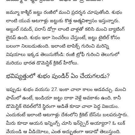
జమ్మూ కాశ్మీర్ జట్టు రంజీలో మంచి ప్రదర్శన చూపుతోంది. శుభం
లాంటి యువ ఆటగాళ్లు జట్టుకు కొత్త ఆత్మవిశ్వాసం ఇస్తున్నారు.
ఆబ్దుల్ సమద్, పరాస్ డోగ్రా లాంటి వాళ్లతో కలిసి మంచి బ్యాటింగ్
లైనప్ ఉంది. శుభం ఇలా సెంచరీలు చేస్తుంటే, జట్టు టైటిల్ కోసం
బలంగా నిలబడుతుంది. ఇలాంటి టాపిక్స్ గురించి మరిన్ని
విషయాలు ఇక్కడ తెలుసుకోండి: రంజీ ట్రోఫీ గురించి తెలుగులో
మరియు భారత డొమెస్టిక్ క్రికెట్ హీరోలు.
భవిష్యత్తులో శుభం పుండిర్ ఏం చేయగలడు?
ఇప్పుడు శుభం వయసు 27. ఇంకా చాలా కాలం ఆడవచ్చు. మంచి
ఫామ్‌లో ఉంటే, ఇండియా జట్టు దాకా వెళ్లే అవకాశం ఉంది. కానీ
డొమెస్టిక్ లెవల్‌లోనే స్థిరంగా ఆడితే కూడా చాలా పెద్ద విజయం.
ఎందుకంటే ఇలాంటి ఆటగాళ్లు దేశంలోని క్రికెట్ బేస్‌ను బలపరుస్తారు.
మీరు కూడా ఆయన ఇన్నింగ్స్ చూసి ఇన్‌స్పైర్ అయ్యారా? ఓ లుక్
వేయండి ఆ వీడియోలు, ఎంత అద్భుతంగా ఆడాడో తెలుస్తుంది.