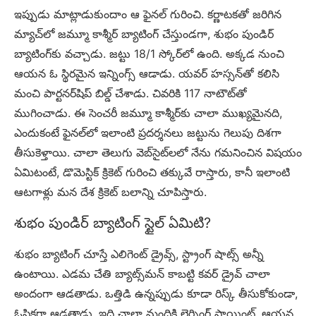
ఇప్పుడు మాట్లాడుకుందాం ఆ ఫైనల్ గురించి. కర్ణాటకతో జరిగిన
మ్యాచ్‌లో జమ్మూ కాశ్మీర్ బ్యాటింగ్ చేస్తుండగా, శుభం పుండిర్
బ్యాటింగ్‌కు వచ్చాడు. జట్టు 18/1 స్కోర్‌లో ఉంది. అక్కడ నుంచి
ఆయన ఓ స్థిరమైన ఇన్నింగ్స్ ఆడాడు. యవర్ హస్సన్‌తో కలిసి
మంచి పార్టనర్‌షిప్ బిల్డ్ చేశాడు. చివరికి 117 నాటౌట్‌తో
ముగించాడు. ఈ సెంచరీ జమ్మూ కాశ్మీర్‌కు చాలా ముఖ్యమైనది,
ఎందుకంటే ఫైనల్‌లో ఇలాంటి ప్రదర్శనలు జట్టును గెలుపు దిశగా
తీసుకెళ్తాయి. చాలా తెలుగు వెబ్‌సైట్‌లలో నేను గమనించిన విషయం
ఏమిటంటే, డొమెస్టిక్ క్రికెట్ గురించి తక్కువే రాస్తారు, కానీ ఇలాంటి
ఆటగాళ్లు మన దేశ క్రికెట్ బలాన్ని చూపిస్తారు.
శుభం పుండిర్ బ్యాటింగ్ స్టైల్ ఏమిటి?
శుభం బ్యాటింగ్ చూస్తే ఎలిగెంట్ డ్రైవ్స్, స్ట్రాంగ్ షాట్స్ అన్నీ
ఉంటాయి. ఎడమ చేతి బ్యాట్స్‌మన్ కాబట్టి కవర్ డ్రైవ్ చాలా
అందంగా ఆడతాడు. ఒత్తిడి ఉన్నప్పుడు కూడా రిస్క్ తీసుకోకుండా,
ఓపికగా ఆడతాడు. ఇది చాలా మందికి లెర్నింగ్ పాయింట్. ఆయన