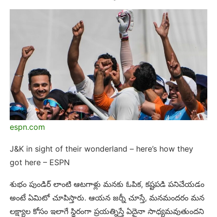
espn.com
J&K in sight of their wonderland – here’s how they
got here – ESPN
శుభం పుండిర్ లాంటి ఆటగాళ్లు మనకు ఓపిక, కష్టపడి పనిచేయడం
అంటే ఏమిటో చూపిస్తారు. ఆయన జర్నీ చూస్తే, మనమందరం మన
లక్ష్యాల కోసం ఇలాగే స్థిరంగా ప్రయత్నిస్తే ఏదైనా సాధ్యమవుతుందని