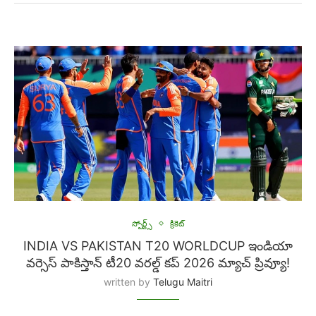
స్పోర్ట్స్
క్రికెట్
INDIA VS PAKISTAN T20 WORLDCUP ఇండియా
వర్సెస్ పాకిస్తాన్ టీ20 వరల్డ్ కప్ 2026 మ్యాచ్ ప్రివ్యూ!
written by
Telugu Maitri