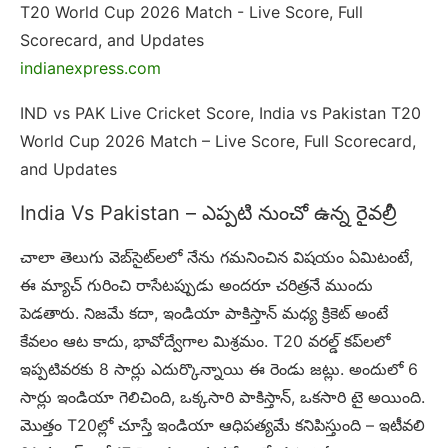
indianexpress.com
IND vs PAK Live Cricket Score, India vs Pakistan T20
World Cup 2026 Match – Live Score, Full Scorecard,
and Updates
India Vs Pakistan – ఎప్పటి నుంచో ఉన్న రైవల్రీ
చాలా తెలుగు వెబ్‌సైట్‌లలో నేను గమనించిన విషయం ఏమిటంటే,
ఈ మ్యాచ్ గురించి రాసేటప్పుడు అందరూ చరిత్రనే ముందు
పెడతారు. నిజమే కదా, ఇండియా పాకిస్తాన్ మధ్య క్రికెట్ అంటే
కేవలం ఆట కాదు, భావోద్వేగాల మిశ్రమం. T20 వరల్డ్ కప్‌లలో
ఇప్పటివరకు 8 సార్లు ఎదుర్కొన్నాయి ఈ రెండు జట్లు. అందులో 6
సార్లు ఇండియా గెలిచింది, ఒక్కసారి పాకిస్తాన్, ఒకసారి టై అయింది.
మొత్తం T20ల్లో చూస్తే ఇండియా ఆధిపత్యమే కనిపిస్తుంది – ఇటీవలి