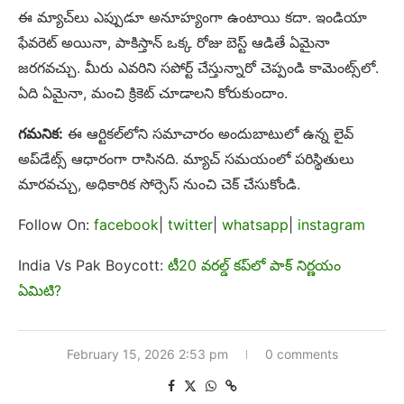
ఈ మ్యాచ్‌లు ఎప్పుడూ అనూహ్యంగా ఉంటాయి కదా. ఇండియా
ఫేవరెట్ అయినా, పాకిస్తాన్ ఒక్క రోజు బెస్ట్ ఆడితే ఏమైనా
జరగవచ్చు. మీరు ఎవరిని సపోర్ట్ చేస్తున్నారో చెప్పండి కామెంట్స్‌లో.
ఏది ఏమైనా, మంచి క్రికెట్ చూడాలని కోరుకుందాం.
గమనిక:
ఈ ఆర్టికల్‌లోని సమాచారం అందుబాటులో ఉన్న లైవ్
అప్‌డేట్స్ ఆధారంగా రాసినది. మ్యాచ్ సమయంలో పరిస్థితులు
మారవచ్చు, అధికారిక సోర్సెస్ నుంచి చెక్ చేసుకోండి.
Follow On:
facebook
|
twitter
|
whatsapp
|
instagram
India Vs Pak Boycott:
టీ20 వరల్డ్ కప్‌లో పాక్ నిర్ణయం
ఏమిటి?
February 15, 2026 2:53 pm
0 comments