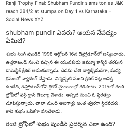
Ranji Trophy Final: Shubham Pundir slams ton as J&K
reach 284/2 at stumps on Day 1 vs Karnataka –
Social News XYZ
shubham pundir ఎవరు? ఆయన నేపథ్యం
ఏమిటి?
శుభం సింగ్ పుండిర్ 1998 అక్టోబర్ 16న డెహ్రాడూన్‌లో జన్మించాడు.
ఉత్తరాఖండ్ నుంచి వచ్చిన ఈ యువకుడు జమ్మూ కాశ్మీర్ తరపున
డొమెస్టిక్ క్రికెట్ ఆడుతున్నాడు. ఎడమ చేతి బ్యాట్స్‌మన్‌గా, మధ్య
క్రమంలో బ్యాటింగ్ చేస్తాడు. చిన్నప్పటి నుంచి క్రికెట్ పట్ల ఆసక్తి
ఉండేది, డెహ్రాడూన్‌లోని క్రికెట్ మైదానాల్లో గడిపాడు. 2015లో రంజీ
ట్రోఫీలో ఫస్ట్ క్లాస్ డెబ్యూ చేశాడు. అప్పటి నుంచి ఓ స్థిరత్వం
చూపిస్తున్నాడు. చాలా మంది ఆటగాళ్లు ఇంత త్వరగా స్థిరపడరు,
కానీ శుభం ఓపికగా పనిచేశాడు.
రంజీ ట్రోఫీలో శుభం పుండిర్ ప్రదర్శన ఎలా ఉంది?