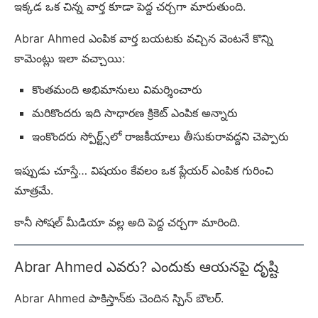
ఇక్కడ ఒక చిన్న వార్త కూడా పెద్ద చర్చగా మారుతుంది.
Abrar Ahmed ఎంపిక వార్త బయటకు వచ్చిన వెంటనే కొన్ని
కామెంట్లు ఇలా వచ్చాయి:
కొంతమంది అభిమానులు విమర్శించారు
మరికొందరు ఇది సాధారణ క్రికెట్ ఎంపిక అన్నారు
ఇంకొందరు స్పోర్ట్స్‌లో రాజకీయాలు తీసుకురావద్దని చెప్పారు
ఇప్పుడు చూస్తే… విషయం కేవలం ఒక ప్లేయర్ ఎంపిక గురించి
మాత్రమే.
కానీ సోషల్ మీడియా వల్ల అది పెద్ద చర్చగా మారింది.
Abrar Ahmed ఎవరు? ఎందుకు ఆయనపై దృష్టి
Abrar Ahmed పాకిస్తాన్‌కు చెందిన స్పిన్ బౌలర్.