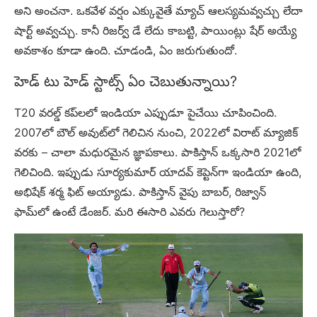
అని అంచనా. ఒకవేళ వర్షం ఎక్కువైతే మ్యాచ్ ఆలస్యమవ్వచ్చు లేదా
షార్ట్ అవ్వచ్చు. కానీ రిజర్వ్ డే లేదు కాబట్టి, పాయింట్లు షేర్ అయ్యే
అవకాశం కూడా ఉంది. చూడండి, ఏం జరుగుతుందో.
హెడ్ టు హెడ్ స్టాట్స్ ఏం చెబుతున్నాయి?
T20 వరల్డ్ కప్‌లలో ఇండియా ఎప్పుడూ పైచేయి చూపించింది.
2007లో బౌల్ అవుట్‌లో గెలిచిన నుంచి, 2022లో విరాట్ మ్యాజిక్
వరకు – చాలా మధురమైన జ్ఞాపకాలు. పాకిస్తాన్ ఒక్కసారి 2021లో
గెలిచింది. ఇప్పుడు సూర్యకుమార్ యాదవ్ కెప్టెన్‌గా ఇండియా ఉంది,
అభిషేక్ శర్మ ఫిట్ అయ్యాడు. పాకిస్తాన్ వైపు బాబర్, రిజ్వాన్
ఫామ్‌లో ఉంటే డేంజర్. మరి ఈసారి ఎవరు గెలుస్తారో?