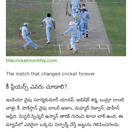
thecricketmonthly.com
The match that changed cricket forever
కీ ప్లేయర్స్ ఎవరు చూడాలి?
ఇండియా వైపు సూర్యకుమార్ యాదవ్, అభిషేక్ శర్మ, బుమ్రా లాంటి
వాళ్లు కీ. పాకిస్తాన్ వైపు బాబర్ అజాం, మహ్మద్ రిజ్వాన్, షాహీన్
ఆఫ్రిది. మిస్టరీ స్పిన్నర్ ఉస్మాన్ తారిక్ గురించి కూడా టాక్ ఉంది. ఈ
మ్యాచ్‌లో ఎవరైనా ఒక్కడు పెర్ఫార్మ్ చేస్తే జట్టును గెలిపించగలరు.