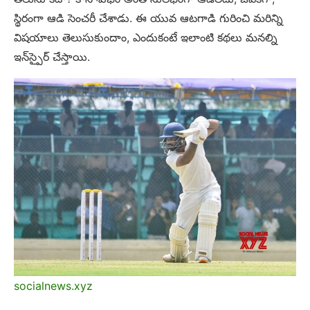
స్థిరంగా ఆడి సెంచరీ చేశాడు. ఈ యువ ఆటగాడి గురించి మరిన్ని
విషయాలు తెలుసుకుందాం, ఎందుకంటే ఇలాంటి కథలు మనల్ని
ఇన్‌స్పైర్ చేస్తాయి.
socialnews.xyz