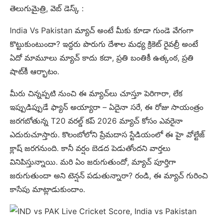
తెలుగుమైత్రి, వెబ్ డెస్క్ :
India Vs Pakistan మ్యాచ్ అంటే మీకు కూడా గుండె వేగంగా
కొట్టుకుంటుందా? ఇద్దరు పొరుగు దేశాల మధ్య క్రికెట్ రైవల్రీ అంటే
ఏదో మామూలు మ్యాచ్ కాదు కదా, ప్రతి బంతికీ ఉత్కంఠ, ప్రతి
షాట్‌కీ ఆర్భాటం.
మీరు చిన్నప్పటి నుంచి ఈ మ్యాచ్‌లు చూస్తూ పెరిగారా, లేక
ఇప్పుడిప్పుడే ఫ్యాన్ అయ్యారా – ఏదైనా సరే, ఈ రోజు సాయంత్రం
జరగబోతున్న T20 వరల్డ్ కప్ 2026 మ్యాచ్ కోసం ఎవరైనా
ఎదురుచూస్తారు. కొలంబోలోని ప్రేమదాస స్టేడియంలో ఈ హై వోల్టేజ్
క్లాష్ జరగనుంది. కానీ వర్షం బెడద పెడుతోందని వార్తలు
వినిపిస్తున్నాయి. మరి ఏం జరుగుతుందో, మ్యాచ్ పూర్తిగా
జరుగుతుందా అని టెన్షన్ పడుతున్నారా? రండి, ఈ మ్యాచ్ గురించి
కాసేపు మాట్లాడుకుందాం.