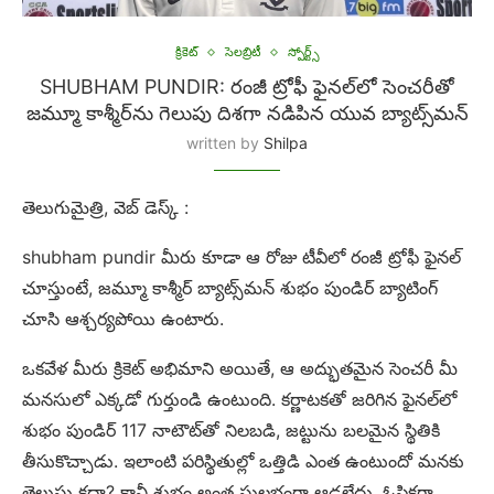
క్రికెట్
సెలబ్రిటీ
స్పోర్ట్స్
SHUBHAM PUNDIR: రంజీ ట్రోఫీ ఫైనల్‌లో సెంచరీతో
జమ్మూ కాశ్మీర్‌ను గెలుపు దిశగా నడిపిన యువ బ్యాట్స్‌మన్
written by
Shilpa
తెలుగుమైత్రి, వెబ్ డెస్క్ :
shubham pundir మీరు కూడా ఆ రోజు టీవీలో రంజీ ట్రోఫీ ఫైనల్
చూస్తుంటే, జమ్మూ కాశ్మీర్ బ్యాట్స్‌మన్ శుభం పుండిర్ బ్యాటింగ్
చూసి ఆశ్చర్యపోయి ఉంటారు.
ఒకవేళ మీరు క్రికెట్ అభిమాని అయితే, ఆ అద్భుతమైన సెంచరీ మీ
మనసులో ఎక్కడో గుర్తుండి ఉంటుంది. కర్ణాటకతో జరిగిన ఫైనల్‌లో
శుభం పుండిర్ 117 నాటౌట్‌తో నిలబడి, జట్టును బలమైన స్థితికి
తీసుకొచ్చాడు. ఇలాంటి పరిస్థితుల్లో ఒత్తిడి ఎంత ఉంటుందో మనకు
తెలుసు కదా? కానీ శుభం అంత సులభంగా ఆడలేదు, ఓపికగా,