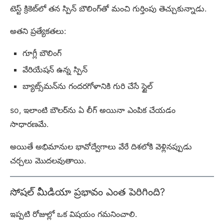
టెస్ట్ క్రికెట్‌లో తన స్పిన్ బౌలింగ్‌తో మంచి గుర్తింపు తెచ్చుకున్నాడు.
అతని ప్రత్యేకతలు:
గూగ్లీ బౌలింగ్
వేరియేషన్ ఉన్న స్పిన్
బ్యాట్స్‌మన్‌ను గందరగోళానికి గురి చేసే స్టైల్
so, ఇలాంటి బౌలర్‌ను ఏ లీగ్ అయినా ఎంపిక చేయడం
సాధారణమే.
అయితే అభిమానుల భావోద్వేగాలు వేరే దిశలోకి వెళ్లినప్పుడు
చర్చలు మొదలవుతాయి.
సోషల్ మీడియా ప్రభావం ఎంత పెరిగింది?
ఇప్పటి రోజుల్లో ఒక విషయం గమనించాలి.