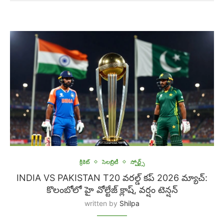
క్రికెట్
సెలబ్రిటీ
స్పోర్ట్స్
INDIA VS PAKISTAN T20 వరల్డ్ కప్ 2026 మ్యాచ్:
కొలంబోలో హై వోల్టేజ్ క్లాష్, వర్షం టెన్షన్
written by
Shilpa