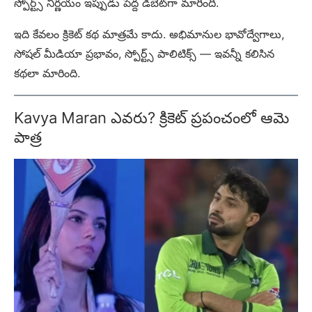
స్పోర్ట్స్ నిర్ణయం ఇప్పుడు పెద్ద డిబేట్‌గా మారింది.
ఇది కేవలం క్రికెట్ కథ మాత్రమే కాదు. అభిమానుల భావోద్వేగాలు,
సోషల్ మీడియా ప్రభావం, స్పోర్ట్స్ పాలిటిక్స్ — ఇవన్నీ కలిసిన
కథలా మారింది.
Kavya Maran ఎవరు? క్రికెట్ ప్రపంచంలో ఆమె
పాత్ర