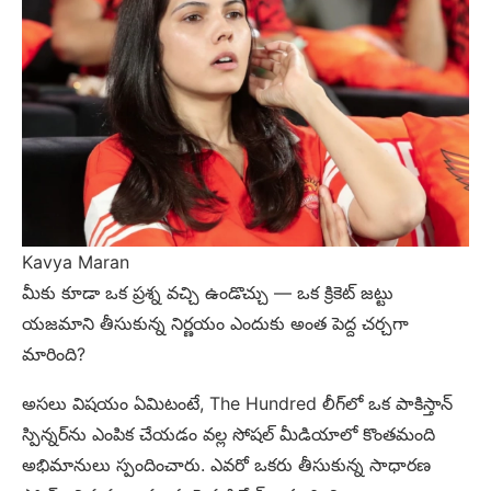
Kavya Maran
మీకు కూడా ఒక ప్రశ్న వచ్చి ఉండొచ్చు — ఒక క్రికెట్ జట్టు
యజమాని తీసుకున్న నిర్ణయం ఎందుకు అంత పెద్ద చర్చగా
మారింది?
అసలు విషయం ఏమిటంటే, The Hundred లీగ్‌లో ఒక పాకిస్తాన్
స్పిన్నర్‌ను ఎంపిక చేయడం వల్ల సోషల్ మీడియాలో కొంతమంది
అభిమానులు స్పందించారు. ఎవరో ఒకరు తీసుకున్న సాధారణ