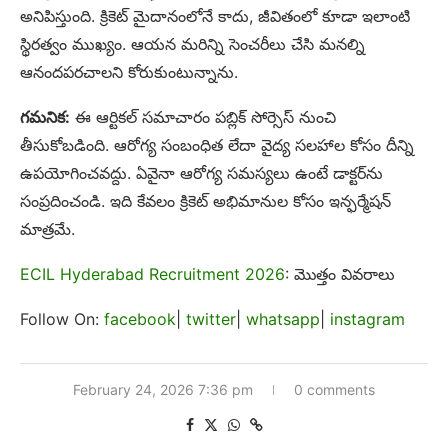
అనిపిస్తుంది. క్రికెట్ మైదానంలోనే కాదు, జీవితంలో కూడా ఇలాంటి
స్థిరత్వం ముఖ్యం. ఆయన మరిన్ని సెంచరీలు చేసి మనల్ని
ఆనందపరచాలని కోరుకుంటున్నాను.
గమనిక:
ఈ ఆర్టికల్ సమాచారం పబ్లిక్ సోర్సెస్ నుంచి
తీసుకోబడింది. ఆరోగ్య సంబంధిత లేదా వైద్య సలహాల కోసం దీన్ని
ఉపయోగించవద్దు. ఏవైనా ఆరోగ్య సమస్యలు ఉంటే డాక్టర్‌ను
సంప్రదించండి. ఇది కేవలం క్రికెట్ అభిమానుల కోసం ఇన్ఫర్మేషన్
మాత్రమే.
ECIL Hyderabad Recruitment 2026
: మొత్తం వివరాలు
Follow On:
facebook
|
twitter
|
whatsapp
|
instagram
February 24, 2026 7:36 pm
0 comments