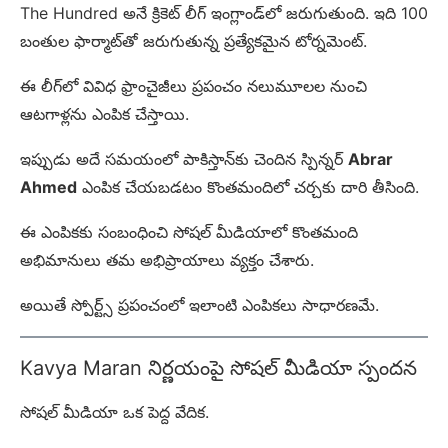
The Hundred అనే క్రికెట్ లీగ్ ఇంగ్లాండ్‌లో జరుగుతుంది. ఇది 100
బంతుల ఫార్మాట్‌తో జరుగుతున్న ప్రత్యేకమైన టోర్నమెంట్.
ఈ లీగ్‌లో వివిధ ఫ్రాంచైజీలు ప్రపంచం నలుమూలల నుంచి
ఆటగాళ్లను ఎంపిక చేస్తాయి.
ఇప్పుడు అదే సమయంలో పాకిస్తాన్‌కు చెందిన స్పిన్నర్
Abrar
Ahmed
ఎంపిక చేయబడటం కొంతమందిలో చర్చకు దారి తీసింది.
ఈ ఎంపికకు సంబంధించి సోషల్ మీడియాలో కొంతమంది
అభిమానులు తమ అభిప్రాయాలు వ్యక్తం చేశారు.
అయితే స్పోర్ట్స్ ప్రపంచంలో ఇలాంటి ఎంపికలు సాధారణమే.
Kavya Maran నిర్ణయంపై సోషల్ మీడియా స్పందన
సోషల్ మీడియా ఒక పెద్ద వేదిక.