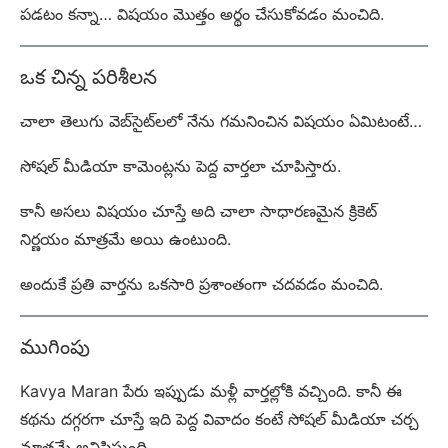
పడటం కన్నా… విషయం మొత్తం అర్థం చేసుకోవడం మంచిది.
ఒక చిన్న పరిశీలన
చాలా తెలుగు వెబ్‌సైట్‌లలో నేను గమనించిన విషయం ఏమిటంటే…
సోషల్ మీడియా కామెంట్లను పెద్ద వార్తలా చూపిస్తారు.
కానీ అసలు విషయం చూస్తే అది చాలా సాధారణమైన క్రికెట్
నిర్ణయం మాత్రమే అయి ఉంటుంది.
అందుకే ప్రతి వార్తను ఒకసారి ప్రశాంతంగా చదవడం మంచిది.
ముగింపు
Kavya Maran పేరు ఇప్పుడు మళ్లీ వార్తల్లోకి వచ్చింది. కానీ ఈ
కథను దగ్గరగా చూస్తే ఇది పెద్ద వివాదం కంటే సోషల్ మీడియా చర్చ
మాత్రమే అనిపిస్తుంది.