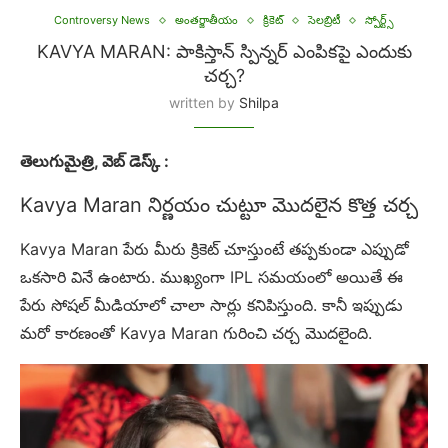
Controversy News
అంతర్జాతీయం
క్రికెట్
సెలబ్రిటీ
స్పోర్ట్స్
KAVYA MARAN: పాకిస్తాన్ స్పిన్నర్ ఎంపికపై ఎందుకు
చర్చ?
written by
Shilpa
తెలుగుమైత్రి, వెబ్ డెస్క్ :
Kavya Maran నిర్ణయం చుట్టూ మొదలైన కొత్త చర్చ
Kavya Maran పేరు మీరు క్రికెట్ చూస్తుంటే తప్పకుండా ఎప్పుడో
ఒకసారి వినే ఉంటారు. ముఖ్యంగా IPL సమయంలో అయితే ఈ
పేరు సోషల్ మీడియాలో చాలా సార్లు కనిపిస్తుంది. కానీ ఇప్పుడు
మరో కారణంతో Kavya Maran గురించి చర్చ మొదలైంది.