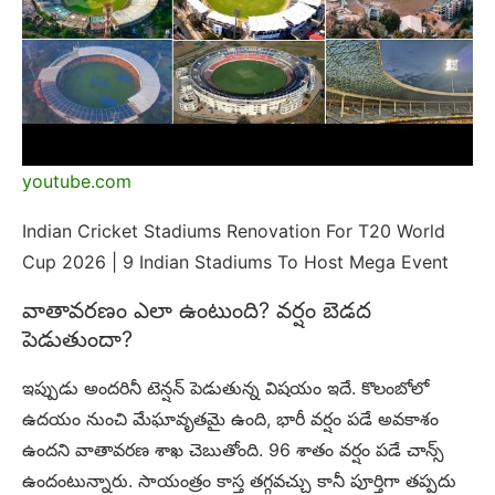
youtube.com
Indian Cricket Stadiums Renovation For T20 World
Cup 2026 | 9 Indian Stadiums To Host Mega Event
వాతావరణం ఎలా ఉంటుంది? వర్షం బెడద
పెడుతుందా?
ఇప్పుడు అందరినీ టెన్షన్ పెడుతున్న విషయం ఇదే. కొలంబోలో
ఉదయం నుంచి మేఘావృతమై ఉంది, భారీ వర్షం పడే అవకాశం
ఉందని వాతావరణ శాఖ చెబుతోంది. 96 శాతం వర్షం పడే చాన్స్
ఉందంటున్నారు. సాయంత్రం కాస్త తగ్గవచ్చు కానీ పూర్తిగా తప్పదు