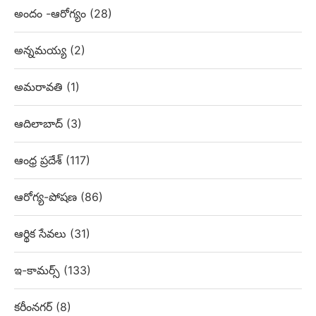
అందం -ఆరోగ్యం
(28)
అన్నమయ్య
(2)
అమరావతి
(1)
ఆదిలాబాద్
(3)
ఆంధ్ర ప్రదేశ్
(117)
ఆరోగ్య-పోషణ
(86)
ఆర్థిక సేవలు
(31)
ఇ-కామర్స్
(133)
కరీంనగర్
(8)