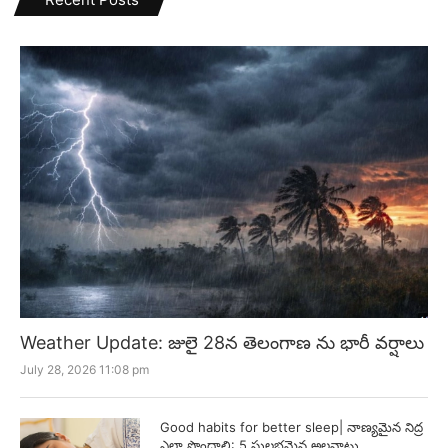
Weather Update: జులై 28న తెలంగాణ ను భారీ వర్షాలు
July 28, 2026 11:08 pm
Good habits for better sleep| నాణ్యమైన నిద్ర
ఎలా పొందాలి: 5 సులభమైన అలవాట్లు