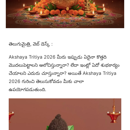
తెలుగుమైత్రి, వెబ్ డెస్క్ :
Akshaya Tritiya 2026 మీరు ఇప్పుడు ఏదైనా కొత్తది
మొదలుపెట్టాలని ఆలోచిస్తున్నారా? లేదా ఇంట్లో ఏదో శుభకార్యం
చేయాలని ఎదురు చూస్తున్నారా? అయితే Akshaya Tritiya
2026 గురించి తెలుసుకోవడం మీకు చాలా
ఉపయోగపడుతుంది.