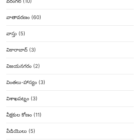
వరంగల్
(10)
వాతావరణం
(60)
వాస్తు
(5)
వికారాబాద్
(3)
విజయనగరం
(2)
వింతలు-హాస్యం
(3)
విశాఖపట్నం
(3)
వీక్షకుల కోణం
(11)
వీడియొలు
(5)