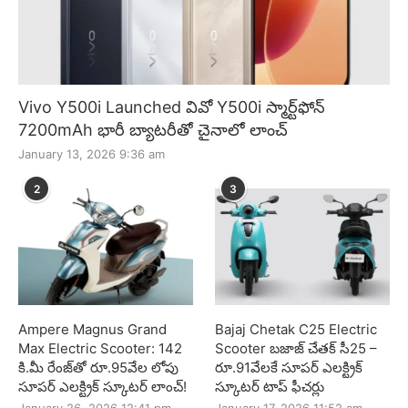
Vivo Y500i Launched వివో Y500i స్మార్ట్‌ఫోన్
7200mAh భారీ బ్యాటరీతో చైనాలో లాంచ్
January 13, 2026 9:36 am
2
3
Ampere Magnus Grand
Bajaj Chetak C25 Electric
Max Electric Scooter: 142
Scooter బజాజ్ చేతక్ సీ25 –
కి.మీ రేంజ్‌తో రూ.95వేల లోపు
రూ.91వేలకే సూపర్ ఎలక్ట్రిక్
సూపర్ ఎలక్ట్రిక్ స్కూటర్ లాంచ్!
స్కూటర్ టాప్ ఫీచర్లు
January 26, 2026 12:41 pm
January 17, 2026 11:52 am