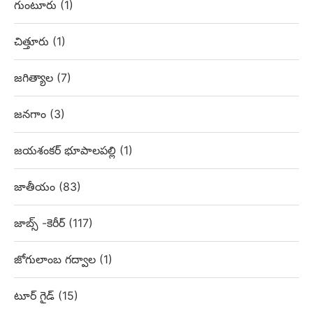
గుంటూరు
(1)
చిత్తూరు
(1)
జగిత్యాల
(7)
జనగాం
(3)
జయశంకర్ భూపాలపల్లి
(1)
జాతీయం
(83)
జాబ్స్ -కెరీర్
(117)
జోగులాంబ గద్వాల
(1)
టూర్ గైడ్
(15)