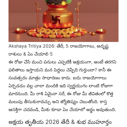
Akshaya Tritiya 2026: తేదీ, 5 రాజయోగాలు, అదృష్ట
రాశులు & ఏం చేయాలి 5
ఈ రోజు చేసే మంచి పనులు ఎప్పటికీ అక్షయంగా, అంటే తరగని
ఫలితాలు ఇస్తాయని మన పెద్దలు చెప్పేది గుర్తుందా? కానీ ఈ
సంవత్సరం మాత్రం సాధారణం కాదు. ఐదు రాజయోగాలు
ఏర్పడడం వల్ల చాలా మందికి ఇది స్వర్ణయుగం లాంటి రోజుగా
మారనుంది. మీ రాశి ఏమైనా సరే, ఈ రోజు మీ జీవితంలో కొత్త
మలుపు తీసుకురావచ్చు అని జ్యోతిష్యం చెబుతోంది. కాస్త
ఆసక్తిగా చదవండి, మీకు కూడా ఏం చేయాలో అర్థం అవుతుంది.
అక్షయ తృతీయ 2026 తేదీ & శుభ ముహూర్తం