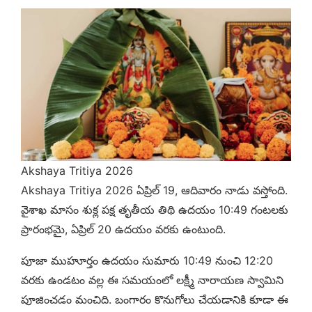
Akshaya Tritiya 2026
Akshaya Tritiya 2026 ఏప్రిల్ 19, ఆదివారం నాడు వస్తోంది.
వైశాఖ మాసం శుక్ల పక్ష తృతీయ తిథి ఉదయం 10:49 గంటలకు
ప్రారంభమై, ఏప్రిల్ 20 ఉదయం వరకు ఉంటుంది.
పూజా ముహూర్తం ఉదయం సుమారు 10:49 నుంచి 12:20
వరకు ఉండటం వల్ల ఈ సమయంలో లక్ష్మీ నారాయణ స్వామిని
పూజించడం మంచిది. బంగారం కొనుగోలు చేయడానికి కూడా ఈ