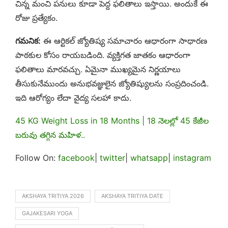
చిన్న మంచి పనులు కూడా పెద్ద ఫలితాలు ఇస్తాయి. అందుకే ఈ
రోజు ప్రత్యేకం.
గమనిక:
ఈ ఆర్టికల్ జ్యోతిష్య సమాచారం ఆధారంగా సాధారణ
పాఠకుల కోసం రాయబడింది. వ్యక్తిగత జాతకం ఆధారంగా
ఫలితాలు మారవచ్చు. ఏమైనా ముఖ్యమైన నిర్ణయాలు
తీసుకునేముందు అనుభవజ్ఞులైన జ్యోతిష్యులను సంప్రదించండి.
ఇది ఆరోగ్యం లేదా వైద్య సలహా కాదు.
45 KG Weight Loss in 18 Months | 18 నెలల్లో 45 కేజీల
బరువు తగ్గిన మహిళ..
Follow On:
facebook
|
twitter
|
whatsapp
|
instagram
AKSHAYA TRITIYA 2026
AKSHAYA TRITIYA DATE
GAJAKESARI YOGA