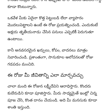
కూడా కొంటున్నారు.
ఒకవేళ మీకు ఏదైనా కొత్త పెట్టుబడి లేదా వ్యాపారం
మొదలుపెట్టాలని ఉంటే ఈ రోజు ప్రయత్నించండి. ఎందుకంటే
అక్షయ తృతీయనాడు చేసిన పనులు ఎప్పటికీ పెరుగుతూ
ఉంటాయి.
కానీ అనవసరమైన ఖర్చులు, కోపం, వాదనలు మాత్రం
నివారించండి. ప్రశాంతంగా, సానుకూల ఆలోచనలతో రోజు
గడపడం మంచిది.
ఈ రోజు మీ జీవితాన్ని ఎలా మార్చవచ్చు
చాలా మంది ఈ రోజున లక్ష్మీదేవిని ఆరాధిస్తారు. కొందరు
కుబేరుడిని కూడా పూజిస్తారు. మీరు సాధ్యమైతే ఇంట్లో చిన్న
పూజ చేసి, కొంత దానం చేయండి. అది మీ మనసుకు కూడా
శాంతి ఇస్తుంది.