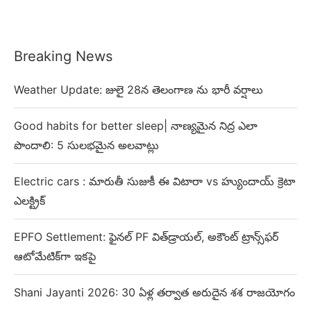
Breaking News
Weather Update: జులై 28న తెలంగాణ ను భారీ వర్షాలు
Good habits for better sleep| నాణ్యమైన నిద్ర ఎలా
పొందాలి: 5 సులభమైన అలవాట్లు
Electric cars : మారుతీ సుజుకీ ఈ విటారా vs హ్యుందాయ్ క్రెటా
ఎలక్ట్రిక్
EPFO Settlement: ఫైనల్ PF విత్‌డ్రాయల్, అకౌంట్ ట్రాన్స్‌ఫర్
ఆటోమేటిక్‌గా ఇకపై
Shani Jayanti 2026: 30 ఏళ్ల తర్వాత అరుదైన శశ రాజయోగం