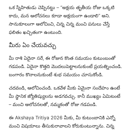
ఒక స్నేహితుడు చెప్పినట్టు – “అక్షయ తృతీయ రోజు ఒక్కటి
కాదు, మన ఆలోచనలు కూడా అక్షయంగా ఉండాలి” అని.
సానుకూలంగా ఆలోచించి, చిన్న చిన్న మంచి పనులు చేస్తే
ఫలితం ఖచ్చితంగా ఉంటుంది.
మీరు ఏం చేయవచ్చు
మీ రాశి ఏదైనా సరే, ఈ రోజున కొంత సమయం కుటుంబంతో
గడపండి. ఏదైనా కొత్తది మొదలుపెట్టాలనుకుంటే ప్రయత్నించండి.
బంగారం కొనాలనుకుంటే శుభ సమయం చూసుకోండి.
చదవండి, ఆలోచించండి. ఒకవేళ మీకు ఏమైనా సందేహం ఉంటే
మీ స్థానిక జ్యోతిష్యులను అడగవచ్చు. కానీ ముఖ్యం ఏమిటంటే
– మంచి ఆలోచనలతో, నమ్మకంతో రోజు గడపండి.
ఈ Akshaya Tritiya 2026 మీకు, మీ కుటుంబానికి ఎన్నో
మంచి విషయాలు తీసుకురావాలని కోరుకుంటున్నాను. చిన్న