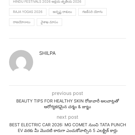
HINDU FESTIVALS 2026 అక్షయ తృతీయ 2026
RAJA YOGAS 2026
అదృష్ట రాశులు
గజకేసరి యోగం
రాజయోగాలు
వైశాఖ మాసం
SHILPA
previous post
BEAUTY TIPS FOR HEALTHY SKIN రోజువారీ అలవాట్లతో
ఆరోగ్యకరమైన చర్మం & జుట్టు
next post
BEST ELECTRIC CAR 2026: MG COMET నుంచి TATA PUNCH
EV వరకు మీ మొదటి కారుగా ఎంచుకోవాల్సిన 5 ఎలక్ట్రిక్ కార్లు