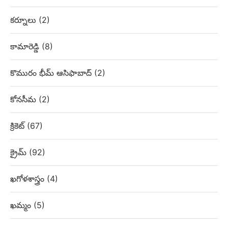
కర్నూలు
(2)
కామారెడ్డి
(8)
కొమురం భీమ్ ఆసిఫాబాద్
(2)
కోనసీమ
(2)
క్రికెట్
(67)
క్రైమ్
(92)
ఖగోళశాస్త్రం
(4)
ఖమ్మం
(5)