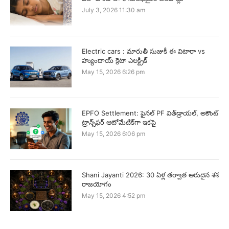
July 3, 2026 11:30 am
Electric cars : మారుతీ సుజుకీ ఈ విటారా vs
హ్యుందాయ్ క్రెటా ఎలక్ట్రిక్
May 15, 2026 6:26 pm
EPFO Settlement: ఫైనల్ PF విత్‌డ్రాయల్, అకౌంట్
ట్రాన్స్‌ఫర్ ఆటోమేటిక్‌గా ఇకపై
May 15, 2026 6:06 pm
Shani Jayanti 2026: 30 ఏళ్ల తర్వాత అరుదైన శశ
రాజయోగం
May 15, 2026 4:52 pm