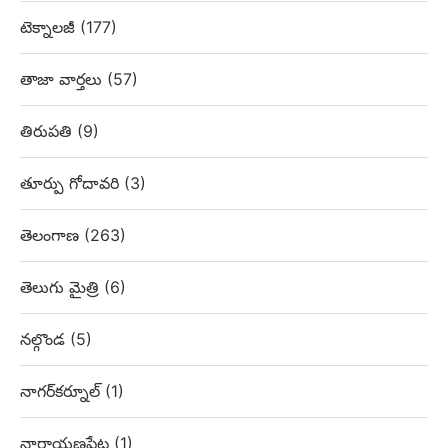
టెక్నాలజీ
(177)
తాజా వార్తలు
(57)
తిరుపతి
(9)
తూర్పు గోదావరి
(3)
తెలంగాణ
(263)
తెలుగు మైత్రి
(6)
నల్గొండ
(5)
నాగర్‌కర్నూల్
(1)
నారాయణపేట
(1)