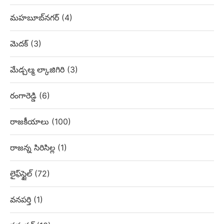
మహబూబ్‌నగర్
(4)
మెదక్
(3)
మేడ్చల్మ ల్కాజిగిరి
(3)
రంగారెడ్డి
(6)
రాజకీయాలు
(100)
రాజన్న సిరిసిల్ల
(1)
లైఫ్‌స్టైల్
(72)
వనపర్తి
(1)