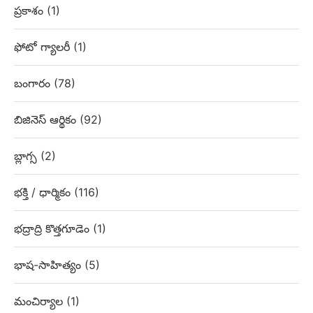
ప్రకాశం
(1)
ఫోటో గ్యాలరీ
(1)
బంగారం
(78)
బిజినెస్ ఆర్థికం
(92)
బ్లాగ్స
(2)
భక్తి / ధార్మికం
(116)
భద్రాద్రి కొత్తగూడెం
(1)
భాష-సాహిత్యం
(5)
మంచిర్యాల
(1)