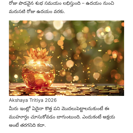
రోజు పొడవైన శుభ సమయం లభిస్తుంది – ఉదయం నుంచి
మరుసటి రోజు ఉదయం వరకు.
Akshaya Tritiya 2026
మీరు ఇంట్లో ఏదైనా కొత్త పని మొదలుపెట్టాలనుకుంటే ఈ
ముహూర్తం చూసుకోవడం బాగుంటుంది. ఎందుకంటే అక్షయ
అంటే తరగనిది కదా.