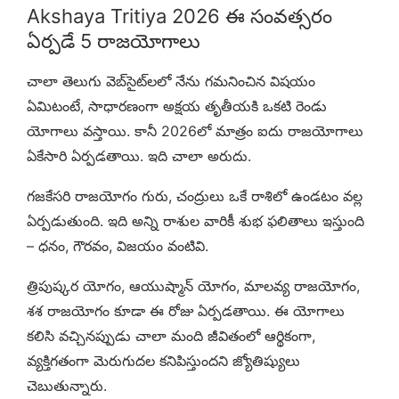
Akshaya Tritiya 2026 ఈ సంవత్సరం
ఏర్పడే 5 రాజయోగాలు
చాలా తెలుగు వెబ్‌సైట్‌లలో నేను గమనించిన విషయం
ఏమిటంటే, సాధారణంగా అక్షయ తృతీయకి ఒకటి రెండు
యోగాలు వస్తాయి. కానీ 2026లో మాత్రం ఐదు రాజయోగాలు
ఏకేసారి ఏర్పడతాయి. ఇది చాలా అరుదు.
గజకేసరి రాజయోగం గురు, చంద్రులు ఒకే రాశిలో ఉండటం వల్ల
ఏర్పడుతుంది. ఇది అన్ని రాశుల వారికీ శుభ ఫలితాలు ఇస్తుంది
– ధనం, గౌరవం, విజయం వంటివి.
త్రిపుష్కర యోగం, ఆయుష్మాన్ యోగం, మాలవ్య రాజయోగం,
శశ రాజయోగం కూడా ఈ రోజు ఏర్పడతాయి. ఈ యోగాలు
కలిసి వచ్చినప్పుడు చాలా మంది జీవితంలో ఆర్థికంగా,
వ్యక్తిగతంగా మెరుగుదల కనిపిస్తుందని జ్యోతిష్యులు
చెబుతున్నారు.