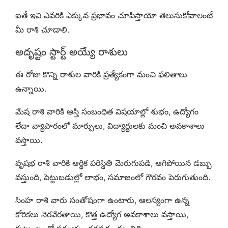
ఐతే ఇవి ఎవరికి ఎక్కువ ప్రభావం చూపిస్తాయో తెలుసుకోవాలంటే
మీ రాశి చూడాలి.
అదృష్టం స్టార్ట్ అయ్యే రాశులు
ఈ రోజు కొన్ని రాశుల వారికి ప్రత్యేకంగా మంచి ఫలితాలు
ఉన్నాయి.
మేష రాశి వారికి ఆస్తి సంబంధిత విషయాల్లో శుభం, ఉద్యోగం
లేదా వ్యాపారంలో మార్పులు, విద్యార్థులకు మంచి అవకాశాలు
వస్తాయి.
వృషభ రాశి వారికి ఆర్థిక పరిస్థితి మెరుగుపడి, ఆగిపోయిన డబ్బు
వస్తుంది, పెట్టుబడుల్లో లాభం, సమాజంలో గౌరవం పెరుగుతుంది.
సింహ రాశి వారు సంతోషంగా ఉంటారు, ఆలస్యంగా ఉన్న
కోరికలు నెరవేరతాయి, కొత్త ఉద్యోగ అవకాశాలు వస్తాయి,