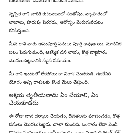
కుటుంబంతో సమయం గడపడం మంచిది.
వృశ్చిక రాశి వారికి కుటుంబంలో సంతోషం, వ్యాపారంలో
లాభాలు, పొదుపు పెరగడం, ఆరోగ్యం మెరుగుపడటం
కనిపిస్తుంది.
మీన రాశి వారు అసంపూర్తి పనులు పూర్తి అవుతాయి, మానసిక
బలం పెరుగుతుంది, ఆకస్మిక ధన లాభం, కొత్త వ్యాపారం
మొదలుపెట్టడానికి సరైన సమయం.
మీ రాశి ఇందులో లేకపోయినా నిరాశ చెందకండి. గజకేసరి
యోగం అన్ని రాశులకు కొంత మేలు చేస్తుంది.
అక్షయ తృతీయనాడు ఏం చేయాలి, ఏం
చేయకూడదు
ఈ రోజు దాన ధర్మాలు చేయడం, దేవతలను పూజించడం, కొత్త
పనులు మొదలుపెట్టడం చాలా మంచిది. బంగారం లేదా వెండి
కొనడం సంప్రదాయం. కానీ ఇప్పుడు చాలా మంది డిజిటల్ గోల్డ్