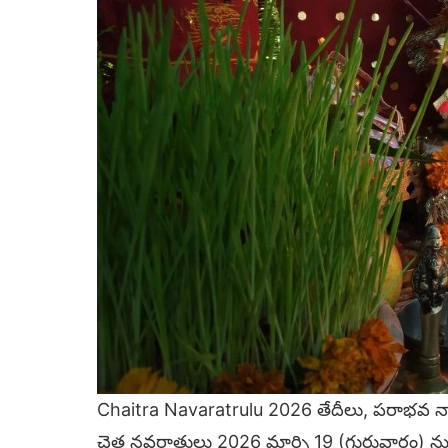
Chaitra Navaratrulu 2026 తేదీలు, పరాభవ న
చైత్ర నవరాత్రులు 2026 మార్చి 19 (గురువారం) ను