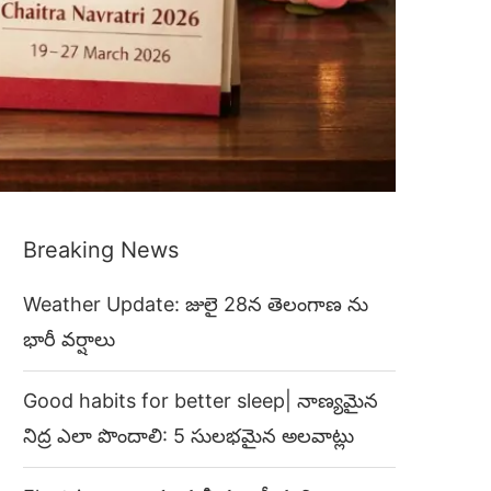
Breaking News
Weather Update: జులై 28న తెలంగాణ ను
భారీ వర్షాలు
Good habits for better sleep| నాణ్యమైన
నిద్ర ఎలా పొందాలి: 5 సులభమైన అలవాట్లు