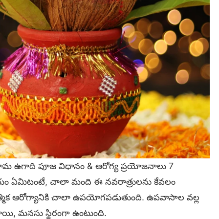
ామ ఉగాది పూజ విధానం & ఆరోగ్య ప్రయోజనాలు 7
ిషయం ఏమిటంటే, చాలా మంది ఈ నవరాత్రులను కేవలం
త్మిక ఆరోగ్యానికి చాలా ఉపయోగపడుతుంది. ఉపవాసాల వల్ల
ళ్తాయి, మనసు స్థిరంగా ఉంటుంది.