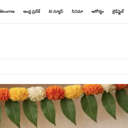
తెలంగాణ
ఆంధ్ర ప్రదేశ్
AI న్యూస్
సినిమా
ఆరోగ్యం
లైఫ్‌స్టైల్
s