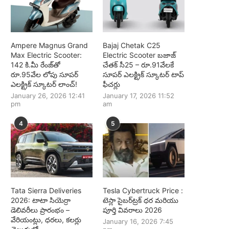
Ampere Magnus Grand
Bajaj Chetak C25
Max Electric Scooter:
Electric Scooter బజాజ్
142 కి.మీ రేంజ్‌తో
చేతక్ సీ25 – రూ.91వేలకే
రూ.95వేల లోపు సూపర్
సూపర్ ఎలక్ట్రిక్ స్కూటర్ టాప్
ఎలక్ట్రిక్ స్కూటర్ లాంచ్!
ఫీచర్లు
January 26, 2026 12:41
January 17, 2026 11:52
pm
am
4
5
Tata Sierra Deliveries
Tesla Cybertruck Price :
2026: టాటా సియెర్రా
టెస్లా సైబర్‌ట్రక్ ధర మరియు
డెలివరీలు ప్రారంభం –
పూర్తి వివరాలు 2026
వేరియంట్లు, ధరలు, కలర్లు
January 16, 2026 7:45