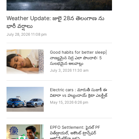
Weather Update: జులై 28న తెలంగాణ ను
భారీ వర్షాలు
July 28, 2026 11:08 pm
Good habits for better sleep|
నాణ్యమైన నిద్ర ఎలా పొందాలి: 5
సులభమైన అలవాట్లు
July 3, 2026 11:30 am
Electric cars : మారుతీ సుజుకీ ఈ
విటారా vs హ్యుందాయ్ క్రెటా ఎలక్ట్రిక్
May 15, 2026 6:26 pm
EPFO Settlement: ఫైనల్ PF
విత్‌డ్రాయల్, అకౌంట్ ట్రాన్స్‌ఫర్
ఆటోమేటిక్‌గా ఇకపై