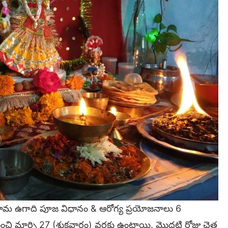
ామ ఉగాది పూజ విధానం & ఆరోగ్య ప్రయోజనాలు 6
ంచి మార్చి 27 (శుక్రవారం) వరకు ఉంటాయి. మొదటి రోజు చైత్ర