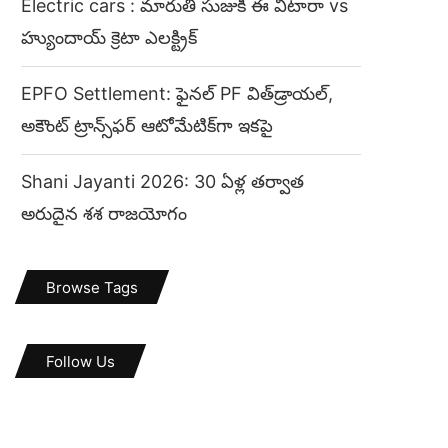
Electric cars : మారుతీ సుజుకీ ఈ విటారా vs
హ్యుందాయ్ క్రెటా ఎలక్ట్రిక్
EPFO Settlement: ఫైనల్ PF విత్‌డ్రాయల్,
అకౌంట్ ట్రాన్స్‌ఫర్ ఆటోమేటిక్‌గా ఇకపై
Shani Jayanti 2026: 30 ఏళ్ల తర్వాత
అరుదైన శశ రాజయోగం
Browse Tags
Follow Us