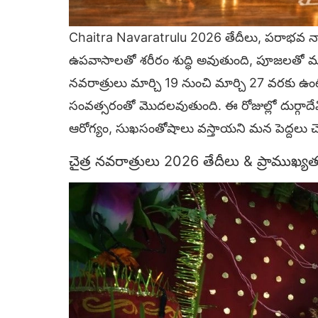
Chaitra Navaratrulu 2026 తేదీలు, పరాభవ న
ఉపవాసాలతో శరీరం శుద్ధి అవుతుంది, పూజలతో మన
నవరాత్రులు మార్చి 19 నుంచి మార్చి 27 వరక
సంవత్సరంతో మొదలవుతుంది. ఈ రోజుల్లో దుర్గాదేవ
ఆరోగ్యం, సుఖసంతోషాలు వస్తాయని మన పెద్దలు 
చైత్ర నవరాత్రులు 2026 తేదీలు & ప్రాముఖ్య