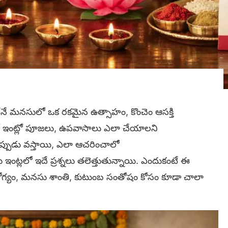
నే మనసులో ఒక రకమైన ఉత్సాహం, కొంచెం ఆసక్తి
 ఇంట్లో పూజలు, ఉపవాసాలు ఎలా చేయాలని
 ఎప్పుడు వస్తాయి, ఎలా ఆచరించాలో
ంట్లలో ఇదే ప్రశ్నలు తలెత్తుతున్నాయి. ఎందుకంటే ఈ
గ్యం, మనసు శాంతి, కుటుంబ సంతోషం కోసం కూడా చాలా