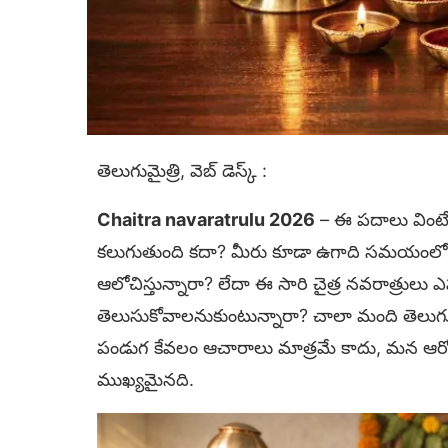
తెలుగుమైత్రి, వెబ్ డెస్క్ :
Chaitra navaratrulu 2026
– ఈ పదాలు వింటే
కలుగుతుంది కదా? మీరు కూడా ఉగాది సమయంలో
ఆలోచిస్తున్నారా? లేదా ఈ సారి చైత్ర నవరాత్రులు
తెలుసుకోవాలనుకుంటున్నారా? చాలా మంది తెలుగు ఇ
పండుగ కేవలం ఆచారాలు మాత్రమే కాదు, మన ఆరో
ముఖ్యమైనది.