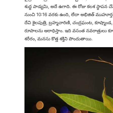
శుద్ధ పాడ్యమి, అదే ఉగాది. ఈ రోజు కలశ స్థ
నుంచి 10:16 వరకు ఉంది, లేదా అభిజిత్ ముహూర్తం
దేవి శైలపుత్రి, బ్రహ్మచారిణి, చంద్రఘంట, కూష్మాండ
రూపాలను ఆరాధిస్తాం. ఇది వసంత నవరాత్రులు 
శరీరం, మనసు కొత్త శక్తిని పొందుతాయి.