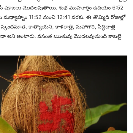
ాపన చేసి పూజలు మొదలవుతాయి. శుభ ముహూర్తం ఉదయం 6:52
 మధ్యాహ్నం 11:52 నుంచి 12:41 వరకు. ఈ తొమ్మిది రోజుల్లో
, స్కందమాత, కాత్యాయని, కాళరాత్రి, మహాగౌరి, సిద్ధిదాత్రి
కూడా అని అంటారు, వసంత ఋతువు మొదలవుతుంది కాబట్టి