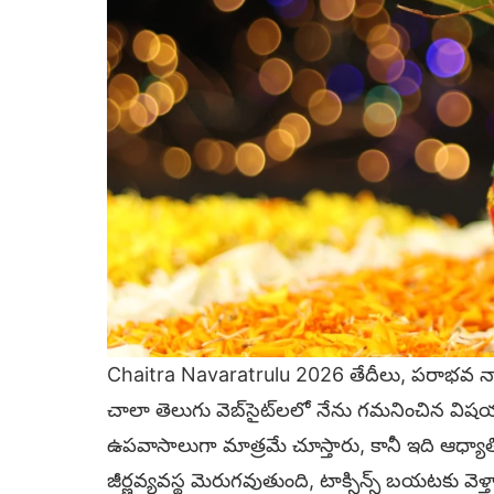
Chaitra Navaratrulu 2026 తేదీలు, పరాభవ న
చాలా తెలుగు వెబ్‌సైట్‌లలో నేను గమనించిన వ
ఉపవాసాలుగా మాత్రమే చూస్తారు, కానీ ఇది ఆధ్యా
జీర్ణవ్యవస్థ మెరుగవుతుంది, టాక్సిన్స్ బయటకు వె