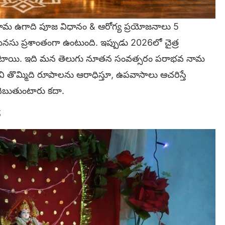
ామ ఉగాది పూజ విధానం & ఆరోగ్య ప్రయోజనాలు 5
సు ప్రశాంతంగా ఉంటుంది. ఇప్పుడు 2026లో చైత్ర
ు ఉంటాయి. ఇది మన తెలుగు నూతన సంవత్సరం పరాభవ నామ
ి తొమ్మిది రూపాలను ఆరాధిస్తూ, ఉపవాసాలు ఆచరిస్తే
చెబుతుంటారు కదా.
త