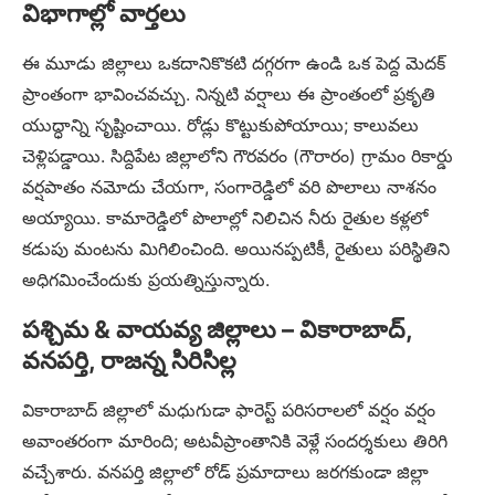
విభాగాల్లో వార్తలు
ఈ మూడు జిల్లాలు ఒకదానికొకటి దగ్గరగా ఉండి ఒక పెద్ద మెదక్
ప్రాంతంగా భావించవచ్చు. నిన్నటి వర్షాలు ఈ ప్రాంతంలో ప్రకృతి
యుద్ధాన్ని సృష్టించాయి. రోడ్లు కొట్టుకుపోయాయి; కాలువలు
చెళ్లిపడ్డాయి. సిద్దిపేట జిల్లాలోని గౌరవరం (గౌరారం) గ్రామం రికార్డు
వర్షపాతం నమోదు చేయగా, సంగారెడ్డిలో వరి పొలాలు నాశనం
అయ్యాయి. కామారెడ్డిలో పొలాల్లో నిలిచిన నీరు రైతుల కళ్లలో
కడుపు మంటను మిగిలించింది. అయినప్పటికీ, రైతులు పరిస్థితిని
అధిగమించేందుకు ప్రయత్నిస్తున్నారు.
పశ్చిమ & వాయవ్య జిల్లాలు – వికారాబాద్,
వనపర్తి, రాజన్న సిరిసిల్ల
వికారాబాద్ జిల్లాలో మధుగుడా ఫారెస్ట్ పరిసరాలలో వర్షం వర్షం
అవాంతరంగా మారింది; అటవీప్రాంతానికి వెళ్లే సందర్శకులు తిరిగి
వచ్చేశారు. వనపర్తి జిల్లాలో రోడ్ ప్రమాదాలు జరగకుండా జిల్లా