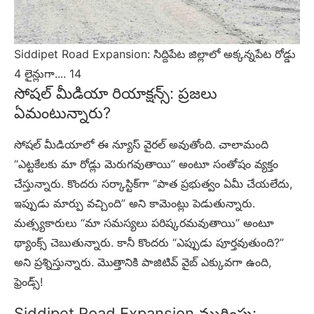
Siddipet Road Expansion: సిద్దిపేట జిల్లాలో అక్కన్నపేట రోడ్డు
4 లైన్లుగా.... 14
సోషల్ మీడియా రియాక్షన్స్: ప్రజలు
ఏమంటున్నారు?
సోషల్ మీడియాలో ఈ న్యూస్ వైరల్ అవుతోంది. చాలామంది
“ఎట్టకేలకు మా రోడ్లు మెరుగవుతాయి” అంటూ సంతోషం వ్యక్తం
చేస్తున్నారు. కొందరు సర్కాస్టిక్‌గా “పాత ప్రభుత్వం ఏమీ చేయలేదు,
ఇప్పుడు మార్పు వచ్చింది” అని కామెంట్లు పెడుతున్నారు.
మత్స్యకారులు “మా సమస్యలు పరిష్కరమవుతాయి” అంటూ
థ్యాంక్స్ చెబుతున్నారు. కానీ కొందరు “ఎప్పుడు పూర్తవుతుంది?”
అని ప్రశ్నిస్తున్నారు. మొత్తానికి పాజిటివ్ వైబ్ ఎక్కువగా ఉంది,
ఫ్రెండ్స్!
Siddipet Road Expansion ముగింపు: