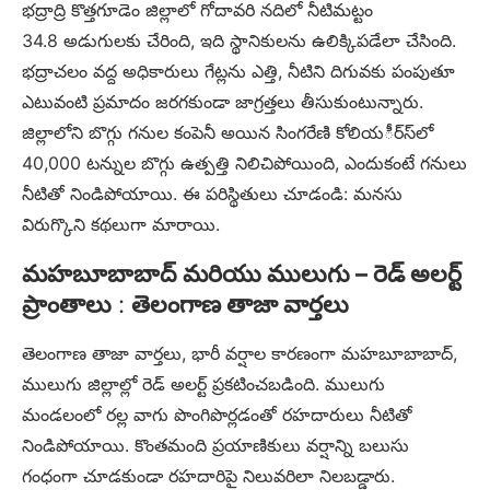
భద్రాద్రి కొత్తగూడెం జిల్లాలో గోదావరి నదిలో నీటిమట్టం
34.8 అడుగులకు చేరింది, ఇది స్థానికులను ఉలిక్కిపడేలా చేసింది.
భద్రాచలం వద్ద అధికారులు గేట్లను ఎత్తి, నీటిని దిగువకు పంపుతూ
ఎటువంటి ప్రమాదం జరగకుండా జాగ్రత్తలు తీసుకుంటున్నారు.
జిల్లాలోని బొగ్గు గనుల కంపెనీ అయిన సింగరేణి కోలియర్ీస్‌లో
40,000 టన్నుల బొగ్గు ఉత్పత్తి నిలిచిపోయింది, ఎందుకంటే గనులు
నీటితో నిండిపోయాయి. ఈ పరిస్థితులు చూడండి: మనసు
విరుగ్కొని కథలుగా మారాయి.
మహబూబాబాద్ మరియు ములుగు – రెడ్ అలర్ట్
ప్రాంతాలు
:
తెలంగాణ తాజా వార్తలు
తెలంగాణ తాజా వార్తలు, భారీ వర్షాల కారణంగా మహబూబాబాద్,
ములుగు జిల్లాల్లో రెడ్ అలర్ట్ ప్రకటించబడింది. ములుగు
మండలంలో రల్ల వాగు పొంగిపొర్లడంతో రహదారులు నీటితో
నిండిపోయాయి. కొంతమంది ప్రయాణికులు వర్షాన్ని బలుసు
గంధంగా చూడకుండా రహదారిపై నిలువరిలా నిలబడ్డారు.