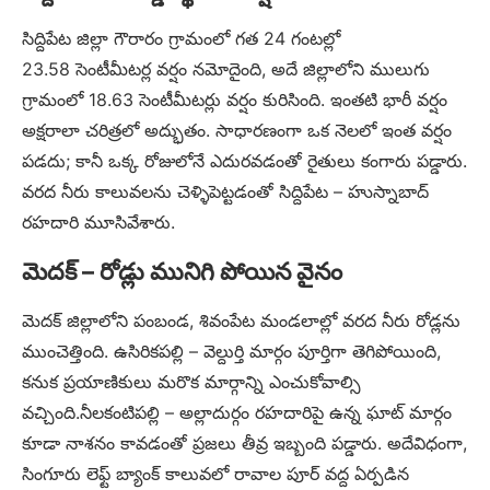
సిద్దిపేట జిల్లా గౌరారం గ్రామంలో గత 24 గంటల్లో
23.58 సెంటీమీటర్ల వర్షం నమోదైంది, అదే జిల్లాలోని ములుగు
గ్రామంలో 18.63 సెంటీమీటర్లు వర్షం కురిసింది. ఇంతటి భారీ వర్షం
అక్షరాలా చరిత్రలో అద్భుతం. సాధారణంగా ఒక నెలలో ఇంత వర్షం
పడదు; కానీ ఒక్క రోజులోనే ఎదురవడంతో రైతులు కంగారు పడ్డారు.
వరద నీరు కాలువలను చెళ్ళిపెట్టడంతో సిద్దిపేట – హుస్నాబాద్
రహదారి మూసివేశారు.
మెదక్ – రోడ్లు మునిగి పోయిన వైనం
మెదక్ జిల్లాలోని పంబండ, శివంపేట మండలాల్లో వరద నీరు రోడ్లను
ముంచెత్తింది. ఉసిరికపల్లి – వెల్దుర్తి మార్గం పూర్తిగా తెగిపోయింది,
కనుక ప్రయాణికులు మరొక మార్గాన్ని ఎంచుకోవాల్సి
వచ్చింది.నీలకంటిపల్లి – అల్లాదుర్గం రహదారిపై ఉన్న ఘాట్ మార్గం
కూడా నాశనం కావడంతో ప్రజలు తీవ్ర ఇబ్బంది పడ్డారు. అదేవిధంగా,
సింగూరు లెఫ్ట్ బ్యాంక్ కాలువలో రావాల పూర్ వద్ద ఏర్పడిన