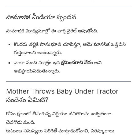
సామాజిక మీడియా స్పందన
సామాజిక మాధ్యమాల్లో ఈ వార్త వైరల్ అవుతోంది.
కొందరు తల్లికి సానుభూతి చూపిస్తూ, ఆమె మానసిక ఒత్తిడిని
గుర్తించాలని అంటున్నారు.
చాలా మంది మాత్రం ఇది
క్షమించరాని నేరం
అని
అభిప్రాయపడుతున్నారు.
Mother Throws Baby Under Tractor
సందేశం ఏమిటి?
కోపం క్షణంలో తీసుకున్న నిర్ణయం జీవితాలను శాశ్వతంగా
చెడగొడుతుంది.
కుటుంబ సమస్యలు పెరిగితే మాట్లాడుకోవాలి, పరిష్కారాలు