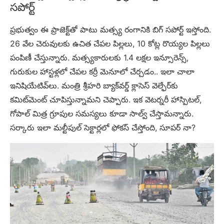
సపోర్ట్
ప్రభుత్వం ఈ ప్రాజెక్ట్‌తో పాటు మత్స్య రంగానికి బిగ్ సపోర్ట్ ఇస్తోంది.
26 వేల చెరువులకు ఉచిత చేపల పిల్లలు, 10 కోట్ల రొయ్యల పిల్లలు
పంపిణీ చేస్తున్నారు. మత్స్యకారులకు 1.4 లక్షల ఇన్సూరెన్స్,
గురుకుల హాస్టళ్లలో చేపల కర్రీ మెనూలో చేర్చడం.. ఇలా చాలా
ఇనిషియేటివ్‌లు. మంత్రి శ్రీహరి బ్యాక్‌వర్డ్ క్లాసెస్ వెల్ఫేర్‌కు
కమిట్‌మెంట్ చూపిస్తున్నామని చెప్పారు. ఇక వెటర్నరీ హాస్పిటల్,
గోపాల్ మిత్ర గ్రూపుల సమస్యలు కూడా సాల్వ్ చేస్తామన్నారు.
సర్కారు ఇలా మల్టీపుల్ సెక్టార్లలో ఫోకస్ చేస్తోంది, సూపర్ నా?