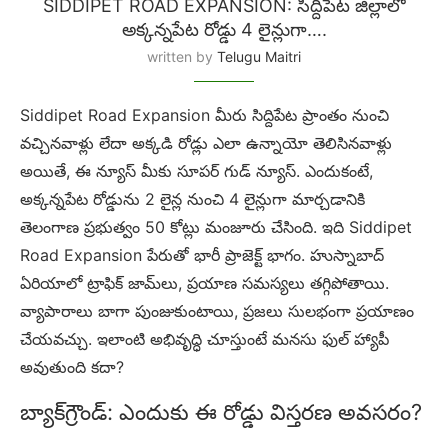
SIDDIPET ROAD EXPANSION: సిద్దిపేట జిల్లాలో
అక్కన్నపేట రోడ్డు 4 లైన్లుగా….
written by
Telugu Maitri
Siddipet Road Expansion మీరు సిద్దిపేట ప్రాంతం నుంచి
వచ్చినవాళ్లు లేదా అక్కడి రోడ్లు ఎలా ఉన్నాయో తెలిసినవాళ్లు
అయితే, ఈ న్యూస్ మీకు సూపర్ గుడ్ న్యూస్. ఎందుకంటే,
అక్కన్నపేట రోడ్డును 2 లైన్ల నుంచి 4 లైన్లుగా మార్చడానికి
తెలంగాణ ప్రభుత్వం 50 కోట్లు మంజూరు చేసింది. ఇది Siddipet
Road Expansion పేరుతో భారీ ప్రాజెక్ట్ భాగం. హుస్నాబాద్
ఏరియాలో ట్రాఫిక్ జామ్‌లు, ప్రయాణ సమస్యలు తగ్గిపోతాయి.
వ్యాపారాలు బాగా పుంజుకుంటాయి, ప్రజలు సులభంగా ప్రయాణం
చేయవచ్చు. ఇలాంటి అభివృద్ధి చూస్తుంటే మనసు ఫుల్ హ్యాపీ
అవుతుంది కదా?
బ్యాక్‌గ్రౌండ్: ఎందుకు ఈ రోడ్డు విస్తరణ అవసరం?