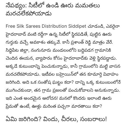
నేపథ్యం: సిటీలో ఉండి ఊరు మమతలు
మరచలేకపోయాడు
Free Silk Sarees Distribution Siddipet చూడండి, ఎవరైనా
హైదరాబాద్ వంటి రద్దీగా ఉన్న సిటీలో స్థిరపడితే, పుట్టిన ఊరు
గుర్తుకు వచ్చే అవకాశం తక్కువే. కానీ ప్రశాంత్ రెడ్డి మాత్రం వేరే.
సిద్ధిపేట జిల్లా, నంగునూరు మండలంలోని బద్దిపడగ గ్రామానికి
చెందిన ఈయన, వ్యాపారం కోసం హైదరాబాద్‌కు వెళ్లి స్థిరపడ్డాడు.
అక్కడే కుటుంబాన్ని పెంచుకున్నాడు, కానీ గ్రామంలోని మట్టి వాసన
మరచలేకపోయాడు. ఇటీవల బహ్రెయిన్‌లో తన కూమార్తె వివాహం
జరిగింది. అది ఒక సంతోష ఘట్టం కదా? దాన్ని ఒక్క కుటుంబంలోనే
ముగించకుండా, తన గ్రామ ప్రజలతో పంచుకోవాలని అనుకున్నాడు.
ఇది ఎంత అందమైన ఆలోచన! మనలో కొందరు ఇలాంటి ఊరు
ప్రేమతో ఉంటే, ఊళ్లు మరింత పచ్చగా మారతాయి కదా?
ఏమి జరిగింది? విందు, చీరలు, సంబరాలు!