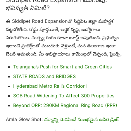
భవిష్యత్ ఏమిటి?
ఈ Siddipet Road Expansionతో సిద్దిపేట జిల్లా మహర్దశ
పట్టబోతోంది. రోడ్డు పూర్తయితే, ఆర్థిక వృద్ధి, ఉద్యోగాలు
పెరుగుతాయి. మత్స్య రంగం కూడా బూస్ట్ అవుతుంది. ప్రభుత్వం
ఇలాంటి ప్రాజెక్ట్‌లతో ముందుకు వెళ్తుంటే, మన తెలంగాణ ఇంకా
బెటర్ అవుతుంది. మీ అభిప్రాయాలు కామెంట్లలో చెప్పండి, ఫ్రెండ్స్!
Telangana’s Push for Smart and Green Cities
STATE ROADS and BRIDGES
Hyderabad Metro Rail’s Corridor I
SCB Road Widening To Affect 300 Properties
Beyond ORR: 290KM Regional Ring Road (RRR)
Amla Glow Shot:
చర్మాన్ని మెరిపించే సులభమైన ఉసిరి డ్రింక్