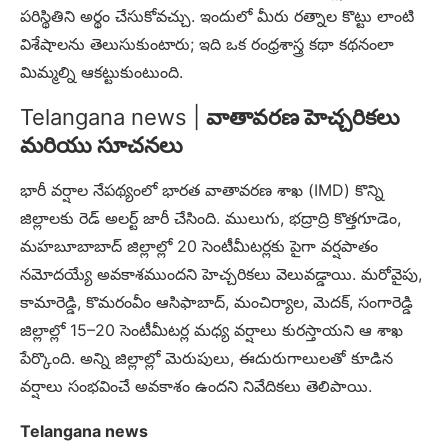
పరిస్థితిని అర్థం చేసుకోవచ్చు. ఇందులో మీరు రత్నాల కొట్టు లాంటి
విశేషాలను తెలుసుకుంటారు; ఇది ఒక రంధ్రశాస్త్ర కథా కథనంలా
మిమ్మల్ని ఆకట్టుకుంటుంది.
Telangana news |
వాతావరణ హెచ్చరికలు
మరియు సూచనలు
భారీ వర్షాల నేపథ్యంలో భారత వాతావరణ శాఖ (IMD) కొన్ని
జిల్లాలకు రెడ్ అలర్ట్ జారీ చేసింది. ములుగు, భద్రాద్రి కొత్తగూడెం,
మహబూబాబాద్ జిల్లాల్లో 20 సెంటీమీటర్లకు పైగా వర్షపాతం
నమోదయ్యే అవకాశముందని హెచ్చరికలు వెలువడ్డాయి. మరోవైపు,
కామారెడ్డి, కొమరంవీం ఆసిఫాబాద్, మంచిర్యాల, మెదక్, సంగారెడ్డి
జిల్లాల్లో 15–20 సెంటీమీటర్ల మధ్య వర్షాలు కురస్తాయని ఆ శాఖ
పేర్కొంది. అన్ని జిల్లాల్లో మెరుపులు, ఈదురుగాలులతో కూడిన
వర్షాలు సంభవించే అవకాశం ఉందని నివేదికలు తెలిపాయి.
Telangana news