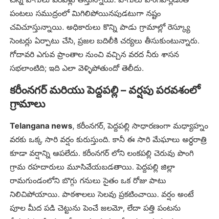
పంటలు సముద్రంలో మిగిలిపోయినపుడటుగా నష్టం
చవిచూస్తున్నాయి. అధికారులు కొన్ని పాడు గ్రామాల్లో రెస్క్యూ
సెంటర్లు ఏర్పాటు చేసి, ప్రజల బదిలీకి చర్యలు తీసుకుంటున్నారు.
గోదావరి ఎగువ ప్రాంతాల నుంచి వచ్చిన వరద నీరు శాసన
సభలాంటిది; ఇది ఎలా వెళ్ళిపోతుందో తెలీదు.
కరీంనగర్ మరియు పెద్దపల్లి – వర్షపు పరవశంలో
గ్రామాలు
Telangana news
, కరీంనగర్, పెద్దపల్లి సాధారణంగా మధ్యాహ్నం
వరకు ఒక్క సారి వర్షం కురుస్తుంది. కానీ ఈ సారి మేఘాలు అర్ధరాత్రి
కూడా వర్షాన్ని ఆపలేదు. కరీంనగర్ లోని లంకపల్లి చెరువు పొంగి
గ్రామ రహదారులు మూసివేయబడతాయి. పెద్దపల్లి జిల్లా
రామగుండంలోని బొగ్గు గనులు సైతం ఒక రోజు పాటు
నిలిచిపోయాయి. పాఠశాలలు సెలవు ప్రకటించాయి. వర్షం అంటే
పూల మీద పడి చెట్టును పెంచే జలమో, లేదా పత్తి పంటను