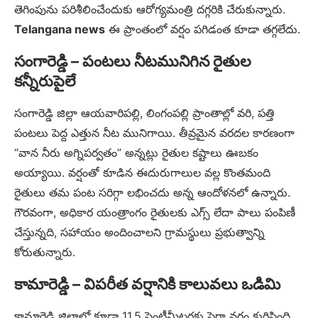
తెగింపును పరిశీలించేందుకు ఆరోగ్యమంత్రి దగ్గరికి చేరుకున్నారు.
Telangana news
ఈ ప్రాంతంలో వర్షం పగిడంత కూడా తగ్గలేదు.
సంగారెడ్డి – పంటలు నీటమునిగిన రైతుల
కన్నీరుపైలే
సంగారెడ్డి జిల్లా ఆయవారిపల్లి, లింగంపల్లి ప్రాంతాల్లో వరి, పత్తి
పంటలు పెద్ద ఎత్తున నీట మునిగాయి. తీవ్రమైన వరదల కారణంగా
“వాన నీరు అగ్నిపర్వతం” అన్నట్లు రైతుల కష్టాలు ఊబకం
అయ్యాయి. వర్షంతో కూడిన ఈదురుగాలుల వల్ల కొంతమంది
రైతులు తమ పంట సరిగ్గా లభించదు అన్న ఆందోళనలో ఉన్నారు.
గౌరవంగా, అధికార యంత్రాంగం రైతులకు ఎగ్స్ లేదా పాలు పంపిణీ
చేస్తున్నది, సహాయం అందించాలని గ్రామస్థులు ప్రభుత్వాన్ని
కోరుతున్నారు.
కామారెడ్డి – విపరీత వర్షానికి కాలువలు ఒడిమి
కామారెడ్డి జిల్లాలో కూడా 11.5 సెంటీమీటర్లకు పైగా వర్షం కురిసింది.