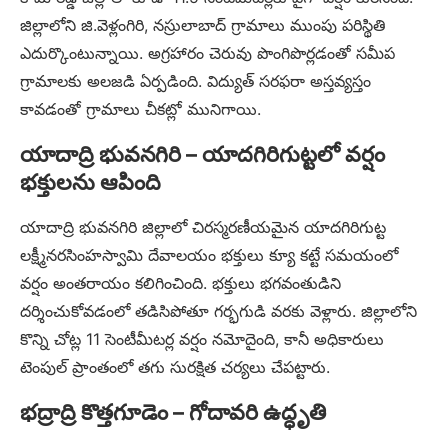
జిల్లాలోని జి.వెళ్లంగిరి, నస్రులాబాద్ గ్రామాలు ముంపు పరిస్థితి
ఎదుర్కొంటున్నాయి. అగ్రహారం చెరువు పొంగిపొర్లడంతో సమీప
గ్రామాలకు అలజడి ఏర్పడింది. విద్యుత్ సరఫరా అస్తవ్యస్తం
కావడంతో గ్రామాలు చీకట్లో మునిగాయి.
యాదాద్రి భువనగిరి – యాదగిరిగుట్టలో వర్షం
భక్తులను ఆపింది
యాదాద్రి భువనగిరి జిల్లాలో చిరస్మరణీయమైన యాదగిరిగుట్ట
లక్ష్మీనరసింహస్వామి దేవాలయం భక్తులు క్యూ కట్టే సమయంలో
వర్షం అంతరాయం కలిగించింది. భక్తులు భగవంతుడిని
దర్శించుకోవడంలో తడిసిపోతూ గర్భగుడి వరకు వెళ్లారు. జిల్లాలోని
కొన్ని చోట్ల 11 సెంటీమీటర్ల వర్షం నమోదైంది, కానీ అధికారులు
టెంపుల్ ప్రాంతంలో తగు సురక్షిత చర్యలు చేపట్టారు.
భద్రాద్రి కొత్తగూడెం – గోదావరి ఉద్ధృతి