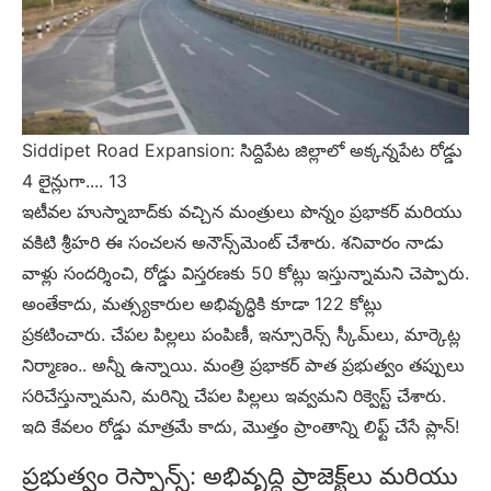
Siddipet Road Expansion: సిద్దిపేట జిల్లాలో అక్కన్నపేట రోడ్డు
4 లైన్లుగా.... 13
ఇటీవల హుస్నాబాద్‌కు వచ్చిన మంత్రులు పొన్నం ప్రభాకర్ మరియు
వకిటి శ్రీహరి ఈ సంచలన అనౌన్స్‌మెంట్ చేశారు. శనివారం నాడు
వాళ్లు సందర్శించి, రోడ్డు విస్తరణకు 50 కోట్లు ఇస్తున్నామని చెప్పారు.
అంతేకాదు, మత్స్యకారుల అభివృద్ధికి కూడా 122 కోట్లు
ప్రకటించారు. చేపల పిల్లలు పంపిణీ, ఇన్సూరెన్స్ స్కీమ్‌లు, మార్కెట్ల
నిర్మాణం.. అన్నీ ఉన్నాయి. మంత్రి ప్రభాకర్ పాత ప్రభుత్వం తప్పులు
సరిచేస్తున్నామని, మరిన్ని చేపల పిల్లలు ఇవ్వమని రిక్వెస్ట్ చేశారు.
ఇది కేవలం రోడ్డు మాత్రమే కాదు, మొత్తం ప్రాంతాన్ని లిఫ్ట్ చేసే ప్లాన్!
ప్రభుత్వం రెస్పాన్స్: అభివృద్ధి ప్రాజెక్ట్‌లు మరియు