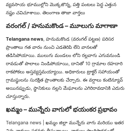
వ్యవసాయ భూముల్లోని మొక్కజొన్న, పత్తి పంటలు పెద్ద ఎత్తున
నష్టం చవిచూశాయి. తెలంగాణ తాజా వార్తలు
వరంగల్ / హనుమకొండ – మూలుగు మాగాణా
Telangana news
, హనుమకొండ (వరంగల్ పట్టణ) పరిసర
ప్రాంతాలు గత వారం నుంచి ఎడతెరిపి లేని వానలతో
తడిసిపోయాయి. ములుగు మండలం లోని రల్లవాగు ఎగువనుండి
రావడుతో పొలాలు నిండిపోయాయి, దానితో 10 గ్రామాల రహదారి
రాకపోకలు అస్తవ్యస్తమయ్యాయి. అధికారులు ట్రాక్టర్ సహాయంతో
గ్రామస్థులను సురక్షిత ప్రాంతాలకు చేర్చారు. ఈ వర్షాలు కంటిన్యూవ్
అయినప్పుడు, స్థానికులు నల్లని మేఘాలను ఎగిరిరావడానికి ఎదురు
చూస్తున్నారు.
ఖమ్మం – మున్నేరు వాగులో భయంకర ప్రభావం
Telangana news | ఖమ్మం జిల్లా మున్నేరు వాగు మరియు ఇతర
చిన్న వాగులు పరవళ్లు తీస్తున్నాయి. వాగులు పొంగిపొర్లడంతో