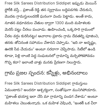
Free Silk Sarees Distribution Siddipet ఇప్పుడు మెయిన్
స్టోరీకి వస్తే… ప్రశాంత్ రెడ్డి తన స్వగ్రామం బద్దిపడగకు చేరుకుని,
మొదట గ్రామస్తులందరికీ ఘనంగా విందు పెట్టాడు. అంతే కాదు,
నూతన వధూవరుల చేతుల ద్వారా 1300 మంది మహిళలకు
మెరిసే పట్టు చీరలు పంచాడు. ఊహించండి, ఒక్కసారి గ్రామంలో
చీరల వర్షం కురిసినట్టు! ఆచారాల ప్రకారం గ్రామ దేవతల్ని పూజించి,
తనకు తోచినంత సహాయం చేశానని చెప్పాడు. “ఇది నా అదృష్టం,
ఊరికి సేవ చేయడం” అంటూ సరదాగా చెప్పేసాడు. సిటీలో ఉండి
కూడా, పెళ్లి లాంటి పెద్ద సంఘటనలో గ్రామాన్ని మర్చిపోకపోవడం
గొప్ప కదా? ఇలాంటి వాళ్లు మనకు ప్రేరణగా నిలుస్తారు.
గ్రామ ప్రజల స్పందన: కన్నీళ్లు, అభినందాలు
Free Silk Sarees Distribution Siddipet గ్రామస్తులు
ఏమంటారు? అందరూ ఆశ్చర్యంగా, సంతోషంగా మునిగిపోయారు.
“ప్రశాంత్ భయ్యా ఇలా చేసి మా గ్రామాన్ని పండగ చేశాడు” అంటూ
మహిళలు చెబుతున్నారు. ఒక మహిళ చెప్పింది, “ఇంతకీ ఒక చీరా