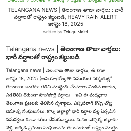
వాతావరణం
వికారాబాద్
సంగారెడ్డి
సిద్దిపేట
సూర్యాపేట
హైదరాబాద్
TELANGANA NEWS | తెలంగాణ తాజా వార్తలు : భారీ
వర్షాలతో రాష్ట్రం కట్టుబడి, HEAVY RAIN ALERT
ఆగస్టు 18, 2025
written by
Telugu Maitri
Telangana news |
తెలంగాణ తాజా వార్తలు
:
భారీ వర్షాలతో రాష్ట్రం కట్టుబడి
Telangana news | తెలంగాణ తాజా వార్తలు, ఈ రోజు
ఆగస్టు 18, 2025 (ఆసియా/కోల్కతా సమయం) పరిస్థితుల్లో
తెలంగాణ అంతటా తడిసి ముద్దైంది. మేఘాలు నిండిన ఆకాశం,
ఎడతెరిపి లేకుండా పొంగిపొర్లే వర్షాలు – ఇవి ఈ మధ్యకాల
తెలంగాణ ప్రజలకు తెలిసిన దృశ్యాలు. ఎప్పటిలాగే కొన్ని చోట్ల
వినూత్న సంఘటనలు, కొన్ని జిల్లాల్లో భారీ వర్షాల వల్ల ఏర్పడిన
సమస్యలు కూడా చోటు చేసుకున్నాయి. మనం ఒక్కొక్క జిల్లాకూ
వెళ్లి, అక్కడి ప్రముఖ సంఘటనను తెలుసుకుంటే రాష్ట్రం మొత్తం