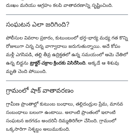
దుఃఖం మరియు ఆగ్రహం కలపి వాతావరణాన్ని సృష్టించింది.
సంఘటన ఎలా జరిగింది?
పోలీసుల వివరాల ప్రకారం, కుటుంబంలో భర్త–భార్య మధ్య గత కొన్ని
రోజులుగా చిన్న చిన్న వాగ్వాదాలు జరుగుతున్నాయి. అదే కోపం
మళ్లీ ఎగసిపడి, తల్లి తీవ్ర ఉద్రిక్తతలో ఉన్న సమయంలో ఆమె చేతిలో
ఉన్న బిడ్డను
ట్రాక్టర్ చక్రాల క్రిందకు విసిరేసింది
. అక్కడే ఆ శిశువు
మృతి చెంది పోయింది.
గ్రామంలో షాక్ వాతావరణం
గ్రామీణ ప్రాంతాల్లో కుటుంబ బంధాలు, తల్లిదండ్రుల ప్రేమ, మానవ
సంబంధాలు బలంగా ఉంటాయి. అలాంటి ప్రాంతంలో ఇలాంటి
సంఘటన జరగడం అందరినీ దిమ్మతిరిగేలా చేసింది. గ్రామంలో
ఒక్కసారిగా నిశ్శబ్దం అలుముకుంది.