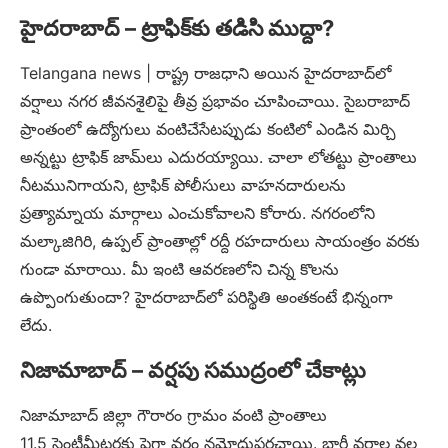
హైదరాబాద్ – ట్రాఫిక్‌కు తడిసి ముద్దా?
Telangana news | రాష్ట్ర రాజధాని అయిన హైదరాబాద్‌లో
వర్షాలు నగర జీవనశైలిపై తీవ్ర ప్రభావం చూపించాయి. సైబరాబాద్
ప్రాంతంలో ఉద్యోగులు వంటిచేసేటప్పుడు కంటిలో ఎండిన మిర్చి
అన్నట్టు ట్రాఫిక్ జామ్‌‌లు ఎదురయ్యాయి. చాలా లోతట్టు ప్రాంతాలు
నీటమునిగాయని, ట్రాఫిక్ పోలీసులు వాహనదారులను
ప్రత్యామ్నాయ మార్గాలు ఎంచుకోవాలని కోరారు. నగరంలోని
మల్కాజిగిరి, ఉప్పల్ ప్రాంతాల్లో రద్దీ రహదారులు సాయంత్రం వరకు
గుండా మారాయి. మీ ఇంటి ఆవరణలోని చిన్న కొలను
ఉప్పొంగుతుందా? హైదరాబాద్‌లో పరిస్థితి అంతకంటే భిన్నంగా
లేదు.
నిజామాబాద్ – వర్షపు సముద్రంలో చేకాట్లు
నిజామాబాద్ జిల్లా గౌరారం గ్రామం వంటి ప్రాంతాలు
11.5 సెంటీమీటర్లకు పైగా వర్షం నమోదుపరచాయి. భారీ వర్షాల వల్ల