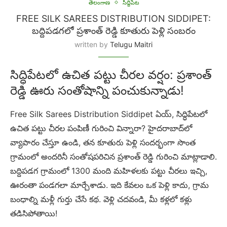
తెలంగాణ
సిద్దిపేట
FREE SILK SAREES DISTRIBUTION SIDDIPET:
బద్దిపడగలో ప్రశాంత్ రెడ్డి కూతురు పెళ్లి సంబరం
written by
Telugu Maitri
సిద్ధిపేటలో ఉచిత పట్టు చీరల వర్షం: ప్రశాంత్
రెడ్డి ఊరు సంతోషాన్ని పంచుకున్నాడు!
Free Silk Sarees Distribution Siddipet ఏయ్, సిద్ధిపేటలో
ఉచిత పట్టు చీరల పంపిణీ గురించి విన్నారా? హైదరాబాద్‌లో
వ్యాపారం చేస్తూ ఉండి, తన కూతురు పెళ్లి సందర్భంగా సొంత
గ్రామంలో అందరినీ సంతోషపరిచిన ప్రశాంత్ రెడ్డి గురించి మాట్లాడాలి.
బద్దిపడగ గ్రామంలో 1300 మంది మహిళలకు పట్టు చీరలు ఇచ్చి,
ఊరంతా పండగలా మార్చేశాడు. ఇది కేవలం ఒక పెళ్లి కాదు, గ్రామ
బంధాల్ని మళ్లీ గుర్తు చేసే కథ. వెళ్లి చదవండి, మీ కళ్లలో కళ్లు
తడిసిపోతాయి!