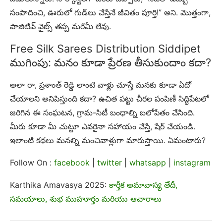
సంపాదించి, ఊరులో గుడ్‌లు చేస్తేనే జీవితం పూర్తి!” అని. మొత్తంగా,
పాజిటివ్ వైబ్స్ తప్ప మరేమీ లేవు.
Free Silk Sarees Distribution Siddipet
ముగింపు: మనం కూడా ప్రేరణ తీసుకుందాం కదా?
అలా రా, ప్రశాంత్ రెడ్డి లాంటి వాళ్లు చూస్తే మనకు కూడా ఏదో
చేయాలని అనిపిస్తుంది కదా? ఉచిత పట్టు చీరల పంపిణీ సిద్ధిపేటలో
జరిగిన ఈ సంఘటన, గ్రామ-సిటీ బంధాల్ని బలోపేతం చేసింది.
మీరు కూడా మీ చుట్టూ ఎవరైనా సహాయం చేస్తే, షేర్ చేయండి.
ఇలాంటి కథలు మనల్ని మంచివాళ్లుగా మారుస్తాయి. ఏమంటారు?
Follow On :
facebook
|
twitter
|
whatsapp
|
instagram
Karthika Amavasya 2025:
కార్తీక అమావాస్య తేదీ,
సమయాలు, శుభ ముహూర్తం మరియు ఆచారాలు