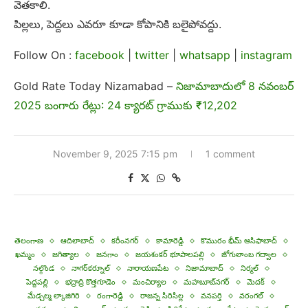
వెతకాలి.
పిల్లలు, పెద్దలు ఎవరూ కూడా కోపానికి బలైపోవద్దు.
Follow On :
facebook
|
twitter
|
whatsapp
|
instagram
Gold Rate Today Nizamabad –
నిజామాబాదులో 8 నవంబర్
2025 బంగారు రేట్లు: 24 క్యారట్ గ్రాముకు ₹12,202
November 9, 2025 7:15 pm
1 comment
తెలంగాణ
ఆదిలాబాద్
కరీంనగర్
కామారెడ్డి
కొమురం భీమ్ ఆసిఫాబాద్
ఖమ్మం
జగిత్యాల
జనగాం
జయశంకర్ భూపాలపల్లి
జోగులాంబ గద్వాల
నల్గొండ
నాగర్‌కర్నూల్
నారాయణపేట
నిజామాబాద్
నిర్మల్
పెద్దపల్లి
భద్రాద్రి కొత్తగూడెం
మంచిర్యాల
మహబూబ్‌నగర్
మెదక్
మేడ్చల్మ ల్కాజిగిరి
రంగారెడ్డి
రాజన్న సిరిసిల్ల
వనపర్తి
వరంగల్