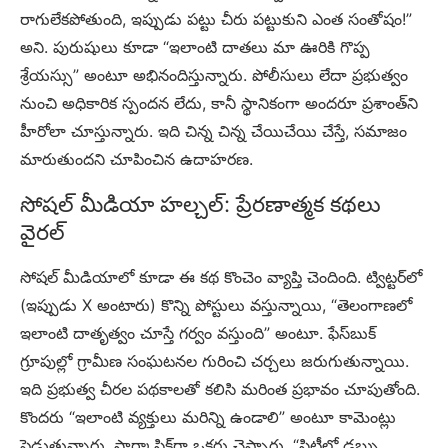
రాగులేకపోతుంది, ఇప్పుడు పట్టు చీరు పట్టుకుని ఎంత సంతోషం!”
అని. పురుషులు కూడా “ఇలాంటి దాతలు మా ఊరికి గొప్ప
శ్రేయస్సు” అంటూ అభినందిస్తున్నారు. పోలీసులు లేదా ప్రభుత్వం
నుంచి అధికారిక స్పందన లేదు, కానీ స్థానికంగా అందరూ ప్రశాంత్‌ని
హీరోలా చూస్తున్నారు. ఇది చిన్న చిన్న చేయిచేయి చేస్తే, సమాజం
మారుతుందని చూపించిన ఉదాహరణ.
సోషల్ మీడియా హల్చల్: ప్రేరణాత్మక కథలు
వైరల్
సోషల్ మీడియాలో కూడా ఈ కథ కొంచెం వ్యాప్తి చెందింది. ట్విట్టర్‌లో
(ఇప్పుడు X అంటారు) కొన్ని పోస్టులు వస్తున్నాయి, “తెలంగాణలో
ఇలాంటి దాతృత్వం చూస్తే గర్వం వస్తుంది” అంటూ. ఫేస్‌బుక్
గ్రూపుల్లో గ్రామీణ సంఘటనల గురించి చర్చలు జరుగుతున్నాయి.
ఇది ప్రభుత్వ చీరల పథకాలతో కలిసి మరింత ప్రభావం చూపుతోంది.
కొందరు “ఇలాంటి వ్యక్తులు మరిన్ని ఉండాలి” అంటూ కామెంట్లు
పెడుతున్నారు. సార్కాస్టిక్‌గా ఒకరు చెప్పారు, “సిటీలో డబ్బు