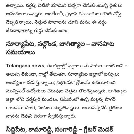
ఉన్నాయి. వర్షపు నీటితో భూమిని పచ్చగా చేసుకుంటున్న రైతులు
ఆనందంగా ఉన్నారు. అంతేగానీ, ప్రధాన రహదారులు కొంత చోట్ల
దెబ్బతిన్నాయి. నెత్తుటి పొలాలను చూసి మనం ఈ వర్షం
జీవనాధారాన్ని గుర్తు చేసుకుంటాం.
సూర్యాపేట, నల్గొండ, జాగిత్యాల – వానపాట
సమయాలు
Telangana news
, ఈ జిల్లాల్లో వర్షాలు ఒక పాటల లాంటి అవి –
అలుపు లేకుండా, గాల్లో తేలుతూ. సూర్యాపేట జిల్లాలో బస్సులు
ఆలస్యంగా నడుస్తున్నాయి; నల్గొండలో క్రేన్‌లను ఉపయోగించి
మున్సిపల్ ఉద్యోగులు చెరువుల చెత్తను తొలగిస్తున్నారు. జాగిత్యాల
జిల్లా లోని ధర్మపురి మండలం సమీపంలో ఉన్న మల్లన్న సాగర్
కాలువలు పొంగి, పంటలు దెబ్బతిన్నాయి. అయినప్పటికీ, రైతులు
వానను దేవుని వరంగా స్వీకరిస్తున్నారు.
సిద్దిపేట, కామారెడ్డి, సంగారెడ్డి – గ్రేటర్ మెదక్