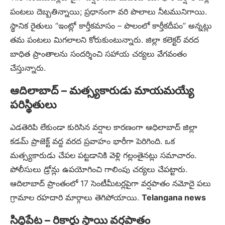
పంటలు దెబ్బతిన్నాయి; ప్రధానంగా వరి పొలాలు నీటమునిగాయి.
స్థానిక రైతులు “ఇంట్లో కార్తీకమాసం – పొలంలో కార్తీకదీపం” అన్నట్లు
తమ పంటలు మిగలాలని కోరుకుంటున్నారు. జిల్లా కలెక్టర్ వరద
బాధిత ప్రాంతాలను సందర్శించి సహాయ చర్యలు వేగవంతం
చేస్తున్నారు.
ఆదిలాబాద్ – మత్స్యకారుడు మాయమయ్యే
పరిస్థితులు
ఎడతెరిపి లేకుండా కురిసిన వర్షాల కారణంగా ఆధిలాబాద్ జిల్లా
కడమ్ ప్రాజెక్ట్ వద్ద వరద ప్రవాహం భారీగా పెరిగింది. ఒక
మత్స్యకారుడు చేపల పట్టడానికి వెళ్లి గల్లంతైనట్లు సమాచారం.
పోలీసులు డ్రోన్లు ఉపయోగించి గాలింపు చర్యలు చేపట్టారు.
ఆదిలాబాద్ ప్రాంతంలో 17 సెంటీమీటర్లపైగా వర్షపాతం నమోదై పలు
గ్రామాల రహదారి మార్గాలు తెగిపోయాయి.
Telangana news
సిద్దిపేట – రికార్డు స్థాయి వర్షపాతం