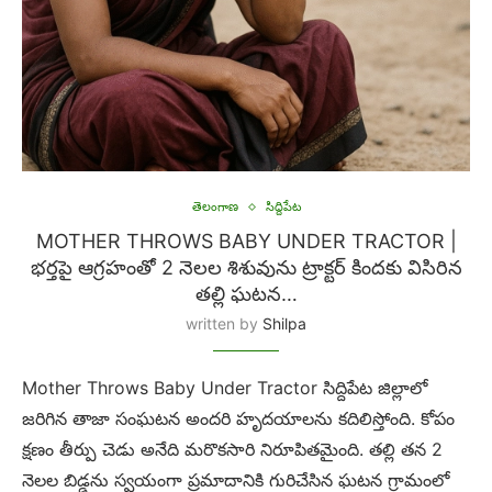
తెలంగాణ
సిద్దిపేట
MOTHER THROWS BABY UNDER TRACTOR |
భర్తపై ఆగ్రహంతో 2 నెలల శిశువును ట్రాక్టర్ కిందకు విసిరిన
తల్లి ఘటన…
written by
Shilpa
Mother Throws Baby Under Tractor సిద్దిపేట జిల్లాలో
జరిగిన తాజా సంఘటన అందరి హృదయాలను కదిలిస్తోంది. కోపం
క్షణం తీర్పు చెడు అనేది మరొకసారి నిరూపితమైంది. తల్లి తన 2
నెలల బిడ్డను స్వయంగా ప్రమాదానికి గురిచేసిన ఘటన గ్రామంలో