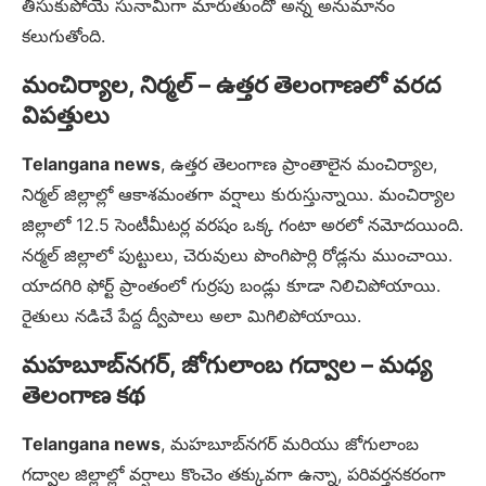
తీసుకుపోయే సునామీగా మారుతుందో అన్న అనుమానం
కలుగుతోంది.
మంచిర్యాల, నిర్మల్ – ఉత్తర తెలంగాణలో వరద
విపత్తులు
Telangana news
, ఉత్తర తెలంగాణ ప్రాంతాలైన మంచిర్యాల,
నిర్మల్ జిల్లాల్లో ఆకాశమంతగా వర్షాలు కురుస్తున్నాయి. మంచిర్యాల
జిల్లాలో 12.5 సెంటీమీటర్ల వరషం ఒక్క గంటా అరలో నమోదయింది.
నర్మల్ జిల్లాలో పుట్టులు, చెరువులు పొంగిపొర్లి రోడ్లను ముంచాయి.
యాదగిరి ఫోర్ట్ ప్రాంతంలో గుర్రపు బండ్లు కూడా నిలిచిపోయాయి.
రైతులు నడిచే పేద్ద ద్వీపాలు అలా మిగిలిపోయాయి.
మహబూబ్‌నగర్, జోగులాంబ గద్వాల – మధ్య
తెలంగాణ కథ
Telangana news
, మహబూబ్‌నగర్ మరియు జోగులాంబ
గద్వాల జిల్లాల్లో వర్షాలు కొంచెం తక్కువగా ఉన్నా, పరివర్తనకరంగా