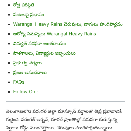
రోడ్ల పరిస్థితి
పంటలపై ప్రభావం
Warangal Heavy Rains చెరువులు, వాగులు పొంగిపొర్లడం
ఆరోగ్య సమస్యలు Warangal Heavy Rains
విద్యుత్ సరఫరా అంతరాయం
పాఠశాలలు, విద్యార్థుల ఇబ్బందులు
ప్రభుత్వ చర్యలు
ప్రజల అనుభవాలు
FAQs
Follow On :
తెలంగాణలోని వరంగల్ జిల్లా మాన్సూన్ వర్షాలతో తీవ్ర ప్రభావానికి
గురైంది. వరంగల్ అర్బన్, రూరల్ ప్రాంతాల్లో వరుసగా కురుస్తున్న
వర్షాలు రోడ్లు ముంచెత్తాయి. చెరువులు పొంగిపొర్లుతున్నాయి.