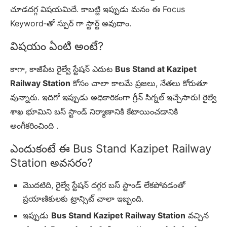
చూడదగ్గ విషయమిదే. కాబట్టి ఇప్పుడు మనం ఈ Focus
Keyword‑తో స్పుర్ గా స్టార్ట్ అవుదాం.
విషయం ఏంటి అంటే?
కాగా, కాజీపేట రైల్వే స్టేషన్ ఎదుట
Bus Stand at Kazipet
Railway Station
కోసం చాలా కాలమే ప్రజలు, నేతలు కోరుతూ
వున్నారు. ఇదిగో ఇప్పుడు అధికారికంగా గ్రీన్ సిగ్నల్ ఇచ్చేసారు! రైల్వే
శాఖ భూమిని బస్ స్టాండ్ నిర్మాణానికి కేటాయించడానికి
అంగీకరించింది .
ఎందుకంటే ఈ Bus Stand Kazipet Railway
Station అవసరం?
మొదటిది, రైల్వే స్టేషన్ దగ్గర బస్ స్టాండ్ లేకపోవడంతో
ప్రయాణికులకు ట్రాన్సిట్ చాలా ఇబ్బంది.
ఇప్పుడు
Bus Stand Kazipet Railway Station
వచ్చిన