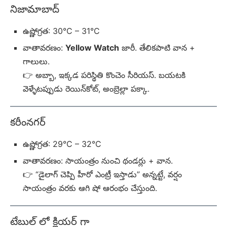
నిజామాబాద్
ఉష్ణోగ్రత: 30°C – 31°C
వాతావరణం:
Yellow Watch
జారీ. తేలికపాటి వాన +
గాలులు.
👉 అబ్బా, ఇక్కడ పరిస్థితి కొంచెం సీరియస్. బయటకి
వెళ్ళేటప్పుడు రెయిన్‌కోట్, అంబ్రెల్లా పక్కా.
కరీంనగర్
ఉష్ణోగ్రత: 29°C – 32°C
వాతావరణం: సాయంత్రం నుంచి థండర్లు + వాన.
👉 “డైలాగ్ చెప్పి హీరో ఎంట్రీ ఇస్తాడు” అన్నట్టే, వర్షం
సాయంత్రం వరకు ఆగి షో ఆరంభం చేస్తుంది.
టేబుల్ లో క్లియర్ గా