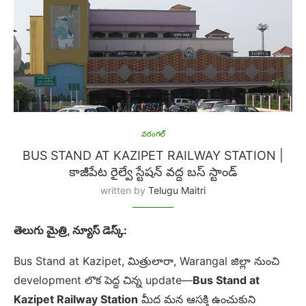
వరంగల్
BUS STAND AT KAZIPET RAILWAY STATION |
కాజీపేట రైల్వే స్టేషన్ వద్ద బస్ స్టాండ్
written by
Telugu Maitri
తెలుగు మైత్రి, న్యూస్ డెస్క్:
Bus Stand at Kazipet, మిత్రులారా, Warangal జిల్లా నుంచి
development లొక పెద్ద చిన్న update—
Bus Stand at
Kazipet Railway Station
మీద మన ఆసక్తి ఉంచుకుని