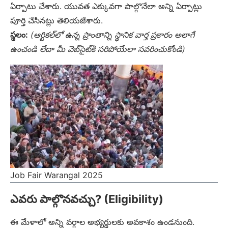
ఏర్పాటు చేశారు. యువత ఎక్కువగా పాల్గొనేలా అన్ని ఏర్పాట్లు
పూర్తి చేసినట్లు తెలియజేశారు.
స్థలం:
(ఆర్టికల్‌లో ఉన్న ప్రాంతాన్ని స్థానిక వార్త ప్రకారం అలాగే
ఉంచండి లేదా మీ వెబ్‌సైట్‌కి సరిపోయేలా సవరించుకోండి)
Job Fair Warangal 2025
ఎవరు పాల్గొనవచ్చు? (Eligibility)
ఈ మేళాలో అన్ని వర్గాల అభ్యర్థులకు అవకాశం ఉండనుంది.