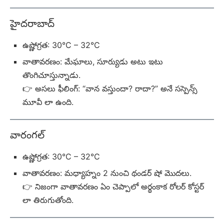
హైదరాబాద్
ఉష్ణోగ్రత: 30°C – 32°C
వాతావరణం: మేఘాలు, సూర్యుడు అటు ఇటు
తొంగిచూస్తున్నాడు.
👉 అసలు ఫీలింగ్: “వాన వస్తుందా? రాదా?” అనే సస్పెన్స్
మూవీ లా ఉంది.
వారంగల్
ఉష్ణోగ్రత: 30°C – 32°C
వాతావరణం: మధ్యాహ్నం 2 నుంచి థండర్ షో మొదలు.
👉 నిజంగా వాతావరణం ఏం చెప్పాలో అర్థంకాక రోలర్ కోస్టర్
లా తిరుగుతోంది.