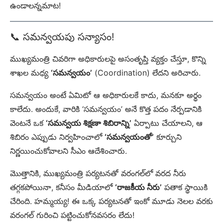
ఉండాలన్నమాట!
📞 సమన్వయపు సన్యాసం!
ముఖ్యమంత్రి చివరిగా అధికారులపై అసంతృప్తి వ్యక్తం చేస్తూ, కొన్ని
శాఖల మధ్య
‘సమన్వయం’
(Coordination) లేదని అరిచారు.
సమన్వయం అంటే ఏమిటో ఆ అధికారులకే కాదు, మనకూ అర్థం
కాలేదు. అందుకే, వారికి ‘సమన్వయం’ అనే కొత్త పదం నేర్పడానికి
వెంటనే ఒక
‘సమన్వయ శిక్షణా శిబిరాన్ని’
ఏర్పాటు చేయాలని, ఆ
శిబిరం ఎప్పుడు నిర్వహించాలో
‘సమన్వయంతో’
కూర్చుని
నిర్ణయించుకోవాలని సీఎం ఆదేశించారు.
మొత్తానికి, ముఖ్యమంత్రి పర్యటనతో వరంగల్‌లో వరద నీరు
తగ్గకపోయినా, కనీసం మీడియాలో
‘రాజకీయ నీరు’
పతాక స్థాయికి
చేరింది. హమ్మయ్య! ఈ ఒక్క పర్యటనతో ఇంకో మూడు నెలల వరకు
వరంగల్ గురించి పట్టించుకోనవసరం లేదు!