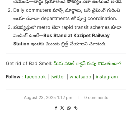
చేయండి—పొద్దు ప్రయాణించే సౌకర్యం ఎలా ఉంటుంది అనేది.
Daily commuters మార్చే మార్గాలు, బస్ టైమింగ్ గురించి
ఆయా రవాణా departments తో పూర్తి coordination.
భవిష్యత్తులో metro లేదా rapid transit schemes కూడా
పెండింగ్ ఉంటే—
Bus Stand at Kazipet Railway
Station
ఇంతకు ముందు బ్రిడ్జ్ చేయాలని చూడండి.
Get rid of Bad Smell:
మీరు వదిలే గ్యాస్ కంపు కొడుతుందా?
Follow
:
facebook
|
twitter
|
whatsapp
|
instagram
August 23, 2025 1:12 pm
0 comments