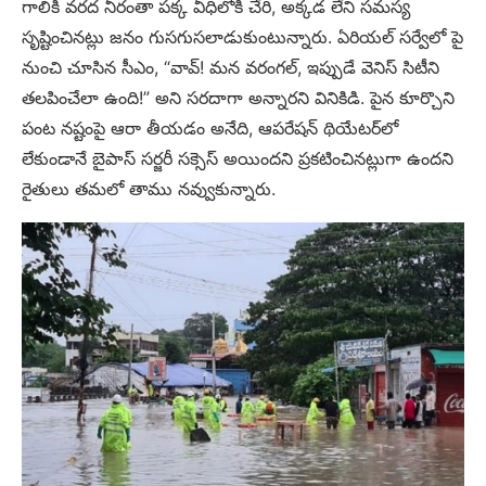
గాలికి వరద నీరంతా పక్క వీధిలోకి చేరి, అక్కడ లేని సమస్య
సృష్టించినట్లు జనం గుసగుసలాడుకుంటున్నారు. ఏరియల్ సర్వేలో పై
నుంచి చూసిన సీఎం, “వావ్! మన వరంగల్, ఇప్పుడే వెనిస్ సిటీని
తలపించేలా ఉంది!” అని సరదాగా అన్నారని వినికిడి. పైన కూర్చొని
పంట నష్టంపై ఆరా తీయడం అనేది, ఆపరేషన్ థియేటర్‌లో
లేకుండానే బైపాస్ సర్జరీ సక్సెస్ అయిందని ప్రకటించినట్లుగా ఉందని
రైతులు తమలో తాము నవ్వుకున్నారు.