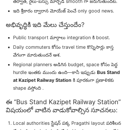
తర్వాత, రైలు‑బస్సు మార్పిడి smooth గా జరుగుతుందట.
ఇది శ్రీకారం ద్వారాన మోయేజ్ పెంచే only good news.
అభివృద్ధికి ఇది మేలు చేస్తుందేం?
Public transport మార్గాలు integration కి boost.
Daily commuters కోసం travel time కొన్నిసార్లు కాస్త
వేగంగా మారుతుందనే ఆశ.
Regional planners అడిగిన budget, space కోసం పెద్ద
hurdle ఇంతకు ముందు ఉంది—కానీ ఇప్పుడు
Bus Stand
at Kazipet Railway Station
కి పూరకంగా ప్రణాళికకు
shape వస్తోంది .
ఈ “Bus Stand Kazipet Railway Station”
విషయంలో వాటిన వాడుకోవాల్సిన సూచనలు:
Local authorities స్టేషన్ పక్క Pragathi layout పరిశీలన