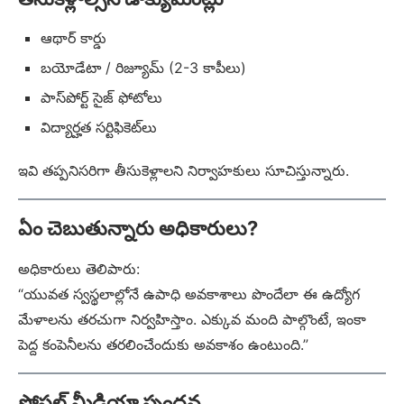
ఆథార్ కార్డు
బయోడేటా / రిజ్యూమ్ (2-3 కాపీలు)
పాస్‌పోర్ట్ సైజ్ ఫోటోలు
విద్యార్హత సర్టిఫికెట్‌లు
ఇవి తప్పనిసరిగా తీసుకెళ్లాలని నిర్వాహకులు సూచిస్తున్నారు.
ఏం చెబుతున్నారు అధికారులు?
అధికారులు తెలిపారు:
“యువత స్వస్థలాల్లోనే ఉపాధి అవకాశాలు పొందేలా ఈ ఉద్యోగ
మేళాలను తరచుగా నిర్వహిస్తాం. ఎక్కువ మంది పాల్గొంటే, ఇంకా
పెద్ద కంపెనీలను తరలించేందుకు అవకాశం ఉంటుంది.”
సోషల్ మీడియా స్పందన