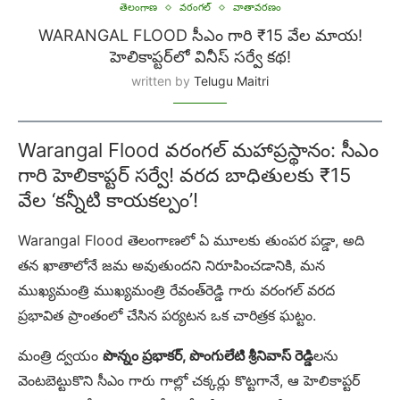
తెలంగాణ
వరంగల్
వాతావరణం
WARANGAL FLOOD సీఎం గారి ₹15 వేల మాయ!
హెలికాప్టర్‌లో వినీస్ సర్వే కథ!
written by
Telugu Maitri
Warangal Flood వరంగల్ మహాప్రస్థానం: సీఎం
గారి హెలికాప్టర్ సర్వే! వరద బాధితులకు ₹15
వేల ‘కన్నీటి కాయకల్పం’!
Warangal Flood తెలంగాణలో ఏ మూలకు తుంపర పడ్డా, అది
తన ఖాతాలోనే జమ అవుతుందని నిరూపించడానికి, మన
ముఖ్యమంత్రి ముఖ్యమంత్రి రేవంత్‌రెడ్డి గారు వరంగల్ వరద
ప్రభావిత ప్రాంతంలో చేసిన పర్యటన ఒక చారిత్రక ఘట్టం.
మంత్రి ద్వయం
పొన్నం ప్రభాకర్, పొంగులేటి శ్రీనివాస్ రెడ్డి
లను
వెంటబెట్టుకొని సీఎం గారు గాల్లో చక్కర్లు కొట్టగానే, ఆ హెలికాప్టర్