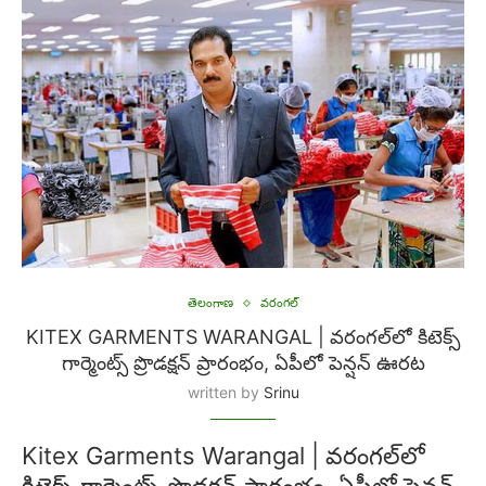
తెలంగాణ
వరంగల్
KITEX GARMENTS WARANGAL | వరంగల్‌లో కిటెక్స్
గార్మెంట్స్ ప్రొడక్షన్ ప్రారంభం, ఏపీలో పెన్షన్ ఊరట
written by
Srinu
Kitex Garments Warangal | వరంగల్‌లో