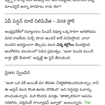
మాంచెస్టర్ అన్నా పొరపాటు కాదు కదా?
ఏపీ పెన్షన్ రూల్ నిలిపివేత – వెనక స్టోరీ
ఆంధ్రప్రదేశ్‌లో దివ్యాంగుల పింఛన్ రివ్యూ ఒక్కసారిగా ఆగిపోవడం
వెనక రాజకీయ మిక్స్ కూడా ఉందనే టాక్ వినిపిస్తోంది. చాలా
మందిని అనర్హులుగా తేల్చడం వలన
చిన్న కల్లోలం
మొదలైంది.
ఆందోళనల వలయంలో పడిన ప్రభుత్వం, “ఇంకా పెంచక ముందే
కాస్తా బ్రేక్ వేయాలి” అన్నట్టే ఈ స్టెప్ తీసుకుంది.
ప్రజల స్పందన
“ఇంకా ఒక చెక్ అయితే మా జీవితం చీకటైపోతుందనుకున్నాం, కానీ
ఈ ఆప్షన్ వలన కొంత ఊరట దొరికింది” అని పెన్షనర్లు ఓదార్పు
పొందుతున్నారు. మరి కొందరు మాత్రం “తాత్కాలికంగా ఆపడం
సరిపోదు, పర్మనెంట్ సాల్యూషన్ ఇవ్వాలి” అంటున్నారు.
The