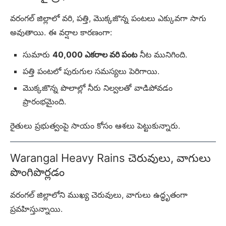
వరంగల్ జిల్లాలో వరి, పత్తి, మొక్కజొన్న పంటలు ఎక్కువగా సాగు
అవుతాయి. ఈ వర్షాల కారణంగా:
సుమారు
40,000 ఎకరాల వరి పంట
నీట మునిగింది.
పత్తి పంటలో పురుగుల సమస్యలు పెరిగాయి.
మొక్కజొన్న పొలాల్లో నీరు నిల్వలతో వాడిపోవడం
ప్రారంభమైంది.
రైతులు ప్రభుత్వంపై సాయం కోసం ఆశలు పెట్టుకున్నారు.
Warangal Heavy Rains చెరువులు, వాగులు
పొంగిపొర్లడం
వరంగల్ జిల్లాలోని ముఖ్య చెరువులు, వాగులు ఉద్ధృతంగా
ప్రవహిస్తున్నాయి.