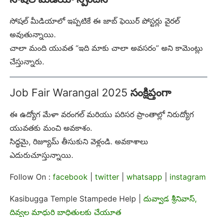
సోషల్ మీడియాలో ఇప్పటికే ఈ జాబ్ ఫెయిర్ పోస్టర్లు వైరల్
అవుతున్నాయి.
చాలా మంది యువత “ఇది మాకు చాలా అవసరం” అని కామెంట్లు
చేస్తున్నారు.
Job Fair Warangal 2025
సంక్షిప్తంగా
ఈ ఉద్యోగ మేళా వరంగల్ మరియు పరిసర ప్రాంతాల్లో నిరుద్యోగ
యువతకు మంచి అవకాశం.
సిద్ధమై, రిజ్యూమ్ తీసుకుని వెళ్లండి. అవకాశాలు
ఎదురుచూస్తున్నాయి.
Follow On :
facebook
|
twitter
|
whatsapp
|
instagram
Kasibugga Temple Stampede Help |
దువ్వాడ శ్రీనివాస్,
దివ్వల మాధురి బాధితులకు చేయూత