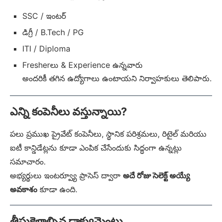
SSC / ఇంటర్
డిగ్రీ / B.Tech / PG
ITI / Diploma
Fresherలు & Experience ఉన్నవారు
అందరికీ తగిన ఉద్యోగాలు ఉంటాయని నిర్వాహకులు తెలిపారు.
ఎన్ని కంపెనీలు వస్తున్నాయి?
పలు ప్రముఖ ప్రైవేట్ కంపెనీలు, స్థానిక పరిశ్రమలు, రిటైల్ మరియు
ఐటీ కాన్డిడేట్లను కూడా ఎంపిక చేసేందుకు సిద్ధంగా ఉన్నట్లు
సమాచారం.
అభ్యర్థులు ఇంటర్వ్యూ ప్రాసెస్ ద్వారా
అదే రోజు సెలెక్ట్ అయ్యే
అవకాశం
కూడా ఉంది.
తీసుకెళ్లాల్సిన డాక్యుమెంట్లు