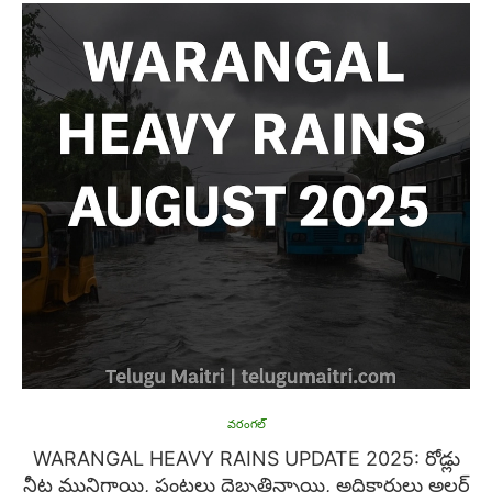
వరంగల్
WARANGAL HEAVY RAINS UPDATE 2025: రోడ్లు
నీట మునిగాయి, పంటలు దెబ్బతిన్నాయి, అధికారులు అలర్ట్