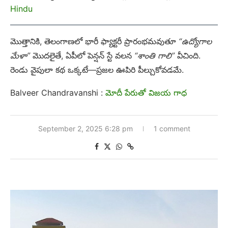
Hindu
మొత్తానికి, తెలంగాణలో భారీ ఫ్యాక్టరీ ప్రారంభమవుతూ
“ఉద్యోగాల
మేళా”
మొదలైతే, ఏపీలో పెన్షన్ స్టే వలన
“శాంతి గాలి”
వీచింది.
రెండు వైపులా కథ ఒక్కటే—ప్రజల ఊపిరి పీల్చుకోవడమే.
Balveer Chandravanshi :
మోదీ పేరుతో విజయ గాధ
September 2, 2025 6:28 pm
1 comment