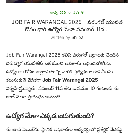
జాబ్స్ -కెరీర్
వరంగల్
JOB FAIR WARANGAL 2025 – వరంగల్ యువత
కోసం భారీ ఉద్యోగ మేళా నవంబర్ 11న…
written by
Shilpa
Job Fair Warangal 2025 కలిపి వరంగల్ జిల్లాలకు చెందిన
నిరుద్యోగ యువతకు ఒక మంచి అవకాశం లభించబోతోంది.
ఉద్యోగాల కోసం అల్లాడుతున్న వారికి ప్రత్యక్షంగా కంపెనీలను
కలుసుకునే వేదికగా
Job Fair Warangal 2025
నిర్వహిస్తున్నారు. నవంబర్ 11వ తేదీ ఉదయం 10 గంటలకు ఈ
జాబ్ మేళా ప్రారంభం కానుంది.
ఉద్యోగ మేళా ఎక్కడ జరుగుతుంది?
ఈ జాబ్ ఫెయిర్‌ను స్థానిక అధికారుల ఆధ్వర్యంలో ప్రత్యేక వేదికపై