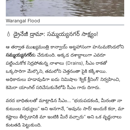
Warangal Flood
💧 డ్రైనేజీ డ్రామా: సమ్మయ్యనగర్ సాక్ష్యం!
ఆ తర్వాత ముఖ్యమంత్రి కాన్వాయ్ అట్టహాసంగా హనుమకొండలోని
సమ్మయ్యనగర్
కు చేరుకుంది. అక్కడ దశాబ్దాలుగా ఎవరూ
పట్టించుకోక నిద్రపోతున్న నాళాలు (Drains), సీఎం రాకతో
ఒక్కసారిగా మేల్కొని, తమలోని చెత్తనంతా పైకి కక్కేశాయి.
అధికారులు హడావుడిగా ఐదు నిమిషాల ‘క్విక్ క్లీనింగ్’ నిర్వహించి,
కెమెరా యాంగిల్ సరిచేసుకునేలోపే సీఎం గారు దిగారు.
వరద బాధితులతో మాట్లాడిన సీఎం… “భయపడకండి, మీరంతా నా
కుటుంబ సభ్యులు” అని అనగానే, “అవును సార్! అందుకే కదా, మా
కష్టాలు తీర్చడానికి మా ఇంటికి మీరే వచ్చారు” అని ఒక వృద్ధురాలు
కంటతడి పెట్టుకుంది.