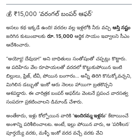
💰 ₹15,000 ‘వరంగల్ బంపర్ ఆఫర్’
అసలు కథ ఇక్కడే ఉంది! వరదల వల్ల ఇళ్లలోకి నీరు వచ్చి
ఆస్తి నష్టం
జరిగిన కుటుంబాలకు
రూ. 15,000
ఆర్థిక సాయం ఇవ్వాలని సీఎం
ఆదేశించారు.
“అయ్యో! దేవుడా!” అని బాధితులు సంతోషంతో చప్పట్లు కొట్టారు.
ఆ పదిహేను వేల రూపాయలతో వరదలో కొట్టుకుపోయిన ఇంటి
బిల్లులు, ఫ్రిజ్, టీవీ, పోయిన బంగారం… అన్నీ తిరిగి కొనుక్కోవచ్చని,
మిగిలిన డబ్బుతో ఇంకో ఆరు నెలలు హాయిగా బ్రతకొచ్చని
ఆశపడ్డారు. ఈ చారిత్రక బంపర్ ఆఫర్‌ను వెంటనే ప్రపంచ వారసత్వ
సంపదగా ప్రకటించాలని డిమాండ్ చేశారు.
అంతేకాదు, ఇళ్లు కోల్పోయిన వారికి
‘ఇందిరమ్మ ఇళ్లను’
కేటాయించే
అంశాన్ని పరిశీలించాలట. అంటే, ఇల్లు పోయిన వారు, ఆ ‘పరిశీలన’
పూర్తయ్యే వరకు, మళ్ళీ ఇంకో వరద వచ్చే వరకు వేచి