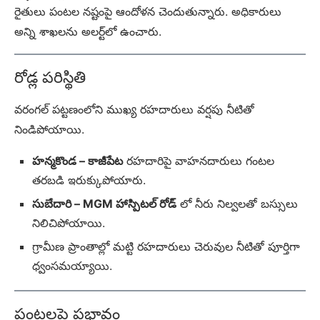
రైతులు పంటల నష్టంపై ఆందోళన చెందుతున్నారు. అధికారులు
అన్ని శాఖలను అలర్ట్‌లో ఉంచారు.
రోడ్ల పరిస్థితి
వరంగల్ పట్టణంలోని ముఖ్య రహదారులు వర్షపు నీటితో
నిండిపోయాయి.
హన్మకొండ – కాజీపేట
రహదారిపై వాహనదారులు గంటల
తరబడి ఇరుక్కుపోయారు.
సుబేదారి – MGM హాస్పిటల్ రోడ్
లో నీరు నిల్వలతో బస్సులు
నిలిచిపోయాయి.
గ్రామీణ ప్రాంతాల్లో మట్టి రహదారులు చెరువుల నీటితో పూర్తిగా
ధ్వంసమయ్యాయి.
పంటలపై ప్రభావం