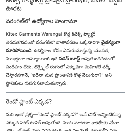
కిటెక్స్ గార్మెంట్స్ ప్రొడక్షన్ ప్రారంభం, ఏపీలో పెన్షన్
ఊరట
వరంగల్‌లో ఉద్యోగాల హంగామా
Kitex Garments Warangal కొత్త కిటెక్స్ ఫ్యాక్టరీ
తెరచుకోవడంతో వరంగల్‌లో వాతావరణం ఒక్కసారిగా
చైతన్యంగా
మారిపోయింది
. ఉద్యోగాల కోసం ఎదురుచూస్తున్న యువత,
ముఖ్యంగా అమ్మాయిలకి ఇది
సడన్ బూస్ట్
అవుతుందనడంలో
సందేహం లేదు. టెక్స్టైల్ రంగంలో ఎక్కువగా మహిళలే వర్క్
చేస్తారనగానే, “ఇదేనా మన ప్రాంతానికి కొత్త వెలుగురా?” అని
స్థానికులు గుసగుసలాడుతున్నారు.
రెండో ప్లాంట్ ఎక్కడ?
మరి ఇంకో ప్రశ్న—“రెండో ప్లాంట్ ఎక్కడ?” అనే డౌట్ అన్నింటికన్నా
ఎక్కువ హాట్ టాపిక్ అవుతోంది. మాట మాటకూ
కాకతీయ మేగా
టెక్స్టైల్ పార్క్
పేరు వినిపిస్తోంది. అది నిజమైతే, వరంగల్‌ని చిన్న