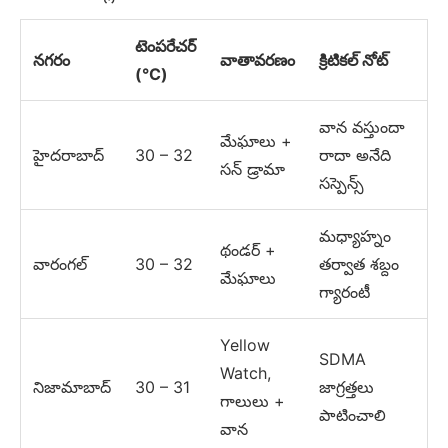
టెంపరేచర్
నగరం
వాతావరణం
క్రిటికల్ నోట్
(°C)
వాన వస్తుందా
మేఘాలు +
హైదరాబాద్
30 – 32
రాదా అనేది
సన్ డ్రామా
సస్పెన్స్
మధ్యాహ్నం
థండర్ +
వారంగల్
30 – 32
తర్వాత శబ్దం
మేఘాలు
గ్యారంటీ
Yellow
SDMA
Watch,
నిజామాబాద్
30 – 31
జాగ్రత్తలు
గాలులు +
పాటించాలి
వాన