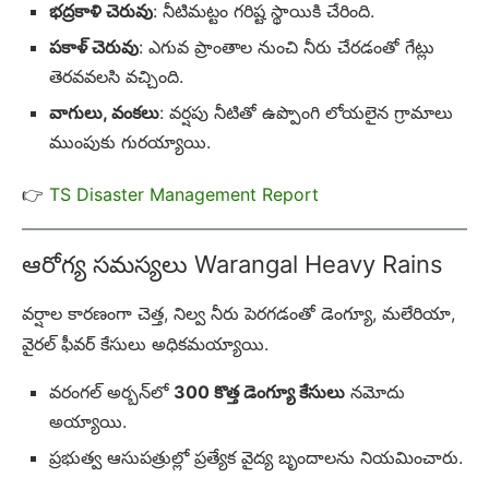
భద్రకాళి చెరువు
: నీటిమట్టం గరిష్ట స్థాయికి చేరింది.
పకాళ్ చెరువు
: ఎగువ ప్రాంతాల నుంచి నీరు చేరడంతో గేట్లు
తెరవవలసి వచ్చింది.
వాగులు, వంకలు
: వర్షపు నీటితో ఉప్పొంగి లోయలైన గ్రామాలు
ముంపుకు గురయ్యాయి.
👉
TS Disaster Management Report
ఆరోగ్య సమస్యలు Warangal Heavy Rains
వర్షాల కారణంగా చెత్త, నిల్వ నీరు పెరగడంతో డెంగ్యూ, మలేరియా,
వైరల్ ఫీవర్ కేసులు అధికమయ్యాయి.
వరంగల్ అర్బన్‌లో
300 కొత్త డెంగ్యూ కేసులు
నమోదు
అయ్యాయి.
ప్రభుత్వ ఆసుపత్రుల్లో ప్రత్యేక వైద్య బృందాలను నియమించారు.