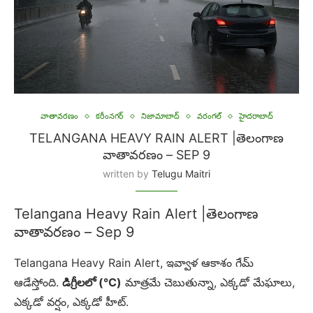
వాతావరణం
కరీంనగర్
నిజామాబాద్
వరంగల్
హైదరాబాద్
TELANGANA HEAVY RAIN ALERT |తెలంగాణ
వాతావరణం – SEP 9
written by
Telugu Maitri
Telangana Heavy Rain Alert |తెలంగాణ
వాతావరణం – Sep 9
Telangana Heavy Rain Alert, ఇవ్వాళ ఆకాశం గేమ్
ఆడేస్తోంది.
డిగ్రీలలో (°C)
మాత్రమే చెబుతున్నా, ఎక్కడో మేఘాలు,
ఎక్కడో వర్షం, ఎక్కడో హీట్.