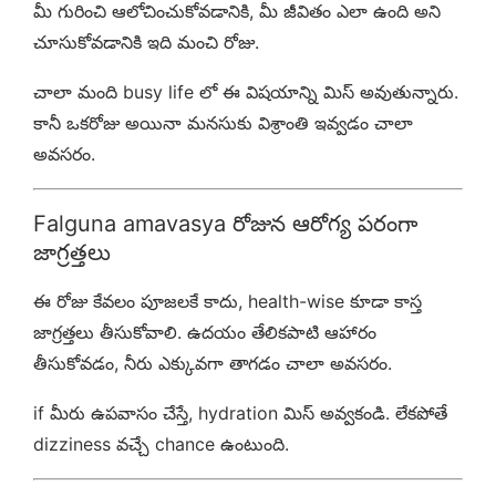
మీ గురించి ఆలోచించుకోవడానికి, మీ జీవితం ఎలా ఉంది అని
చూసుకోవడానికి ఇది మంచి రోజు.
చాలా మంది busy life లో ఈ విషయాన్ని మిస్ అవుతున్నారు.
కానీ ఒకరోజు అయినా మనసుకు విశ్రాంతి ఇవ్వడం చాలా
అవసరం.
Falguna amavasya రోజున ఆరోగ్య పరంగా
జాగ్రత్తలు
ఈ రోజు కేవలం పూజలకే కాదు, health-wise కూడా కాస్త
జాగ్రత్తలు తీసుకోవాలి. ఉదయం తేలికపాటి ఆహారం
తీసుకోవడం, నీరు ఎక్కువగా తాగడం చాలా అవసరం.
if మీరు ఉపవాసం చేస్తే, hydration మిస్ అవ్వకండి. లేకపోతే
dizziness వచ్చే chance ఉంటుంది.