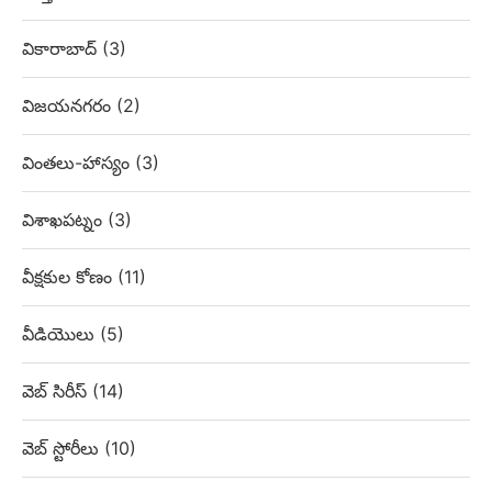
వికారాబాద్
(3)
విజయనగరం
(2)
వింతలు-హాస్యం
(3)
విశాఖపట్నం
(3)
వీక్షకుల కోణం
(11)
వీడియొలు
(5)
వెబ్‌ సిరీస్
(14)
వెబ్ స్టోరీలు
(10)