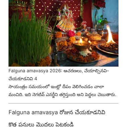
Falguna amavasya 2026: ఆచరణలు, చేయాల్సినవి–
చేయకూడనివి 4
సాయంత్రం సమయంలో ఇంట్లో దీపం వెలిగించడం చాలా
మంచిది. ఇది నెగటివ్ ఎనర్జీని తగ్గిస్తుంది అని పెద్దలు చెబుతారు.
Falguna amavasya రోజున చేయకూడనివి
కొత్త పనులు మొదలు పెట్టకండి