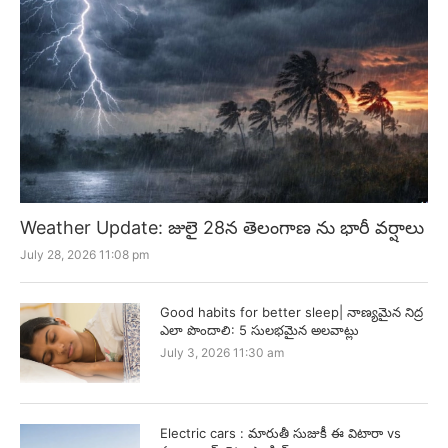
Weather Update: జులై 28న తెలంగాణ ను భారీ వర్షాలు
July 28, 2026 11:08 pm
Good habits for better sleep| నాణ్యమైన నిద్ర
ఎలా పొందాలి: 5 సులభమైన అలవాట్లు
July 3, 2026 11:30 am
Electric cars : మారుతీ సుజుకీ ఈ విటారా vs