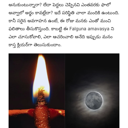
అనుకుంటున్నారా? లేదా పెద్దలు చెప్పినవి ఎంతవరకు ఫాలో
అవ్వాలో అర్థం కావట్లేదా? ఇదే పరిస్థితి చాలా మందికి ఉంటుంది.
కానీ సరైన అవగాహన ఉంటే, ఈ రోజు మనకు ఎంతో మంచి
ఫలితాలు తీసుకొస్తుంది. కాబట్టి ఈ Falguna amavasya ని
ఎలా చూసుకోవాలి, ఎలా ఆచరించాలి అనేది ఇప్పుడు మనం
కాస్త క్లియర్‌గా తెలుసుకుందాం.