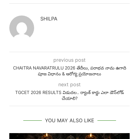
SHILPA
previous post
CHAITRA NAVARATRULU 2026 తేదీలు, పరాభవ నామ ఉగాది
పూజ విధానం & ఆరోగ్య ప్రయోజనాలు
next post
TGCET 2026 RESULTS విడుదల.. ర్యాంక్ కార్డు ఎలా డౌన్‌లోడ్
చేయాలి?
YOU MAY ALSO LIKE