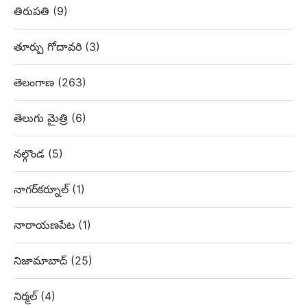
తిరుపతి
(9)
తూర్పు గోదావరి
(3)
తెలంగాణ
(263)
తెలుగు మైత్రి
(6)
నల్గొండ
(5)
నాగర్‌కర్నూల్
(1)
నారాయణపేట
(1)
నిజామాబాద్
(25)
నిర్మల్
(4)