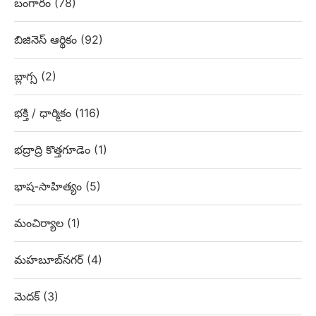
బంగారం
(78)
బిజినెస్ ఆర్థికం
(92)
బ్లాగ్స
(2)
భక్తి / ధార్మికం
(116)
భద్రాద్రి కొత్తగూడెం
(1)
భాష-సాహిత్యం
(5)
మంచిర్యాల
(1)
మహబూబ్‌నగర్
(4)
మెదక్
(3)