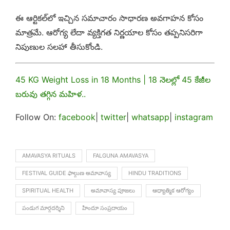
ఈ ఆర్టికల్‌లో ఇచ్చిన సమాచారం సాధారణ అవగాహన కోసం
మాత్రమే. ఆరోగ్య లేదా వ్యక్తిగత నిర్ణయాల కోసం తప్పనిసరిగా
నిపుణుల సలహా తీసుకోండి.
45 KG Weight Loss in 18 Months | 18 నెలల్లో 45 కేజీల
బరువు తగ్గిన మహిళ..
Follow On:
facebook
|
twitter
|
whatsapp
|
instagram
AMAVASYA RITUALS
FALGUNA AMAVASYA
FESTIVAL GUIDE ఫాల్గుణ అమావాస్య
HINDU TRADITIONS
SPIRITUAL HEALTH
అమావాస్య పూజలు
ఆధ్యాత్మిక ఆరోగ్యం
పండుగ మార్గదర్శిని
హిందూ సంప్రదాయం