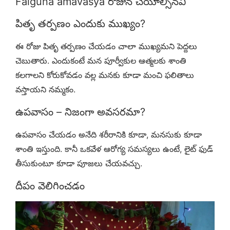
Falguna amavasya రోజున చేయాల్సినవి
పితృ తర్పణం ఎందుకు ముఖ్యం?
ఈ రోజు పితృ తర్పణం చేయడం చాలా ముఖ్యమని పెద్దలు
చెబుతారు. ఎందుకంటే మన పూర్వీకుల ఆత్మలకు శాంతి
కలగాలని కోరుకోవడం వల్ల మనకు కూడా మంచి ఫలితాలు
వస్తాయని నమ్మకం.
ఉపవాసం – నిజంగా అవసరమా?
ఉపవాసం చేయడం అనేది శరీరానికి కూడా, మనసుకు కూడా
శాంతి ఇస్తుంది. కానీ ఒకవేళ ఆరోగ్య సమస్యలు ఉంటే, లైట్ ఫుడ్
తీసుకుంటూ కూడా పూజలు చేయవచ్చు.
దీపం వెలిగించడం