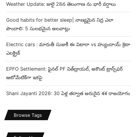
Weather Update: జులై 28న తెలంగాణ ను భారీ వర్షాలు
Good habits for better sleep| నాణ్యమైన నిద్ర ఎలా
పొందాలి: 5 సులభమైన అలవాట్లు
Electric cars : మారుతీ సుజుకీ ఈ విటారా vs హ్యుందాయ్ క్రెటా
ఎలక్ట్రిక్
EPFO Settlement: ఫైనల్ PF విత్‌డ్రాయల్, అకౌంట్ ట్రాన్స్‌ఫర్
ఆటోమేటిక్‌గా ఇకపై
Shani Jayanti 2026: 30 ఏళ్ల తర్వాత అరుదైన శశ రాజయోగం
Browse Tags