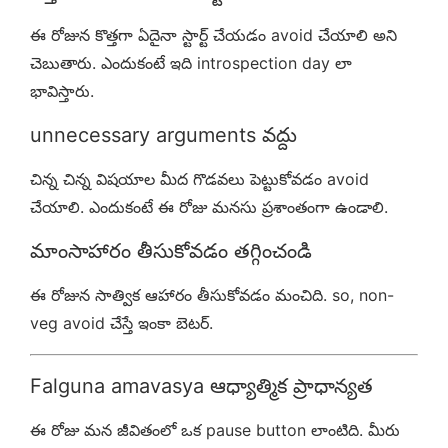
ఈ రోజున కొత్తగా ఏదైనా స్టార్ట్ చేయడం avoid చేయాలి అని
చెబుతారు. ఎందుకంటే ఇది introspection day లా
భావిస్తారు.
unnecessary arguments వద్దు
చిన్న చిన్న విషయాల మీద గొడవలు పెట్టుకోవడం avoid
చేయాలి. ఎందుకంటే ఈ రోజు మనసు ప్రశాంతంగా ఉండాలి.
మాంసాహారం తీసుకోవడం తగ్గించండి
ఈ రోజున సాత్విక ఆహారం తీసుకోవడం మంచిది. so, non-
veg avoid చేస్తే ఇంకా బెటర్.
Falguna amavasya ఆధ్యాత్మిక ప్రాధాన్యత
ఈ రోజు మన జీవితంలో ఒక pause button లాంటిది. మీరు