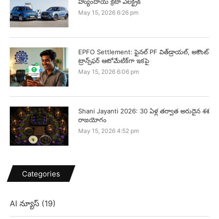
హ్యుందాయ్ క్రెటా ఎలక్ట్రిక్
May 15, 2026 6:26 pm
EPFO Settlement: ఫైనల్ PF విత్‌డ్రాయల్, అకౌంట్
ట్రాన్స్‌ఫర్ ఆటోమేటిక్‌గా ఇకపై
May 15, 2026 6:06 pm
Shani Jayanti 2026: 30 ఏళ్ల తర్వాత అరుదైన శశ
రాజయోగం
May 15, 2026 4:52 pm
Categories
AI న్యూస్
(19)