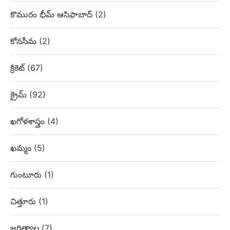
కొమురం భీమ్ ఆసిఫాబాద్
(2)
కోనసీమ
(2)
క్రికెట్
(67)
క్రైమ్
(92)
ఖగోళశాస్త్రం
(4)
ఖమ్మం
(5)
గుంటూరు
(1)
చిత్తూరు
(1)
జగిత్యాల
(7)