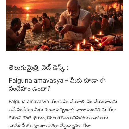
తెలుగుమైత్రి, వెబ్ డెస్క్ :
Falguna amavasya – మీకు కూడా ఈ
సందేహం ఉందా?
Falguna amavasya రోజున ఏం చేయాలి, ఏం చేయకూడదు
అనే సందేహం మీకు కూడా వచ్చిందా? చాలా మందికి ఈ రోజు
గురించి కొంత భయం, కొంత గౌరవం కలిసిపోయి ఉంటాయి.
ఒకవేళ మీరు పూజలు సరిగ్గా చేస్తున్నామా లేదా