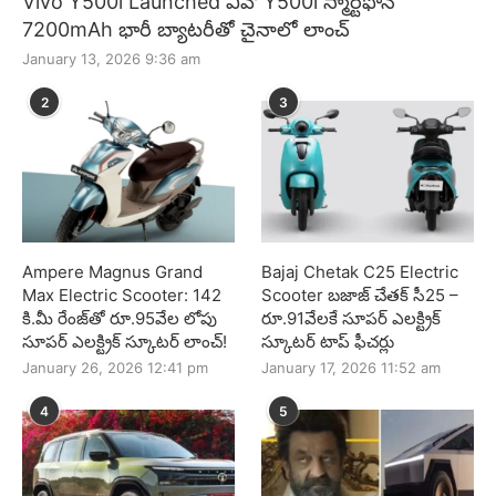
Vivo Y500i Launched వివో Y500i స్మార్ట్‌ఫోన్
7200mAh భారీ బ్యాటరీతో చైనాలో లాంచ్
January 13, 2026 9:36 am
2
3
Ampere Magnus Grand
Bajaj Chetak C25 Electric
Max Electric Scooter: 142
Scooter బజాజ్ చేతక్ సీ25 –
కి.మీ రేంజ్‌తో రూ.95వేల లోపు
రూ.91వేలకే సూపర్ ఎలక్ట్రిక్
సూపర్ ఎలక్ట్రిక్ స్కూటర్ లాంచ్!
స్కూటర్ టాప్ ఫీచర్లు
January 26, 2026 12:41 pm
January 17, 2026 11:52 am
4
5