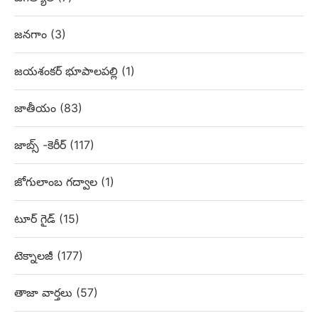
జనగాం
(3)
జయశంకర్ భూపాలపల్లి
(1)
జాతీయం
(83)
జాబ్స్ -కెరీర్
(117)
జోగులాంబ గద్వాల
(1)
టూర్ గైడ్
(15)
టెక్నాలజీ
(177)
తాజా వార్తలు
(57)