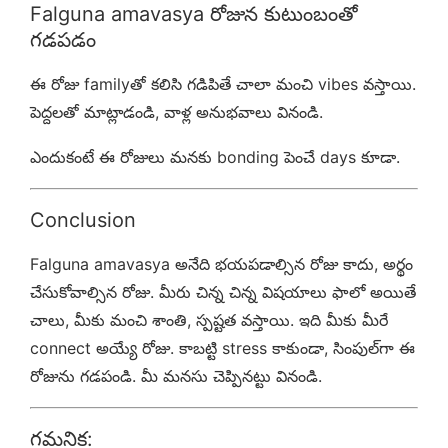
Falguna amavasya రోజున కుటుంబంతో
గడపడం
ఈ రోజు familyతో కలిసి గడిపితే చాలా మంచి vibes వస్తాయి.
పెద్దలతో మాట్లాడండి, వాళ్ల అనుభవాలు వినండి.
ఎందుకంటే ఈ రోజులు మనకు bonding పెంచే days కూడా.
Conclusion
Falguna amavasya అనేది భయపడాల్సిన రోజు కాదు, అర్థం
చేసుకోవాల్సిన రోజు. మీరు చిన్న చిన్న విషయాలు ఫాలో అయితే
చాలు, మీకు మంచి శాంతి, స్పష్టత వస్తాయి. ఇది మీకు మీరే
connect అయ్యే రోజు. కాబట్టి stress కాకుండా, సింపుల్‌గా ఈ
రోజును గడపండి. మీ మనసు చెప్పినట్టు వినండి.
గమనిక: