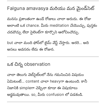
Falguna amavasya మరియు మన మైండ్‌సెట్
మనసు ప్రశాంతంగా ఉండే రోజులు చాలా అరుదు. ఈ రోజు
అలాంటి ఒక chance. మీరు meditation చేయొచ్చు, పుస్తకం
చదవొచ్చు లేదా సైలెంట్‌గా కూర్చొని ఆలోచించొచ్చు.
but చాలా మంది ఫోన్‌లో టైమ్ వేస్ట్ చేస్తారు. అరరె… అది
అసలు అవసరం లేదు ఈ రోజున.
ఒక చిన్న observation
చాలా తెలుగు వెబ్‌సైట్‌లలో నేను గమనించిన విషయం
ఏమిటంటే… content చాలా heavyగా ఉంటుంది. కానీ
నిజానికి simpleగా చెప్పినా కూడా ఈ విషయాలు
అర్థమవుతాయి. so, మీరు confusion లో పడకండి.