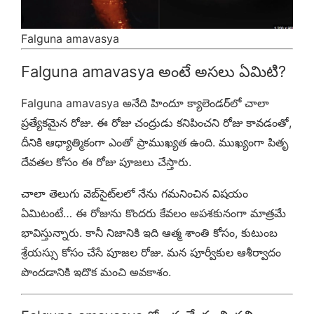
Falguna amavasya
Falguna amavasya అంటే అసలు ఏమిటి?
Falguna amavasya అనేది హిందూ క్యాలెండర్‌లో చాలా
ప్రత్యేకమైన రోజు. ఈ రోజు చంద్రుడు కనిపించని రోజు కావడంతో,
దీనికి ఆధ్యాత్మికంగా ఎంతో ప్రాముఖ్యత ఉంది. ముఖ్యంగా పితృ
దేవతల కోసం ఈ రోజు పూజలు చేస్తారు.
చాలా తెలుగు వెబ్‌సైట్‌లలో నేను గమనించిన విషయం
ఏమిటంటే… ఈ రోజును కొందరు కేవలం అపశకునంగా మాత్రమే
భావిస్తున్నారు. కానీ నిజానికి ఇది ఆత్మ శాంతి కోసం, కుటుంబ
శ్రేయస్సు కోసం చేసే పూజల రోజు. మన పూర్వీకుల ఆశీర్వాదం
పొందడానికి ఇదొక మంచి అవకాశం.