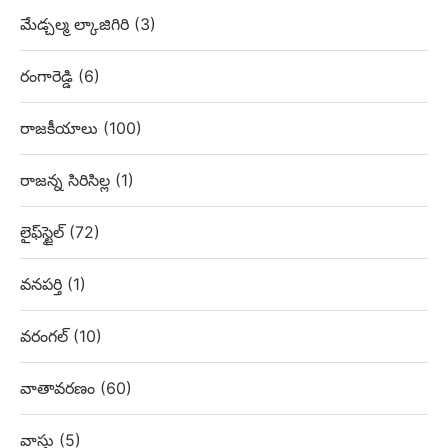
మేడ్చల్మ ల్కాజిగిరి
(3)
రంగారెడ్డి
(6)
రాజకీయాలు
(100)
రాజన్న సిరిసిల్ల
(1)
లైఫ్‌స్టైల్
(72)
వనపర్తి
(1)
వరంగల్
(10)
వాతావరణం
(60)
వాస్తు
(5)