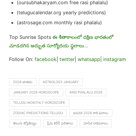
(oursubhakaryam.com free rasi phalalu)
(telugucalendar.org yearly predictions)
(astrosage.com monthly rasi phalalu)
Top Sunrise Spots
ఈ శీతాకాలంలో దక్షిణ భారతంలో
చూడదగిన అద్భుత సూర్యోదయ స్థలాలు…
Follow On:
facebook
|
twitter
|
whatsapp
|
instagram
2026 జాతకం
ASTROLOGY JANUARY
JANUARY 2026 HOROSCOPE
RASI PHALALU 2026
TELUGU MONTHLY HOROSCOPE
ZODIAC PREDICTIONS TELUGU
జనవరి 2026 రాశి ఫలాలు
తెలుగు జ్యోతిష్యం
ప్రేమ కెరీర్ ఫలితాలు
మాసిక రాశిఫలాలు