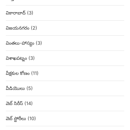
వికారాబాద్
(3)
విజయనగరం
(2)
వింతలు-హాస్యం
(3)
విశాఖపట్నం
(3)
వీక్షకుల కోణం
(11)
వీడియొలు
(5)
వెబ్‌ సిరీస్
(14)
వెబ్ స్టోరీలు
(10)