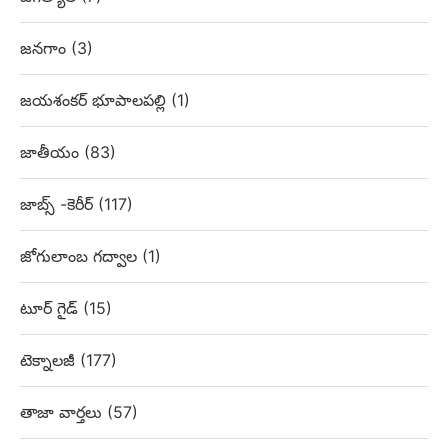
జనగాం
(3)
జయశంకర్ భూపాలపల్లి
(1)
జాతీయం
(83)
జాబ్స్ -కెరీర్
(117)
జోగులాంబ గద్వాల
(1)
టూర్ గైడ్
(15)
టెక్నాలజీ
(177)
తాజా వార్తలు
(57)