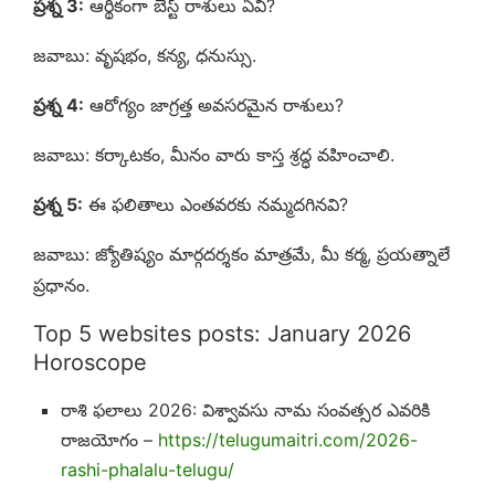
ప్రశ్న 3:
ఆర్థికంగా బెస్ట్ రాశులు ఏవి?
జవాబు: వృషభం, కన్య, ధనుస్సు.
ప్రశ్న 4:
ఆరోగ్యం జాగ్రత్త అవసరమైన రాశులు?
జవాబు: కర్కాటకం, మీనం వారు కాస్త శ్రద్ధ వహించాలి.
ప్రశ్న 5:
ఈ ఫలితాలు ఎంతవరకు నమ్మదగినవి?
జవాబు: జ్యోతిష్యం మార్గదర్శకం మాత్రమే, మీ కర్మ, ప్రయత్నాలే
ప్రధానం.
Top 5 websites posts: January 2026
Horoscope
రాశి ఫలాలు 2026: విశ్వావసు నామ సంవత్సర ఎవరికి
రాజయోగం –
https://telugumaitri.com/2026-
rashi-phalalu-telugu/