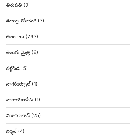
తిరుపతి
(9)
తూర్పు గోదావరి
(3)
తెలంగాణ
(263)
తెలుగు మైత్రి
(6)
నల్గొండ
(5)
నాగర్‌కర్నూల్
(1)
నారాయణపేట
(1)
నిజామాబాద్
(25)
నిర్మల్
(4)