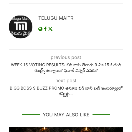
TELUGU MAITRI
previous post
WEEK 15 VOTING RESULTS: బిగ్ బాస్ తెలుగు 9 వీక్ 15 ఓటింగ్
రిజల్ట్స్ ఉన్నాయి? ఫినాలే విన్నర్ ఎవరు?
next post
BIGG BOSS 9 BUZZ PROMO తనూజ బిగ్ బాస్ బజ్ ఇంటర్వ్యూలో
కన్నీళ్లు…
YOU MAY ALSO LIKE