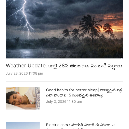
Weather Update: జులై 28న తెలంగాణ ను భారీ వర్షాలు
July 28, 2026 11:08 pm
Good habits for better sleep| నాణ్యమైన నిద్ర
ఎలా పొందాలి: 5 సులభమైన అలవాట్లు
July 3, 2026 11:30 am
Electric cars : మారుతీ సుజుకీ ఈ విటారా vs