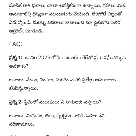
మాసిక రాశి ఫలాలు చాలా ఆసక్తికరంగా ఉన్నాయి. గ్రహాలు మీకు
అనుకూలిస్తే ధైర్యంగా ముందడుగు వేయండి, లేకపోతే సబ్రంతో
ఎదుర్కోండి. మరిన్ని వివరాలు కావాలంటే మా సైట్‌లోని ఇతర
ఆర్టికల్స్ చూడండి.
FAQ:
ప్రశ్న 1:
జనవరి 2026లో ఏ రాశులకు కెరీర్‌లో ప్రమోషన్ ఎక్కువ
అవకాశం?
జవాబు: మేషం, సింహం, మకరం వారికి ప్రత్యేక అవకాశాలు
కనిపిస్తున్నాయి.
ప్రశ్న 2:
ప్రేమలో మలుపులు ఏ రాశులకు వస్తాయి?
జవాబు: మిథునం, తుల, వృశ్చికం వారికి ఊహించని
పరిణామాలు.