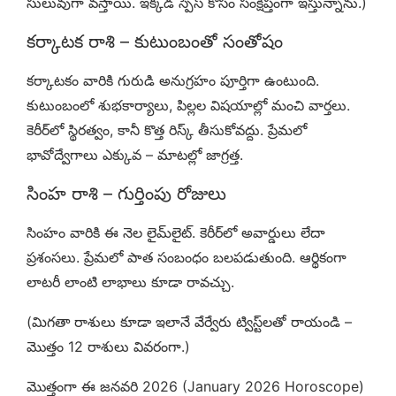
సులువుగా వస్తాయి. ఇక్కడ స్పేస్ కోసం సంక్షిప్తంగా ఇస్తున్నాను.)
కర్కాటక రాశి – కుటుంబంతో సంతోషం
కర్కాటకం వారికి గురుడి అనుగ్రహం పూర్తిగా ఉంటుంది.
కుటుంబంలో శుభకార్యాలు, పిల్లల విషయాల్లో మంచి వార్తలు.
కెరీర్‌లో స్థిరత్వం, కానీ కొత్త రిస్క్ తీసుకోవద్దు. ప్రేమలో
భావోద్వేగాలు ఎక్కువ – మాటల్లో జాగ్రత్త.
సింహ రాశి – గుర్తింపు రోజులు
సింహం వారికి ఈ నెల లైమ్‌లైట్. కెరీర్‌లో అవార్డులు లేదా
ప్రశంసలు. ప్రేమలో పాత సంబంధం బలపడుతుంది. ఆర్థికంగా
లాటరీ లాంటి లాభాలు కూడా రావచ్చు.
(మిగతా రాశులు కూడా ఇలానే వేర్వేరు ట్విస్ట్‌లతో రాయండి –
మొత్తం 12 రాశులు వివరంగా.)
మొత్తంగా ఈ జనవరి 2026 (January 2026 Horoscope)