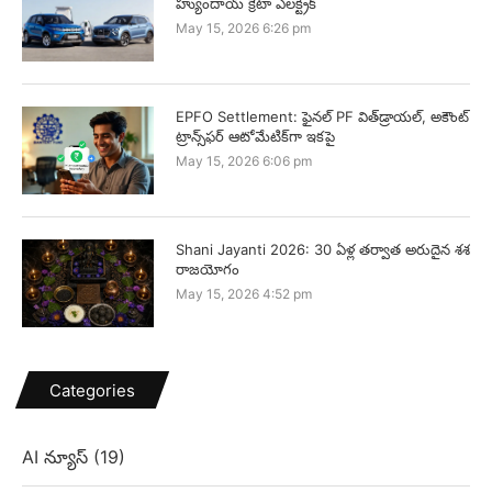
హ్యుందాయ్ క్రెటా ఎలక్ట్రిక్
May 15, 2026 6:26 pm
EPFO Settlement: ఫైనల్ PF విత్‌డ్రాయల్, అకౌంట్
ట్రాన్స్‌ఫర్ ఆటోమేటిక్‌గా ఇకపై
May 15, 2026 6:06 pm
Shani Jayanti 2026: 30 ఏళ్ల తర్వాత అరుదైన శశ
రాజయోగం
May 15, 2026 4:52 pm
Categories
AI న్యూస్
(19)