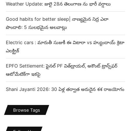
Weather Update: జులై 28న తెలంగాణ ను భారీ వర్షాలు
Good habits for better sleep| నాణ్యమైన నిద్ర ఎలా
పొందాలి: 5 సులభమైన అలవాట్లు
Electric cars : మారుతీ సుజుకీ ఈ విటారా vs హ్యుందాయ్ క్రెటా
ఎలక్ట్రిక్
EPFO Settlement: ఫైనల్ PF విత్‌డ్రాయల్, అకౌంట్ ట్రాన్స్‌ఫర్
ఆటోమేటిక్‌గా ఇకపై
Shani Jayanti 2026: 30 ఏళ్ల తర్వాత అరుదైన శశ రాజయోగం
Browse Tags