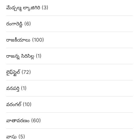
మేడ్చల్మ ల్కాజిగిరి
(3)
రంగారెడ్డి
(6)
రాజకీయాలు
(100)
రాజన్న సిరిసిల్ల
(1)
లైఫ్‌స్టైల్
(72)
వనపర్తి
(1)
వరంగల్
(10)
వాతావరణం
(60)
వాస్తు
(5)