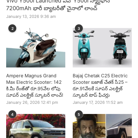
Vivo Y500i Launched వివో Y500i స్మార్ట్‌ఫోన్
7200mAh భారీ బ్యాటరీతో చైనాలో లాంచ్
January 13, 2026 9:36 am
2
3
Ampere Magnus Grand
Bajaj Chetak C25 Electric
Max Electric Scooter: 142
Scooter బజాజ్ చేతక్ సీ25 –
కి.మీ రేంజ్‌తో రూ.95వేల లోపు
రూ.91వేలకే సూపర్ ఎలక్ట్రిక్
సూపర్ ఎలక్ట్రిక్ స్కూటర్ లాంచ్!
స్కూటర్ టాప్ ఫీచర్లు
January 26, 2026 12:41 pm
January 17, 2026 11:52 am
4
5