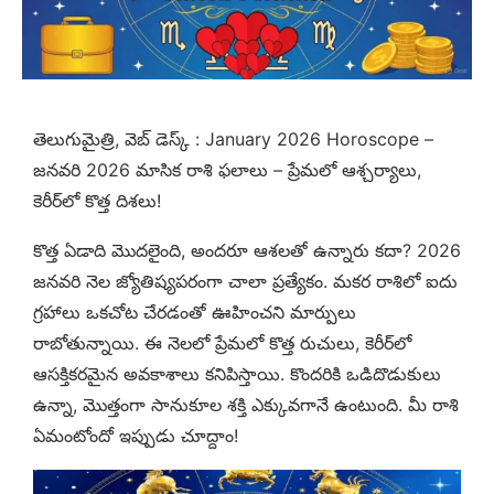
తెలుగుమైత్రి, వెబ్ డెస్క్ : January 2026 Horoscope –
జనవరి 2026 మాసిక రాశి ఫలాలు – ప్రేమలో ఆశ్చర్యాలు,
కెరీర్‌లో కొత్త దిశలు!
కొత్త ఏడాది మొదలైంది, అందరూ ఆశలతో ఉన్నారు కదా? 2026
జనవరి నెల జ్యోతిష్యపరంగా చాలా ప్రత్యేకం. మకర రాశిలో ఐదు
గ్రహాలు ఒకచోట చేరడంతో ఊహించని మార్పులు
రాబోతున్నాయి. ఈ నెలలో ప్రేమలో కొత్త రుచులు, కెరీర్‌లో
ఆసక్తికరమైన అవకాశాలు కనిపిస్తాయి. కొందరికి ఒడిదొడుకులు
ఉన్నా, మొత్తంగా సానుకూల శక్తి ఎక్కువగానే ఉంటుంది. మీ రాశి
ఏమంటోందో ఇప్పుడు చూద్దాం!