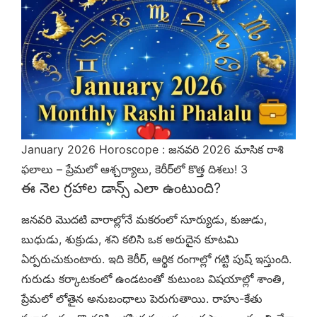
January 2026 Horoscope : జనవరి 2026 మాసిక రాశి
ఫలాలు – ప్రేమలో ఆశ్చర్యాలు, కెరీర్‌లో కొత్త దిశలు! 3
ఈ నెల గ్రహాల డాన్స్ ఎలా ఉంటుంది?
జనవరి మొదటి వారాల్లోనే మకరంలో సూర్యుడు, కుజుడు,
బుధుడు, శుక్రుడు, శని కలిసి ఒక అరుదైన కూటమి
ఏర్పరుచుకుంటారు. ఇది కెరీర్, ఆర్థిక రంగాల్లో గట్టి పుష్ ఇస్తుంది.
గురుడు కర్కాటకంలో ఉండటంతో కుటుంబ విషయాల్లో శాంతి,
ప్రేమలో లోతైన అనుబంధాలు పెరుగుతాయి. రాహు-కేతు