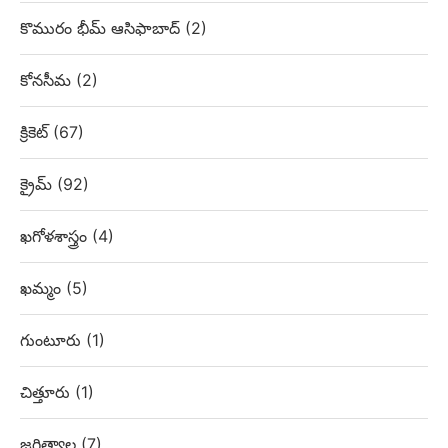
కొమురం భీమ్ ఆసిఫాబాద్
(2)
కోనసీమ
(2)
క్రికెట్
(67)
క్రైమ్
(92)
ఖగోళశాస్త్రం
(4)
ఖమ్మం
(5)
గుంటూరు
(1)
చిత్తూరు
(1)
జగిత్యాల
(7)