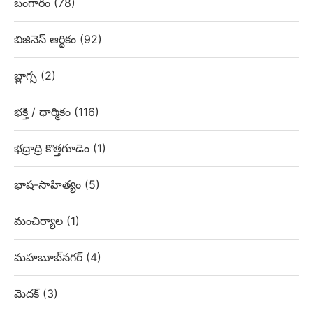
బంగారం
(78)
బిజినెస్ ఆర్థికం
(92)
బ్లాగ్స
(2)
భక్తి / ధార్మికం
(116)
భద్రాద్రి కొత్తగూడెం
(1)
భాష-సాహిత్యం
(5)
మంచిర్యాల
(1)
మహబూబ్‌నగర్
(4)
మెదక్
(3)