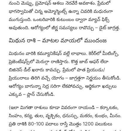
నుంచి మెప్పు, ప్రమోషన్ ఆశలు నెరవేరే అవకాశం. ప్రేమలో
భాగస్వామితో చిన్న అమ్మోగ్మెంట్స్ ఉన్నా చివరికి మధురంగా
ముగుస్తుంది. ఒంటరివారికి కుటుంబం ద్వారా మ్యాచ్ ఫిక్స్
అవుతుంది. ఆరోగ్యంలో జీర్ణ సమస్యలు రావొచ్చు – డైట్ జాగ్రత్త.
మిథున రాశి – మాటల మాయలో ముందంజ
మిథునం వారికి కమ్యూనికేషన్ వల్లే లాభాలు. కెరీర్‌లో మీటింగ్స్,
ప్రెజెంటేషన్స్‌లో మెరుగ్గా రాణిస్తారు. కొత్త జాబ్ ఆఫర్ లేదా
బిజినెస్ డీల్ ఖరారు కావచ్చు. ప్రేమలో పాత ప్రియుడు/
ప్రియురాలు తిరిగి వచ్చే యోగం – జాగ్రత్తగా నిర్ణయం తీసుకోండి.
ఆరోగ్యం బాగున్నా నిద్ర సరిగా లేకపోవచ్చు. ఆర్థికంగా ఖర్చులు
ఎక్కువ – ప్లాన్ చేసుకోండి.
(ఇలా మిగతా రాశులు కూడా వివరంగా రాయండి – కర్కాటకం,
సింహం, కన్య, తుల, వృశ్చికం, ధనుస్సు, మకరం, కుంభం, మీనం.
ప్రతి రాశికి 80-100 పదాలు రాస్తే మొత్తం 1200 పలుకులు