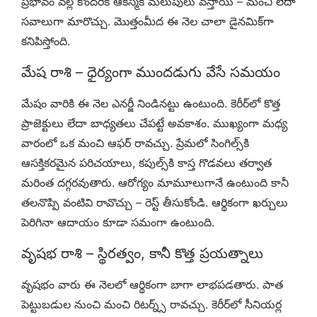
ప్రభావం వల్ల కొందరికి ఆకస్మిక మలుపులు వస్తాయి – మంచి లేదా
సవాలుగా మారొచ్చు. మొత్తంమీద ఈ నెల చాలా డైనమిక్‌గా
కనిపిస్తోంది.
మేష రాశి – ధైర్యంగా ముందడుగు వేసే సమయం
మేషం వారికి ఈ నెల ఎనర్జీ నిండినట్టు ఉంటుంది. కెరీర్‌లో కొత్త
ప్రాజెక్టులు లేదా బాధ్యతలు చేపట్టే అవకాశం. ముఖ్యంగా మధ్య
వారంలో ఒక మంచి ఆఫర్ రావచ్చు. ప్రేమలో సింగిల్స్‌కి
ఆసక్తికరమైన పరిచయాలు, కపుల్స్‌కి కాస్త గొడవలు తర్వాత
మరింత దగ్గరవుతారు. ఆరోగ్యం మామూలుగానే ఉంటుంది కానీ
తలనొప్పి వంటివి రావొచ్చు – రెస్ట్ తీసుకోండి. ఆర్థికంగా ఖర్చులు
పెరిగినా ఆదాయం కూడా సమంగా ఉంటుంది.
వృషభ రాశి – స్థిరత్వం, కానీ కొత్త ప్రయత్నాలు
వృషభం వారు ఈ నెలలో ఆర్థికంగా బాగా లాభపడతారు. పాత
పెట్టుబడుల నుంచి మంచి రిటర్న్స్ రావచ్చు. కెరీర్‌లో సీనియర్ల