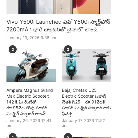
Vivo Y500i Launched వివో Y500i స్మార్ట్‌ఫోన్
7200mAh భారీ బ్యాటరీతో చైనాలో లాంచ్
January 13, 2026 9:36 am
2
3
Ampere Magnus Grand
Bajaj Chetak C25
Max Electric Scooter:
Electric Scooter బజాజ్
142 కి.మీ రేంజ్‌తో
చేతక్ సీ25 – రూ.91వేలకే
రూ.95వేల లోపు సూపర్
సూపర్ ఎలక్ట్రిక్ స్కూటర్ టాప్
ఎలక్ట్రిక్ స్కూటర్ లాంచ్!
ఫీచర్లు
January 26, 2026 12:41
January 17, 2026 11:52
pm
am
4
5