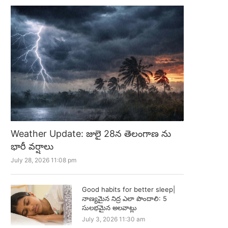
Weather Update: జులై 28న తెలంగాణ ను
భారీ వర్షాలు
July 28, 2026 11:08 pm
Good habits for better sleep|
నాణ్యమైన నిద్ర ఎలా పొందాలి: 5
సులభమైన అలవాట్లు
July 3, 2026 11:30 am