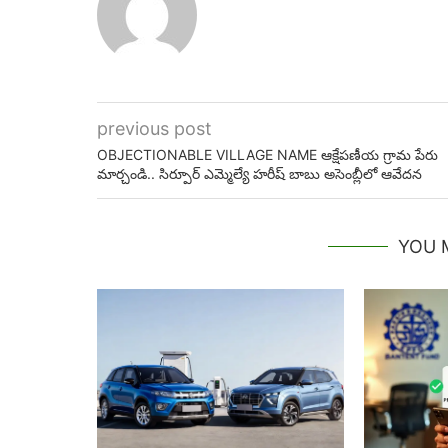
previous post
OBJECTIONABLE VILLAGE NAME ఆక్షేపణీయ గ్రామ పేరు
మార్చండి.. సిర్పూర్ ఎమ్మెల్యే హరీష్ బాబు అసెంబ్లీలో ఆవేదన
YOU 