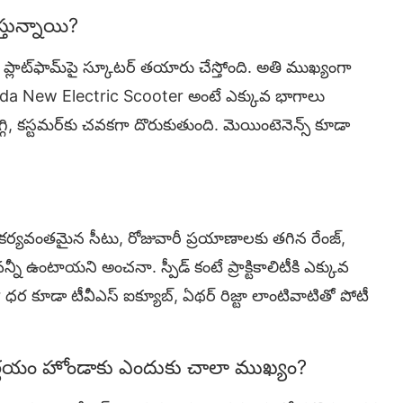
స్తున్నాయి?
ప్లాట్‌ఫామ్‌పై స్కూటర్ తయారు చేస్తోంది. అతి ముఖ్యంగా
 Honda New Electric Scooter అంటే ఎక్కువ భాగాలు
ి, కస్టమర్‌కు చవకగా దొరుకుతుంది. మెయింటెనెన్స్ కూడా
, సౌకర్యవంతమైన సీటు, రోజువారీ ప్రయాణాలకు తగిన రేంజ్,
న్నీ ఉంటాయని అంచనా. స్పీడ్ కంటే ప్రాక్టికాలిటీకి ఎక్కువ
ర కూడా టీవీఎస్ ఐక్యూబ్, ఏథర్ రిజ్టా లాంటివాటితో పోటీ
్ణయం హోండాకు ఎందుకు చాలా ముఖ్యం?