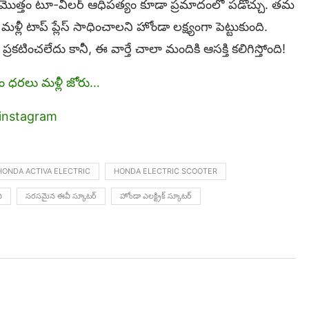
తే మొత్తం టూ-వీలర్ ఆధిపత్యం కూడా ప్రమాదంలో పడొచ్చు. తమ
ళ్లీ టాప్ ప్లేస్ సాధించాలని హోండా లక్ష్యంగా పెట్టుకుంది.
రకటించలేదు కానీ, ఈ వార్తే చాలా మందికి ఆసక్తి కలిగిస్తోంది!
ం ధరలు మళ్లీ జోరు…
instagram
HONDA ACTIVA ELECTRIC
HONDA ELECTRIC SCOOTER
ీ
సరసమైన ఈవీ స్కూటర్
హోండా ఎలక్ట్రిక్ స్కూటర్