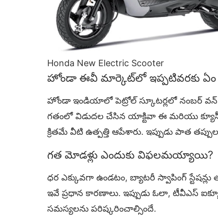
Honda New Electric Scooter
హోండా ఈవీ మార్కెట్‌లో ఇప్పటివరకు ఏం 
హోండా ఇండియాలో పెట్రోల్ స్కూటర్లలో నంబర్ వన్. క
గతంలో విడుదల చేసిన యాక్టివా ఈ మరియు క్యూసీ1
క్రితమే వీటి ఉత్పత్తి ఆపేశారు. ఇప్పుడు పాత తప్పుల న
గత మోడళ్లు ఎందుకు విఫలమయ్యాయి?
ధర ఎక్కువగా ఉండటం, బ్యాటరీ స్వాపింగ్ స్టేషన్లు
ఇవే ప్రధాన కారణాలు. ఇప్పుడు ఓలా, టీవీఎస్ ఐక్య
సమస్యలను పరిష్కరించాల్సిందే.