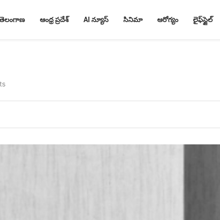
తెలంగాణ
ఆంధ్ర ప్రదేశ్
AI న్యూస్
సినిమా
ఆరోగ్యం
లైఫ్‌స్టైల్
ts