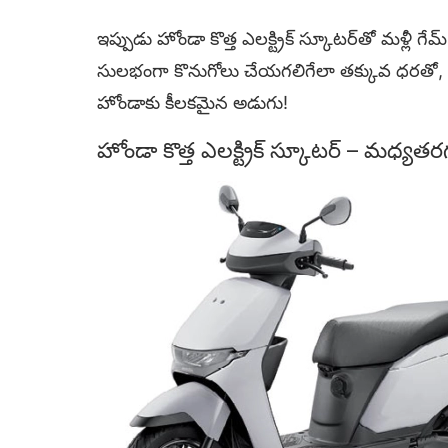
ఇప్పుడు హోండా కొత్త ఎలక్ట్రిక్ స్కూటర్‌తో మళ్లీ
సులభంగా కొనుగోలు చేయగలిగేలా తక్కువ ధరతో, ఎక
హోండాకు కీలకమైన అడుగు!
హోండా కొత్త ఎలక్ట్రిక్ స్కూటర్ – మధ్యతరగత