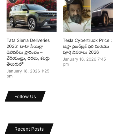
Tata Sierra Deliveries
Tesla Cybertruck Price :
2026: టాటా సియెర్రా
టెస్లా సైబర్‌ట్రక్ ధర మరియు
డెలివరీలు ప్రారంభం –
పూర్తి వివరాలు 2026
వేరియంట్లు, ధరలు, కలర్లు
January 16, 2026 7:45
తెలుగులో
pm
January 18, 2026 1:25
pm
Follow Us
Recent Posts