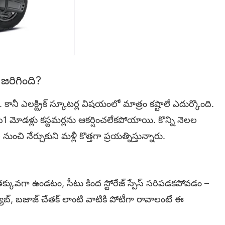
జరిగింది?
ానీ ఎలక్ట్రిక్ స్కూటర్ల విషయంలో మాత్రం కష్టాలే ఎదుర్కొంది.
 మోడళ్లు కస్టమర్లను ఆకర్షించలేకపోయాయి. కొన్ని నెలల
ుంచి నేర్చుకుని మళ్లీ కొత్తగా ప్రయత్నిస్తున్నారు.
 తక్కువగా ఉండటం, సీటు కింద స్టోరేజ్ స్పేస్ సరిపడకపోవడం –
ూబ్, బజాజ్ చేతక్ లాంటి వాటికి పోటీగా రావాలంటే ఈ