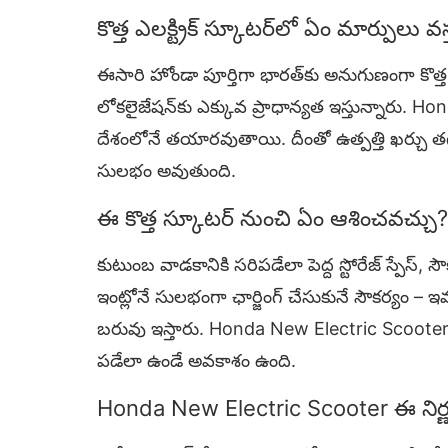
కొత్త ఎలక్ట్రిక్ స్కూటర్‌లో ఏం మార్పులు వ
ఈసారి హోండా పూర్తిగా భారత్‌కు అనుగుణంగా కొత్త 
లోకలైజేషన్‌కు ఎక్కువ ప్రాధాన్యత ఇస్తున్నారు.
దేశంలోనే తయారవుతాయి. దీంతో ఉత్పత్తి ఖర్చు తగ్గ
సులభం అవుతుంది.
ఈ కొత్త స్కూటర్ నుంచి ఏం ఆశించవచ్చు?
కుటుంబ వాడకానికి సరిపడేలా పెద్ద స్టోరేజ్ స్పేస్
ఇంట్లోనే సులభంగా ఛార్జింగ్ చేసుకునే సౌకర్యం – ఇవ
బరువు ఇస్తారు. Honda New Electric Scooter ధ
పడేలా ఉండే అవకాశం ఉంది.
Honda New Electric Scooter ఈ నిర