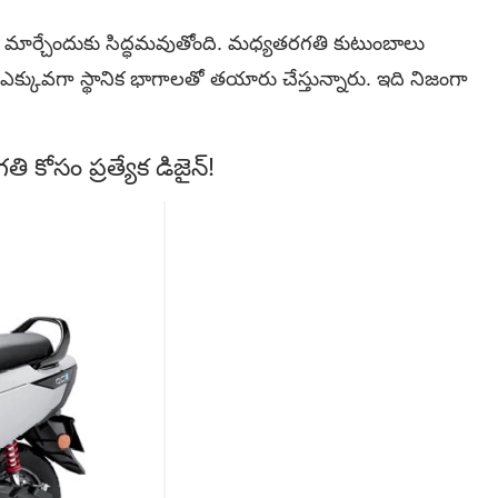
 గేమ్ మార్చేందుకు సిద్ధమవుతోంది. మధ్యతరగతి కుటుంబాలు
్కువగా స్థానిక భాగాలతో తయారు చేస్తున్నారు. ఇది నిజంగా
ి కోసం ప్రత్యేక డిజైన్!