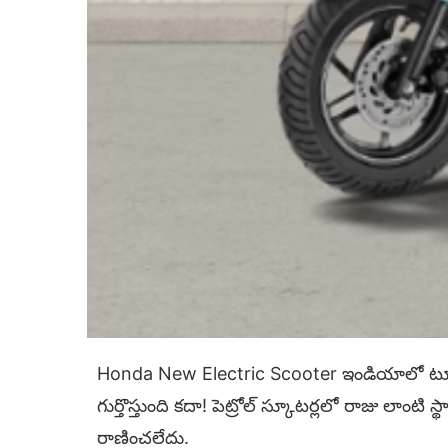
Honda New Electric Scooter ఇండియాలో టూ-వీల
గుర్తొస్తుంది కదా! పెట్రోల్ స్కూటర్లలో రాజు లాంటి
రాణించలేదు.