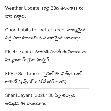
Weather Update: జులై 28న తెలంగాణ ను
భారీ వర్షాలు
Good habits for better sleep| నాణ్యమైన
నిద్ర ఎలా పొందాలి: 5 సులభమైన అలవాట్లు
Electric cars : మారుతీ సుజుకీ ఈ విటారా vs
హ్యుందాయ్ క్రెటా ఎలక్ట్రిక్
EPFO Settlement: ఫైనల్ PF విత్‌డ్రాయల్,
అకౌంట్ ట్రాన్స్‌ఫర్ ఆటోమేటిక్‌గా ఇకపై
Shani Jayanti 2026: 30 ఏళ్ల తర్వాత
అరుదైన శశ రాజయోగం