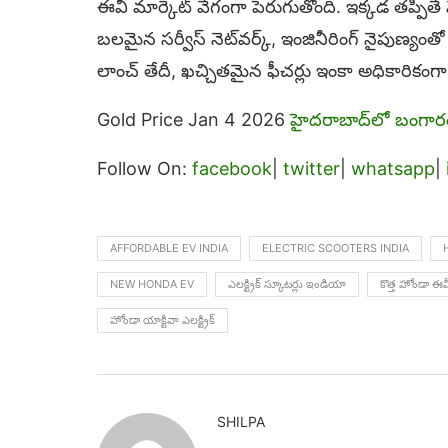
ఈవీ మార్కెట్ వేగంగా పెరుగుతోంది. ఇక్కడ తప్పి
బలమైన సర్వీస్ నెట్‌వర్క్, ఇంజినీరింగ్ నైపుణ్యంతో మ
లాంచ్ తేదీ, ఖచ్చితమైన ఫీచర్లు ఇంకా అధికారికంగా ప్
Gold Price Jan 4 2026
హైదరాబాద్‌లో బంగార
Follow On:
facebook
|
twitter
|
whatsapp
|
AFFORDABLE EV INDIA
ELECTRIC SCOOTERS INDIA
NEW HONDA EV
ఎలక్ట్రిక్ స్కూటర్లు ఇండియా
కొత్త హోండా ఈవ
హోండా యాక్టివా ఎలక్ట్రిక్
SHILPA