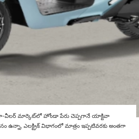
ర్ మార్కెట్‌లో హోండా పేరు చెప్పగానే యాక్టివా
 స్థానం ఉన్నా, ఎలక్ట్రిక్ విభాగంలో మాత్రం ఇప్పటివరకు అంతగా