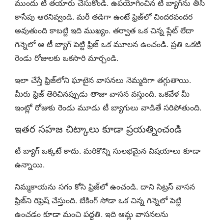
ముందు టీ తయారు చేసుకోండి. ఉపయోగించిన టీ బ్యాగ్‌ను తీసి
కాసేపు ఆరనివ్వండి. మరీ తడిగా ఉంటే ఫ్రిజ్‌లో చిందరవందర
అవుతుంది కాబట్టి ఇది ముఖ్యం. తర్వాత ఒక చిన్న ప్లేట్ లేదా
గిన్నెలో ఆ టీ బ్యాగ్ పెట్టి ఫ్రిజ్ ఒక మూలన ఉంచండి. ప్రతి ఒకటి
రెండు రోజులకు ఒకసారి మార్చండి.
ఇలా చేస్తే ఫ్రిజ్‌లోని ఘాటైన వాసనలు నెమ్మదిగా తగ్గుతాయి.
మీరు ఫ్రిజ్ తెరిచినప్పుడు తాజా వాసన వస్తుంది. ఒకవేళ మీ
ఇంట్లో రోజుకు రెండు మూడు టీ బ్యాగులు వాడితే సరిపోతుంది.
ఇతర సహజ చిట్కాలు కూడా ప్రయత్నించండి
టీ బ్యాగ్ ఒక్కటే కాదు. మరికొన్ని సులభమైన విషయాలు కూడా
ఉన్నాయి.
నిమ్మకాయను సగం కోసి ఫ్రిజ్‌లో ఉంచండి. దాని సిట్రస్ వాసన
ఫ్రిజ్‌ని రిఫ్రెష్ చేస్తుంది. బేకింగ్ సోడా ఒక చిన్న గిన్నెలో పెట్టి
ఉంచడం కూడా మంచి పద్ధతి. ఇది ఆమ్ల వాసనలను