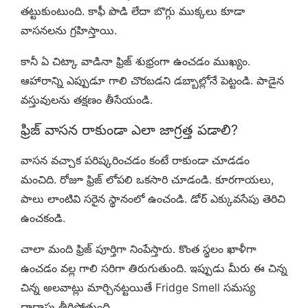
తట్టుకుంటుంది. కాఫీ పొడి లేదా బొగ్గు ముక్కలు కూడా
వాసనలను గ్రహిస్తాయి.
కానీ ఏ చిట్కా వాడినా ఫ్రిజ్ శుభ్రంగా ఉంచడం ముఖ్యం.
ఆహారాన్ని ఎప్పుడూ గాలి చొరబడని డబ్బాల్లోనే పెట్టండి. పాడైన
వస్తువులను తక్షణం తీసేయండి.
ఫ్రిజ్ వాసన రాకుండా ఎలా జాగ్రత్త పడాలి?
వాసన వచ్చాక పరిష్కరించడం కంటే రాకుండా చూడడం
మంచిది. రోజూ ఫ్రిజ్ లోపలి ఒకసారి చూడండి. కూరగాయలు,
పాలు లాంటివి సరైన స్థానంలో ఉంచండి. డోర్ ఎక్కువసేపు తెరిచి
ఉంచకండి.
చాలా మంది ఫ్రిజ్ పూర్తిగా నింపేస్తారు. కొంత స్థలం ఖాళీగా
ఉంచడం వల్ల గాలి సరిగా తిరుగుతుంది. ఇప్పుడు మీరు ఈ చిన్న
చిన్న అలవాట్లు మార్చినట్టయితే Fridge Smell సమస్య
దాదాపు తీరిపోతుంది.