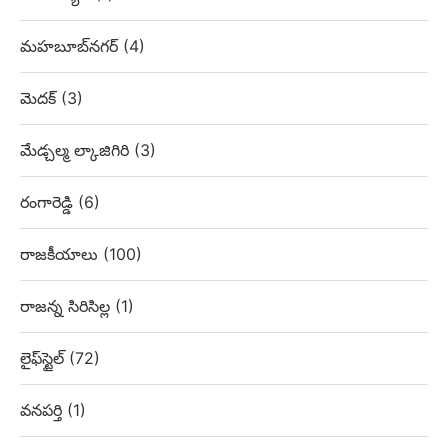
మహబూబ్‌నగర్
(4)
మెదక్
(3)
మేడ్చల్మ ల్కాజిగిరి
(3)
రంగారెడ్డి
(6)
రాజకీయాలు
(100)
రాజన్న సిరిసిల్ల
(1)
లైఫ్‌స్టైల్
(72)
వనపర్తి
(1)