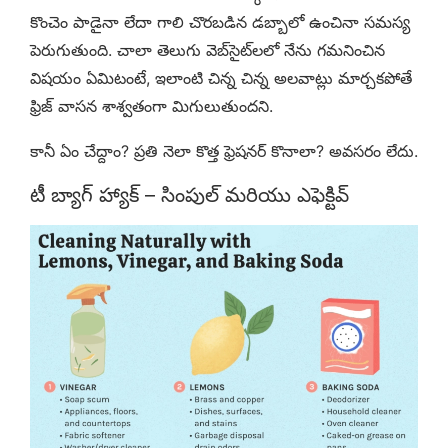
కొంచెం పాడైనా లేదా గాలి చొరబడిన డబ్బాలో ఉంచినా సమస్య
పెరుగుతుంది. చాలా తెలుగు వెబ్‌సైట్‌లలో నేను గమనించిన
విషయం ఏమిటంటే, ఇలాంటి చిన్న చిన్న అలవాట్లు మార్చకపోతే
ఫ్రిజ్ వాసన శాశ్వతంగా మిగులుతుందని.
కానీ ఏం చేద్దాం? ప్రతి నెలా కొత్త ఫ్రెషనర్ కొనాలా? అవసరం లేదు.
టీ బ్యాగ్ హ్యాక్ – సింపుల్ మరియు ఎఫెక్టివ్