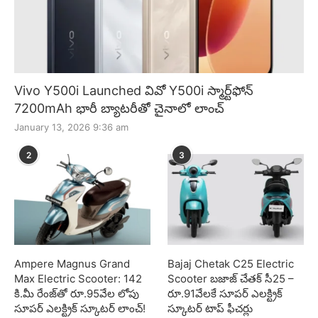
Vivo Y500i Launched వివో Y500i స్మార్ట్‌ఫోన్
7200mAh భారీ బ్యాటరీతో చైనాలో లాంచ్
January 13, 2026 9:36 am
2
3
Ampere Magnus Grand
Bajaj Chetak C25 Electric
Max Electric Scooter: 142
Scooter బజాజ్ చేతక్ సీ25 –
కి.మీ రేంజ్‌తో రూ.95వేల లోపు
రూ.91వేలకే సూపర్ ఎలక్ట్రిక్
సూపర్ ఎలక్ట్రిక్ స్కూటర్ లాంచ్!
స్కూటర్ టాప్ ఫీచర్లు