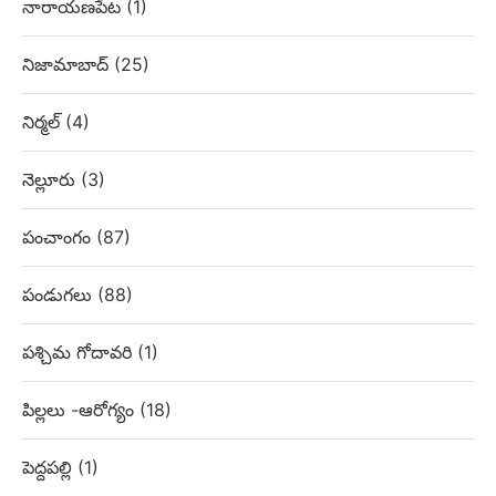
నారాయణపేట
(1)
నిజామాబాద్
(25)
నిర్మల్
(4)
నెల్లూరు
(3)
పంచాంగం
(87)
పండుగలు
(88)
పశ్చిమ గోదావరి
(1)
పిల్లలు -ఆరోగ్యం
(18)
పెద్దపల్లి
(1)