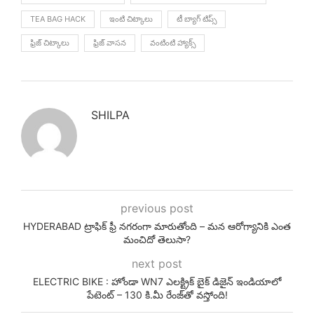
TEA BAG HACK
ఇంటి చిట్కాలు
టీ బ్యాగ్ టిప్స్
ఫ్రిజ్ చిట్కాలు
ఫ్రిజ్ వాసన
వంటింటి హ్యాక్స్
SHILPA
previous post
HYDERABAD ట్రాఫిక్ ఫ్రీ నగరంగా మారుతోంది – మన ఆరోగ్యానికి ఎంత
మంచిదో తెలుసా?
next post
ELECTRIC BIKE : హోండా WN7 ఎలక్ట్రిక్ బైక్ డిజైన్ ఇండియాలో
పేటెంట్ – 130 కి.మీ రేంజ్‌తో వస్తోంది!