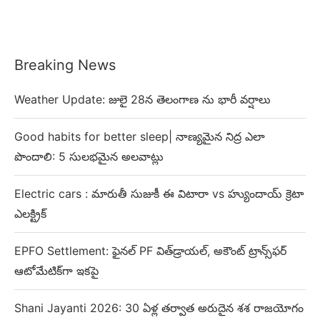
Breaking News
Weather Update: జులై 28న తెలంగాణ ను భారీ వర్షాలు
Good habits for better sleep| నాణ్యమైన నిద్ర ఎలా
పొందాలి: 5 సులభమైన అలవాట్లు
Electric cars : మారుతీ సుజుకీ ఈ విటారా vs హ్యుందాయ్ క్రెటా
ఎలక్ట్రిక్
EPFO Settlement: ఫైనల్ PF విత్‌డ్రాయల్, అకౌంట్ ట్రాన్స్‌ఫర్
ఆటోమేటిక్‌గా ఇకపై
Shani Jayanti 2026: 30 ఏళ్ల తర్వాత అరుదైన శశ రాజయోగం