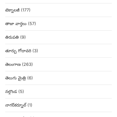
టెక్నాలజీ
(177)
తాజా వార్తలు
(57)
తిరుపతి
(9)
తూర్పు గోదావరి
(3)
తెలంగాణ
(263)
తెలుగు మైత్రి
(6)
నల్గొండ
(5)
నాగర్‌కర్నూల్
(1)