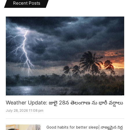
Recent Posts
Weather Update: జులై 28న తెలంగాణ ను భారీ వర్షాలు
July 28, 2026 11:08 pm
Good habits for better sleep| నాణ్యమైన నిద్ర