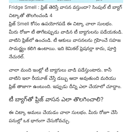
Fridge Smell : ఫ్రిజ్ తెరిస్తే వాసన వస్తుందా? సింపుల్ టీ బ్యాగ్
చిట్కాతో తొలగించండి 4
ఫ్రిజ్ Smell కోసం ఉపయోగపడే ఈ చిట్కా చాలా సులభం.
మీరు రోజూ టీ తాగేటప్పుడు వాడిన టీ బ్యాగులను పడేయకండి.
వాటిని ఫ్రిజ్‌లో ఉంచండి. టీ ఆకులు వాసనలను గ్రహించే సహజ
సామర్థ్యం కలిగి ఉంటాయి. ఇది కెమికల్ ఫ్రెషనర్లా కాదు, పూర్తి
నేచురల్.
చాలా మంది ఇంట్లో టీ బ్యాగులు వాడి పడేస్తుంటారు. కానీ
వాటిని ఇలా రీయూజ్ చేస్తే డబ్బు ఆదా అవుతుంది మరియు
ఫ్రిజ్ తాజాగా ఉంటుంది. ఇప్పుడు దీన్ని ఎలా చేయాలో చూద్దాం.
టీ బ్యాగ్‌తో ఫ్రిజ్ వాసన ఎలా తొలగించాలి?
ఈ చిట్కా అమలు చేయడం చాలా సులభం. మీరు రోజూ చేసే
పనుల్లో ఒక భాగంగా చేసుకోవచ్చు.