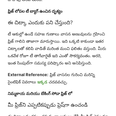
ఫ్రిజ్ లోపల టీ బ్యాగ్ ఉంచిన దృశ్యం
ఈ చిట్కా ఎందుకు పని చేస్తుంది?
టీ ఆకుల్లో ఉండే సహజ గుణాలు వాసన అణువులను గ్రహించి
ఫ్రిజ్ గాలిని తాజాగా మారుస్తాయి. ఇది ఒక్కటి కాకుండా ఇతర
చిట్కాలతో కలిపి వాడితే మరింత మంచి ఫలితం వస్తుంది. మీరు
ఒకవేళ రోజూ టీ తాగేవారైతే ఇది ఎంతో సౌకర్యవంతం. అరరె,
ఇంత సింపుల్‌గా సమస్య పరిష్కారం అని అనిపిస్తుంది.
External Reference:
ఫ్రిజ్ వాసనల గురించి మరిన్ని
సైంటిఫిక్ వివరాలు
ఇక్కడ
చదవవచ్చు.
నిమ్మకాయ మరియు బేకింగ్ సోడా ఫ్రిజ్ లో
మీ ఫ్రిజ్‌ని ఎప్పటికప్పుడు ఫ్రెష్‌గా ఉంచండి