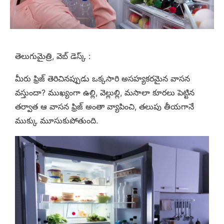
తెలుగుమైత్రి, వెబ్ డెస్క్ :
మీరు ఫ్రిజ్ తెరిచినప్పుడు ఒక్కసారి అసహ్యకరమైన వాసన
వస్తుందా? ముఖ్యంగా ఉల్లి, వెల్లుల్లి, మసాలా కూరలు పెట్టిన
తర్వాత ఆ వాసన ఫ్రిజ్ అంతా వ్యాపించి, తలుపు తీయగానే
ముక్కు మూసుకుపోతుంది.