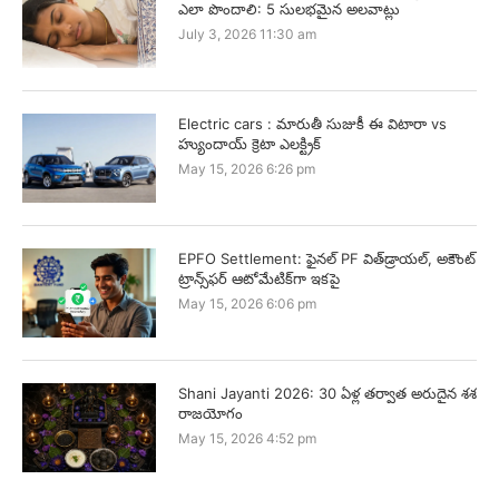
ఎలా పొందాలి: 5 సులభమైన అలవాట్లు
July 3, 2026 11:30 am
Electric cars : మారుతీ సుజుకీ ఈ విటారా vs
హ్యుందాయ్ క్రెటా ఎలక్ట్రిక్
May 15, 2026 6:26 pm
EPFO Settlement: ఫైనల్ PF విత్‌డ్రాయల్, అకౌంట్
ట్రాన్స్‌ఫర్ ఆటోమేటిక్‌గా ఇకపై
May 15, 2026 6:06 pm
Shani Jayanti 2026: 30 ఏళ్ల తర్వాత అరుదైన శశ
రాజయోగం
May 15, 2026 4:52 pm