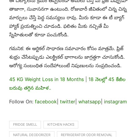
ఈ చిట్కాలను క్రమం తప్పకుండా అమలు చేస్తే మీ ఫ్రిజ్ ఎప్పుడూ
తాజాగా, సువాసనగా ఉంటుంది. రోజువారీ జీవితంలో చిన్న చిన్న
మార్పులు చేస్తే పెద్ద సమస్యలు రావు. మీరు కూడా ఈ టీ బ్యాగ్
హ్యాక్ ప్రయత్నించి చూడండి. ఫలితం మీకు నచ్చితే మీ
స్నేహితులతో కూడా పంచుకోండి.
గమనిక: ఈ ఆర్టికల్ సాధారణ సమాచారం కోసం మాత్రమే. ఫ్రిజ్
శుభ్రం చేసేటప్పుడు ఎలక్ట్రికల్ భాగాలను జాగ్రత్తగా చూసుకోండి.
ఆరోగ్య సంబంధిత సందేహాలుంటే నిపుణులను సంప్రదించండి.
45 KG Weight Loss in 18 Months | 18 నెలల్లో 45 కేజీల
బరువు తగ్గిన మహిళ..
Follow On:
facebook
|
twitter
|
whatsapp
|
instagram
FRIDGE SMELL
KITCHEN HACKS
NATURAL DEODORIZER
REFRIGERATOR ODOR REMOVAL