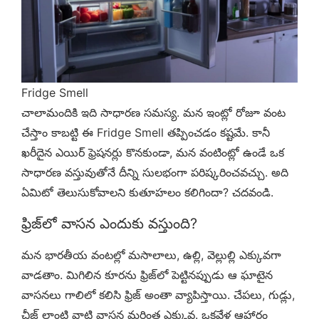
Fridge Smell
చాలామందికి ఇది సాధారణ సమస్య. మన ఇంట్లో రోజూ వంట
చేస్తాం కాబట్టి ఈ Fridge Smell తప్పించడం కష్టమే. కానీ
ఖరీదైన ఎయిర్ ఫ్రెషనర్లు కొనకుండా, మన వంటింట్లో ఉండే ఒక
సాధారణ వస్తువుతోనే దీన్ని సులభంగా పరిష్కరించవచ్చు. అది
ఏమిటో తెలుసుకోవాలని కుతూహలం కలిగిందా? చదవండి.
ఫ్రిజ్‌లో వాసన ఎందుకు వస్తుంది?
మన భారతీయ వంటల్లో మసాలాలు, ఉల్లి, వెల్లుల్లి ఎక్కువగా
వాడతాం. మిగిలిన కూరను ఫ్రిజ్‌లో పెట్టినప్పుడు ఆ ఘాటైన
వాసనలు గాలిలో కలిసి ఫ్రిజ్ అంతా వ్యాపిస్తాయి. చేపలు, గుడ్లు,
చీజ్ లాంటి వాటి వాసన మరింత ఎక్కువ. ఒకవేళ ఆహారం