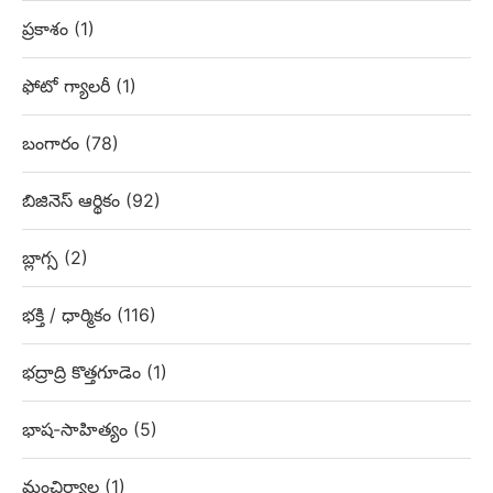
ప్రకాశం
(1)
ఫోటో గ్యాలరీ
(1)
బంగారం
(78)
బిజినెస్ ఆర్థికం
(92)
బ్లాగ్స
(2)
భక్తి / ధార్మికం
(116)
భద్రాద్రి కొత్తగూడెం
(1)
భాష-సాహిత్యం
(5)
మంచిర్యాల
(1)