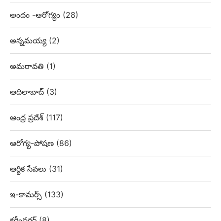
అందం -ఆరోగ్యం
(28)
అన్నమయ్య
(2)
అమరావతి
(1)
ఆదిలాబాద్
(3)
ఆంధ్ర ప్రదేశ్
(117)
ఆరోగ్య-పోషణ
(86)
ఆర్థిక సేవలు
(31)
ఇ-కామర్స్
(133)
కరీంనగర్
(8)