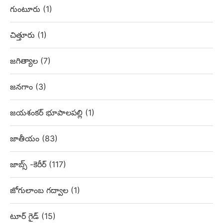
గుంటూరు
(1)
చిత్తూరు
(1)
జగిత్యాల
(7)
జనగాం
(3)
జయశంకర్ భూపాలపల్లి
(1)
జాతీయం
(83)
జాబ్స్ -కెరీర్
(117)
జోగులాంబ గద్వాల
(1)
టూర్ గైడ్
(15)