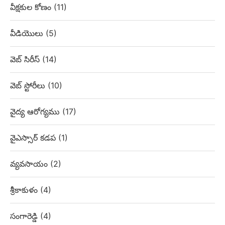
వీక్షకుల కోణం
(11)
వీడియొలు
(5)
వెబ్‌ సిరీస్
(14)
వెబ్ స్టోరీలు
(10)
వైద్య ఆరోగ్యము
(17)
వైఎస్సార్ కడప
(1)
వ్యవసాయం
(2)
శ్రీకాకుళం
(4)
సంగారెడ్డి
(4)