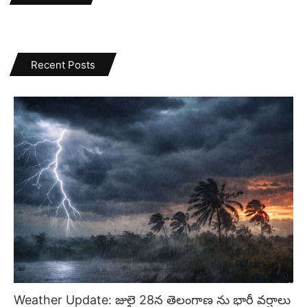
Recent Posts
Weather Update: జులై 28న తెలంగాణ ను భారీ వర్షాలు