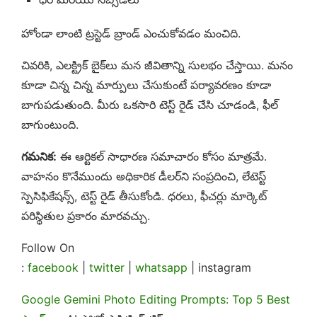
హోండా లాంటి ట్రస్టెడ్ బ్రాండ్ ఎంచుకోవడం మంచిది.
చివరికి, ఎలక్ట్రిక్ బైక్‌లు మన జీవితాన్ని సులభం చేస్తాయి. మనం
కూడా చిన్న చిన్న మార్పులు చేసుకుంటే పర్యావరణం కూడా
బాగుపడుతుంది. మీరు ఒకసారి టెస్ట్ రైడ్ చేసి చూడండి, ఫీల్
బాగుంటుంది.
గమనిక:
ఈ ఆర్టికల్ సాధారణ సమాచారం కోసం మాత్రమే.
వాహనం కొనేముందు అధికారిక డీలర్‌ని సంప్రదించి, లేటెస్ట్
స్పెసిఫికేషన్స్, టెస్ట్ రైడ్ తీసుకోండి. ధరలు, ఫీచర్లు మార్కెట్
పరిస్థితుల ప్రకారం మారవచ్చు.
Follow On
:
facebook
|
twitter
|
whatsapp
| instagram
Google Gemini Photo Editing Prompts: Top 5 Best