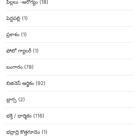
పిల్లలు -ఆరోగ్యం
(18)
పెద్దపల్లి
(1)
ప్రకాశం
(1)
ఫోటో గ్యాలరీ
(1)
బంగారం
(78)
బిజినెస్ ఆర్థికం
(92)
బ్లాగ్స
(2)
భక్తి / ధార్మికం
(116)
భద్రాద్రి కొత్తగూడెం
(1)