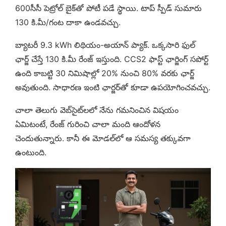
600సీసీ పెట్రోల్ బైక్‌తో పోటీ పడే స్థాయి. టాప్ స్పీడ్ సుమారు
130 కి.మీ/గంట దాకా ఉండవచ్చు.
బ్యాటరీ 9.3 kWh లిథియం-అయాన్ ప్యాక్. ఒక్కసారి ఫుల్
ఛార్జ్ చేస్తే 130 కి.మీ రేంజ్ ఇస్తుంది. CCS2 ఫాస్ట్ ఛార్జింగ్ సపోర్ట్
ఉంది కాబట్టి 30 నిమిషాల్లో 20% నుంచి 80% వరకు ఛార్జ్
అవుతుంది. సాధారణ ఇంటి ఛార్జర్‌తో కూడా ఉపయోగించవచ్చు.
చాలా తెలుగు వెబ్‌సైట్‌లలో నేను గమనించిన విషయం
ఏమిటంటే, రేంజ్ గురించి చాలా మంది ఆందోళన
చెందుతున్నారు. కానీ ఈ మోడల్‌లో ఆ సమస్య తక్కువగా
ఉంటుంది.