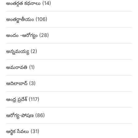
అంతర్గత కథనాలు
(14)
అంతర్జాతీయం
(106)
అందం -ఆరోగ్యం
(28)
అన్నమయ్య
(2)
అమరావతి
(1)
ఆదిలాబాద్
(3)
ఆంధ్ర ప్రదేశ్
(117)
ఆరోగ్య-పోషణ
(86)
ఆర్థిక సేవలు
(31)