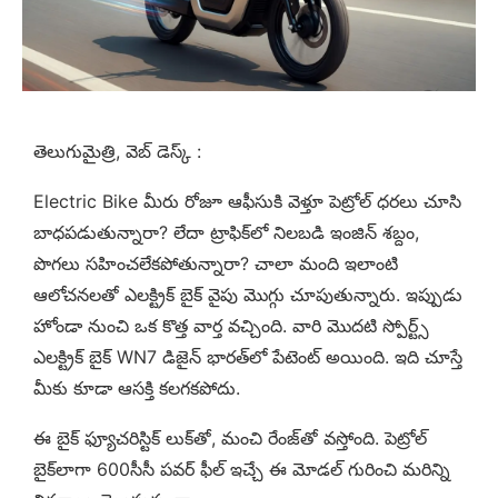
తెలుగుమైత్రి, వెబ్ డెస్క్ :
Electric Bike మీరు రోజూ ఆఫీసుకి వెళ్తూ పెట్రోల్ ధరలు చూసి
బాధపడుతున్నారా? లేదా ట్రాఫిక్‌లో నిలబడి ఇంజిన్ శబ్దం,
పొగలు సహించలేకపోతున్నారా? చాలా మంది ఇలాంటి
ఆలోచనలతో ఎలక్ట్రిక్ బైక్ వైపు మొగ్గు చూపుతున్నారు. ఇప్పుడు
హోండా నుంచి ఒక కొత్త వార్త వచ్చింది. వారి మొదటి స్పోర్ట్స్
ఎలక్ట్రిక్ బైక్ WN7 డిజైన్ భారత్‌లో పేటెంట్ అయింది. ఇది చూస్తే
మీకు కూడా ఆసక్తి కలగకపోదు.
ఈ బైక్ ఫ్యూచరిస్టిక్ లుక్‌తో, మంచి రేంజ్‌తో వస్తోంది. పెట్రోల్
బైక్‌లాగా 600సీసీ పవర్ ఫీల్ ఇచ్చే ఈ మోడల్ గురించి మరిన్ని