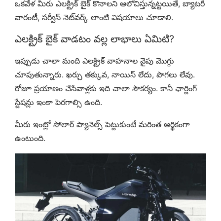
ఒకవేళ మీరు ఎలక్ట్రిక్ బైక్ కొనాలని ఆలోచిస్తున్నట్టయితే, బ్యాటరీ
వారంటీ, సర్వీస్ నెట్‌వర్క్ లాంటి విషయాలు చూడాలి.
ఎలక్ట్రిక్ బైక్ వాడటం వల్ల లాభాలు ఏమిటి?
ఇప్పుడు చాలా మంది ఎలక్ట్రిక్ వాహనాల వైపు మొగ్గు
చూపుతున్నారు. ఖర్చు తక్కువ, నాయిస్ లేదు, పొగలు లేవు.
రోజూ ప్రయాణం చేసేవాళ్లకు ఇది చాలా సౌకర్యం. కానీ ఛార్జింగ్
స్టేషన్లు ఇంకా పెరగాల్సి ఉంది.
మీరు ఇంట్లో సోలార్ ప్యానెల్స్ పెట్టుకుంటే మరింత ఆర్థికంగా
ఉంటుంది.