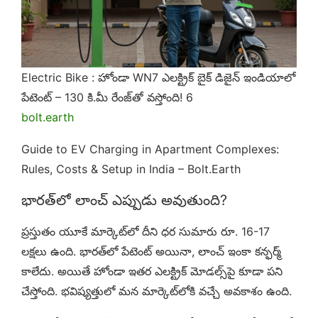
Electric Bike : హోండా WN7 ఎలక్ట్రిక్ బైక్ డిజైన్ ఇండియాలో
పేటెంట్ – 130 కి.మీ రేంజ్‌తో వస్తోంది! 6
bolt.earth
Guide to EV Charging in Apartment Complexes:
Rules, Costs & Setup in India – Bolt.Earth
భారత్‌లో లాంచ్ ఎప్పుడు అవుతుంది?
ప్రస్తుతం యూకే మార్కెట్‌లో దీని ధర సుమారు రూ. 16-17
లక్షలు ఉంది. భారత్‌లో పేటెంట్ అయినా, లాంచ్ ఇంకా కన్ఫర్మ్
కాలేదు. అయితే హోండా ఇతర ఎలక్ట్రిక్ మోడల్స్‌పై కూడా పని
చేస్తోంది. భవిష్యత్తులో మన మార్కెట్‌లోకి వచ్చే అవకాశం ఉంది.