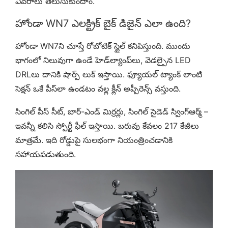
వివరాలు తెలుసుకుందాం.
హోండా WN7 ఎలక్ట్రిక్ బైక్ డిజైన్ ఎలా ఉంది?
హోండా WN7ని చూస్తే రోబోటిక్ స్టైల్ కనిపిస్తుంది. ముందు
భాగంలో నిలువుగా ఉండే హెడ్‌ల్యాంప్‌లు, వెడల్పైన LED
DRLలు దానికి షార్ప్ లుక్ ఇస్తాయి. ఫ్యూయల్ ట్యాంక్ లాంటి
సెక్షన్ ఒకే పీస్‌లా ఉండటం వల్ల క్లీన్ అప్పీరెన్స్ వస్తుంది.
సింగిల్ పీస్ సీట్, బార్-ఎండ్ మిర్రర్లు, సింగిల్ సైడెడ్ స్వింగ్‌ఆర్మ్ –
ఇవన్నీ కలిసి స్పోర్టీ ఫీల్ ఇస్తాయి. బరువు కేవలం 217 కేజీలు
మాత్రమే. ఇది రోడ్డుపై సులభంగా నియంత్రించడానికి
సహాయపడుతుంది.