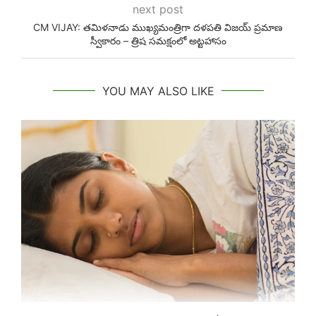
next post
CM VIJAY: తమిళనాడు ముఖ్యమంత్రిగా దళపతి విజయ్ ప్రమాణ
స్వీకారం – త్రిష సమక్షంలో అట్టహాసం
YOU MAY ALSO LIKE