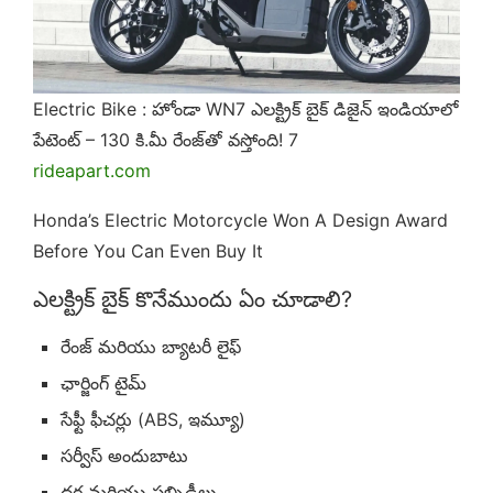
Electric Bike : హోండా WN7 ఎలక్ట్రిక్ బైక్ డిజైన్ ఇండియాలో
పేటెంట్ – 130 కి.మీ రేంజ్‌తో వస్తోంది! 7
rideapart.com
Honda’s Electric Motorcycle Won A Design Award
Before You Can Even Buy It
ఎలక్ట్రిక్ బైక్ కొనేముందు ఏం చూడాలి?
రేంజ్ మరియు బ్యాటరీ లైఫ్
ఛార్జింగ్ టైమ్
సేఫ్టీ ఫీచర్లు (ABS, ఇమ్యూ)
సర్వీస్ అందుబాటు
ధర మరియు సబ్సిడీలు