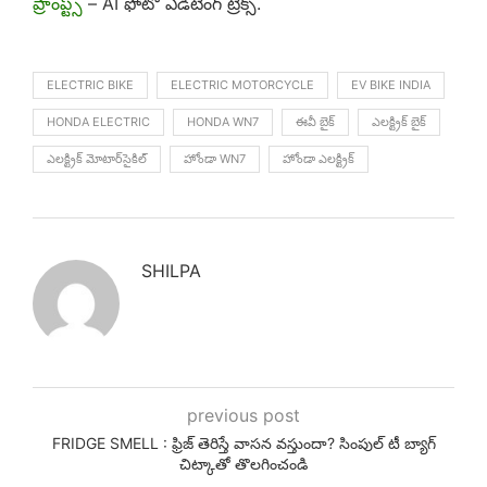
ప్రాంప్ట్స్
– AI ఫోటో ఎడిటింగ్ ట్రిక్స్.
ELECTRIC BIKE
ELECTRIC MOTORCYCLE
EV BIKE INDIA
HONDA ELECTRIC
HONDA WN7
ఈవీ బైక్
ఎలక్ట్రిక్ బైక్
ఎలక్ట్రిక్ మోటార్‌సైకిల్
హోండా WN7
హోండా ఎలక్ట్రిక్
SHILPA
previous post
FRIDGE SMELL : ఫ్రిజ్ తెరిస్తే వాసన వస్తుందా? సింపుల్ టీ బ్యాగ్
చిట్కాతో తొలగించండి