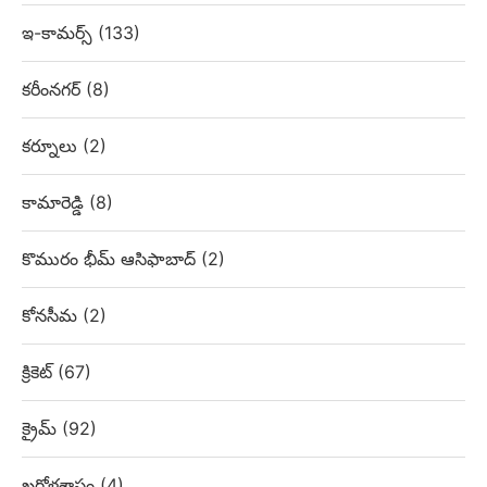
ఇ-కామర్స్
(133)
కరీంనగర్
(8)
కర్నూలు
(2)
కామారెడ్డి
(8)
కొమురం భీమ్ ఆసిఫాబాద్
(2)
కోనసీమ
(2)
క్రికెట్
(67)
క్రైమ్
(92)
ఖగోళశాస్త్రం
(4)