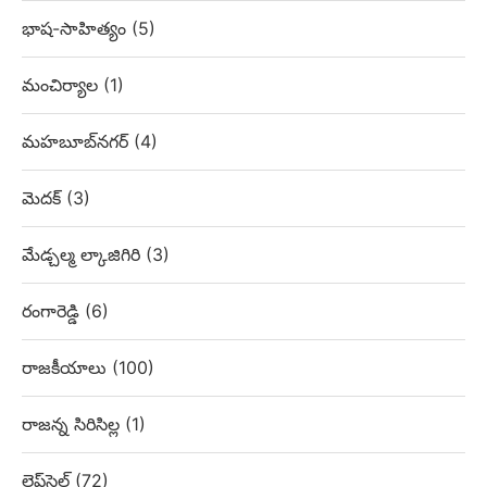
భాష-సాహిత్యం
(5)
మంచిర్యాల
(1)
మహబూబ్‌నగర్
(4)
మెదక్
(3)
మేడ్చల్మ ల్కాజిగిరి
(3)
రంగారెడ్డి
(6)
రాజకీయాలు
(100)
రాజన్న సిరిసిల్ల
(1)
లైఫ్‌స్టైల్
(72)