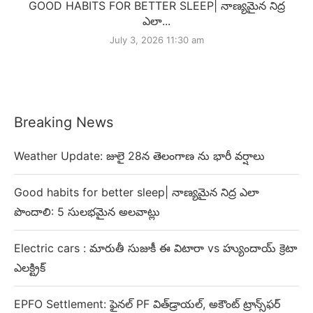
GOOD HABITS FOR BETTER SLEEP| నాణ్యమైన నిద్ర
ఎలా...
July 3, 2026 11:30 am
Breaking News
Weather Update: జులై 28న తెలంగాణ ను భారీ వర్షాలు
Good habits for better sleep| నాణ్యమైన నిద్ర ఎలా
పొందాలి: 5 సులభమైన అలవాట్లు
Electric cars : మారుతీ సుజుకీ ఈ విటారా vs హ్యుందాయ్ క్రెటా
ఎలక్ట్రిక్
EPFO Settlement: ఫైనల్ PF విత్‌డ్రాయల్, అకౌంట్ ట్రాన్స్‌ఫర్