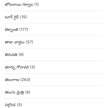
జోగులాంబ గద్వాల
(1)
టూర్ గైడ్
(15)
టెక్నాలజీ
(177)
తాజా వార్తలు
(57)
తిరుపతి
(9)
తూర్పు గోదావరి
(3)
తెలంగాణ
(263)
తెలుగు మైత్రి
(6)
నల్గొండ
(5)