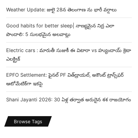
Weather Update: జులై 28న తెలంగాణ ను భారీ వర్షాలు
Good habits for better sleep| నాణ్యమైన నిద్ర ఎలా
పొందాలి: 5 సులభమైన అలవాట్లు
Electric cars : మారుతీ సుజుకీ ఈ విటారా vs హ్యుందాయ్ క్రెటా
ఎలక్ట్రిక్
EPFO Settlement: ఫైనల్ PF విత్‌డ్రాయల్, అకౌంట్ ట్రాన్స్‌ఫర్
ఆటోమేటిక్‌గా ఇకపై
Shani Jayanti 2026: 30 ఏళ్ల తర్వాత అరుదైన శశ రాజయోగం
Browse Tags