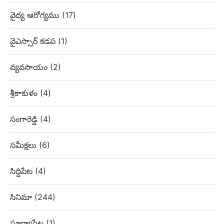
వైద్య ఆరోగ్యము
(17)
వైఎస్సార్ కడప
(1)
వ్యవసాయం
(2)
శ్రీకాకుళం
(4)
సంగారెడ్డి
(4)
సమీక్షలు
(6)
సిద్దిపేట
(4)
సినిమా
(244)
సూర్యాపేట
(1)