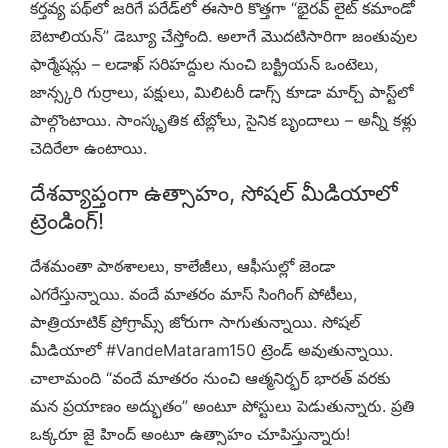
కర్తవ్య పథ్‌లో జరిగే పరేడ్‌లో ఈసారి కొత్తగా “భైరవ్ లైట్ కమాండో
బెటాలియన్” డెబ్యూ చేస్తోంది. అలాగే మొదటిసారిగా జంతువుల
ఫార్మేషన్లు – లడాఖ్ సరిహద్దుల నుంచి బక్ట్రియన్ ఒంటెలు,
జాన్స్కరి గుర్రాలు, పక్షులు, మిలిటరీ డాగ్స్ కూడా మార్చ్ పాస్ట్‌లో
పాల్గొంటాయి. సాంస్కృతిక టేబ్లోలు, సైనిక బృందాలు – అన్నీ కళ్లు
చెదిరేలా ఉంటాయి.
దేశవ్యాప్తంగా ఉత్సాహం, సోషల్ మీడియాలో
ట్రెండింగ్!
దేశమంతా పాఠశాలలు, కాలేజీలు, ఆఫీసుల్లో జెండా
ఎగరేస్తున్నాయి. వందే మాతరం మాస్ సింగింగ్ పోటీలు,
పాత్రియాటిక్ ప్రోగ్రామ్స్ జోరుగా సాగుతున్నాయి. సోషల్
మీడియాలో #VandeMataram150 ట్రెండ్ అవుతున్నాయి.
చాలామంది “వందే మాతరం నుంచి ఆత్మనిర్భర్ భారత్ వరకు
మన ప్రయాణం అద్భుతం” అంటూ పోస్టులు పెడుతున్నారు. ప్రతి
ఒక్కరూ జై హింద్ అంటూ ఉత్సాహం చూపిస్తున్నారు!