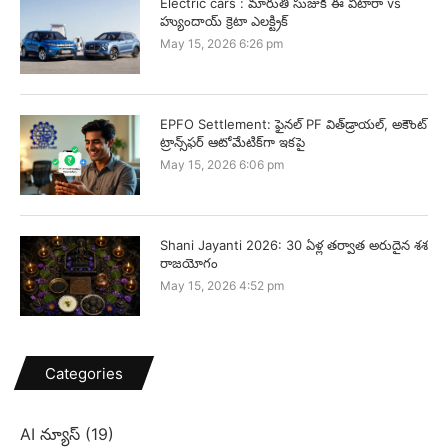
Electric cars : మారుతీ సుజుకీ ఈ విటారా vs
హ్యుందాయ్ క్రెటా ఎలక్ట్రిక్
May 15, 2026 6:26 pm
EPFO Settlement: ఫైనల్ PF విత్‌డ్రాయల్, అకౌంట్
ట్రాన్స్‌ఫర్ ఆటోమేటిక్‌గా ఇకపై
May 15, 2026 6:06 pm
Shani Jayanti 2026: 30 ఏళ్ల తర్వాత అరుదైన శశ
రాజయోగం
May 15, 2026 4:52 pm
Categories
AI న్యూస్
(19)