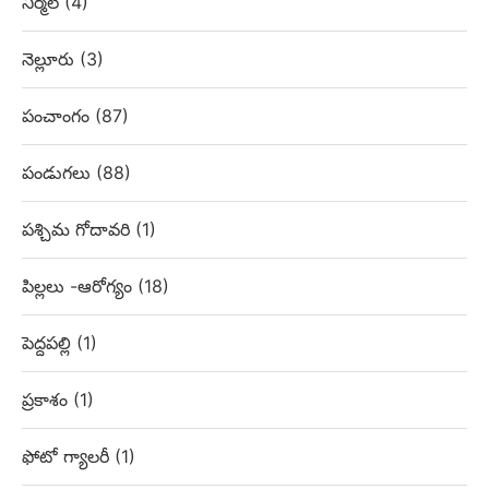
నిర్మల్
(4)
నెల్లూరు
(3)
పంచాంగం
(87)
పండుగలు
(88)
పశ్చిమ గోదావరి
(1)
పిల్లలు -ఆరోగ్యం
(18)
పెద్దపల్లి
(1)
ప్రకాశం
(1)
ఫోటో గ్యాలరీ
(1)