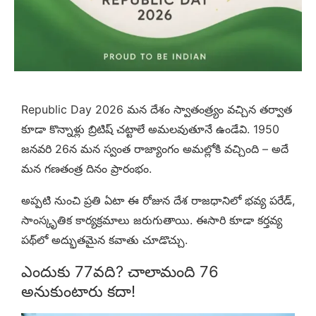
Republic Day 2026 మన దేశం స్వాతంత్ర్యం వచ్చిన తర్వాత
కూడా కొన్నాళ్లు బ్రిటిష్ చట్టాలే అమలవుతూనే ఉండేవి. 1950
జనవరి 26న మన స్వంత రాజ్యాంగం అమల్లోకి వచ్చింది – అదే
మన గణతంత్ర దినం ప్రారంభం.
అప్పటి నుంచి ప్రతి ఏటా ఈ రోజున దేశ రాజధానిలో భవ్య పరేడ్,
సాంస్కృతిక కార్యక్రమాలు జరుగుతాయి. ఈసారి కూడా కర్తవ్య
పథ్‌లో అద్భుతమైన కవాతు చూడొచ్చు.
ఎందుకు 77వది? చాలామంది 76
అనుకుంటారు కదా!