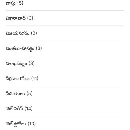
వాస్తు
(5)
వికారాబాద్
(3)
విజయనగరం
(2)
వింతలు-హాస్యం
(3)
విశాఖపట్నం
(3)
వీక్షకుల కోణం
(11)
వీడియొలు
(5)
వెబ్‌ సిరీస్
(14)
వెబ్ స్టోరీలు
(10)