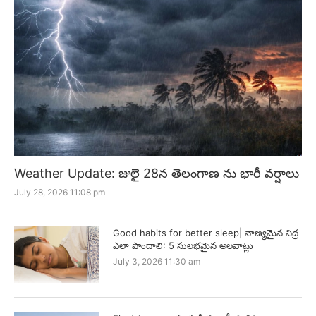
Weather Update: జులై 28న తెలంగాణ ను భారీ వర్షాలు
July 28, 2026 11:08 pm
Good habits for better sleep| నాణ్యమైన నిద్ర
ఎలా పొందాలి: 5 సులభమైన అలవాట్లు
July 3, 2026 11:30 am