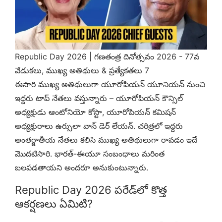
Republic Day 2026 | గణతంత్ర దినోత్సవం 2026 - 77వ
వేడుకలు, ముఖ్య అతిథులు & ప్రత్యేకతలు 7
ఈసారి ముఖ్య అతిథులుగా యూరోపియన్ యూనియన్ నుంచి
ఇద్దరు టాప్ నేతలు వస్తున్నారు – యూరోపియన్ కౌన్సిల్
అధ్యక్షుడు ఆంటోనియో కోస్టా, యూరోపియన్ కమిషన్
అధ్యక్షురాలు ఉర్సులా వాన్ డెర్ లేయన్. చరిత్రలో ఇద్దరు
అంతర్జాతీయ నేతలు కలిసి ముఖ్య అతిథులుగా రావడం ఇదే
మొదటిసారి. భారత్-ఈయూ సంబంధాలు మరింత
బలపడతాయని అందరూ అనుకుంటున్నారు.
Republic Day 2026 పరేడ్‌లో కొత్త
ఆకర్షణలు ఏమిటి?