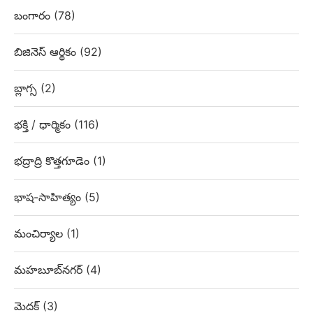
బంగారం
(78)
బిజినెస్ ఆర్థికం
(92)
బ్లాగ్స
(2)
భక్తి / ధార్మికం
(116)
భద్రాద్రి కొత్తగూడెం
(1)
భాష-సాహిత్యం
(5)
మంచిర్యాల
(1)
మహబూబ్‌నగర్
(4)
మెదక్
(3)