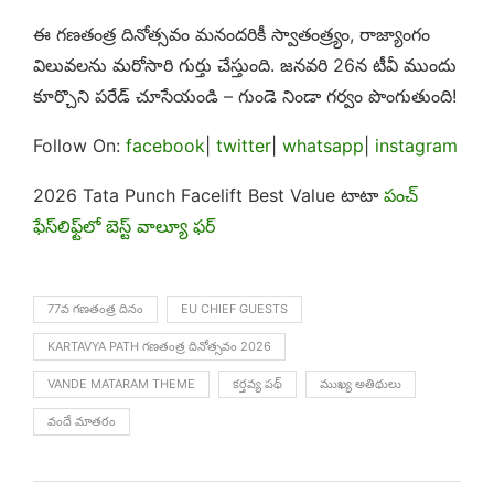
ఈ గణతంత్ర దినోత్సవం మనందరికీ స్వాతంత్ర్యం, రాజ్యాంగం
విలువలను మరోసారి గుర్తు చేస్తుంది. జనవరి 26న టీవీ ముందు
కూర్చొని పరేడ్ చూసేయండి – గుండె నిండా గర్వం పొంగుతుంది!
Follow On:
facebook
|
twitter
|
whatsapp
|
instagram
2026 Tata Punch Facelift Best Value టాటా
పంచ్
ఫేస్‌లిఫ్ట్‌లో బెస్ట్ వాల్యూ ఫర్
77వ గణతంత్ర దినం
EU CHIEF GUESTS
KARTAVYA PATH గణతంత్ర దినోత్సవం 2026
VANDE MATARAM THEME
కర్తవ్య పథ్
ముఖ్య అతిథులు
వందే మాతరం