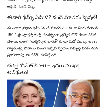
ఇక్కడి నుంచే లెక్క.
ఈసారి థీమ్స్ ఏమిటి? వందే మాతరం స్పెషల్!
ఈ ఏడాది ప్రధాన థీమ్ “వందే మాతరం” – ఈ జాతీయ గీతానికి
150 ఏళ్లు పూర్తవుతున్న సందర్భంగా ప్రత్యేక లోగో కూడా రిలీజ్
చేశారు. అలాగే “ఆత్మనిర్భర్ భారత్” కూడా మరో ముఖ్య అంశం.
స్వాతంత్ర్య పోరాటం నుంచి ఇప్పటి స్వయం సమృద్ధి వరకు మన
ప్రయాణాన్ని ఈ పరేడ్ చూపిస్తుంది.
చరిత్రలోనే తొలిసారి – ఇద్దరు ముఖ్య
అతిథులు!