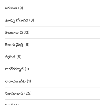
తిరుపతి
(9)
తూర్పు గోదావరి
(3)
తెలంగాణ
(263)
తెలుగు మైత్రి
(6)
నల్గొండ
(5)
నాగర్‌కర్నూల్
(1)
నారాయణపేట
(1)
నిజామాబాద్
(25)