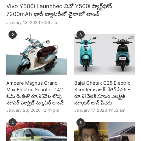
Vivo Y500i Launched వివో Y500i స్మార్ట్‌ఫోన్
7200mAh భారీ బ్యాటరీతో చైనాలో లాంచ్
January 13, 2026 9:36 am
2
3
Ampere Magnus Grand
Bajaj Chetak C25 Electric
Max Electric Scooter: 142
Scooter బజాజ్ చేతక్ సీ25 –
కి.మీ రేంజ్‌తో రూ.95వేల లోపు
రూ.91వేలకే సూపర్ ఎలక్ట్రిక్
సూపర్ ఎలక్ట్రిక్ స్కూటర్ లాంచ్!
స్కూటర్ టాప్ ఫీచర్లు
January 26, 2026 12:41 pm
January 17, 2026 11:52 am
4
5