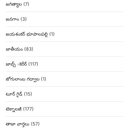
జగిత్యాల
(7)
జనగాం
(3)
జయశంకర్ భూపాలపల్లి
(1)
జాతీయం
(83)
జాబ్స్ -కెరీర్
(117)
జోగులాంబ గద్వాల
(1)
టూర్ గైడ్
(15)
టెక్నాలజీ
(177)
తాజా వార్తలు
(57)