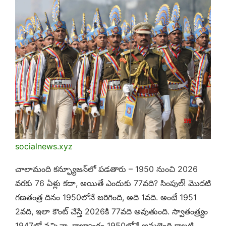
socialnews.xyz
చాలామంది కన్ఫ్యూజన్‌లో పడతారు – 1950 నుంచి 2026
వరకు 76 ఏళ్లు కదా, అయితే ఎందుకు 77వది? సింపుల్! మొదటి
గణతంత్ర దినం 1950లోనే జరిగింది, అది 1వది. అంటే 1951
2వది, ఇలా కౌంట్ చేస్తే 2026కి 77వది అవుతుంది. స్వాతంత్ర్యం
1947లో వచ్చినా, రాజ్యాంగం 1950లోనే అమలైంది కాబట్టి