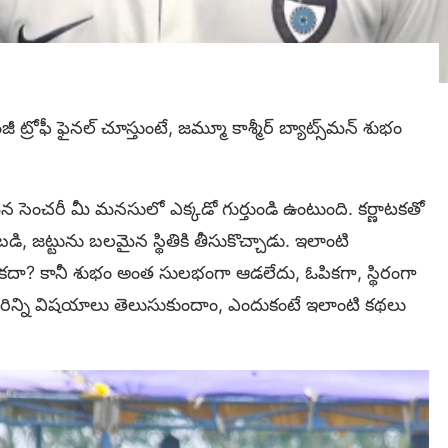
రోఫీ ఫైనల్ చూస్తుంటే, జమ్మూ కాశ్మీర్ బ్యాట్స్‌మన్ శుభం
ైన సెంచరీ మీ మనసులో ఎక్కడో గుర్తుండి ఉంటుంది. కర్ణాటకతో
డి, జట్టును బలమైన స్థితికి తీసుకొచ్చాడు. ఇలాంటి
ు కదా? కానీ శుభం అంత సులభంగా ఆడలేదు, ఓపికగా, స్థిరంగా
రిన్ని విషయాలు తెలుసుకుందాం, ఎందుకంటే ఇలాంటి కథలు