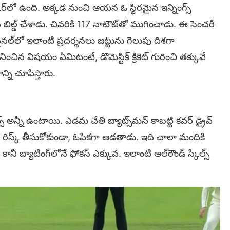
కోర్‌లో ఉంది. అక్కడ నుంచి ఆయన ఓ స్థిరమైన ఇన్నింగ్స్
బిల్డ్ చేశాడు. చివరికి 117 నాటౌట్‌తో ముగించాడు. ఈ సెంచరీ
నల్‌లో ఇలాంటి ప్రదర్శనలు జట్టును గెలుపు దిశగా
ించిన విషయం ఏమిటంటే, డొమెస్టిక్ క్రికెట్ గురించి తక్కువే
న్ని చూపిస్తారు.
షాట్స్ అన్నీ ఉంటాయి. ఎడమ చేతి బ్యాట్స్‌మన్ కాబట్టి కవర్ డ్రైవ్
 రిస్క్ తీసుకోకుండా, ఓపికగా ఆడతాడు. ఇది చాలా మందికి
కానీ బ్యాటింగ్‌లోనే ఫోకస్ ఎక్కువ. ఇలాంటి ఆల్‌రౌండ్ స్కిల్స్