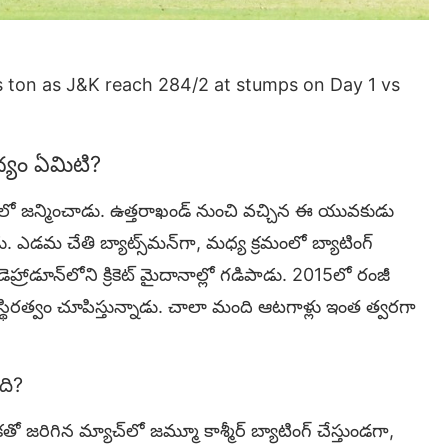
s ton as J&K reach 284/2 at stumps on Day 1 vs
యం ఏమిటి?
న్‌లో జన్మించాడు. ఉత్తరాఖండ్ నుంచి వచ్చిన ఈ యువకుడు
ాడు. ఎడమ చేతి బ్యాట్స్‌మన్‌గా, మధ్య క్రమంలో బ్యాటింగ్
ి, డెహ్రాడూన్‌లోని క్రికెట్ మైదానాల్లో గడిపాడు. 2015లో రంజీ
ి ఓ స్థిరత్వం చూపిస్తున్నాడు. చాలా మంది ఆటగాళ్లు ఇంత త్వరగా
ది?
ో జరిగిన మ్యాచ్‌లో జమ్మూ కాశ్మీర్ బ్యాటింగ్ చేస్తుండగా,