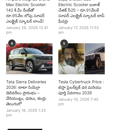
Max Electric Scooter:
Electric Scooter బజాజ్
142 కి.మీ రేంజ్‌తో
చేతక్ సీ25 – రూ.91వేలకే
రూ.95వేల లోపు సూపర్
సూపర్ ఎలక్ట్రిక్ స్కూటర్ టాప్
ఎలక్ట్రిక్ స్కూటర్ లాంచ్!
ఫీచర్లు
January 26, 2026 12:41
January 17, 2026 11:52
pm
am
4
5
Tata Sierra Deliveries
Tesla Cybertruck Price :
2026: టాటా సియెర్రా
టెస్లా సైబర్‌ట్రక్ ధర మరియు
డెలివరీలు ప్రారంభం –
పూర్తి వివరాలు 2026
వేరియంట్లు, ధరలు, కలర్లు
January 16, 2026 7:45
తెలుగులో
pm
January 18, 2026 1:25
pm