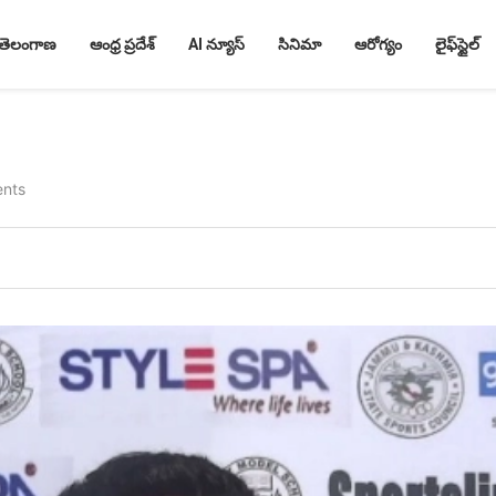
తెలంగాణ
ఆంధ్ర ప్రదేశ్
AI న్యూస్
సినిమా
ఆరోగ్యం
లైఫ్‌స్టైల్
nts