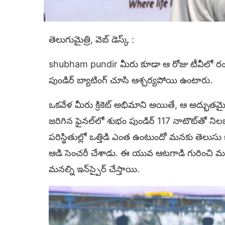
తెలుగుమైత్రి, వెబ్ డెస్క్ :
shubham pundir మీరు కూడా ఆ రోజు టీవీలో రంజీ ట్
పుండిర్ బ్యాటింగ్ చూసి ఆశ్చర్యపోయి ఉంటారు.
ఒకవేళ మీరు క్రికెట్ అభిమాని అయితే, ఆ అద్భుతమ
జరిగిన ఫైనల్‌లో శుభం పుండిర్ 117 నాటౌట్‌తో నిలబ
పరిస్థితుల్లో ఒత్తిడి ఎంత ఉంటుందో మనకు తెలుస
ఆడి సెంచరీ చేశాడు. ఈ యువ ఆటగాడి గురించి మ
మనల్ని ఇన్‌స్పైర్ చేస్తాయి.