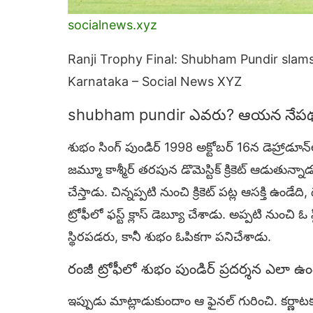
socialnews.xyz
Ranji Trophy Final: Shubham Pundir slam
Karnataka – Social News XYZ
shubham pundir ఎవరు? ఆయన నేపథ్
శుభం సింగ్ పుండిర్ 1998 అక్టోబర్ 16న డెహ్రాడూ
జమ్మూ కాశ్మీర్ తరపున డొమెస్టిక్ క్రికెట్ ఆడుతున్న
చేస్తాడు. చిన్నప్పటి నుంచి క్రికెట్ పట్ల ఆసక్తి ఉండేద
ట్రోఫీలో ఫస్ట్ క్లాస్ డెబ్యూ చేశాడు. అప్పటి నుంచ
స్థిరపడరు, కానీ శుభం ఓపికగా పనిచేశాడు.
రంజీ ట్రోఫీలో శుభం పుండిర్ ప్రదర్శన ఎలా ఉం
ఇప్పుడు మాట్లాడుకుందాం ఆ ఫైనల్ గురించి. కర్ణాటకత