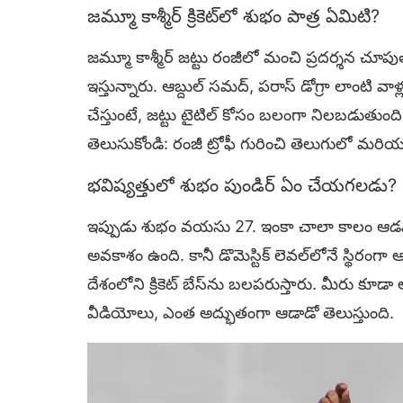
జమ్మూ కాశ్మీర్ క్రికెట్‌లో శుభం పాత్ర ఏమిటి?
జమ్మూ కాశ్మీర్ జట్టు రంజీలో మంచి ప్రదర్శన చూపు
ఇస్తున్నారు. ఆబ్దుల్ సమద్, పరాస్ డోగ్రా లాంటి వ
చేస్తుంటే, జట్టు టైటిల్ కోసం బలంగా నిలబడుతుంది
తెలుసుకోండి: రంజీ ట్రోఫీ గురించి తెలుగులో మరియు భ
భవిష్యత్తులో శుభం పుండిర్ ఏం చేయగలడు?
ఇప్పుడు శుభం వయసు 27. ఇంకా చాలా కాలం ఆడవచ్చ
అవకాశం ఉంది. కానీ డొమెస్టిక్ లెవల్‌లోనే స్థిరం
దేశంలోని క్రికెట్ బేస్‌ను బలపరుస్తారు. మీరు కూ
వీడియోలు, ఎంత అద్భుతంగా ఆడాడో తెలుస్తుంది.