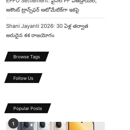
EPFO Settlement: ఫైనల్ PF విత్‌డ్రాయల్,
అకౌంట్ ట్రాన్స్‌ఫర్ ఆటోమేటిక్‌గా ఇకపై
Shani Jayanti 2026: 30 ఏళ్ల తర్వాత
అరుదైన శశ రాజయోగం
Browse Tags
Follow Us
Popular Posts
1