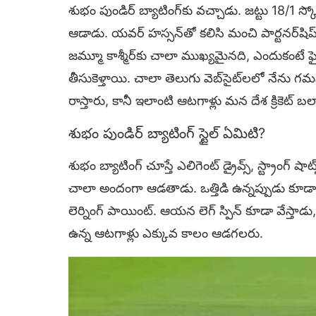
శుభం పుండిర్ బ్యాటింగ్‌కు వచ్చాడు. జట్టు 18/1 స్
ఆడాడు. యవర్ హస్సన్‌తో కలిసి మంచి పార్టనర్‌షిప్ 
జమ్మూ కాశ్మీర్‌కు చాలా ముఖ్యమైనది, ఎందుకంటే ఫై
తీసుకెళ్తాయి. చాలా తెలుగు వెబ్‌సైట్‌లలో నేను గమన
రాస్తారు, కానీ ఇలాంటి ఆటగాళ్లు మన దేశ క్రికెట్ బలా
శుభం పుండిర్ బ్యాటింగ్ స్టైల్ ఏమిటి?
శుభం బ్యాటింగ్ చూస్తే ఎలిగెంట్ డ్రైవ్స్, స్ట్రాంగ్ 
చాలా అందంగా ఆడతాడు. ఒత్తిడి ఉన్నప్పుడు కూడా
లెర్నింగ్ పాయింట్. ఆయన లెగ్ స్పిన్ కూడా వేస్తాడు, 
ఉన్న ఆటగాళ్లు ఎక్కువ కాలం ఆడగలరు.