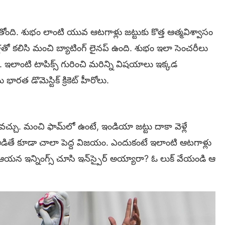
తోంది. శుభం లాంటి యువ ఆటగాళ్లు జట్టుకు కొత్త ఆత్మవిశ్వాసం
ాళ్లతో కలిసి మంచి బ్యాటింగ్ లైనప్ ఉంది. శుభం ఇలా సెంచరీలు
. ఇలాంటి టాపిక్స్ గురించి మరిన్ని విషయాలు ఇక్కడ
ారత డొమెస్టిక్ క్రికెట్ హీరోలు.
ు. మంచి ఫామ్‌లో ఉంటే, ఇండియా జట్టు దాకా వెళ్లే
గా ఆడితే కూడా చాలా పెద్ద విజయం. ఎందుకంటే ఇలాంటి ఆటగాళ్లు
డా ఆయన ఇన్నింగ్స్ చూసి ఇన్‌స్పైర్ అయ్యారా? ఓ లుక్ వేయండి ఆ