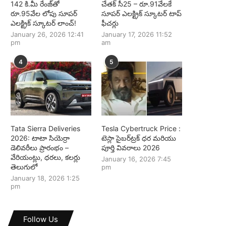
142 కి.మీ రేంజ్‌తో
చేతక్ సీ25 – రూ.91వేలకే
రూ.95వేల లోపు సూపర్
సూపర్ ఎలక్ట్రిక్ స్కూటర్ టాప్
ఎలక్ట్రిక్ స్కూటర్ లాంచ్!
ఫీచర్లు
January 26, 2026 12:41
January 17, 2026 11:52
pm
am
4
5
Tata Sierra Deliveries
Tesla Cybertruck Price :
2026: టాటా సియెర్రా
టెస్లా సైబర్‌ట్రక్ ధర మరియు
డెలివరీలు ప్రారంభం –
పూర్తి వివరాలు 2026
వేరియంట్లు, ధరలు, కలర్లు
January 16, 2026 7:45
తెలుగులో
pm
January 18, 2026 1:25
pm
Follow Us