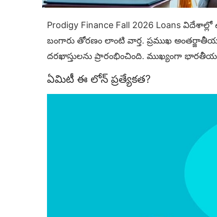
Prodigy Finance Fall 2026 Loans విదేశాల్లో 
బంగారు తోరణం లాంటి వార్త. ప్రముఖ అంతర్జాతీయ లె
దరఖాస్తులను ప్రారంభించింది. ముఖ్యంగా భారతీయ 
ఏమిటీ ఈ లోన్ ప్రత్యేకత?