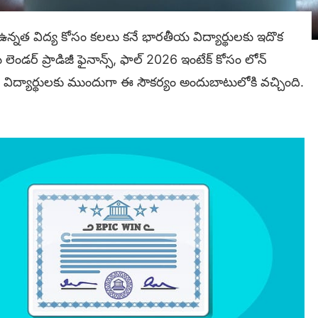
ఉన్నత విద్య కోసం కలలు కనే భారతీయ విద్యార్థులకు ఇదొక
ండర్ ప్రాడిజీ ఫైనాన్స్, ఫాల్ 2026 ఇంటేక్ కోసం లోన్
విద్యార్థులకు ముందుగా ఈ సౌకర్యం అందుబాటులోకి వచ్చింది.