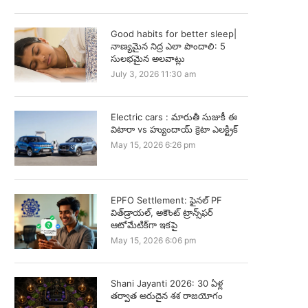
Good habits for better sleep|
నాణ్యమైన నిద్ర ఎలా పొందాలి: 5
సులభమైన అలవాట్లు
July 3, 2026 11:30 am
Electric cars : మారుతీ సుజుకీ ఈ
విటారా vs హ్యుందాయ్ క్రెటా ఎలక్ట్రిక్
May 15, 2026 6:26 pm
EPFO Settlement: ఫైనల్ PF
విత్‌డ్రాయల్, అకౌంట్ ట్రాన్స్‌ఫర్
ఆటోమేటిక్‌గా ఇకపై
May 15, 2026 6:06 pm
Shani Jayanti 2026: 30 ఏళ్ల
తర్వాత అరుదైన శశ రాజయోగం