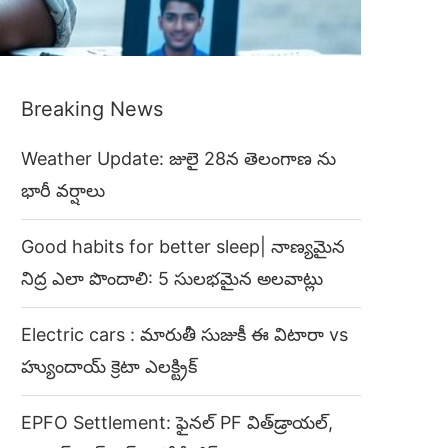
Breaking News
Weather Update: జులై 28న తెలంగాణ ను
భారీ వర్షాలు
Good habits for better sleep| నాణ్యమైన
నిద్ర ఎలా పొందాలి: 5 సులభమైన అలవాట్లు
Electric cars : మారుతీ సుజుకీ ఈ విటారా vs
హ్యుందాయ్ క్రెటా ఎలక్ట్రిక్
EPFO Settlement: ఫైనల్ PF విత్‌డ్రాయల్,