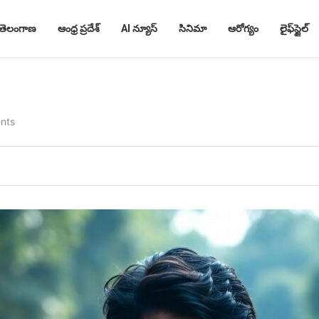
తెలంగాణ
ఆంధ్ర ప్రదేశ్
AI న్యూస్
సినిమా
ఆరోగ్యం
లైఫ్‌స్టైల్
nts