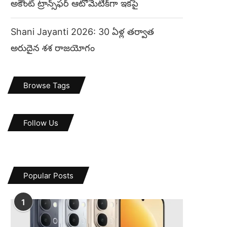
అకౌంట్ ట్రాన్స్‌ఫర్ ఆటోమేటిక్‌గా ఇకపై
Shani Jayanti 2026: 30 ఏళ్ల తర్వాత
అరుదైన శశ రాజయోగం
Browse Tags
Follow Us
Popular Posts
1