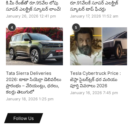
కి.మీ రేంజ్‌తో రూ.95వేల లోపు
రూ.91వేలకే సూపర్ ఎలక్ట్రిక్
సూపర్ ఎలక్ట్రిక్ స్కూటర్ లాంచ్!
స్కూటర్ టాప్ ఫీచర్లు
January 26, 2026 12:41 pm
January 17, 2026 11:52 am
4
5
Tata Sierra Deliveries
Tesla Cybertruck Price :
2026: టాటా సియెర్రా డెలివరీలు
టెస్లా సైబర్‌ట్రక్ ధర మరియు
ప్రారంభం – వేరియంట్లు, ధరలు,
పూర్తి వివరాలు 2026
కలర్లు తెలుగులో
January 16, 2026 7:45 pm
January 18, 2026 1:25 pm
Follow Us