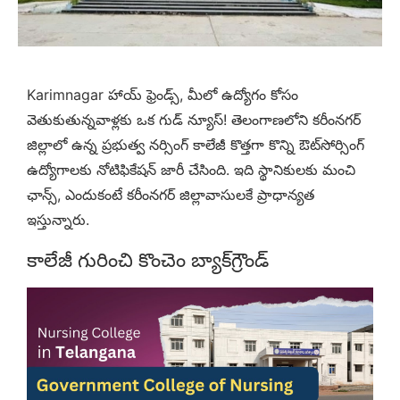
Karimnagar హాయ్ ఫ్రెండ్స్, మీలో ఉద్యోగం కోసం
వెతుకుతున్నవాళ్లకు ఒక గుడ్ న్యూస్! తెలంగాణలోని కరీంనగర్
జిల్లాలో ఉన్న ప్రభుత్వ నర్సింగ్ కాలేజీ కొత్తగా కొన్ని ఔట్‌సోర్సింగ్
ఉద్యోగాలకు నోటిఫికేషన్ జారీ చేసింది. ఇది స్థానికులకు మంచి
ఛాన్స్, ఎందుకంటే కరీంనగర్ జిల్లావాసులకే ప్రాధాన్యత
ఇస్తున్నారు.
కాలేజీ గురించి కొంచెం బ్యాక్‌గ్రౌండ్