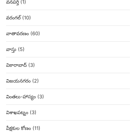
వనపర్తి
(1)
వరంగల్
(10)
వాతావరణం
(60)
వాస్తు
(5)
వికారాబాద్
(3)
విజయనగరం
(2)
వింతలు-హాస్యం
(3)
విశాఖపట్నం
(3)
వీక్షకుల కోణం
(11)