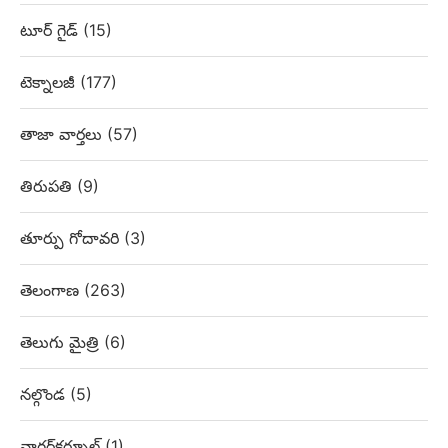
టూర్ గైడ్
(15)
టెక్నాలజీ
(177)
తాజా వార్తలు
(57)
తిరుపతి
(9)
తూర్పు గోదావరి
(3)
తెలంగాణ
(263)
తెలుగు మైత్రి
(6)
నల్గొండ
(5)
నాగర్‌కర్నూల్
(1)