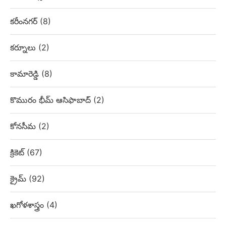
కరీంనగర్
(8)
కర్నూలు
(2)
కామారెడ్డి
(8)
కొమురం భీమ్ ఆసిఫాబాద్
(2)
కోనసీమ
(2)
క్రికెట్
(67)
క్రైమ్
(92)
ఖగోళశాస్త్రం
(4)