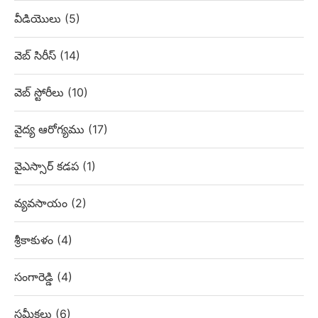
వీడియొలు
(5)
వెబ్‌ సిరీస్
(14)
వెబ్ స్టోరీలు
(10)
వైద్య ఆరోగ్యము
(17)
వైఎస్సార్ కడప
(1)
వ్యవసాయం
(2)
శ్రీకాకుళం
(4)
సంగారెడ్డి
(4)
సమీక్షలు
(6)