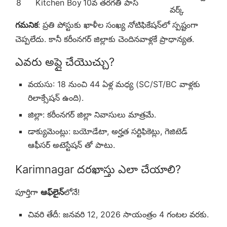
8
Kitchen Boy
10వ తరగతి పాస్
వర్క్
గమనిక
: ప్రతి పోస్టుకు ఖాళీల సంఖ్య నోటిఫికేషన్‌లో స్పష్టంగా
చెప్పలేదు. కానీ కరీంనగర్ జిల్లాకు చెందినవాళ్లకే ప్రాధాన్యత.
ఎవరు అప్లై చేయొచ్చు?
వయసు: 18 నుంచి 44 ఏళ్ల మధ్య (SC/ST/BC వాళ్లకు
రిలాక్సేషన్ ఉంది).
జిల్లా: కరీంనగర్ జిల్లా నివాసులు మాత్రమే.
డాక్యుమెంట్లు: బయోడేటా, అర్హత సర్టిఫికెట్లు, గెజిటెడ్
ఆఫీసర్ అటెస్టేషన్ తో పాటు.
Karimnagar దరఖాస్తు ఎలా చేయాలి?
పూర్తిగా
ఆఫ్‌లైన్
లోనే!
చివరి తేదీ: జనవరి 12, 2026 సాయంత్రం 4 గంటల వరకు.