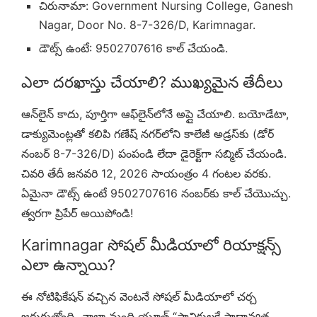
చిరునామా: Government Nursing College, Ganesh
Nagar, Door No. 8-7-326/D, Karimnagar.
డౌట్స్ ఉంటే: 9502707616 కాల్ చేయండి.
ఎలా దరఖాస్తు చేయాలి? ముఖ్యమైన తేదీలు
ఆన్‌లైన్ కాదు, పూర్తిగా ఆఫ్‌లైన్‌లోనే అప్లై చేయాలి. బయోడేటా,
డాక్యుమెంట్లతో కలిపి గణేష్ నగర్‌లోని కాలేజీ అడ్రస్‌కు (డోర్
నంబర్ 8-7-326/D) పంపండి లేదా డైరెక్ట్‌గా సబ్మిట్ చేయండి.
చివరి తేదీ జనవరి 12, 2026 సాయంత్రం 4 గంటల వరకు.
ఏమైనా డౌట్స్ ఉంటే 9502707616 నంబర్‌కు కాల్ చేయొచ్చు.
త్వరగా ప్రిపేర్ అయిపోండి!
Karimnagar సోషల్ మీడియాలో రియాక్షన్స్
ఎలా ఉన్నాయి?
ఈ నోటిఫికేషన్ వచ్చిన వెంటనే సోషల్ మీడియాలో చర్చ
జరుగుతోంది. చాలా మంది యూత్ “స్థానికులకే ప్రాధాన్యత