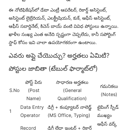
ఈ నోటిఫికేషన్‌లో డేటా ఎంట్రీ ఆపరేటర్, రికార్డ్ అసిస్టెంట్,
అసిస్టెంట్ లైబ్రేరియన్, ఎలక్ట్రీషియన్, కుక్, ఆఫీస్ అసిస్టెంట్,
ఆఫీస్ సబార్డినేట్, కిచెన్ బాయ్ వంటి వివిధ పోస్టులు ఉన్నాయి.
ఖాళీల సంఖ్య ఎంత అనేది స్పష్టంగా చెప్పలేదు, కానీ సపోర్టింగ్
స్టాఫ్ కోసం ఇవి చాలా ఉపయోగకరంగా ఉంటాయి.
ఎవరు అప్లై చేయొచ్చు? అర్హతలు ఏమిటి?
పోస్టుల జాబితా (టేబుల్ ఫార్మాట్‌లో)
పోస్ట్ పేరు
సాధారణ అర్హతలు
గమనికలు
S.No
(Post
(General
(Notes)
Name)
Qualification)
Data Entry
డిగ్రీ + కంప్యూటర్ నాలెడ్జ్
టైపింగ్ స్పీడ్
1
Operator
(MS Office, Typing)
ముఖ్యం
ఆఫీస్ వర్క్
Record
డిగ్రీ లేదా ఇంటర్ + రికార్డ్