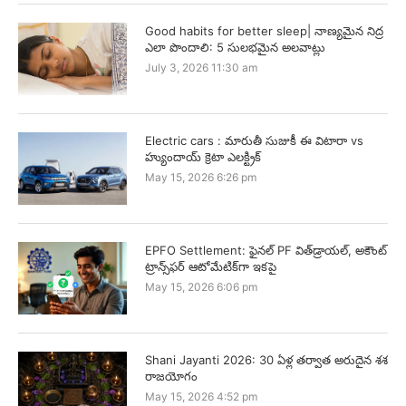
Good habits for better sleep| నాణ్యమైన నిద్ర
ఎలా పొందాలి: 5 సులభమైన అలవాట్లు
July 3, 2026 11:30 am
Electric cars : మారుతీ సుజుకీ ఈ విటారా vs
హ్యుందాయ్ క్రెటా ఎలక్ట్రిక్
May 15, 2026 6:26 pm
EPFO Settlement: ఫైనల్ PF విత్‌డ్రాయల్, అకౌంట్
ట్రాన్స్‌ఫర్ ఆటోమేటిక్‌గా ఇకపై
May 15, 2026 6:06 pm
Shani Jayanti 2026: 30 ఏళ్ల తర్వాత అరుదైన శశ
రాజయోగం
May 15, 2026 4:52 pm