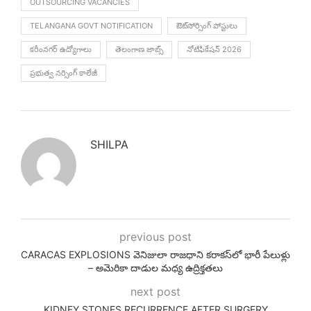
OUTSOURCING VACANCIES
TELANGANA GOVT NOTIFICATION
ఔట్‌సోర్సింగ్ పోస్టులు
కరీంనగర్ ఉద్యోగాలు
తెలంగాణ జాబ్స్
నోటిఫికేషన్ 2026
ప్రభుత్వ నర్సింగ్ కాలేజీ
SHILPA
previous post
CARACAS EXPLOSIONS వెనిజులా రాజధాని కరాకస్‌లో భారీ పేలుళ్లు
– అమెరికా దాడుల మధ్య ఉద్రిక్తతలు
next post
KIDNEY STONES RECURRENCE AFTER SURGERY