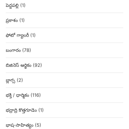
పెద్దపల్లి
(1)
ప్రకాశం
(1)
ఫోటో గ్యాలరీ
(1)
బంగారం
(78)
బిజినెస్ ఆర్థికం
(92)
బ్లాగ్స
(2)
భక్తి / ధార్మికం
(116)
భద్రాద్రి కొత్తగూడెం
(1)
భాష-సాహిత్యం
(5)