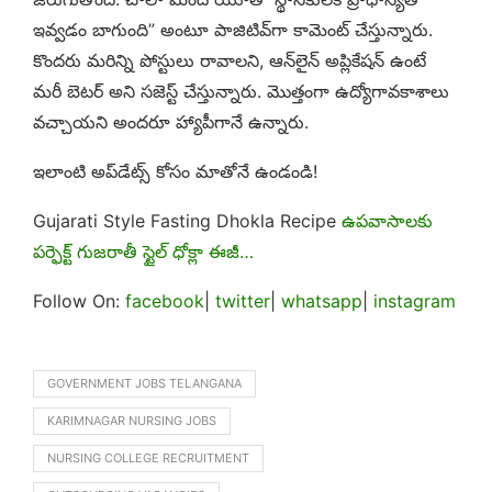
ఇవ్వడం బాగుంది” అంటూ పాజిటివ్‌గా కామెంట్ చేస్తున్నారు.
కొందరు మరిన్ని పోస్టులు రావాలని, ఆన్‌లైన్ అప్లికేషన్ ఉంటే
మరీ బెటర్ అని సజెస్ట్ చేస్తున్నారు. మొత్తంగా ఉద్యోగావకాశాలు
వచ్చాయని అందరూ హ్యాపీగానే ఉన్నారు.
ఇలాంటి అప్‌డేట్స్ కోసం మాతోనే ఉండండి!
Gujarati Style Fasting Dhokla Recipe
ఉపవాసాలకు
పర్ఫెక్ట్ గుజరాతీ స్టైల్ ధోక్లా ఈజీ…
Follow On:
facebook
|
twitter
|
whatsapp
|
instagram
GOVERNMENT JOBS TELANGANA
KARIMNAGAR NURSING JOBS
NURSING COLLEGE RECRUITMENT