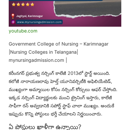
youtube.com
Government College of Nursing – Karimnagar
|Nursing Colleges in Telangana|
mynursingadmission.com |
కరీంనగర్ ప్రభుత్వ నర్సింగ్ కాలేజీ 2013లో స్టార్ట్ అయింది.
కలోజీ నారాయణరావు హెల్త్ యూనివర్సిటీకి అఫిలియేటెడ్,
ముఖ్యంగా అమ్మాయిల కోసం నర్సింగ్ కోర్సులు ఆఫర్ చేస్తోంది.
ఇక్కడ నర్సింగ్ విద్యార్థులకు మంచి ట్రైనింగ్ ఇస్తారు, కాలేజీ
సాఫీగా రన్ అవ్వడానికి సపోర్ట్ స్టాఫ్ చాలా ముఖ్యం. అందుకే
ఇప్పుడు కొన్ని పోస్టులు భర్తీ చేయాలని నిర్ణయించారు.
ఏ పోస్టులు ఖాళీగా ఉన్నాయి?