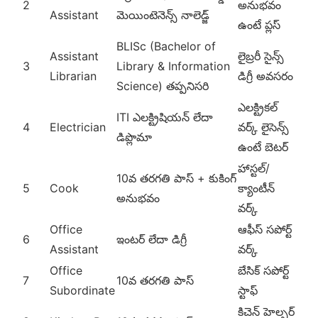
2
అనుభవం
Assistant
మెయింటెనెన్స్ నాలెడ్జ్
ఉంటే ప్లస్
BLISc (Bachelor of
Assistant
లైబ్రరీ సైన్స్
3
Library & Information
Librarian
డిగ్రీ అవసరం
Science) తప్పనిసరి
ఎలక్ట్రికల్
ITI ఎలక్ట్రిషియన్ లేదా
4
Electrician
వర్క్ లైసెన్స్
డిప్లొమా
ఉంటే బెటర్
హాస్టల్/
10వ తరగతి పాస్ + కుకింగ్
5
Cook
క్యాంటీన్
అనుభవం
వర్క్
Office
ఆఫీస్ సపోర్ట్
6
ఇంటర్ లేదా డిగ్రీ
Assistant
వర్క్
Office
బేసిక్ సపోర్ట్
7
10వ తరగతి పాస్
Subordinate
స్టాఫ్
కిచెన్ హెల్పర్