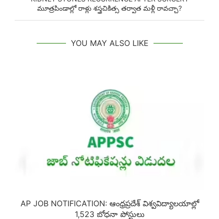
మూత్రపిండాల్లో రాళ్లు శస్త్రచికిత్స తర్వాత మళ్లీ రావచ్చా?
YOU MAY ALSO LIKE
AP JOB NOTIFICATION: ఆంధ్రప్రదేశ్ విశ్వవిద్యాలయాల్లో
1,523 బోధనా పోస్టులు