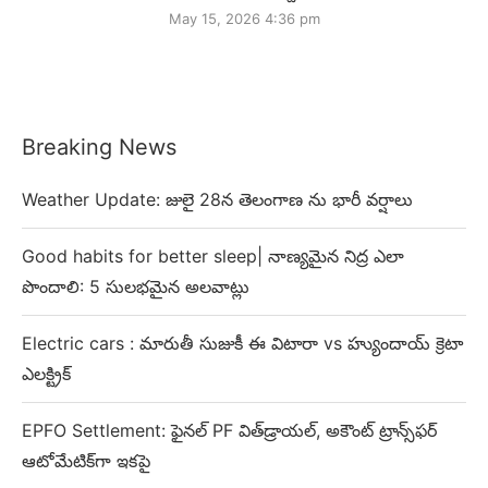
May 15, 2026 4:36 pm
Breaking News
Weather Update: జులై 28న తెలంగాణ ను భారీ వర్షాలు
Good habits for better sleep| నాణ్యమైన నిద్ర ఎలా
పొందాలి: 5 సులభమైన అలవాట్లు
Electric cars : మారుతీ సుజుకీ ఈ విటారా vs హ్యుందాయ్ క్రెటా
ఎలక్ట్రిక్
EPFO Settlement: ఫైనల్ PF విత్‌డ్రాయల్, అకౌంట్ ట్రాన్స్‌ఫర్
ఆటోమేటిక్‌గా ఇకపై