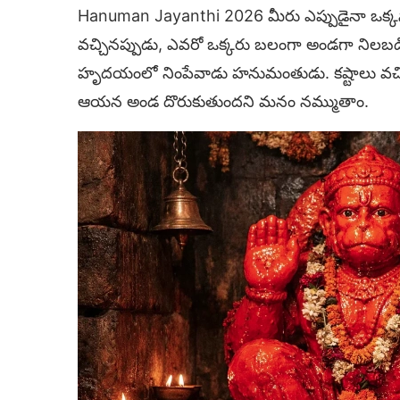
Hanuman Jayanthi 2026 మీరు ఎప్పుడైనా ఒక్క
వచ్చినప్పుడు, ఎవరో ఒక్కరు బలంగా అండగా నిలబడ
హృదయంలో నింపేవాడు హనుమంతుడు. కష్టాలు వచ్చినా,
ఆయన అండ దొరుకుతుందని మనం నమ్ముతాం.