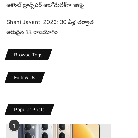
అకౌంట్ ట్రాన్స్‌ఫర్ ఆటోమేటిక్‌గా ఇకపై
Shani Jayanti 2026: 30 ఏళ్ల తర్వాత
అరుదైన శశ రాజయోగం
Browse Tags
Follow Us
Popular Posts
1