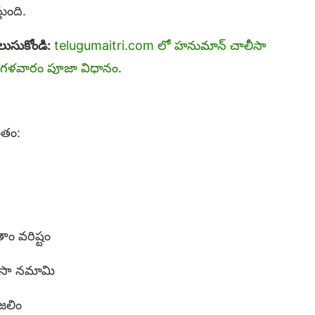
ుంది.
లుసుకోండి:
telugumaitri.com లో హనుమాన్ చాలీసా
ంగళవారం పూజా విధానం
.
ంతం:
ం వరిష్టం
రసా నమామి
జలిం