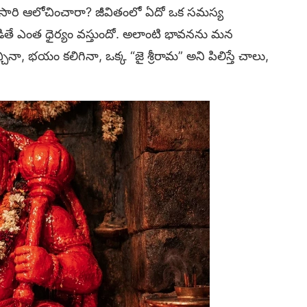
సారి ఆలోచించారా? జీవితంలో ఏదో ఒక సమస్య
ితే ఎంత ధైర్యం వస్తుందో. అలాంటి భావనను మన
 భయం కలిగినా, ఒక్క “జై శ్రీరామ” అని పిలిస్తే చాలు,