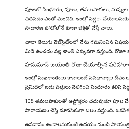
పూజలో సింధూరం, పూలు, తమలపాకులు, నువ్వుల న
చదవడం ఎంతో మంచిది. ఇంట్లో పెద్దగా చేయాలనుక
సాధారణ ఫోటోతోనే కూడా భక్తితో చేస్తే చాలు.
చాలా తెలుగు వెబ్‌సైట్‌లలో నేను గమనించిన 
మీదే ఉంచడం వల్ల శాంతి ఎక్కువగా వస్తుంది. రోజూ ఒక్క
హనుమాన్ జయంతి రోజు చేయాల్సిన పరిహారా
ఇంట్లో సుఖశాంతులు కావాలంటే నవధాన్యాల దీపం ఒ
ప్రమిదలో ఐదు వత్తులు వెలిగించి సింధూరం కలిపి పెట
108 తమలపాకులతో అష్టోత్తరం చదువుతూ పూజ చ
పారాయణం చేస్తే మానసికంగా బలం వస్తుంది. ఒకవేళ 
ఉపవాసం ఉండాలనుకుంటే ఉదయం నుంచి సాయంత్రం వరకు