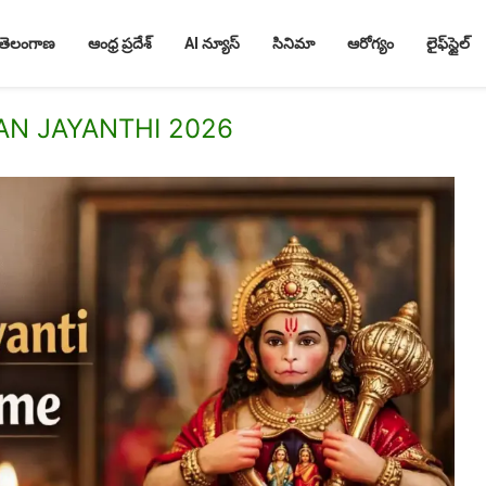
తెలంగాణ
ఆంధ్ర ప్రదేశ్
AI న్యూస్
సినిమా
ఆరోగ్యం
లైఫ్‌స్టైల్
N JAYANTHI 2026