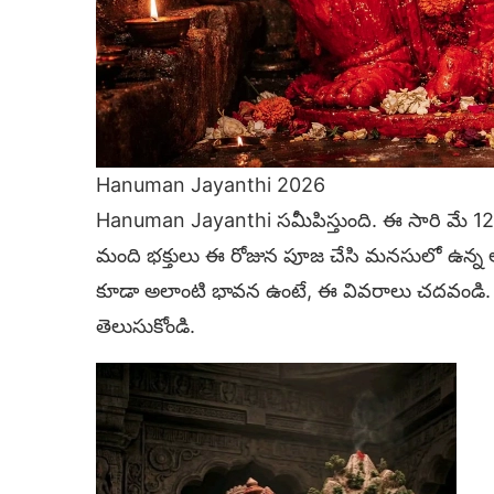
Hanuman Jayanthi 2026
Hanuman Jayanthi సమీపిస్తుంది. ఈ సారి మే 
మంది భక్తులు ఈ రోజున పూజ చేసి మనసులో ఉన్న 
కూడా అలాంటి భావన ఉంటే, ఈ వివరాలు చదవండి. స
తెలుసుకోండి.