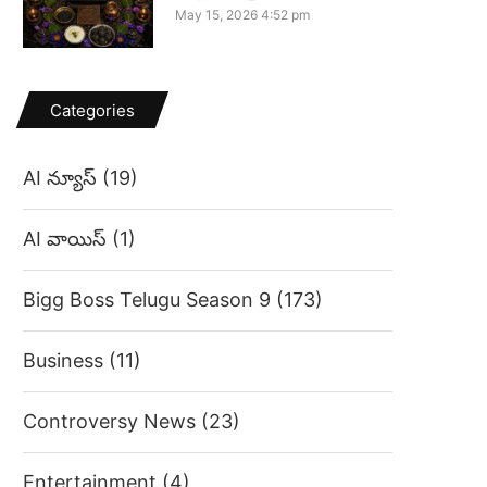
May 15, 2026 4:52 pm
Categories
AI న్యూస్
(19)
AI వాయిస్
(1)
Bigg Boss Telugu Season 9
(173)
Business
(11)
Controversy News
(23)
Entertainment
(4)