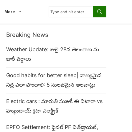
More..
Breaking News
Weather Update: జులై 28న తెలంగాణ ను
భారీ వర్షాలు
Good habits for better sleep| నాణ్యమైన
నిద్ర ఎలా పొందాలి: 5 సులభమైన అలవాట్లు
Electric cars : మారుతీ సుజుకీ ఈ విటారా vs
హ్యుందాయ్ క్రెటా ఎలక్ట్రిక్
EPFO Settlement: ఫైనల్ PF విత్‌డ్రాయల్,