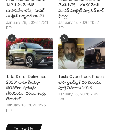
142 కి.మీ రేంజ్‌తో
చేతక్ సీ25 – రూ.91వేలకే
రూ.95వేల లోపు సూపర్
సూపర్ ఎలక్ట్రిక్ స్కూటర్ టాప్
ఎలక్ట్రిక్ స్కూటర్ లాంచ్!
ఫీచర్లు
January 26, 2026 12:41
January 17, 2026 11:52
pm
am
4
5
Tata Sierra Deliveries
Tesla Cybertruck Price :
2026: టాటా సియెర్రా
టెస్లా సైబర్‌ట్రక్ ధర మరియు
డెలివరీలు ప్రారంభం –
పూర్తి వివరాలు 2026
వేరియంట్లు, ధరలు, కలర్లు
January 16, 2026 7:45
తెలుగులో
pm
January 18, 2026 1:25
pm
Follow Us