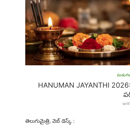
పండుగ
HANUMAN JAYANTHI 2026: తేదీ
ప
wri
తెలుగుమైత్రి, వెబ్ డెస్క్ :