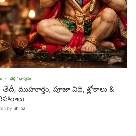
లు
భక్తి / ధార్మికం
, ముహూర్తం, పూజా విధి, శ్లోకాలు &
రిహారాలు
tten by
Shilpa