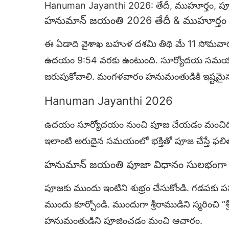
Hanuman Jayanthi 2026: తేదీ, ముహూర్తం, పూజా
హనుమాన్ జయంతి 2026 తేదీ & ముహూర్తం
ఈ ఏడాది వైశాఖ బహుళ దశమి తిథి మే 11 సోమవ
ఉదయం 9:54 వరకు ఉంటుంది. సూర్యోదయ సమయంల
జరుపుకోవాలి. మంగళవారం హనుమంతుడికి ఇష్టమైన రో
Hanuman Jayanthi 2026
ఉదయం సూర్యోదయం నుంచి పూజ చేయడం మంచిది. ఆయన
ఇలాంటి అరుదైన సమయంలో భక్తితో పూజ చేస్తే ఫల
హనుమాన్ జయంతి పూజా విధానం సులభంగా
పూజకు ముందు ఇంటిని శుభ్రం చేసుకోండి. గడపకు
ముందు కూర్చోండి. ముందుగా శ్రీరాముడిని స్మరించి “శ
హనుమంతుడిని పూజించడం మంచి ఆచారం.