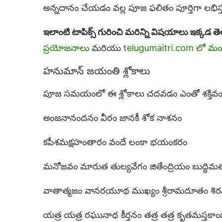
అన్నదానం చేయడం వల్ల పూజ ఫలితం పూర్తిగా లభిస్త
ఇలాంటి టాపిక్స్ గురించి మరిన్ని విషయాలు ఇక్కడ తె
ప్రయోజనాలు
మరియు
telugumaitri.com లో మ
హనుమాన్ జయంతి శ్లోకాలు
పూజ సమయంలో ఈ శ్లోకాలు చదవడం ఎంతో శక్తివ
అంజనానందనం వీరం జానకీ శోక నాశనం
కపీశమక్షహంతారం వందే లంకా భయంకరం
మనోజవం మారుత తుల్యవేగం జితేంద్రియం బుద్ధిమతా
వాతాత్మజం వానరయూథ ముఖ్యం శ్రీరామదూతం శి
యత్ర యత్ర రఘునాధ కీర్తనం తత్ర తత్ర కృతమస్తకాం