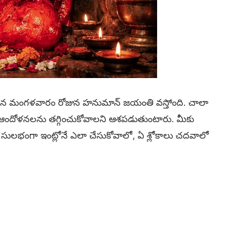
12న మంగళవారం రోజున హనుమాన్ జయంతి వస్తోంది. చాలా
ఆందోళనలను తగ్గించుకోవాలని ఆశపడుతుంటారు. మీకు
ులభంగా ఇంట్లోనే ఎలా చేసుకోవాలో, ఏ శ్లోకాలు చదవాలో