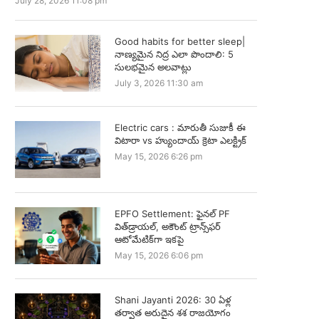
July 28, 2026 11:08 pm
Good habits for better sleep|
నాణ్యమైన నిద్ర ఎలా పొందాలి: 5
సులభమైన అలవాట్లు
July 3, 2026 11:30 am
Electric cars : మారుతీ సుజుకీ ఈ
విటారా vs హ్యుందాయ్ క్రెటా ఎలక్ట్రిక్
May 15, 2026 6:26 pm
EPFO Settlement: ఫైనల్ PF
విత్‌డ్రాయల్, అకౌంట్ ట్రాన్స్‌ఫర్
ఆటోమేటిక్‌గా ఇకపై
May 15, 2026 6:06 pm
Shani Jayanti 2026: 30 ఏళ్ల
తర్వాత అరుదైన శశ రాజయోగం