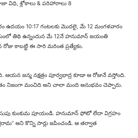
 విధి, శ్లోకాలు & పరిహారాలు 8
ారం ఉదయం 10:17 గంటలకు మొదలై, మే 12 మంగళవారం
ో తిథి ఉన్నందున మే 12నే హనుమాన్ జయంతి
జు కాబట్టి ఈ సారి మరింత ప్రత్యేకం.
 జన్మ నక్షత్రం పూర్వభాద్ర కూడా ఆ రోజునే వస్తోంది.
ితం నిజంగా మంచిది అని చాలా మంది అనుభవం చెప్పారు.
 పసుపు కుంకుమ పూయండి. హనుమాన్ ఫోటో లేదా విగ్రహం
్రీరామ” అని కొన్ని సార్లు జపించండి. ఆ తర్వాత