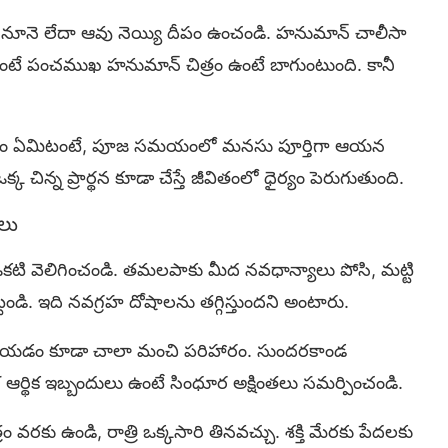
ూనె లేదా ఆవు నెయ్యి దీపం ఉంచండి. హనుమాన్ చాలీసా
ుంటే పంచముఖ హనుమాన్ చిత్రం ఉంటే బాగుంటుంది. కానీ
విషయం ఏమిటంటే, పూజ సమయంలో మనసు పూర్తిగా ఆయన
 చిన్న ప్రార్థన కూడా చేస్తే జీవితంలో ధైర్యం పెరుగుతుంది.
లు
కటి వెలిగించండి. తమలపాకు మీద నవధాన్యాలు పోసి, మట్టి
్టండి. ఇది నవగ్రహ దోషాలను తగ్గిస్తుందని అంటారు.
ేయడం కూడా చాలా మంచి పరిహారం. సుందరకాండ
ఆర్థిక ఇబ్బందులు ఉంటే సింధూర అక్షింతలు సమర్పించండి.
 ఉండి, రాత్రి ఒక్కసారి తినవచ్చు. శక్తి మేరకు పేదలకు