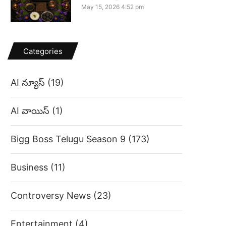
May 15, 2026 4:52 pm
Categories
AI న్యూస్
(19)
AI వాయిస్
(1)
Bigg Boss Telugu Season 9
(173)
Business
(11)
Controversy News
(23)
Entertainment
(4)