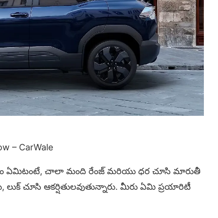
now – CarWale
షయం ఏమిటంటే, చాలా మంది రేంజ్ మరియు ధర చూసి మారుతీ
ు, లుక్ చూసి ఆకర్షితులవుతున్నారు. మీరు ఏమి ప్రయారిటీ