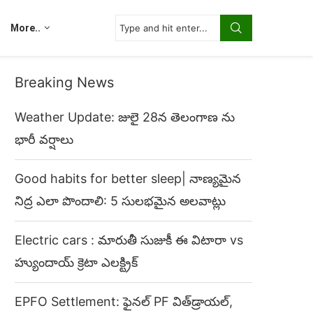
More..
Breaking News
Weather Update: జులై 28న తెలంగాణ ను
భారీ వర్షాలు
Good habits for better sleep| నాణ్యమైన
నిద్ర ఎలా పొందాలి: 5 సులభమైన అలవాట్లు
Electric cars : మారుతీ సుజుకీ ఈ విటారా vs
హ్యుందాయ్ క్రెటా ఎలక్ట్రిక్
EPFO Settlement: ఫైనల్ PF విత్‌డ్రాయల్,