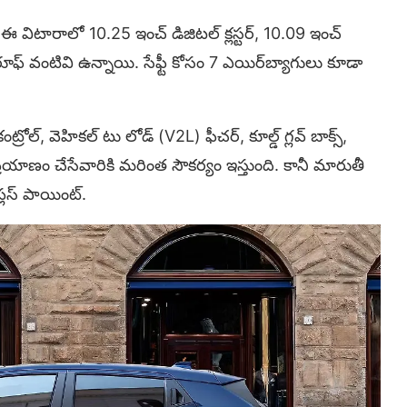
ఈ విటారాలో 10.25 ఇంచ్ డిజిటల్ క్లస్టర్, 10.09 ఇంచ్
న్‌రూఫ్ వంటివి ఉన్నాయి. సేఫ్టీ కోసం 7 ఎయిర్‌బ్యాగులు కూడా
ంట్రోల్, వెహికల్ టు లోడ్ (V2L) ఫీచర్, కూల్డ్ గ్లవ్ బాక్స్,
ప్రయాణం చేసేవారికి మరింత సౌకర్యం ఇస్తుంది. కానీ మారుతీ
ప్లస్ పాయింట్.