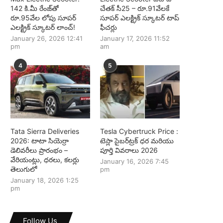
142 కి.మీ రేంజ్‌తో
చేతక్ సీ25 – రూ.91వేలకే
రూ.95వేల లోపు సూపర్
సూపర్ ఎలక్ట్రిక్ స్కూటర్ టాప్
ఎలక్ట్రిక్ స్కూటర్ లాంచ్!
ఫీచర్లు
January 26, 2026 12:41
January 17, 2026 11:52
pm
am
4
5
Tata Sierra Deliveries
Tesla Cybertruck Price :
2026: టాటా సియెర్రా
టెస్లా సైబర్‌ట్రక్ ధర మరియు
డెలివరీలు ప్రారంభం –
పూర్తి వివరాలు 2026
వేరియంట్లు, ధరలు, కలర్లు
January 16, 2026 7:45
తెలుగులో
pm
January 18, 2026 1:25
pm
Follow Us