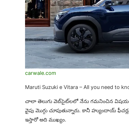
carwale.com
Maruti Suzuki e Vitara – All you need to k
చాలా తెలుగు వెబ్‌సైట్‌లలో నేను గమనించిన వి
వైపు మొగ్గు చూపుతున్నారు. కానీ హ్యుందాయ్ ఫీచర్ల
ఇస్తారో అది ముఖ్యం.