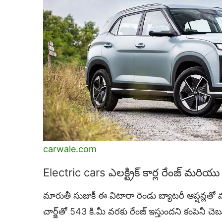
carwale.com
Electric cars ఎలక్ట్రిక్ కార్ల రేంజ్ మరియు 
మారుతీ సుజుకీ ఈ విటారా రెండు బ్యాటరీ ఆప్షన్లత
చార్జ్‌తో 543 కి.మీ వరకు రేంజ్ ఇస్తుందని కంపెనీ