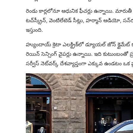
రెండు కార్లలోనూ ఆధునిక ఫీచర్లు ఉన్నాయి. మారుతీ 
టచ్‌స్క్రీన్, వెంటిలేటెడ్ సీట్లు, హర్మాన్ ఆడియో, స
ఇస్తుంది.
హ్యుందాయ్ క్రెటా ఎలక్ట్రిక్‌లో డ్యూయల్ జోన్ క్లైమేట్ క
రెయిన్ సెన్సింగ్ వైపర్లు ఉన్నాయి. ఇది కుటుంబంతో 
సర్వీస్ నెట్‌వర్క్ దేశవ్యాప్తంగా ఎక్కువ ఉండటం ఒక 