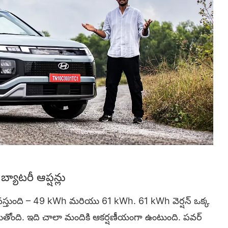
బ్యాటరీ ఆప్షన్లు
ో వస్తుంది – 49 kWh మరియు 61 kWh. 61 kWh వెర్షన్ ఒక్క
 చెబుతోంది. ఇది చాలా మందికి ఆకర్షణీయంగా ఉంటుంది. పవర్