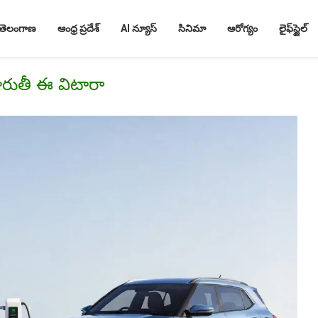
తెలంగాణ
ఆంధ్ర ప్రదేశ్
AI న్యూస్
సినిమా
ఆరోగ్యం
లైఫ్‌స్టైల్
రుతీ ఈ విటారా