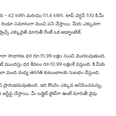
స్తుంది – 42 kWh మరియు 51.4 kWh. టాప్ వెర్షన్ 510 కి.మీ
 రెండూ సమానంగా మంచి పని చేస్తాయి. మీరు ఎక్కువగా
్రైవ్స్ ఎక్కువైతే మారుతీ రేంజ్ ఒక అడ్వాంటేజ్.
ఈ విటారా సాధారణ ధర రూ.15.99 లక్షల నుంచి మొదలవుతుంది.
టే ముందస్తు ధర కేవలం రూ.10.99 లక్షలకే వస్తుంది. కి.మీకు
ి చాలా మంది మధ్య తరగతి కుటుంబాలకు సులభం చేస్తుంది.
ుంచి ప్రారంభమవుతుంది. ఇది కొంచెం ఎక్కువ అనిపించవచ్చు.
ి జస్టిఫై చేస్తాయి. మీ బడ్జెట్ టైట్‌గా ఉంటే మారుతీ వైపు