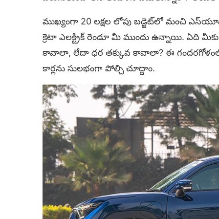
ముఖ్యంగా 20 లక్షల లోపు బడ్జెట్‌లో మంచి ఎస్‌య
క్రెటా ఎలక్ట్రిక్ రెండూ మీ ముందు ఉన్నాయి. ఏది మీక
కావాలా, లేదా ధర తక్కువ కావాలా? ఈ గందరగోళంలో 
కార్లను సులభంగా పోల్చి చూద్దాం.