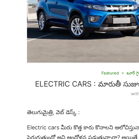
Featured
టూర్ గై
ELECTRIC CARS : మారుతీ సుజుకీ ఈ
wri
తెలుగుమైత్రి, వెబ్ డెస్క్ :
Electric cars మీరు కొత్త కారు కొనాలని ఆలోచిస్తు
పెరుగుతుందో అని ఆందోళన పడుతున్నారా? అయితే ఎలక్