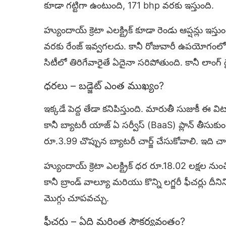
కూడా గట్టిగా ఉంటుంది, 171 bhp వరకు ఇస్తుంది.
హ్యుందాయ్ క్రెటా ఎలక్ట్రిక్ కూడా రెండు ఆప్షన్లు ఇ
వరకు రేంజ్ ఇవ్వగలదు. కానీ రోజువారీ ఉపయోగంలో
సిటీలో తిరిగేవారైతే ఏదైనా సరిపోతుంది. కానీ లాంగ్ డ
ధరలు – బడ్జెట్ ఎంత ముఖ్యం?
ఇక్కడే పెద్ద తేడా కనిపిస్తుంది. మారుతీ సుజుకీ 
కానీ బ్యాటరీ యాజ్ ఏ సర్వీస్ (BaaS) ప్లాన్ తీసుకుం
రూ.3.99 చొప్పున బ్యాటరీ చార్జ్ చేసుకోవాలి. ఇద
హ్యుందాయ్ క్రెటా ఎలక్ట్రిక్ ధర రూ.18.02 లక్షల న
కానీ బ్రాండ్ వాల్యూ మరియు కొన్ని లగ్జరీ ఫీచర్లు దీనిన
మొగ్గు చూపవచ్చు.
ఫీచర్లు – ఏది మరింత సౌకర్యవంతం?