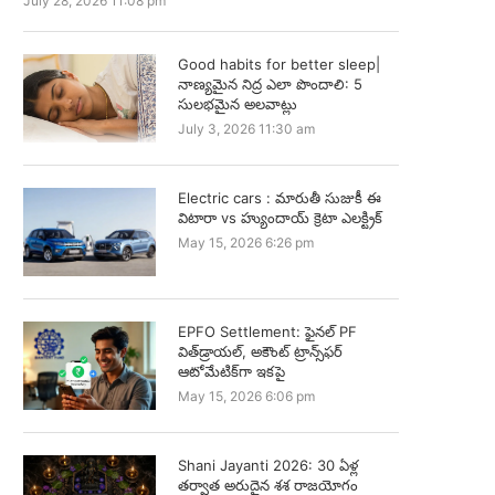
July 28, 2026 11:08 pm
Good habits for better sleep|
నాణ్యమైన నిద్ర ఎలా పొందాలి: 5
సులభమైన అలవాట్లు
July 3, 2026 11:30 am
Electric cars : మారుతీ సుజుకీ ఈ
విటారా vs హ్యుందాయ్ క్రెటా ఎలక్ట్రిక్
May 15, 2026 6:26 pm
EPFO Settlement: ఫైనల్ PF
విత్‌డ్రాయల్, అకౌంట్ ట్రాన్స్‌ఫర్
ఆటోమేటిక్‌గా ఇకపై
May 15, 2026 6:06 pm
Shani Jayanti 2026: 30 ఏళ్ల
తర్వాత అరుదైన శశ రాజయోగం