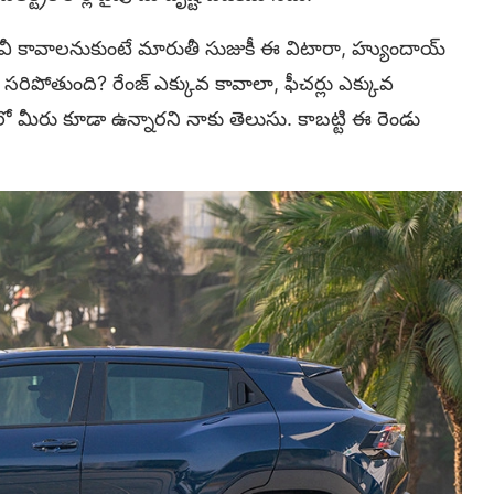
ూవీ కావాలనుకుంటే మారుతీ సుజుకీ ఈ విటారా, హ్యుందాయ్
ు సరిపోతుంది? రేంజ్ ఎక్కువ కావాలా, ఫీచర్లు ఎక్కువ
మీరు కూడా ఉన్నారని నాకు తెలుసు. కాబట్టి ఈ రెండు