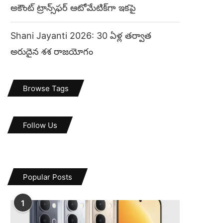
అకౌంట్ ట్రాన్స్‌ఫర్ ఆటోమేటిక్‌గా ఇకపై
Shani Jayanti 2026: 30 ఏళ్ల తర్వాత
అరుదైన శశ రాజయోగం
Browse Tags
Follow Us
Popular Posts
1