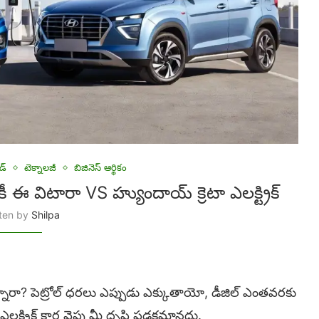
డ్
టెక్నాలజీ
బిజినెస్ ఆర్థికం
 విటారా VS హ్యుందాయ్ క్రెటా ఎలక్ట్రిక్
tten by
Shilpa
న్నారా? పెట్రోల్ ధరలు ఎప్పుడు ఎక్కుతాయో, డీజిల్ ఎంతవరకు
ట్రిక్ కార్ల వైపు మీ దృష్టి పడకమానదు.