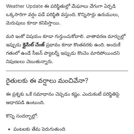
Weather Update ఈ పరిస్థితుల్లో మేఘాలు వేగంగా ఏర్పడి
ఒక్కసారిగా వర్షం పడే పరిస్థితి వస్తుంది. కొన్నిసార్లు ఉరుములు,
మెరుపులు కూడా కనిపిస్తాయి.
మరి ఇంకో విషయం కూడా గుర్తుంచుకోవాలి. వాతావరణ మార్పుల్లో
ఇప్పుడు
క్లైమేట్ చేంజ్
ప్రభావం కూడా కొంతవరకు ఉంది. అందుకే
గతంలో ఉండే సీజన్ ప్యాటర్న్ ఇప్పుడు కొంచెం మారిపోయిందని
నిపుణులు చెబుతున్నారు.
రైతులకు ఈ వర్షాలు మంచివేనా?
ఈ ప్రశ్నకు ఒకే సమాధానం చెప్పడం కష్టం. ఎందుకంటే పరిస్థితిపై
ఆధారపడి ఉంటుంది.
కొన్ని సందర్భాల్లో:
పంటలకు తేమ పెరుగుతుంది