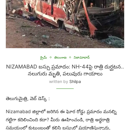
క్రైమ్
తెలంగాణ
నిజామాబాద్
NIZAMABAD బస్సు ప్రమాదం: NH-44పై రాత్రి దుర్ఘటన..
నలుగురు మృతి, పలువురు గాయాలు
written by
Shilpa
తెలుగుమైత్రి, వెబ్ డెస్క్ :
Nizamabad జిల్లాలో జరిగిన ఈ ఘోర రోడ్డు ప్రమాదం మనల్ని
గట్టిగా కదిలించింది కదా? మీరు ఊహించండి, రాత్రి అర్ధరాత్రి
సమయంలో కుటుంబంతో కలిసి బస్సులో ప్రయాణిస్తున్నారు,