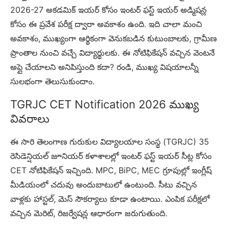
2026-27 అకడమిక్ ఇయర్ కోసం ఇంటర్ ఫస్ట్ ఇయర్ అడ్మిషన్ల
కోసం ఈ ప్రవేశ పరీక్ష ద్వారా అవకాశం ఉంది. ఇది చాలా మంచి
అవకాశం, ముఖ్యంగా ఆర్థికంగా వెనుకబడిన కుటుంబాలకు, గ్రామీణ
ప్రాంతాల నుంచి వచ్చే విద్యార్థులకు. ఈ నోటిఫికేషన్ వచ్చిన వెంటనే
అప్లై చేయాలని అనిపిస్తుంది కదా? రండి, ముఖ్య విషయాలన్నీ
సులభంగా తెలుసుకుందాం.
TGRJC CET Notification 2026 ముఖ్య
వివరాలు
ఈ సారి తెలంగాణ గురుకుల విద్యాలయాల సంస్థ (TGRJC) 35
రెసిడెన్షియల్ జూనియర్ కళాశాలల్లో ఇంటర్ ఫస్ట్ ఇయర్ సీట్ల కోసం
CET నోటిఫికేషన్ ఇచ్చింది. MPC, BiPC, MEC గ్రూపుల్లో ఇంగ్లీష్
మీడియంలో చదువు అందుబాటులో ఉంటుంది. సీటు వచ్చిన
వాళ్లకు హాస్టల్, మెస్ సౌకర్యాలు కూడా ఉంటాయి. ఎంపిక పరీక్షలో
వచ్చిన మెరిట్, రిజర్వేషన్ల ఆధారంగా జరుగుతుంది.