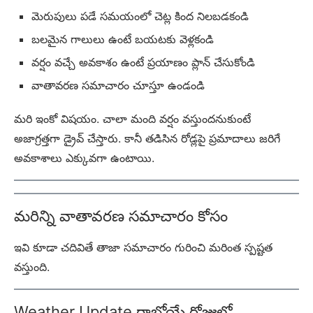
మెరుపులు పడే సమయంలో చెట్ల కింద నిలబడకండి
బలమైన గాలులు ఉంటే బయటకు వెళ్లకండి
వర్షం వచ్చే అవకాశం ఉంటే ప్రయాణం ప్లాన్ చేసుకోండి
వాతావరణ సమాచారం చూస్తూ ఉండండి
మరి ఇంకో విషయం. చాలా మంది వర్షం వస్తుందనుకుంటే
అజాగ్రత్తగా డ్రైవ్ చేస్తారు. కానీ తడిసిన రోడ్లపై ప్రమాదాలు జరిగే
అవకాశాలు ఎక్కువగా ఉంటాయి.
మరిన్ని వాతావరణ సమాచారం కోసం
ఇవి కూడా చదివితే తాజా సమాచారం గురించి మరింత స్పష్టత
వస్తుంది.
Weather Update రాబోయే రోజుల్లో