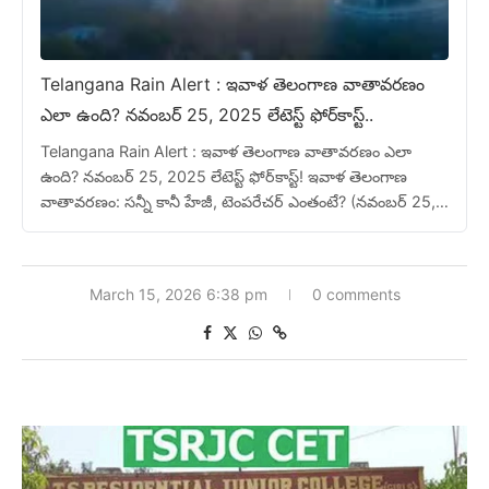
Telangana Rain Alert : ఇవాళ తెలంగాణ వాతావరణం
ఎలా ఉంది? నవంబర్ 25, 2025 లేటెస్ట్ ఫోర్‌కాస్ట్..
Telangana Rain Alert : ఇవాళ తెలంగాణ వాతావరణం ఎలా
ఉంది? నవంబర్ 25, 2025 లేటెస్ట్ ఫోర్‌కాస్ట్! ఇవాళ తెలంగాణ
వాతావరణం: సన్నీ కానీ హేజీ, టెంపరేచర్ ఎంతంటే? (నవంబర్ 25,
2025) హాయ్ ఫ్రెండ్స్, మీరు ఇవాళ బయటికి…
March 15, 2026 6:38 pm
0 comments