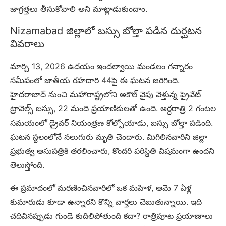
జాగ్రత్తలు తీసుకోవాలి అని మాట్లాడుకుందాం.
Nizamabad జిల్లాలో బస్సు బోల్తా పడిన దుర్ఘటన
వివరాలు
మార్చి 13, 2026 ఉదయం ఇందల్వాయి మండలం గన్నారం
సమీపంలో జాతీయ రహదారి 44పై ఈ ఘటన జరిగింది.
హైదరాబాద్ నుంచి మహారాష్ట్రలోని అకొల్ వైపు వెళ్తున్న ప్రైవేట్
ట్రావెల్స్ బస్సు, 22 మంది ప్రయాణికులతో ఉంది. అర్ధరాత్రి 2 గంటల
సమయంలో డ్రైవర్ నియంత్రణ కోల్పోయాడు, బస్సు బోల్తా పడింది.
ఘటన స్థలంలోనే నలుగురు మృతి చెందారు. మిగిలినవారిని జిల్లా
ప్రభుత్వ ఆసుపత్రికి తరలించారు, కొందరి పరిస్థితి విషమంగా ఉందని
తెలుస్తోంది.
ఈ ప్రమాదంలో మరణించినవారిలో ఒక మహిళ, ఆమె 7 ఏళ్ల
కుమారుడు కూడా ఉన్నారని కొన్ని వార్తలు చెబుతున్నాయి. ఇది
చదివినప్పుడు గుండె కుదిలిపోతుంది కదా? రాత్రిపూట ప్రయాణాలు