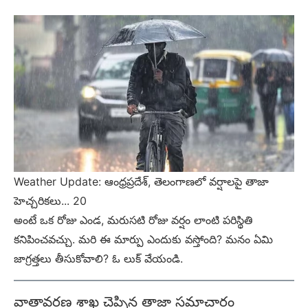
Weather Update: ఆంధ్రప్రదేశ్, తెలంగాణలో వర్షాలపై తాజా
హెచ్చరికలు... 20
అంటే ఒక రోజు ఎండ, మరుసటి రోజు వర్షం లాంటి పరిస్థితి
కనిపించవచ్చు. మరి ఈ మార్పు ఎందుకు వస్తోంది? మనం ఏమి
జాగ్రత్తలు తీసుకోవాలి? ఓ లుక్ వేయండి.
వాతావరణ శాఖ చెప్పిన తాజా సమాచారం