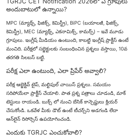
TGRJC CET Notification 2026లో ఏ గ్రూపులు
అందుబాటులో ఉన్నాయి?
MPC (మ్యాథ్స్, ఫిజిక్స్, కెమిస్ట్రీ), BiPC (బయాలజీ, ఫిజిక్స్,
కెమిస్ట్రీ), MEC (మ్యాథ్స్, ఎకనామిక్స్, కామర్స్) – ఇవే మూడు
గ్రూపులు. ఇంగ్లీష్ మీడియం ఉంటుంది, కాబట్టి ఇంగ్లీష్ ప్రాక్టీస్ ఉంటే
మంచిది. పరీక్షలో సబ్జెక్టులకు సంబంధించిన ప్రశ్నలు వస్తాయి, 10వ
తరగతి సిలబస్ బట్టి.
పరీక్ష ఎలా ఉంటుంది, ఎలా ప్రిపేర్ అవ్వాలి?
పరీక్ష ఆబ్జెక్టివ్ టైప్, మల్టిపుల్ చాయిస్ ప్రశ్నలు. సమయం
సరిపోయేలా ప్రాక్టీస్ చేయాలి. పాత ప్రశ్న పత్రాలు చూడండి, మాక్
టెస్టులు రాయండి. బుక్స్ లో నుంచి బేసిక్ కాన్సెప్టులు క్లియర్
చేసుకోండి. ఒకవేళ మీకు డౌట్ ఉంటే టీచర్స్‌ని అడగండి లేదా
ఆన్‌లైన్ రిసోర్సెస్ ఉపయోగించండి.
ఎందుకు TGRJC ఎంచుకోవాలి?