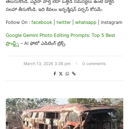
తెలుసుకోండి. ఏవైనా హెల్త్ లేదా ఒత్తిడి సమస్యలు ఉంటే డాక్టర్
సలహా తీసుకోండి. ఇది కేవలం ఇన్ఫర్మేషన్ పర్పస్ కోసమే.
Follow On :
facebook
|
twitter
|
whatsapp
| instagram
Google Gemini Photo Editing Prompts: Top 5 Best
ప్రాంప్ట్స్
– AI ఫోటో ఎడిటింగ్ ట్రిక్స్.
March 13, 2026 3:36 pm
0 comments