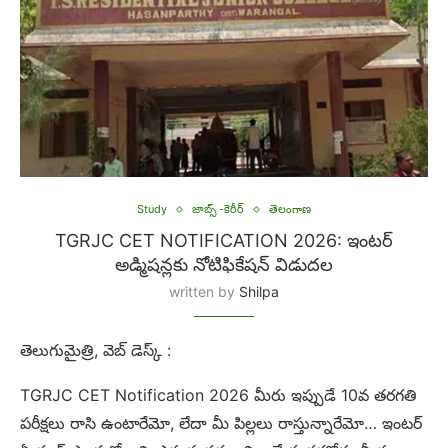
Study
జాబ్స్ -కెరీర్
తెలంగాణ
TGRJC CET NOTIFICATION 2026: ఇంటర్
అడ్మిషన్లకు నోటిఫికేషన్ విడుదల
written by
Shilpa
తెలుగుమైత్రి, వెబ్ డెస్క్ :
TGRJC CET Notification 2026 మీరు ఇప్పుడే 10వ తరగతి
పరీక్షలు రాసి ఉంటారేమో, లేదా మీ పిల్లలు రాస్తున్నారేమో… ఇంటర్