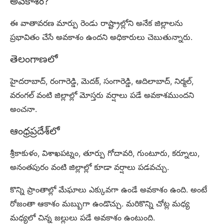
అవకాశం?
ఈ వాతావరణ మార్పు రెండు రాష్ట్రాల్లోని అనేక జిల్లాలను
ప్రభావితం చేసే అవకాశం ఉందని అధికారులు చెబుతున్నారు.
తెలంగాణలో
హైదరాబాద్, రంగారెడ్డి, మెదక్, సంగారెడ్డి, ఆదిలాబాద్, నిర్మల్,
వరంగల్ వంటి జిల్లాల్లో మోస్తరు వర్షాలు పడే అవకాశముందని
అంచనా.
ఆంధ్రప్రదేశ్‌లో
శ్రీకాకుళం, విశాఖపట్నం, తూర్పు గోదావరి, గుంటూరు, కర్నూలు,
అనంతపురం వంటి జిల్లాల్లో కూడా వర్షాలు పడవచ్చు.
కొన్ని ప్రాంతాల్లో మేఘాలు ఎక్కువగా ఉండే అవకాశం ఉంది. అంటే
రోజంతా ఆకాశం మబ్బుగా ఉండొచ్చు. మరికొన్ని చోట్ల మధ్య
మధ్యలో చిన్న జల్లులు పడే అవకాశం ఉంటుంది.