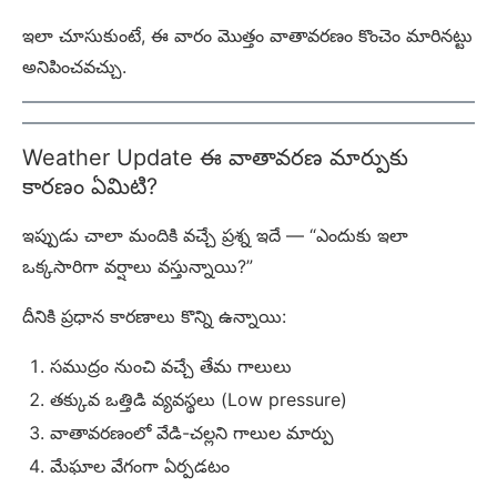
ఇలా చూసుకుంటే, ఈ వారం మొత్తం వాతావరణం కొంచెం మారినట్టు
అనిపించవచ్చు.
Weather Update ఈ వాతావరణ మార్పుకు
కారణం ఏమిటి?
ఇప్పుడు చాలా మందికి వచ్చే ప్రశ్న ఇదే — “ఎందుకు ఇలా
ఒక్కసారిగా వర్షాలు వస్తున్నాయి?”
దీనికి ప్రధాన కారణాలు కొన్ని ఉన్నాయి:
సముద్రం నుంచి వచ్చే తేమ గాలులు
తక్కువ ఒత్తిడి వ్యవస్థలు (Low pressure)
వాతావరణంలో వేడి-చల్లని గాలుల మార్పు
మేఘాల వేగంగా ఏర్పడటం