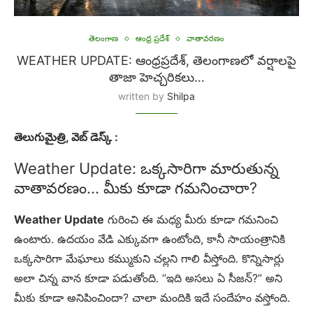
తెలంగాణ
ఆంధ్ర ప్రదేశ్
వాతావరణం
WEATHER UPDATE: ఆంధ్రప్రదేశ్, తెలంగాణలో వర్షాలపై
తాజా హెచ్చరికలు…
written by
Shilpa
తెలుగుమైత్రి, వెబ్ డెస్క్ :
Weather Update: ఒక్కసారిగా మారుతున్న
వాతావరణం… మీకు కూడా గమనించారా?
Weather Update
గురించి ఈ మధ్య మీరు కూడా గమనించి
ఉంటారు. ఉదయం వేడి ఎక్కువగా ఉంటోంది, కానీ సాయంత్రానికి
ఒక్కసారిగా మేఘాలు కమ్ముకుని చల్లని గాలి వీస్తోంది. కొన్నిసార్లు
అలా చిన్న వాన కూడా పడుతోంది. “ఇది అసలు ఏ సీజన్?” అని
మీకు కూడా అనిపించిందా? చాలా మందికి ఇదే సందేహం వస్తోంది.