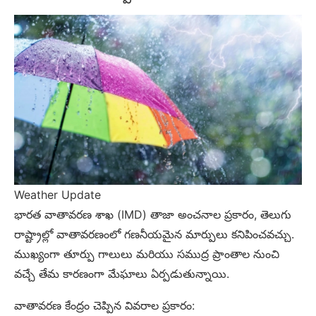
Weather Update
భారత వాతావరణ శాఖ (IMD) తాజా అంచనాల ప్రకారం, తెలుగు
రాష్ట్రాల్లో వాతావరణంలో గణనీయమైన మార్పులు కనిపించవచ్చు.
ముఖ్యంగా తూర్పు గాలులు మరియు సముద్ర ప్రాంతాల నుంచి
వచ్చే తేమ కారణంగా మేఘాలు ఏర్పడుతున్నాయి.
వాతావరణ కేంద్రం చెప్పిన వివరాల ప్రకారం: