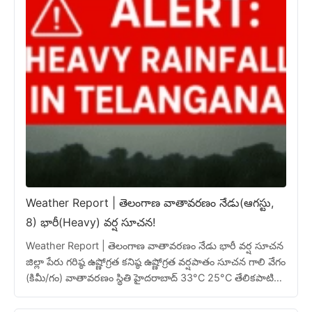
Weather Report | తెలంగాణ వాతావరణం నేడు(ఆగస్టు,
8) భారీ(Heavy) వర్ష సూచన!
Weather Report | తెలంగాణ వాతావరణం నేడు భారీ వర్ష సూచన
జిల్లా పేరు గరిష్ఠ ఉష్ణోగ్రత కనిష్ఠ ఉష్ణోగ్రత వర్షపాతం సూచన గాలి వేగం
(కిమీ/గం) వాతావరణం స్థితి హైదరాబాద్ 33°C 25°C తేలికపాటి
వర్షం 20 మేఘావృతం, వర్ష…