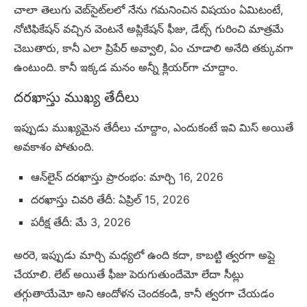
చాలా తెలుగు వెబ్‌సైట్‌లలో నేను గమనించిన విషయం ఏమిటంటే,
నోటిఫికేషన్ వచ్చిన వెంటనే అప్లికేషన్ ఫీజు, డేట్స్ గురించి మాత్రమే
చెబుతారు, కానీ ఎలా ప్రిపేర్ అవ్వాలి, ఏం చూడాలి అనేది తక్కువగా
ఉంటుంది. కానీ ఇక్కడ మనం అన్నీ క్లియర్‌గా చూద్దాం.
దరఖాస్తు ముఖ్య తేదీలు
ఇప్పుడు ముఖ్యమైన తేదీలు చూద్దాం, ఎందుకంటే ఇవి మిస్ అయితే
అవకాశం పోతుంది.
ఆన్‌లైన్ దరఖాస్తు ప్రారంభం: మార్చి 16, 2026
దరఖాస్తు చివరి తేదీ: ఏప్రిల్ 15, 2026
పరీక్ష తేదీ: మే 3, 2026
అరరె, ఇప్పుడు మార్చి మధ్యలో ఉంది కదా, కాబట్టి త్వరగా అప్లై
చేయాలి. లేట్ అయితే ఫీజు పెరుగుతుందేమో లేదా సీట్లు
తగ్గుతాయేమో అని ఆందోళన చెందకండి, కానీ త్వరగా చేయడం