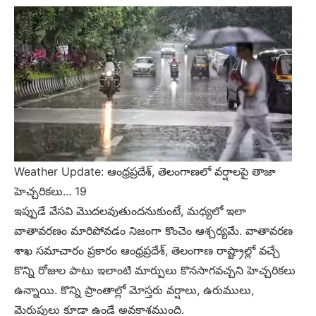
Weather Update: ఆంధ్రప్రదేశ్, తెలంగాణలో వర్షాలపై తాజా
హెచ్చరికలు... 19
ఇప్పుడే వేసవి మొదలవుతుందనుకుంటే, మధ్యలో ఇలా
వాతావరణం మారిపోవడం నిజంగా కొంచెం ఆశ్చర్యమే. వాతావరణ
శాఖ సమాచారం ప్రకారం ఆంధ్రప్రదేశ్, తెలంగాణ రాష్ట్రాల్లో వచ్చే
కొన్ని రోజుల పాటు ఇలాంటి మార్పులు కొనసాగవచ్చని హెచ్చరికలు
ఉన్నాయి. కొన్ని ప్రాంతాల్లో మోస్తరు వర్షాలు, ఉరుములు,
మెరుపులు కూడా ఉండే అవకాశముంది.