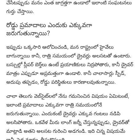
చేసేటప్పుడు మనం ఎంత జాగ్రత్తగా ఉండాలో ఇలాంటి సంఘటనలు
గుర్తు చేస్తాయి.
రోడ్డు ప్రమాదాలు ఎందుకు ఎక్కువగా
జరుగుతున్నాయి?
ఇప్పుడు ఒక్కసారి ఆలోచించండి, మన రాష్ట్రంలో హైవేలు
బాగున్నాయి కానీ, రాత్రి సమయంలో డ్రైవర్లు అలసటతో ఉంటారు.
బస్సుల్లో స్లీపర్ బెర్త్‌లు ఉంటే ప్రయాణికులు నిద్రపోతారు, కానీ డ్రైవర్
మాత్రం ఎప్పుడూ అప్రమత్తంగా ఉండాలి. కానీ చాలాసార్లు స్పీడ్,
అదుపు తప్పడం, రోడ్డు పరిస్థితులు కారణాలవుతున్నాయి.
చాలా తెలుగు వెబ్‌సైట్‌లలో నేను గమనించిన విషయం ఏమిటంటే,
ఇలాంటి ప్రమాదాలు ఎక్కువగా రాత్రి సమయంలోనే
జరుగుతున్నాయి. ఎందుకంటే డ్రైవర్లు ఎక్కువ గంటలు నడిపి
అలసిపోతారు. ఒకవేళ మీరు లాంగ్ జర్నీ చేస్తున్నప్పుడు, డ్రైవర్‌తో
మాట్లాడి అతని అలసట గురించి అడగండి. ఇది చిన్న విషయమే
కానీ, పెద్ద మార్పు తీసుకొస్తుంది.