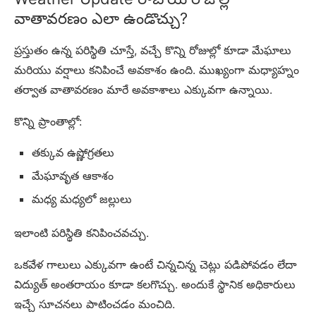
వాతావరణం ఎలా ఉండొచ్చు?
ప్రస్తుతం ఉన్న పరిస్థితి చూస్తే, వచ్చే కొన్ని రోజుల్లో కూడా మేఘాలు
మరియు వర్షాలు కనిపించే అవకాశం ఉంది. ముఖ్యంగా మధ్యాహ్నం
తర్వాత వాతావరణం మారే అవకాశాలు ఎక్కువగా ఉన్నాయి.
కొన్ని ప్రాంతాల్లో:
తక్కువ ఉష్ణోగ్రతలు
మేఘావృత ఆకాశం
మధ్య మధ్యలో జల్లులు
ఇలాంటి పరిస్థితి కనిపించవచ్చు.
ఒకవేళ గాలులు ఎక్కువగా ఉంటే చిన్నచిన్న చెట్లు పడిపోవడం లేదా
విద్యుత్ అంతరాయం కూడా కలగొచ్చు. అందుకే స్థానిక అధికారులు
ఇచ్చే సూచనలు పాటించడం మంచిది.