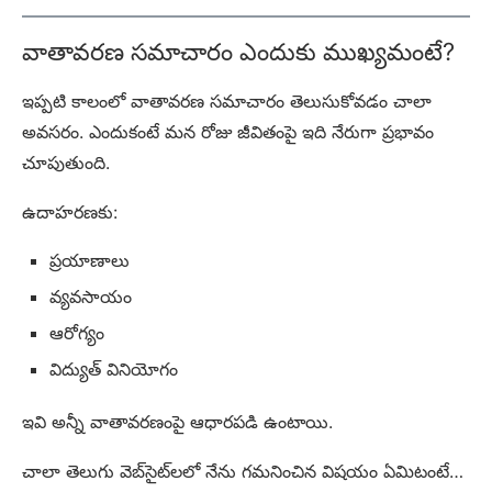
వాతావరణ సమాచారం ఎందుకు ముఖ్యమంటే?
ఇప్పటి కాలంలో వాతావరణ సమాచారం తెలుసుకోవడం చాలా
అవసరం. ఎందుకంటే మన రోజు జీవితంపై ఇది నేరుగా ప్రభావం
చూపుతుంది.
ఉదాహరణకు:
ప్రయాణాలు
వ్యవసాయం
ఆరోగ్యం
విద్యుత్ వినియోగం
ఇవి అన్నీ వాతావరణంపై ఆధారపడి ఉంటాయి.
చాలా తెలుగు వెబ్‌సైట్‌లలో నేను గమనించిన విషయం ఏమిటంటే…