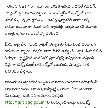
TGRJC CET Notification 2026 ఇక్కడ చదివితే డిసిప్లిన్,
రెగ్యులర్ స్టడీ హాబిట్ వస్తుంది. హాస్టల్ లైఫ్‌లో ఫ్రెండ్స్‌తో కలిసి
చదవడం, ఎక్స్‌ట్రా క్లాసులు – ఇవన్నీ ఫ్యూచర్‌కి బాగా హెల్ప్
అవుతాయి. చాలా మంది టాప్ ర్యాంకర్లు ఇక్కడి నుంచే వచ్చారు.
కాబట్టి, అవకాశం ఉంటే ట్రై చేయండి.
మీరు అప్లై చేసి, మంచి ర్యాంక్ తెచ్చుకుని సీటు సంపాదించాలని
కోరుకుంటున్నాను. పరీక్షకు బాగా ప్రిపేర్ అవ్వండి, టెన్షన్ తీసుకోకండి.
ఓర్పుగా, స్పష్టమైన మనసుతో ప్రయత్నిస్తే ఖచ్చితంగా వస్తుంది.
ఏమైనా డౌట్స్ ఉంటే కామెంట్స్‌లో అడగండి, సాధ్యమైనంత
సహాయం చేస్తాను.
గమనిక:
ఈ ఆర్టికల్‌లో ఇచ్చిన సమాచారం అధికారిక నోటిఫికేషన్
ఆధారంగా ఉంది. అయితే, అడ్మిషన్లు, తేదీలు, ఫీజు వివరాలు
మారవచ్చు. దయచేసి అధికారిక వెబ్‌సైట్
http://tgrjc.cgg.gov.in/
ని సందర్శించి లేటెస్ట్ అప్‌డేట్స్