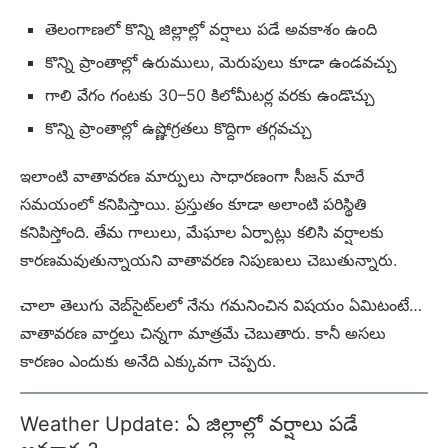
తెలంగాణలో కొన్ని జిల్లాల్లో వర్షాలు పడే అవకాశం ఉంది
కొన్ని ప్రాంతాల్లో ఉరుములు, మెరుపులు కూడా ఉండవచ్చు
గాలి వేగం గంటకు 30–50 కిలోమీటర్ల వరకు ఉండొచ్చు
కొన్ని ప్రాంతాల్లో ఉష్ణోగ్రతలు కొద్దిగా తగ్గవచ్చు
ఇలాంటి వాతావరణ మార్పులు సాధారణంగా సీజన్ మారే
సమయంలో కనిపిస్తాయి. ప్రస్తుతం కూడా అలాంటి పరిస్థితి
కనిపిస్తోంది. తేమ గాలులు, మేఘాల ఏర్పాట్లు కలిసి వర్షాలకు
కారణమవుతున్నాయని వాతావరణ నిపుణులు చెబుతున్నారు.
చాలా తెలుగు వెబ్‌సైట్‌లలో నేను గమనించిన విషయం ఏమిటంటే…
వాతావరణ వార్తలు చిన్నగా మాత్రమే చెబుతారు. కానీ అసలు
కారణం ఎందుకు అనేది ఎక్కువగా చెప్పరు.
Weather Update: ఏ జిల్లాల్లో వర్షాలు పడే