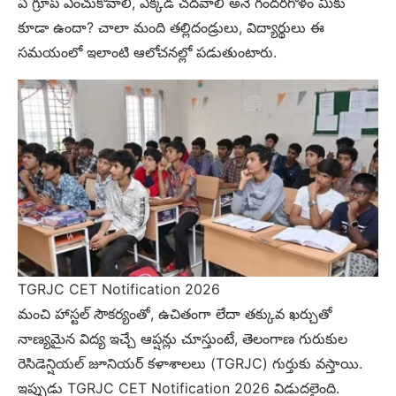
ఏ గ్రూప్ ఎంచుకోవాలి, ఎక్కడ చదవాలి అనే గందరగోళం మీకు
కూడా ఉందా? చాలా మంది తల్లిదండ్రులు, విద్యార్థులు ఈ
సమయంలో ఇలాంటి ఆలోచనల్లో పడుతుంటారు.
TGRJC CET Notification 2026
మంచి హాస్టల్ సౌకర్యంతో, ఉచితంగా లేదా తక్కువ ఖర్చుతో
నాణ్యమైన విద్య ఇచ్చే ఆప్షన్లు చూస్తుంటే, తెలంగాణ గురుకుల
రెసిడెన్షియల్ జూనియర్ కళాశాలలు (TGRJC) గుర్తుకు వస్తాయి.
ఇప్పుడు TGRJC CET Notification 2026 విడుదలైంది.