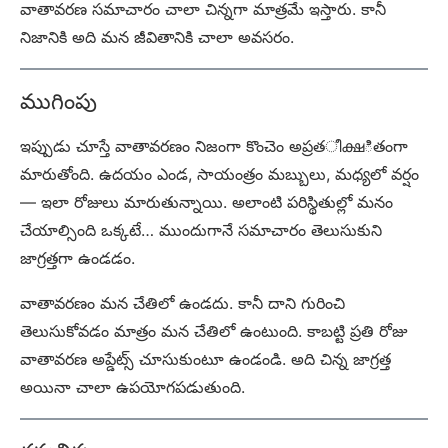
వాతావరణ సమాచారం చాలా చిన్నగా మాత్రమే ఇస్తారు. కానీ
నిజానికి అది మన జీవితానికి చాలా అవసరం.
ముగింపు
ఇప్పుడు చూస్తే వాతావరణం నిజంగా కొంచెం అప్రతീക്ഷితంగా
మారుతోంది. ఉదయం ఎండ, సాయంత్రం మబ్బులు, మధ్యలో వర్షం
— ఇలా రోజులు మారుతున్నాయి. అలాంటి పరిస్థితుల్లో మనం
చేయాల్సింది ఒక్కటే… ముందుగానే సమాచారం తెలుసుకుని
జాగ్రత్తగా ఉండడం.
వాతావరణం మన చేతిలో ఉండదు. కానీ దాని గురించి
తెలుసుకోవడం మాత్రం మన చేతిలో ఉంటుంది. కాబట్టి ప్రతి రోజు
వాతావరణ అప్డేట్స్ చూసుకుంటూ ఉండండి. అది చిన్న జాగ్రత్త
అయినా చాలా ఉపయోగపడుతుంది.