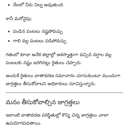
నేలలో నీరు నిల్వ అవుతుంది
కానీ మరోవైపు:
పండిన పంటలు నష్టపోవచ్చు
గాలి వల్ల పంటలు పడిపోవచ్చు
గతంలో కూడా అనేక జిల్లాల్లో అకస్మాత్తుగా వచ్చిన వర్షాల వల్ల
పంటలకు నష్టం జరిగినట్లు రైతులు చెప్పారు.
అందుకే రైతులు వాతావరణ సమాచారం చూసుకుంటూ ముందుగా
జాగ్రత్తలు తీసుకోవాలని అధికారులు సూచిస్తున్నారు.
మనం తీసుకోవాల్సిన జాగ్రత్తలు
ఇలాంటి వాతావరణ పరిస్థితుల్లో కొన్ని చిన్న జాగ్రత్తలు చాలా
ఉపయోగపడతాయి.