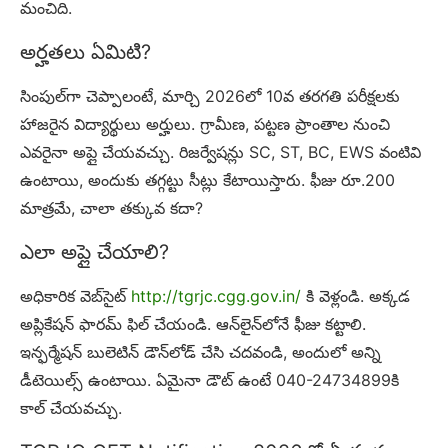
మంచిది.
అర్హతలు ఏమిటి?
సింపుల్‌గా చెప్పాలంటే, మార్చి 2026లో 10వ తరగతి పరీక్షలకు
హాజరైన విద్యార్థులు అర్హులు. గ్రామీణ, పట్టణ ప్రాంతాల నుంచి
ఎవరైనా అప్లై చేయవచ్చు. రిజర్వేషన్లు SC, ST, BC, EWS వంటివి
ఉంటాయి, అందుకు తగ్గట్టు సీట్లు కేటాయిస్తారు. ఫీజు రూ.200
మాత్రమే, చాలా తక్కువ కదా?
ఎలా అప్లై చేయాలి?
అధికారిక వెబ్‌సైట్
http://tgrjc.cgg.gov.in/
కి వెళ్లండి. అక్కడ
అప్లికేషన్ ఫారమ్ ఫిల్ చేయండి. ఆన్‌లైన్‌లోనే ఫీజు కట్టాలి.
ఇన్ఫర్మేషన్ బులెటిన్ డౌన్‌లోడ్ చేసి చదవండి, అందులో అన్ని
డీటెయిల్స్ ఉంటాయి. ఏమైనా డౌట్ ఉంటే 040-24734899కి
కాల్ చేయవచ్చు.