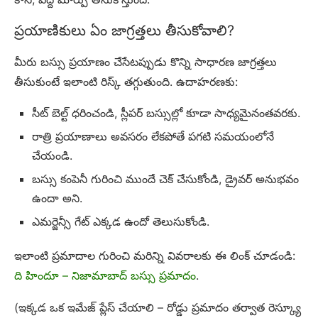
ప్రయాణికులు ఏం జాగ్రత్తలు తీసుకోవాలి?
మీరు బస్సు ప్రయాణం చేసేటప్పుడు కొన్ని సాధారణ జాగ్రత్తలు
తీసుకుంటే ఇలాంటి రిస్క్ తగ్గుతుంది. ఉదాహరణకు:
సీట్ బెల్ట్ ధరించండి, స్లీపర్ బస్సుల్లో కూడా సాధ్యమైనంతవరకు.
రాత్రి ప్రయాణాలు అవసరం లేకపోతే పగటి సమయంలోనే
చేయండి.
బస్సు కంపెనీ గురించి ముందే చెక్ చేసుకోండి, డ్రైవర్ అనుభవం
ఉందా అని.
ఎమర్జెన్సీ గేట్ ఎక్కడ ఉందో తెలుసుకోండి.
ఇలాంటి ప్రమాదాల గురించి మరిన్ని వివరాలకు ఈ లింక్ చూడండి:
ది హిందూ – నిజామాబాద్ బస్సు ప్రమాదం
.
(ఇక్కడ ఒక ఇమేజ్ ప్లేస్ చేయాలి – రోడ్డు ప్రమాదం తర్వాత రెస్క్యూ