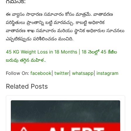
గమనిక:
ఈ వ్యాసం సాధారణ సమాచారం కోసం మాత్రమే. వాతావరణ
పరిస్థితులు ప్రాంతాన్ని బట్టి మారవచ్చు. కాబట్టి అధికారిక
వాతావరణ శాఖ సమాచారం మరియు స్థానిక అధికారుల సూచనలు
ఎప్పటికప్పుడు పరిశీలించడం మంచిది.
45 KG Weight Loss in 18 Months | 18 నెలల్లో 45 కేజీల
బరువు తగ్గిన మహిళ..
Follow On:
facebook
|
twitter
|
whatsapp
|
instagram
Related Posts