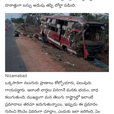
హఠాత్తుగా బస్సు అదుపు తప్పి బోల్తా పడింది.
Nizamabad
ఒక్కసారిగా నలుగురు ప్రాణాలు కోల్పోయారు, పలువురు
గాయపడ్డారు. ఇలాంటి వార్తలు వినగానే మనకు భయం, బాధ
కలుగుతుంది. ముఖ్యంగా మన తెలుగు రాష్ట్రాల్లో ఇలాంటి
ప్రమాదాలు తరచూ జరుగుతున్నాయి. ఇప్పుడు ఈ ప్రమాదం
గురించి కొంచెం వివరంగా చూద్దాం, ఎందుకు ఇలా జరిగింది, ఏం