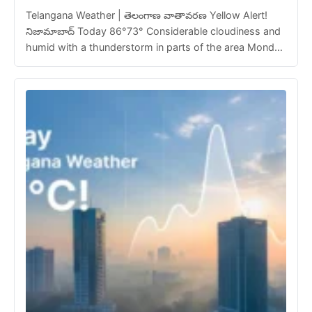
Telangana Weather | తెలంగాణ వాతావరణ Yellow Alert!
నిజామాబాద్ Today 86°73° Considerable cloudiness and
humid with a thunderstorm in parts of the area Monday
85°73° A little morning rain; otherwise, considerable…