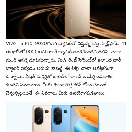
Vivo T5 Pro: 9020mAh బ్యాటరీతో వస్తున్న కొత్త స్మార్ట్‌ఫోన్... 11
ఈ ఫోన్‌లో 9020mAh భారీ బ్యాటరీ ఉండనుందని తెలిసి, చాలా
మంది ఆసక్తి చూపిస్తున్నారు. మిడ్-రేంజ్ సెగ్మెంట్‌లో ఇలాంటి భారీ
బ్యాటరీ ఇవ్వడం అరుదు కాబట్టి, ఈ లీక్స్ చాలా ఆసక్తికరంగా
ఉన్నాయి. ఏప్రిల్ మధ్యలో భారత్‌లో లాంచ్ అయ్యే అవకాశం
ఉందని సమాచారం. మీరు కూడా కొత్త ఫోన్ కోసం వెయిట్
చేస్తున్నట్టయితే, ఈ వివరాలు మీకు ఉపయోగపడతాయి.