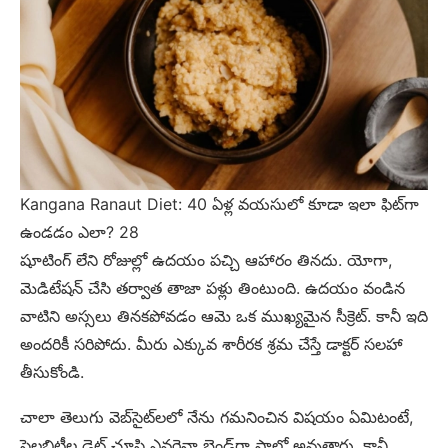
Kangana Ranaut Diet: 40 ఏళ్ల వయసులో కూడా ఇలా ఫిట్‌గా
ఉండడం ఎలా? 28
షూటింగ్ లేని రోజుల్లో ఉదయం పచ్చి ఆహారం తినదు. యోగా,
మెడిటేషన్ చేసి తర్వాత తాజా పళ్లు తింటుంది. ఉదయం వండిన
వాటిని అస్సలు తినకపోవడం ఆమె ఒక ముఖ్యమైన సీక్రెట్. కానీ ఇది
అందరికీ సరిపోదు. మీరు ఎక్కువ శారీరక శ్రమ చేస్తే డాక్టర్ సలహా
తీసుకోండి.
చాలా తెలుగు వెబ్‌సైట్‌లలో నేను గమనించిన విషయం ఏమిటంటే,
సెలబ్రిటీల డైట్ చూసి ఎవరైనా బ్లైండ్‌గా ఫాలో అవుతారు. కానీ