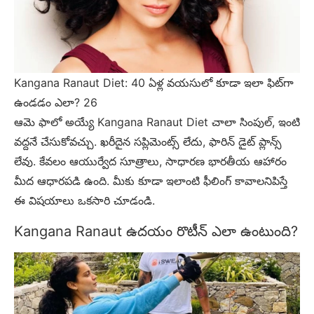
Kangana Ranaut Diet: 40 ఏళ్ల వయసులో కూడా ఇలా ఫిట్‌గా
ఉండడం ఎలా? 26
ఆమె ఫాలో అయ్యే Kangana Ranaut Diet చాలా సింపుల్, ఇంటి
వద్దనే చేసుకోవచ్చు. ఖరీదైన సప్లిమెంట్స్ లేదు, ఫారిన్ డైట్ ప్లాన్స్
లేవు. కేవలం ఆయుర్వేద సూత్రాలు, సాధారణ భారతీయ ఆహారం
మీద ఆధారపడి ఉంది. మీకు కూడా ఇలాంటి ఫీలింగ్ కావాలనిపిస్తే
ఈ విషయాలు ఒకసారి చూడండి.
Kangana Ranaut ఉదయం రొటీన్ ఎలా ఉంటుంది?