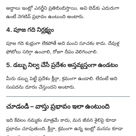
అద్దాలు ఇంట్లో ఎనర్జీని ప్రతిబింబిస్తాయి. అవి బెడ్‌కు ఎదురుగా
ఉంటే నెగటివ్ ప్రభావం ఉంటుంది అంటారు.
4. పూజ గది నిర్లక్ష్యం
పూజ గది శుభ్రంగా లేకపోతే అది మంచి సూచకం కాదు. దేవుళ్ల
ఫోటోలు సరిగ్గా ఉంచాలి, రోజూ దీపం వెలిగించాలి.
5. డబ్బు నిల్వ చేసే ప్రదేశం అస్తవ్యస్తంగా ఉండటం
మీరు డబ్బు పెట్టే ప్రదేశం క్లీన్గా, క్రమంగా ఉండాలి. లేదంటే అది
సంపదను దూరం చేస్తుందని అంటారు.
చూడండి – వాస్తు ప్రభావం ఇలా ఉంటుంది
ఇది కేవలం నమ్మకం మాత్రమే కాదు, మన జీవన శైలిపై కూడా
ప్రభావం చూపుతుంది. క్లీన్గా, క్రమంగా ఉన్న ఇంట్లో మనసు కూడా