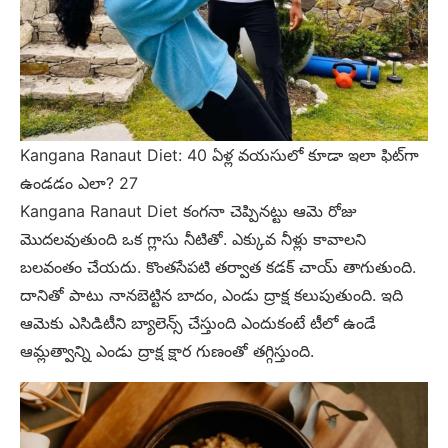
Kangana Ranaut Diet: 40 ఏళ్ల వయసులో కూడా ఇలా ఫిట్‌గా
ఉండడం ఎలా? 27
Kangana Ranaut Diet కంగనా చెప్పినట్టు ఆమె రోజు
మొదలవుతుంది ఒక గ్లాసు నీటితో. ఎక్కువ నీళ్లు కావాలని
బలవంతం చేయదు. కొంతసేపటి తర్వాత కడక్ చాయ్ తాగుతుంది.
దానితో పాటు నానబెట్టిన బాదం, ఎండు ద్రాక్ష కలుపుతుంది. ఇది
ఆమెకు ఎసిడిటీని బ్యాలెన్స్ చేస్తుంది ఎందుకంటే టీలో ఉండే
ఆమ్లత్వాన్ని ఎండు ద్రాక్ష క్షార గుణంతో తగ్గిస్తుంది.