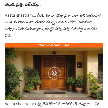
తెలుగుమైత్రి, వెబ్ డెస్క్ :
Vastu shastram… మీకు కూడా ఎప్పుడైనా ఇలా అనిపించిందా?
ఎంత సంపాదించినా చేతిలో డబ్బు నిలవడం లేదు, అనవసర
ఖర్చులు పెరుగుతున్నాయి, ఇంట్లో చిన్న చిన్న సమస్యలు ఆగడం
లేదు.
Vastu shastram: లక్ష్మీ దేవి కోపానికి దారితీసే 5 తప్పులు – మీ