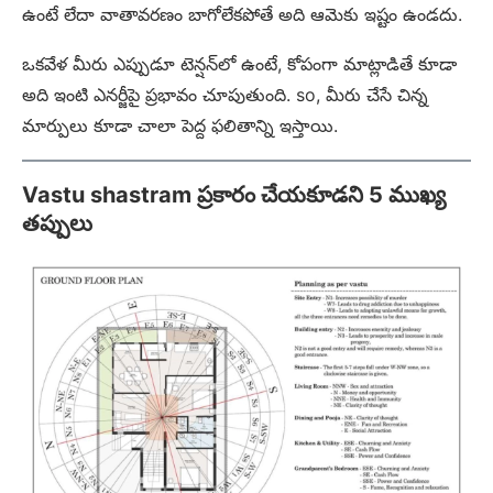
ఉంటే లేదా వాతావరణం బాగోలేకపోతే అది ఆమెకు ఇష్టం ఉండదు.
ఒకవేళ మీరు ఎప్పుడూ టెన్షన్‌లో ఉంటే, కోపంగా మాట్లాడితే కూడా
అది ఇంటి ఎనర్జీపై ప్రభావం చూపుతుంది. so, మీరు చేసే చిన్న
మార్పులు కూడా చాలా పెద్ద ఫలితాన్ని ఇస్తాయి.
Vastu shastram ప్రకారం చేయకూడని 5 ముఖ్య
తప్పులు