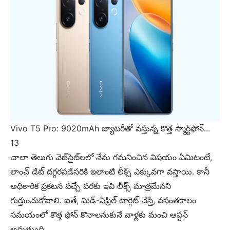
Vivo T5 Pro: 9020mAh బ్యాటరీతో వస్తున్న కొత్త స్మార్ట్‌ఫోన్...
13
చాలా తెలుగు వెబ్‌సైట్‌లలో నేను గమనించిన విషయం ఏమిటంటే,
లాంచ్ డేట్ దగ్గరపడేసరికి ఇలాంటి లీక్స్ ఎక్కువగా వస్తాయి. కానీ
అధికారిక ప్రకటన వచ్చే వరకు ఇవి లీక్స్ మాత్రమేనని
గుర్తుంచుకోవాలి. ఐతే, మిడ్-ఏప్రిల్ టార్గెట్ చేస్తే, వసంతకాలం
సమయంలో కొత్త ఫోన్ కొనాలనుకునే వాళ్లకు మంచి ఆప్షన్
అవుతుంది.