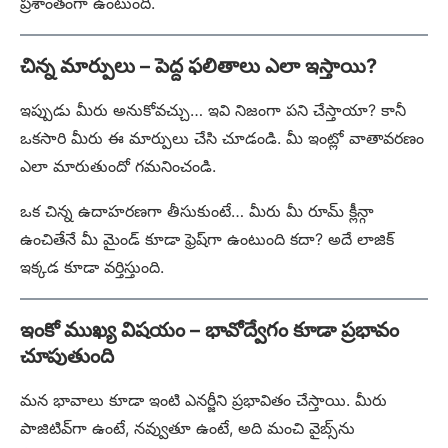
ప్రశాంతంగా ఉంటుంది.
చిన్న మార్పులు – పెద్ద ఫలితాలు ఎలా ఇస్తాయి?
ఇప్పుడు మీరు అనుకోవచ్చు… ఇవి నిజంగా పని చేస్తాయా? కానీ
ఒకసారి మీరు ఈ మార్పులు చేసి చూడండి. మీ ఇంట్లో వాతావరణం
ఎలా మారుతుందో గమనించండి.
ఒక చిన్న ఉదాహరణగా తీసుకుంటే… మీరు మీ రూమ్ క్లీన్గా
ఉంచితేనే మీ మైండ్ కూడా ఫ్రెష్‌గా ఉంటుంది కదా? అదే లాజిక్
ఇక్కడ కూడా వర్తిస్తుంది.
ఇంకో ముఖ్య విషయం – భావోద్వేగం కూడా ప్రభావం
చూపుతుంది
మన భావాలు కూడా ఇంటి ఎనర్జీని ప్రభావితం చేస్తాయి. మీరు
పాజిటివ్‌గా ఉంటే, నవ్వుతూ ఉంటే, అది మంచి వైబ్స్‌ను