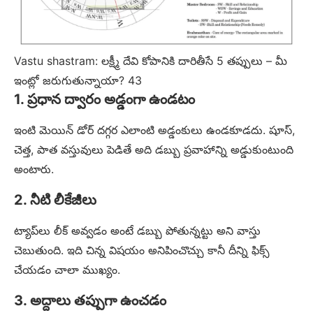
Vastu shastram: లక్ష్మీ దేవి కోపానికి దారితీసే 5 తప్పులు – మీ
ఇంట్లో జరుగుతున్నాయా? 43
1. ప్రధాన ద్వారం అడ్డంగా ఉండటం
ఇంటి మెయిన్ డోర్ దగ్గర ఎలాంటి అడ్డంకులు ఉండకూడదు. షూస్,
చెత్త, పాత వస్తువులు పెడితే అది డబ్బు ప్రవాహాన్ని అడ్డుకుంటుంది
అంటారు.
2. నీటి లీకేజీలు
ట్యాప్‌లు లీక్ అవ్వడం అంటే డబ్బు పోతున్నట్టు అని వాస్తు
చెబుతుంది. ఇది చిన్న విషయం అనిపించొచ్చు కానీ దీన్ని ఫిక్స్
చేయడం చాలా ముఖ్యం.
3. అద్దాలు తప్పుగా ఉంచడం