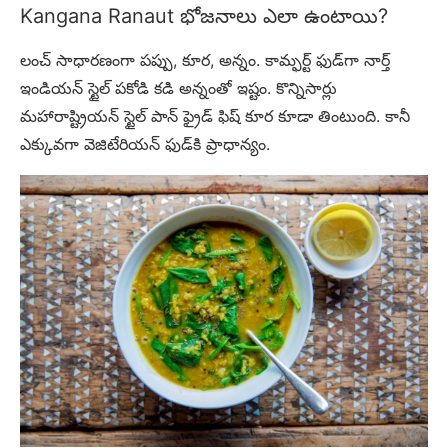
Kangana Ranaut భోజనాలు ఎలా ఉంటాయి?
లంచ్ సాధారణంగా పప్పు, కూర, అన్నం. కామ్ఫర్ట్ ఫుడ్‌గా నార్త్
ఇండియన్ స్టైల్ పకోడి కడి అన్నంతో ఇష్టం. కొన్నిసార్లు
మహారాష్ట్రియన్ స్టైల్ పాన్ ఫ్రైడ్ ఫిష్ కూర కూడా తింటుంది. కానీ
ఎక్కువగా వెజిటేరియన్ ఫుడ్‌కి ప్రాధాన్యం.