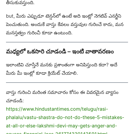
తీసుకువస్తుంది.
but, మీరు ఎప్పుడూ టెన్షన్‌లో ఉంటే అది ఇంట్లో నెగటివ్ ఎనర్జీని
పెంచుతుంది. అందుకే వాస్తు కేవలం వస్తువుల గురించే కాదు, మన
మనస్తత్వం గురించీ కూడా ఉంటుంది.
మధ్యలో ఒకసారి చూడండి – ఇంటి వాతావరణం
ఇలాంటివి చూస్తేనే మనకు ప్రశాంతంగా అనిపిస్తుంది కదా? అదే
మీరు మీ ఇంట్లో కూడా క్రియేట్ చేయాలి.
వాస్తు గురించి మరింత సమాచారం కోసం ఈ వివరమైన వ్యాసం
చూడండి:
https://www.hindustantimes.com/telugu/rasi-
phalalu/vastu-shastra-do-not-do-these-5-mistakes-
at-all-or-else-lakshmi-devi-may-gets-anger-and-