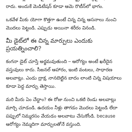
రాదు. అందుకే మెడిటేషన్ కూడా ఆమె రొటీన్‌లో భాగం.
ఒకవేళ మీకు యోగా కొత్తగా ఉంటే చిన్న చిన్న ఆసనాలు నుంచి
మొదలు పెట్టండి. ఎప్పుడు అయినా శరీరం వినండి.
మీ డైట్‌లో ఈ చిన్న మార్పులు ఎందుకు
ప్రయత్నించాలి?
కంగనా డైట్ చూస్తే అర్థమవుతుంది – ఆరోగ్యం అంటే ఖరీదైన
వస్తువులు కాదు. సీజనల్ ఆహారం, ఇంటి వంటలు, సాధారణ
అలవాట్లు. ఎండు ద్రాక్ష, నానబెట్టిన బాదం లాంటి చిన్న విషయాలు
కూడా పెద్ద మార్పు తెస్తాయి.
మరి మీరు ఏం చేద్దాం? ఈ రోజు నుంచి ఒకటి రెండు అలవాట్లు
మార్చి చూడండి. ఉదయం నీళ్లు తాగడం మొదలు పెట్టండి లేదా
పప్పులో నిమ్మరసం వేయడం అలవాటు చేసుకోండి. because
ఆరోగ్యం నెమ్మదిగా మార్పులతోనే వస్తుంది.