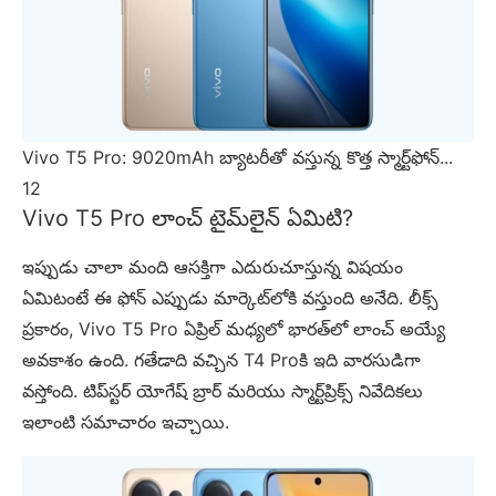
Vivo T5 Pro: 9020mAh బ్యాటరీతో వస్తున్న కొత్త స్మార్ట్‌ఫోన్...
12
Vivo T5 Pro లాంచ్ టైమ్‌లైన్ ఏమిటి?
ఇప్పుడు చాలా మంది ఆసక్తిగా ఎదురుచూస్తున్న విషయం
ఏమిటంటే ఈ ఫోన్ ఎప్పుడు మార్కెట్‌లోకి వస్తుంది అనేది. లీక్స్
ప్రకారం, Vivo T5 Pro ఏప్రిల్ మధ్యలో భారత్‌లో లాంచ్ అయ్యే
అవకాశం ఉంది. గతేడాది వచ్చిన T4 Proకి ఇది వారసుడిగా
వస్తోంది. టిప్‌స్టర్ యోగేష్ బ్రార్ మరియు స్మార్ట్‌ప్రిక్స్ నివేదికలు
ఇలాంటి సమాచారం ఇచ్చాయి.