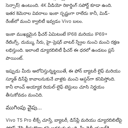
సెన్సార్) ఉంటుంది. 4K వీడియో రికార్డింగ్ సపోర్ట్ కూడా ఉంది.
ఇతర కెమెరాల వివరాలు ఇంకా స్పష్టంగా రాలేదు కానీ, మిడ్-
రేంజ్‌లో మంచి క్వాలిటీ ఇవ్వడం Vivo బలం.
ఇంకా ముఖ్యమైన ఫీచర్ ఏమిటంటే IP68 మరియు IP69+
రేటింగ్స్. దుమ్ము, నీరు, హై-ప్రెషర్ వాటర్ స్ప్రేల నుంచి మంచి రక్షణ
లభిస్తుంది. ఇలాంటి డ్యూరబిలిటీ ఫీచర్ ఈ ధరలో ఉండటం ప్లస్
పాయింట్.
ఇప్పుడు మీరు ఆలోచిస్తున్నట్టయితే, ఈ ఫోన్ బ్యాటరీ లైఫ్ మరియు
స్మూత్ డిస్‌ప్లే కావాలనుకునే వాళ్లకు మంచి ఆప్షన్‌గా కనిపిస్తోంది.
కానీ లాంచ్ అయ్యాక రియల్-లైఫ్ టెస్టులు చూసి నిర్ణయం
తీసుకోవడం మంచిది.
ముగింపు వైపు…
Vivo T5 Pro లీక్స్ చూస్తే, బ్యాటరీ, డిస్‌ప్లే మరియు డ్యూరబిలిటీపై
ఫోకస్ చేసి తీసుకొచ్చారని అర్థమవుతుంది. మీ డైలీ యూజ్‌కి