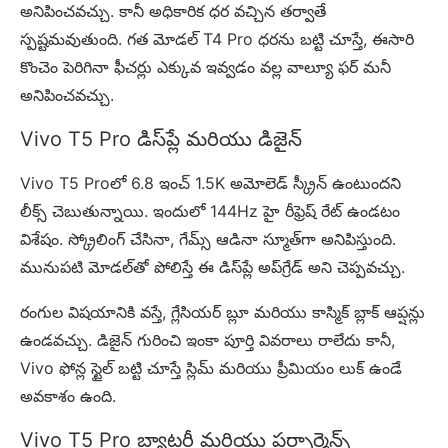
అనిపించవచ్చు. కానీ అధికారిక ధర వచ్చిన తర్వాతే
స్పష్టమవుతుంది. గత మోడల్ T4 Pro ధరను బట్టి చూస్తే, ఈసారి
కొంచెం పెరిగినా ఫీచర్లు ఎక్కువ ఇవ్వడం వల్ల వాల్యూ ఫర్ మనీ
అనిపించవచ్చు.
Vivo T5 Pro డిస్‌ప్లే మరియు డిజైన్
Vivo T5 Proలో 6.8 ఇంచ్ 1.5K అమోలెడ్ స్క్రీన్ ఉంటుందని
లీక్స్ చెబుతున్నాయి. ఇందులో 144Hz హై రీఫ్రెష్ రేట్ ఉండటం
విశేషం. స్క్రోలింగ్ చేసినా, గేమ్స్ ఆడినా స్మూత్‌గా అనిపిస్తుంది.
మునుపటి మోడల్‌తో పోలిస్తే ఈ డిస్‌ప్లే అప్‌గ్రేడ్ అని చెప్పవచ్చు.
రంగుల విషయానికి వస్తే, గ్లేసియర్ బ్లూ మరియు కాస్మిక్ బ్లాక్ ఆప్షన్లు
ఉండవచ్చు. డిజైన్ గురించి ఇంకా పూర్తి వివరాలు రాలేదు కానీ,
Vivo ఫోన్ల స్టైల్ బట్టి చూస్తే స్లిమ్ మరియు ప్రీమియం లుక్ ఉండే
అవకాశం ఉంది.
Vivo T5 Pro బ్యాటరీ మరియు పర్ఫార్మెన్స్