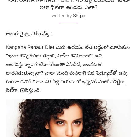
ఇలా ఫిట్‌గా ఉండడం ఎలా?
written by
Shilpa
తెలుగుమైత్రి, వెబ్ డెస్క్ :
Kangana Ranaut Diet మీరు ఉదయం లేచి అద్దంలో చూసుకుని
“ఇంకా కొన్ని కేజీలు తగ్గాలి, ఫిట్‌గా కనిపించాలి” అని
ఆలోచిస్తున్నారా? లేదా రోజంతా ఎసిడిటీ, అలసటతో
బాధపడుతున్నారా? చాలా మంది మనలాగే బిజీ షెడ్యూల్‌తో ఉన్న
కంగనా రనౌత్ కూడా 40 ఏళ్ల వయసులో ఇప్పటికీ ఎంతో ఎనర్జీగా,
ఫిట్‌గా కనిపిస్తుంది.