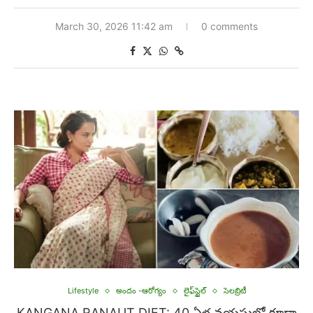
March 30, 2026 11:42 am
0 comments
Lifestyle
అందం -ఆరోగ్యం
లైఫ్‌స్టైల్
సెలబ్రిటీ
KANGANA RANAUT DIET: 40 ఏళ్ల వయసులో కూడా