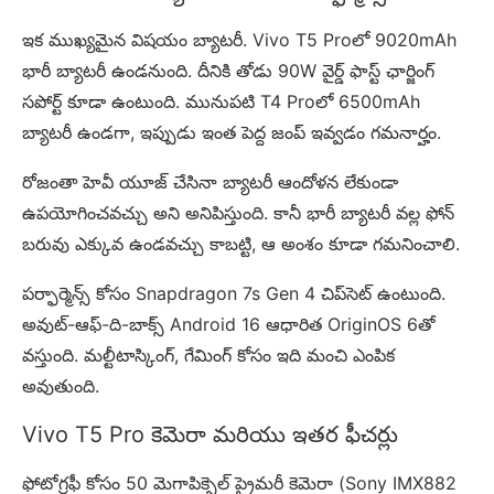
ఇక ముఖ్యమైన విషయం బ్యాటరీ. Vivo T5 Proలో 9020mAh
భారీ బ్యాటరీ ఉండనుంది. దీనికి తోడు 90W వైర్డ్ ఫాస్ట్ ఛార్జింగ్
సపోర్ట్ కూడా ఉంటుంది. మునుపటి T4 Proలో 6500mAh
బ్యాటరీ ఉండగా, ఇప్పుడు ఇంత పెద్ద జంప్ ఇవ్వడం గమనార్హం.
రోజంతా హెవీ యూజ్ చేసినా బ్యాటరీ ఆందోళన లేకుండా
ఉపయోగించవచ్చు అని అనిపిస్తుంది. కానీ భారీ బ్యాటరీ వల్ల ఫోన్
బరువు ఎక్కువ ఉండవచ్చు కాబట్టి, ఆ అంశం కూడా గమనించాలి.
పర్ఫార్మెన్స్ కోసం Snapdragon 7s Gen 4 చిప్‌సెట్ ఉంటుంది.
అవుట్-ఆఫ్-ది-బాక్స్ Android 16 ఆధారిత OriginOS 6తో
వస్తుంది. మల్టీటాస్కింగ్, గేమింగ్ కోసం ఇది మంచి ఎంపిక
అవుతుంది.
Vivo T5 Pro కెమెరా మరియు ఇతర ఫీచర్లు
ఫోటోగ్రఫీ కోసం 50 మెగాపిక్సెల్ ప్రైమరీ కెమెరా (Sony IMX882