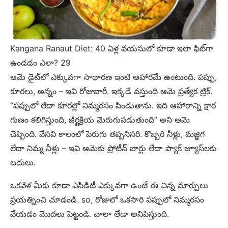
Kangana Ranaut Diet: 40 ఏళ్ల వయసులో కూడా ఇలా ఫిట్‌గా
ఉండడం ఎలా? 29
ఆమె డైట్‌లో ఎక్కువగా సాధారణ ఇంటి ఆహారమే ఉంటుంది. పప్పు,
కూరలు, అన్నం – ఇవి రోజువారీ. ఇక్కడే వస్తుంది ఆమె ప్రత్యేక ట్రిక్.
“పప్పులో లేదా కూరల్లో నిమ్మరసం పిండుతాను. ఇది ఆహారాన్ని క్షార
గుణం కలిగిస్తుంది, జీర్ణక్రియ మెరుగుపడుతుంది” అని ఆమె
చెప్పింది. వేసవి కాలంలో పెరుగు తప్పనిసరి. కొబ్బరి నీళ్లు, మజ్జిగ
లేదా నిమ్మ నీళ్లు – ఇవి ఆమెకు ప్రోటీన్ బార్లు లేదా ప్యాక్ జ్యూస్‌లకు
బదులు.
ఒకవేళ మీకు కూడా ఎసిడిటీ ఎక్కువగా ఉంటే ఈ చిన్న మార్పులు
ప్రయత్నించి చూడండి. so, రోజులో ఒకసారి పప్పులో నిమ్మరసం
వేయడం మొదలు పెట్టండి. చాలా తేడా అనిపిస్తుంది.