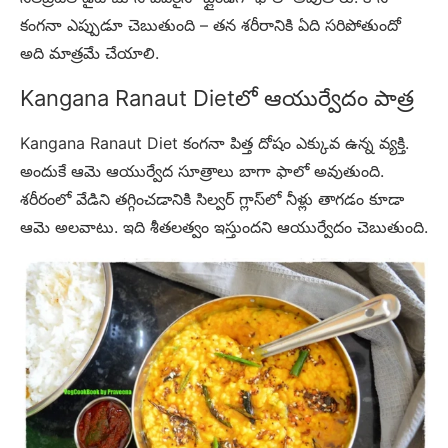
కంగనా ఎప్పుడూ చెబుతుంది – తన శరీరానికి ఏది సరిపోతుందో
అది మాత్రమే చేయాలి.
Kangana Ranaut Dietలో ఆయుర్వేదం పాత్ర
Kangana Ranaut Diet కంగనా పిత్త దోషం ఎక్కువ ఉన్న వ్యక్తి.
అందుకే ఆమె ఆయుర్వేద సూత్రాలు బాగా ఫాలో అవుతుంది.
శరీరంలో వేడిని తగ్గించడానికి సిల్వర్ గ్లాస్‌లో నీళ్లు తాగడం కూడా
ఆమె అలవాటు. ఇది శీతలత్వం ఇస్తుందని ఆయుర్వేదం చెబుతుంది.