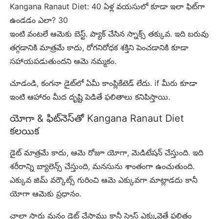
Kangana Ranaut Diet: 40 ఏళ్ల వయసులో కూడా ఇలా ఫిట్‌గా
ఉండడం ఎలా? 30
ఇంటి వంటలే ఆమెకు బెస్ట్. ప్యాక్ చేసిన స్నాక్స్ తక్కువ. ఇది బరువు
తగ్గడానికి మాత్రమే కాదు, రోగనిరోధక శక్తిని పెంచడానికి కూడా
సహాయపడుతుందని ఆమె నమ్మకం.
చూడండి, కంగనా డైట్‌లో ఏమీ కాంప్లికేటెడ్ లేదు. if మీరు కూడా
ఇంటి ఆహారం మీద దృష్టి పెడితే ఫలితాలు కనిపిస్తాయి.
యోగా & ఫిట్‌నెస్‌తో Kangana Ranaut Diet
కలయిక
డైట్ మాత్రమే కాదు, ఆమె రోజూ యోగా, మెడిటేషన్ చేస్తుంది. ఇది
శరీరాన్ని బ్యాలెన్స్ చేస్తుంది, మనసును శాంతంగా ఉంచుతుంది.
ఎక్కువ జిమ్ వర్కౌట్స్ గురించి ఆమె ఎక్కువగా మాట్లాడదు కానీ
యోగా ఆమెకు ప్రధానం.
చాలా సార్లు మనం డైట్ చేస్తాము కానీ స్ట్రెస్ ఎక్కువైతే ఫలితం