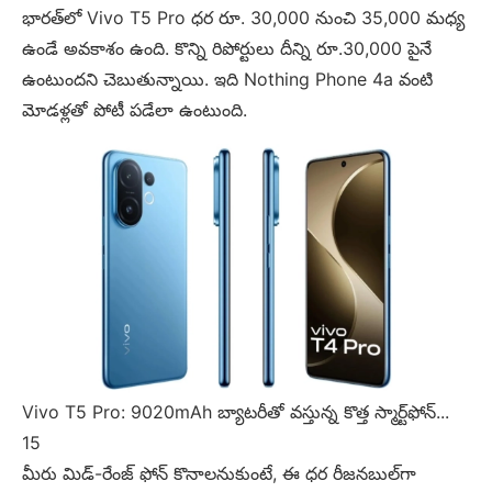
భారత్‌లో Vivo T5 Pro ధర రూ. 30,000 నుంచి 35,000 మధ్య
ఉండే అవకాశం ఉంది. కొన్ని రిపోర్టులు దీన్ని రూ.30,000 పైనే
ఉంటుందని చెబుతున్నాయి. ఇది Nothing Phone 4a వంటి
మోడళ్లతో పోటీ పడేలా ఉంటుంది.
Vivo T5 Pro: 9020mAh బ్యాటరీతో వస్తున్న కొత్త స్మార్ట్‌ఫోన్...
15
మీరు మిడ్-రేంజ్ ఫోన్ కొనాలనుకుంటే, ఈ ధర రీజనబుల్‌గా