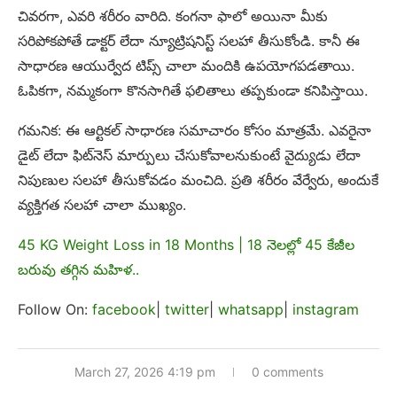
చివరగా, ఎవరి శరీరం వారిది. కంగనా ఫాలో అయినా మీకు
సరిపోకపోతే డాక్టర్ లేదా న్యూట్రిషనిస్ట్ సలహా తీసుకోండి. కానీ ఈ
సాధారణ ఆయుర్వేద టిప్స్ చాలా మందికి ఉపయోగపడతాయి.
ఓపికగా, నమ్మకంగా కొనసాగితే ఫలితాలు తప్పకుండా కనిపిస్తాయి.
గమనిక: ఈ ఆర్టికల్ సాధారణ సమాచారం కోసం మాత్రమే. ఎవరైనా
డైట్ లేదా ఫిట్‌నెస్ మార్పులు చేసుకోవాలనుకుంటే వైద్యుడు లేదా
నిపుణుల సలహా తీసుకోవడం మంచిది. ప్రతి శరీరం వేర్వేరు, అందుకే
వ్యక్తిగత సలహా చాలా ముఖ్యం.
45 KG Weight Loss in 18 Months | 18 నెలల్లో 45 కేజీల
బరువు తగ్గిన మహిళ..
Follow On:
facebook
|
twitter
|
whatsapp
|
instagram
March 27, 2026 4:19 pm
0 comments