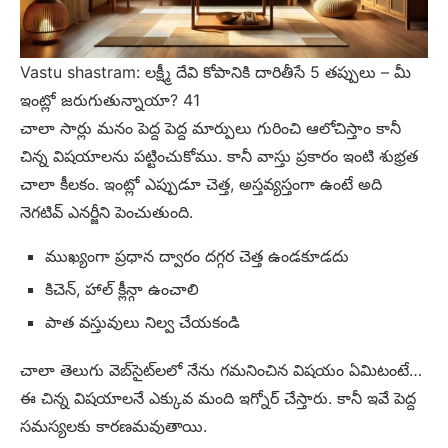
Vastu shastram: లక్ష్మీ దేవి కోపానికి దారితీసే 5 తప్పులు – మీ
ఇంట్లో జరుగుతున్నాయా? 41
చాలా సార్లు మనం పెద్ద పెద్ద మార్పులు గురించి ఆలోచిస్తాం కానీ
చిన్న విషయాలను పట్టించుకోము. కానీ వాస్తు ప్రకారం ఇంటి శుభ్రత
చాలా కీలకం. ఇంట్లో ఎప్పుడూ చెత్త, అస్తవ్యస్తంగా ఉంటే అది
నెగటివ్ ఎనర్జీని పెంచుతుంది.
ముఖ్యంగా ప్రధాన ద్వారం దగ్గర చెత్త ఉండకూడదు
కిచెన్, హాల్ క్లీన్గా ఉంచాలి
పాత వస్తువులు నిల్వ చేయకండి
చాలా తెలుగు వెబ్‌సైట్‌లలో నేను గమనించిన విషయం ఏమిటంటే…
ఈ చిన్న విషయాలనే ఎక్కువ మంది ఇగ్నోర్ చేస్తారు. కానీ ఇవే పెద్ద
సమస్యలకు కారణమవుతాయి.