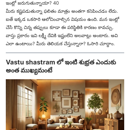
ఇంట్లో జరుగుతున్నాయా? 40
మీరు కష్టపడుతున్నా ఫలితం మాత్రం అంతగా కనిపించడం లేదు.
ఐతే ఇక్కడ ఒకసారి ఆలోచించాల్సిన విషయం ఉంది. మన ఇంట్లో
చేసే కొన్ని చిన్న తప్పులు కూడా ఈ పరిస్థితికి కారణం కావచ్చు.
వాస్తు ప్రకారం ఇవి లక్ష్మీ దేవికి ఇష్టంలేని అలవాట్లు అంటారు. అవి
ఎలా ఉంటాయి? మీరు తెలియక చేస్తున్నారా? ఓసారి చూద్దాం.
Vastu shastram లో ఇంటి శుభ్రత ఎందుకు
అంత ముఖ్యమంటే