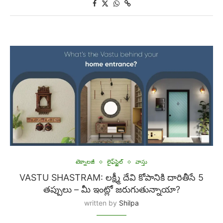
టెక్నాలజీ
లైఫ్‌స్టైల్
వాస్తు
VASTU SHASTRAM: లక్ష్మీ దేవి కోపానికి దారితీసే 5
తప్పులు – మీ ఇంట్లో జరుగుతున్నాయా?
written by
Shilpa