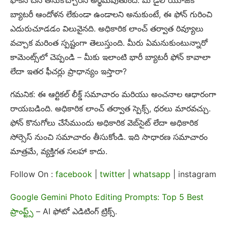
బ్యాటరీ ఆందోళన లేకుండా ఉండాలని అనుకుంటే, ఈ ఫోన్ గురించి
ఎదురుచూడడం విలువైనది. అధికారిక లాంచ్ తర్వాత రివ్యూలు
వచ్చాక మరింత స్పష్టంగా తెలుస్తుంది. మీరు ఏమనుకుంటున్నారో
కామెంట్స్‌లో చెప్పండి – మీకు ఇలాంటి భారీ బ్యాటరీ ఫోన్ కావాలా
లేదా ఇతర ఫీచర్లు ప్రాధాన్యం ఇస్తారా?
గమనిక: ఈ ఆర్టికల్ లీక్డ్ సమాచారం మరియు అంచనాల ఆధారంగా
రాయబడింది. అధికారిక లాంచ్ తర్వాత స్పెక్స్, ధరలు మారవచ్చు.
ఫోన్ కొనుగోలు చేసేముందు అధికారిక వెబ్‌సైట్ లేదా అధికారిక
సోర్సెస్ నుంచి సమాచారం తీసుకోండి. ఇది సాధారణ సమాచారం
మాత్రమే, వ్యక్తిగత సలహా కాదు.
Follow On :
facebook
|
twitter
|
whatsapp
| instagram
Google Gemini Photo Editing Prompts: Top 5 Best
ప్రాంప్ట్స్
– AI ఫోటో ఎడిటింగ్ ట్రిక్స్.