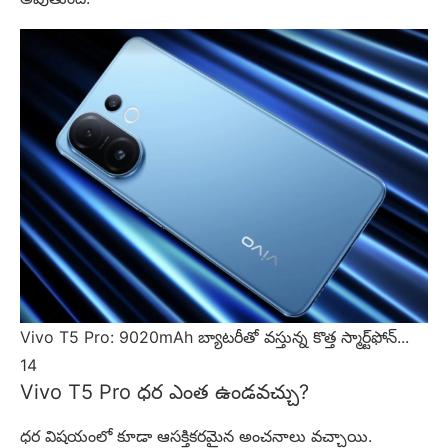
Vivo T5 Pro: 9020mAh బ్యాటరీతో వస్తున్న కొత్త స్మార్ట్‌ఫోన్...
14
Vivo T5 Pro ధర ఎంత ఉండవచ్చు?
ధర విషయంలో కూడా ఆసక్తికరమైన అంచనాలు వచ్చాయి.