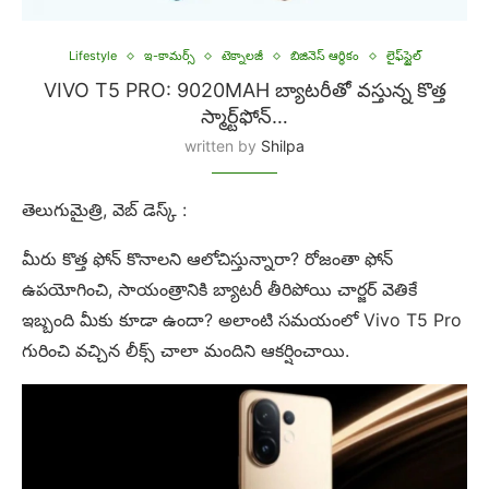
Lifestyle
ఇ-కామర్స్
టెక్నాలజీ
బిజినెస్ ఆర్థికం
లైఫ్‌స్టైల్
VIVO T5 PRO: 9020MAH బ్యాటరీతో వస్తున్న కొత్త
స్మార్ట్‌ఫోన్…
written by
Shilpa
తెలుగుమైత్రి, వెబ్ డెస్క్ :
మీరు కొత్త ఫోన్ కొనాలని ఆలోచిస్తున్నారా? రోజంతా ఫోన్
ఉపయోగించి, సాయంత్రానికి బ్యాటరీ తీరిపోయి చార్జర్ వెతికే
ఇబ్బంది మీకు కూడా ఉందా? అలాంటి సమయంలో Vivo T5 Pro
గురించి వచ్చిన లీక్స్ చాలా మందిని ఆకర్షించాయి.