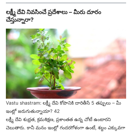
లక్ష్మీ దేవి నివసించే ప్రదేశాలు – మీరు దూరం
చేస్తున్నారా?
Vastu shastram: లక్ష్మీ దేవి కోపానికి దారితీసే 5 తప్పులు – మీ
ఇంట్లో జరుగుతున్నాయా? 42
లక్ష్మీ దేవి శుభ్రత, క్రమశిక్షణ, ప్రశాంతత ఉన్న చోటే ఉంటారని
చెబుతారు. కానీ మనం ఇంట్లో గందరగోళంగా ఉంటే, శబ్దం ఎక్కువగా