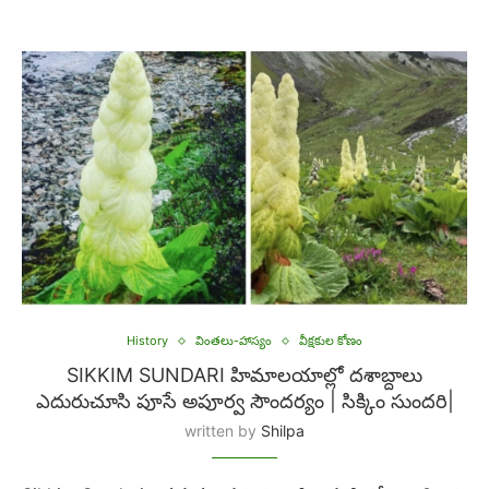
History
వింతలు-హాస్యం
వీక్షకుల కోణం
SIKKIM SUNDARI హిమాలయాల్లో దశాబ్దాలు
ఎదురుచూసి పూసే అపూర్వ సౌందర్యం | సిక్కిం సుందరి|
written by
Shilpa