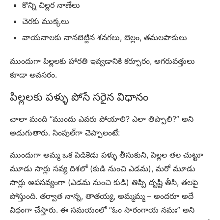
కొన్ని చిల్లర నాణేలు
చెరకు ముక్కలు
వాయనాలకు నానబెట్టిన శనగలు, బెల్లం, తమలపాకులు
ముందుగా పిల్లలకు హారతి ఇవ్వడానికి కర్పూరం, అగరువత్తులు
కూడా అవసరం.
పిల్లలకు పళ్ళు పోసే సరైన విధానం
చాలా మంది “ముందు ఎవరు పోయాలి? ఎలా తిప్పాలి?” అని
అడుగుతారు. సింపుల్‌గా చెప్పాలంటే:
ముందుగా అమ్మ ఒక పిడికెడు పళ్ళు తీసుకుని, పిల్లల తల చుట్టూ
మూడు సార్లు సవ్య దిశలో (కుడి నుంచి ఎడమ), మరో మూడు
సార్లు అపసవ్యంగా (ఎడమ నుంచి కుడి) తిప్పి దృష్టి తీసి, తలపై
పోస్తుంది. తర్వాత నాన్న, తాతయ్య, అమ్మమ్మ – అందరూ అదే
విధంగా చేస్తారు. ఈ సమయంలో “ఓం సారంగాయ నమః” అని