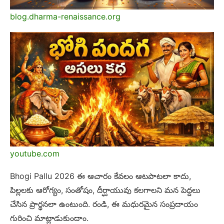
blog.dharma-renaissance.org
youtube.com
Bhogi Pallu 2026 ఈ ఆచారం కేవలం ఆటపాటలా కాదు,
పిల్లలకు ఆరోగ్యం, సంతోషం, దీర్ఘాయువు కలగాలని మన పెద్దలు
చేసిన ప్రార్థనలా ఉంటుంది. రండి, ఈ మధురమైన సంప్రదాయం
గురించి మాట్లాడుకుందాం.