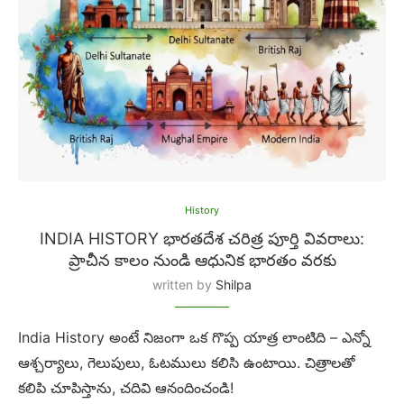
History
INDIA HISTORY భారతదేశ చరిత్ర పూర్తి వివరాలు:
ప్రాచీన కాలం నుండి ఆధునిక భారతం వరకు
written by
Shilpa
India History అంటే నిజంగా ఒక గొప్ప యాత్ర లాంటిది – ఎన్నో
ఆశ్చర్యాలు, గెలుపులు, ఓటములు కలిసి ఉంటాయి. చిత్రాలతో
కలిపి చూపిస్తాను, చదివి ఆనందించండి!