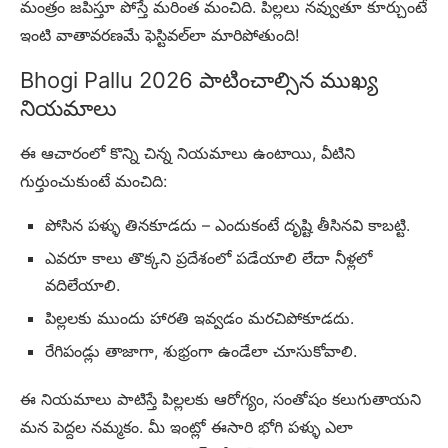
మంత్రం జపిస్తూ పోస్తే మరింత మంచిది. పిల్లలు నవ్వుతూ కూర్చుంటే
ఇంటి వాతావరణమే ఫెస్టివల్‌లా మారిపోతుంది!
Bhogi Pallu 2026 పాటించాల్సిన ముఖ్య
నియమాలు
ఈ ఆచారంలో కొన్ని చిన్న నియమాలు ఉంటాయి, వీటిని
గుర్తుంచుకుంటే మంచిది:
పోసిన పళ్ళు తినకూడదు – ఎందుకంటే దృష్టి తీసినవి కాబట్టి.
ఎవరూ కాలు తొక్కని ప్రదేశంలో పడేయాలి లేదా నీళ్లలో
వదిలేయాలి.
పిల్లలకు ముందు హారతి ఇవ్వడం మరచిపోకూడదు.
రేగిపండ్లు తాజాగా, శుభ్రంగా ఉండేలా చూసుకోవాలి.
ఈ నియమాలు పాటిస్తే పిల్లలకు ఆరోగ్యం, సంతోషం కలుగుతాయని
మన పెద్దల నమ్మకం. మీ ఇంట్లో ఈసారి భోగి పళ్ళు ఎలా