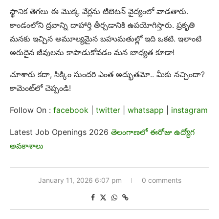
స్థానిక తెగలు ఈ మొక్క వేర్లను టిబెటన్ వైద్యంలో వాడతారు.
కాండంలోని ద్రవాన్ని దాహార్తి తీర్చడానికి ఉపయోగిస్తారు. ప్రకృతి
మనకు ఇచ్చిన అమూల్యమైన బహుమతుల్లో ఇది ఒకటి. ఇలాంటి
అరుదైన జీవులను కాపాడుకోవడం మన బాధ్యత కూడా!
చూశారు కదా, సిక్కిం సుందరి ఎంత అద్భుతమో.. మీకు నచ్చిందా?
కామెంట్‌లో చెప్పండి!
Follow On :
facebook
|
twitter
|
whatsapp
|
instagram
Latest Job Openings 2026
తెలంగాణలో ఈరోజు ఉద్యోగ
అవకాశాలు
January 11, 2026 6:07 pm
0 comments