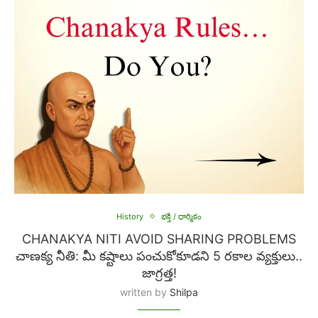
History
భక్తి / ధార్మికం
CHANAKYA NITI AVOID SHARING PROBLEMS
చాణక్య నీతి: మీ కష్టాలు పంచుకోకూడని 5 రకాల వ్యక్తులు..
జాగ్రత్త!
written by
Shilpa