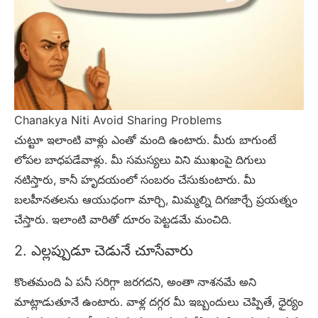
Chanakya Niti Avoid Sharing Problems
చుట్టూ ఇలాంటి వాళ్లు ఎంతో మంది ఉంటారు. మీరు బాగుంటే
లోపల బాధపడేవాళ్లు. మీ సమస్యలు విని ముఖంపై దిగులు
నటిస్తారు, కానీ హృదయంలో సంబరం చేసుకుంటారు. మీ
బలహీనతలను ఆయుధంగా మార్చి, మిమ్మల్ని దిగజార్చే ప్రయత్నం
చేస్తారు. ఇలాంటి వారితో దూరం పెట్టడమే మంచిది.
2. ఎల్లప్పుడూ చెడునే చూసేవారు
కొంతమంది ఏ పనీ సరిగ్గా జరగదని, అంతా నాశనమే అని
మాట్లాడుతూనే ఉంటారు. వాళ్ల దగ్గర మీ ఇబ్బందులు చెప్పితే, ధైర్యం