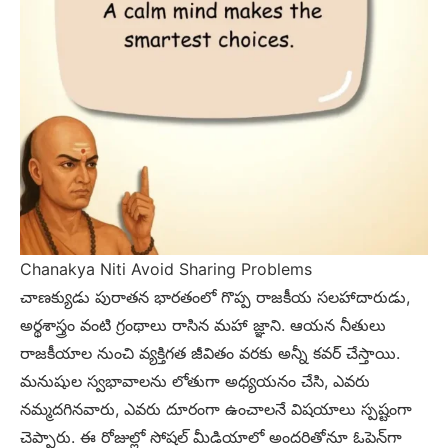
Chanakya Niti Avoid Sharing Problems
చాణక్యుడు పురాతన భారతంలో గొప్ప రాజకీయ సలహాదారుడు,
అర్థశాస్త్రం వంటి గ్రంథాలు రాసిన మహా జ్ఞాని. ఆయన నీతులు
రాజకీయాల నుంచి వ్యక్తిగత జీవితం వరకు అన్నీ కవర్ చేస్తాయి.
మనుషుల స్వభావాలను లోతుగా అధ్యయనం చేసి, ఎవరు
నమ్మదగినవారు, ఎవరు దూరంగా ఉంచాలనే విషయాలు స్పష్టంగా
చెప్పారు. ఈ రోజుల్లో సోషల్ మీడియాలో అందరితోనూ ఓపెన్‌గా