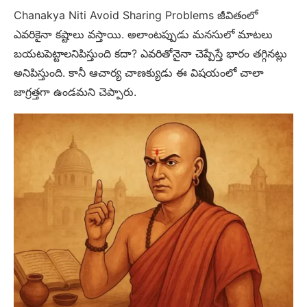
Chanakya Niti Avoid Sharing Problems జీవితంలో
ఎవరికైనా కష్టాలు వస్తాయి. అలాంటప్పుడు మనసులో మాటలు
బయటపెట్టాలనిపిస్తుంది కదా? ఎవరితోనైనా చెప్పేస్తే భారం తగ్గినట్లు
అనిపిస్తుంది. కానీ ఆచార్య చాణక్యుడు ఈ విషయంలో చాలా
జాగ్రత్తగా ఉండమని చెప్పారు.