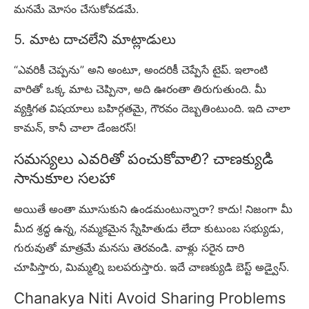
మనమే మోసం చేసుకోవడమే.
5. మాట దాచలేని మాట్లాడులు
“ఎవరికీ చెప్పను” అని అంటూ, అందరికీ చెప్పేసే టైప్. ఇలాంటి
వారితో ఒక్క మాట చెప్పినా, అది ఊరంతా తిరుగుతుంది. మీ
వ్యక్తిగత విషయాలు బహిర్గతమై, గౌరవం దెబ్బతింటుంది. ఇది చాలా
కామన్, కానీ చాలా డేంజరస్!
సమస్యలు ఎవరితో పంచుకోవాలి? చాణక్యుడి
సానుకూల సలహా
అయితే అంతా మూసుకుని ఉండమంటున్నారా? కాదు! నిజంగా మీ
మీద శ్రద్ధ ఉన్న, నమ్మకమైన స్నేహితుడు లేదా కుటుంబ సభ్యుడు,
గురువుతో మాత్రమే మనసు తెరవండి. వాళ్లు సరైన దారి
చూపిస్తారు, మిమ్మల్ని బలపరుస్తారు. ఇదే చాణక్యుడి బెస్ట్ అడ్వైస్.
Chanakya Niti Avoid Sharing Problems