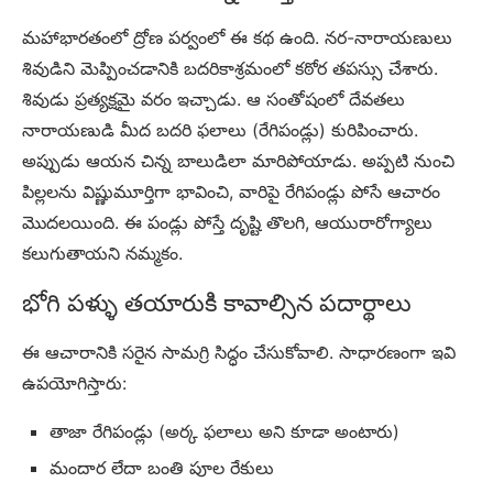
మహాభారతంలో ద్రోణ పర్వంలో ఈ కథ ఉంది. నర-నారాయణులు
శివుడిని మెప్పించడానికి బదరికాశ్రమంలో కఠోర తపస్సు చేశారు.
శివుడు ప్రత్యక్షమై వరం ఇచ్చాడు. ఆ సంతోషంలో దేవతలు
నారాయణుడి మీద బదరి ఫలాలు (రేగిపండ్లు) కురిపించారు.
అప్పుడు ఆయన చిన్న బాలుడిలా మారిపోయాడు. అప్పటి నుంచి
పిల్లలను విష్ణుమూర్తిగా భావించి, వారిపై రేగిపండ్లు పోసే ఆచారం
మొదలయింది. ఈ పండ్లు పోస్తే దృష్టి తొలగి, ఆయురారోగ్యాలు
కలుగుతాయని నమ్మకం.
భోగి పళ్ళు తయారుకి కావాల్సిన పదార్థాలు
ఈ ఆచారానికి సరైన సామగ్రి సిద్ధం చేసుకోవాలి. సాధారణంగా ఇవి
ఉపయోగిస్తారు:
తాజా రేగిపండ్లు (అర్క ఫలాలు అని కూడా అంటారు)
మందార లేదా బంతి పూల రేకులు