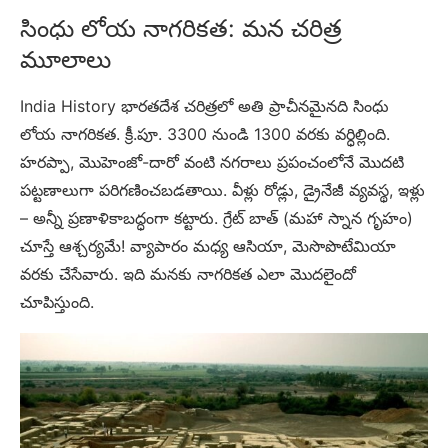
సింధు లోయ నాగరికత: మన చరిత్ర
మూలాలు
India History భారతదేశ చరిత్రలో అతి ప్రాచీనమైనది సింధు
లోయ నాగరికత. క్రీ.పూ. 3300 నుండి 1300 వరకు వర్ధిల్లింది.
హరప్పా, మొహెంజో-దారో వంటి నగరాలు ప్రపంచంలోనే మొదటి
పట్టణాలుగా పరిగణించబడతాయి. వీళ్లు రోడ్లు, డ్రైనేజీ వ్యవస్థ, ఇళ్లు
– అన్నీ ప్రణాళికాబద్ధంగా కట్టారు. గ్రేట్ బాత్ (మహా స్నాన గృహం)
చూస్తే ఆశ్చర్యమే! వ్యాపారం మధ్య ఆసియా, మెసొపొటేమియా
వరకు చేసేవారు. ఇది మనకు నాగరికత ఎలా మొదలైందో
చూపిస్తుంది.