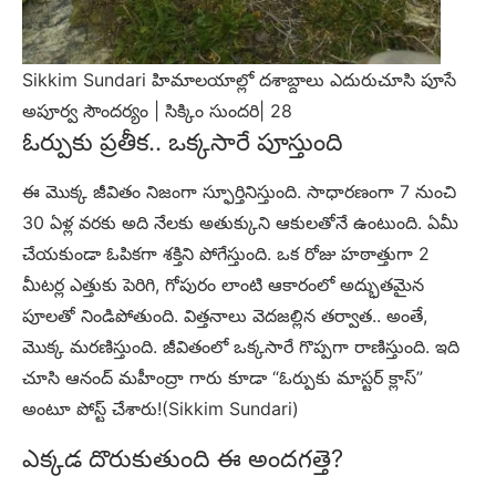
Sikkim Sundari హిమాలయాల్లో దశాబ్దాలు ఎదురుచూసి పూసే
అపూర్వ సౌందర్యం | సిక్కిం సుందరి| 28
ఓర్పుకు ప్రతీక.. ఒక్కసారే పూస్తుంది
ఈ మొక్క జీవితం నిజంగా స్ఫూర్తినిస్తుంది. సాధారణంగా 7 నుంచి
30 ఏళ్ల వరకు అది నేలకు అతుక్కుని ఆకులతోనే ఉంటుంది. ఏమీ
చేయకుండా ఓపికగా శక్తిని పోగేస్తుంది. ఒక రోజు హఠాత్తుగా 2
మీటర్ల ఎత్తుకు పెరిగి, గోపురం లాంటి ఆకారంలో అద్భుతమైన
పూలతో నిండిపోతుంది. విత్తనాలు వెదజల్లిన తర్వాత.. అంతే,
మొక్క మరణిస్తుంది. జీవితంలో ఒక్కసారే గొప్పగా రాణిస్తుంది. ఇది
చూసి ఆనంద్ మహీంద్రా గారు కూడా “ఓర్పుకు మాస్టర్ క్లాస్”
అంటూ పోస్ట్ చేశారు!(Sikkim Sundari)
ఎక్కడ దొరుకుతుంది ఈ అందగత్తె?