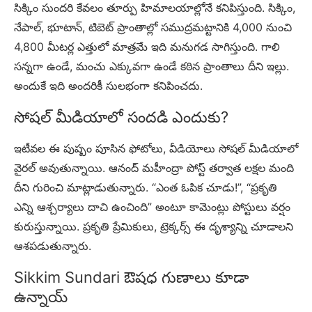
సిక్కిం సుందరి కేవలం తూర్పు హిమాలయాల్లోనే కనిపిస్తుంది. సిక్కిం,
నేపాల్, భూటాన్, టిబెట్ ప్రాంతాల్లో సముద్రమట్టానికి 4,000 నుంచి
4,800 మీటర్ల ఎత్తులో మాత్రమే ఇది మనుగడ సాగిస్తుంది. గాలి
సన్నగా ఉండే, మంచు ఎక్కువగా ఉండే కఠిన ప్రాంతాలు దీని ఇల్లు.
అందుకే ఇది అందరికీ సులభంగా కనిపించదు.
సోషల్ మీడియాలో సందడి ఎందుకు?
ఇటీవల ఈ పుష్పం పూసిన ఫోటోలు, వీడియోలు సోషల్ మీడియాలో
వైరల్ అవుతున్నాయి. ఆనంద్ మహీంద్రా పోస్ట్ తర్వాత లక్షల మంది
దీని గురించి మాట్లాడుతున్నారు. “ఎంత ఓపిక చూడు!”, “ప్రకృతి
ఎన్ని ఆశ్చర్యాలు దాచి ఉంచింది” అంటూ కామెంట్లు పోస్టులు వర్షం
కురుస్తున్నాయి. ప్రకృతి ప్రేమికులు, ట్రెక్కర్స్ ఈ దృశ్యాన్ని చూడాలని
ఆశపడుతున్నారు.
Sikkim Sundari ఔషధ గుణాలు కూడా
ఉన్నాయ్