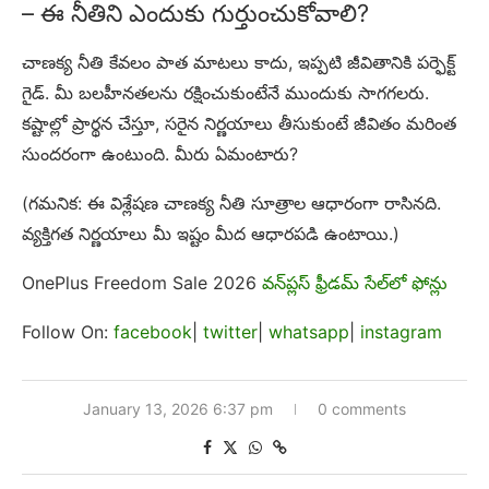
– ఈ నీతిని ఎందుకు గుర్తుంచుకోవాలి?
చాణక్య నీతి కేవలం పాత మాటలు కాదు, ఇప్పటి జీవితానికి పర్ఫెక్ట్
గైడ్. మీ బలహీనతలను రక్షించుకుంటేనే ముందుకు సాగగలరు.
కష్టాల్లో ప్రార్థన చేస్తూ, సరైన నిర్ణయాలు తీసుకుంటే జీవితం మరింత
సుందరంగా ఉంటుంది. మీరు ఏమంటారు?
(గమనిక: ఈ విశ్లేషణ చాణక్య నీతి సూత్రాల ఆధారంగా రాసినది.
వ్యక్తిగత నిర్ణయాలు మీ ఇష్టం మీద ఆధారపడి ఉంటాయి.)
OnePlus Freedom Sale 2026
వన్‌ప్లస్ ఫ్రీడమ్ సేల్‌లో ఫోన్లు
Follow On:
facebook
|
twitter
|
whatsapp
|
instagram
January 13, 2026 6:37 pm
0 comments