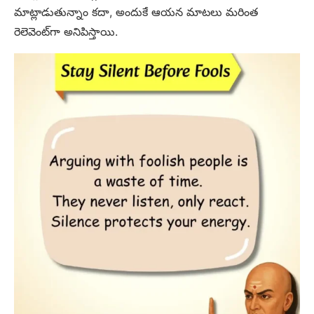
మాట్లాడుతున్నాం కదా, అందుకే ఆయన మాటలు మరింత
రెలెవెంట్‌గా అనిపిస్తాయి.