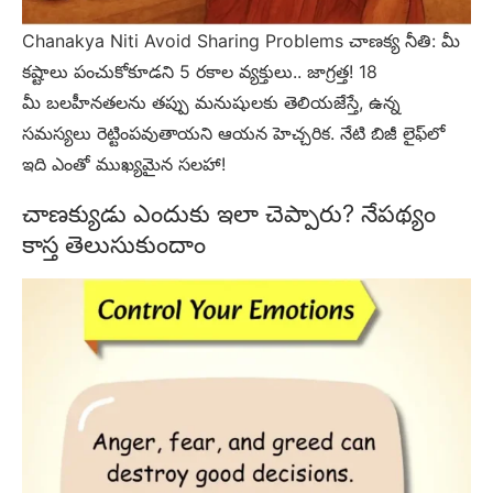
Chanakya Niti Avoid Sharing Problems చాణక్య నీతి: మీ
కష్టాలు పంచుకోకూడని 5 రకాల వ్యక్తులు.. జాగ్రత్త! 18
మీ బలహీనతలను తప్పు మనుషులకు తెలియజేస్తే, ఉన్న
సమస్యలు రెట్టింపవుతాయని ఆయన హెచ్చరిక. నేటి బిజీ లైఫ్‌లో
ఇది ఎంతో ముఖ్యమైన సలహా!
చాణక్యుడు ఎందుకు ఇలా చెప్పారు? నేపథ్యం
కాస్త తెలుసుకుందాం