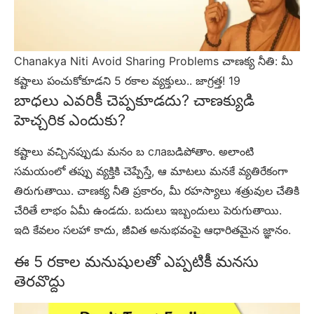
Chanakya Niti Avoid Sharing Problems చాణక్య నీతి: మీ
కష్టాలు పంచుకోకూడని 5 రకాల వ్యక్తులు.. జాగ్రత్త! 19
బాధలు ఎవరికీ చెప్పకూడదు? చాణక్యుడి
హెచ్చరిక ఎందుకు?
కష్టాలు వచ్చినప్పుడు మనం బ слаబడిపోతాం. అలాంటి
సమయంలో తప్పు వ్యక్తికి చెప్పేస్తే, ఆ మాటలు మనకే వ్యతిరేకంగా
తిరుగుతాయి. చాణక్య నీతి ప్రకారం, మీ రహస్యాలు శత్రువుల చేతికి
చేరితే లాభం ఏమీ ఉండదు. బదులు ఇబ్బందులు పెరుగుతాయి.
ఇది కేవలం సలహా కాదు, జీవిత అనుభవంపై ఆధారితమైన జ్ఞానం.
ఈ 5 రకాల మనుషులతో ఎప్పటికీ మనసు
తెరవొద్దు