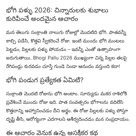
భోగి పళ్ళు 2026: చిన్నారులకు శుభాలు
కురిపించే అందమైన ఆచారం
మన తెలుగు సంక్రాంతి నాలుగు రోజుల్లో మొదటిది భోగి. పాతవన్నీ
కాల్చి పడేసి, కొత్తవి స్వీకరించే రోజు. ఇంటి ముందు భోగి మంటలు
పెట్టడం, పిల్లలకు పళ్ళు పోయడం – ఇవన్నీ ఎంతో ఉత్సాహంగా
జరుగుతాయి. Bhogi Pallu 2026 ముఖ్యంగా చిన్న పిల్లల తలపై
రేగిపండ్లు కురవడం చూస్తే గుండె నిండా ఆనందం వస్తుంది కదా!
భోగి పండుగ ప్రత్యేకత ఏమిటి?
సంక్రాంతి మొదటి రోజును భోగి అంటాం. సూర్యుడు మకర రాశిలోకి
ప్రవేశించే ముందు రోజు ఇది. పాత సంవత్సరం భోగాలను వదిలేసి
కొత్తదాన్ని ఆహ్వానించడం దీని అర్థం. ఈ రోజు పిల్లలకు పళ్ళు పోస్తూ
దృష్టి తీసి, ఆరోగ్యంగా ఎదగాలని ఆశీర్వదించడం మన సంప్రదాయం.
ఈ ఆచారం వెనుక ఉన్న ఆసక్తికర కథ