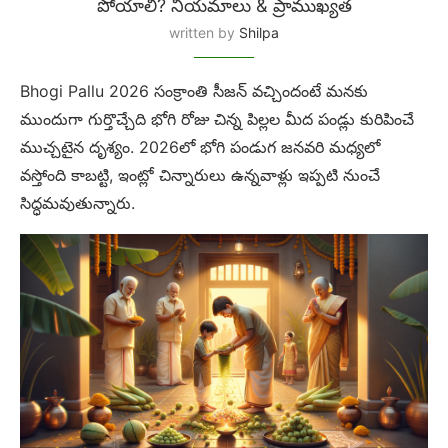
పోయాలి? నియమాలు & ప్రాముఖ్యత
written by
Shilpa
Bhogi Pallu 2026 సంక్రాంతి సీజన్ వచ్చిందంటే మనకు
ముందుగా గుర్తొచ్చేది భోగి రోజు చిన్న పిల్లల మీద పండ్లు కురిపించే
ముచ్చటైన దృశ్యం. 2026లో భోగి పండుగ జనవరి మధ్యలో
వస్తోంది కాబట్టి, ఇంట్లో చిన్నారులు ఉన్నవాళ్లు ఇప్పటి నుంచే
సిద్ధమవుతున్నారు.