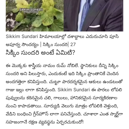
Sikkim Sundari హిమాలయాల్లో దశాబ్దాలు ఎదురుచూసి పూసే
అపూర్వ సౌందర్యం | సిక్కిం సుందరి| 27
సిక్కిం సుందరి అంటే ఏమిటి?
ఈ మొక్కకు శాస్త్రీయ నామం రుమ్ నోబిలే. స్థానికులు దీన్ని సిక్కిం
సుందరి అని పిలుస్తారు, ఎందుకంటే ఇది సిక్కిం ప్రాంతానికే చెందిన
అందగత్తెలా కనిపిస్తుంది. చుట్టూ పారదర్శకమైన ఆకులు ఉండటంతో
గాజు ఇల్లు లాగా కనిపిస్తుంది. Sikkim Sundari ఈ పొరలు లోపలి
పువ్వులను కఠినమైన చలి, గాలులు, హానికరమైన సూర్యకిరణాల
నుంచి కాపాడతాయి. సూర్యుడి వెలుగు మాత్రం లోపలికి వెళ్తుంది,
వేడిని బంధించి గ్రీన్‌హౌస్ లాగా పనిచేస్తుంది. చూశారా ఎంత స్మార్ట్‌గా
సహజంగానే రక్షణ వ్యవస్థను ఏర్పరచుకుందో!