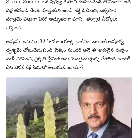
Sikkim Sundari ఒక పువ్వు గురించి ఊహించండి తోచిందా? అది
ఏళ్ల తరబడి నేలకు హత్తుకుని ఉండి, శక్తి సేకరించి, ఒక్కసారి
మాత్రమే ఎత్తుగా పెరిగి అద్భుతంగా పూసి.. తర్వాత వీడ్కోలు
చెప్తుంది.
అవును, ఇది నిజమే! హిమాలయాల్లో ఇటీవల ఇలాంటి అపూర్వ
దృశ్యమే చోటుచేసుకుంది. సిక్కిం సుందరి అనే ఈ అరుదైన పుష్పం
మళ్లీ వికసించి, ప్రకృతి ప్రేమికులను మంత్రముగ్ధుల్ని చేస్తోంది. ఇంతకీ
దీని వెనక కథ ఏమిటో తెలుసుకుందామా?