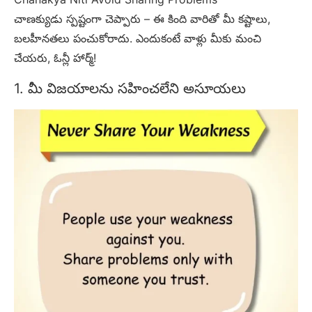
చాణక్యుడు స్పష్టంగా చెప్పారు – ఈ కింది వారితో మీ కష్టాలు,
బలహీనతలు పంచుకోరాదు. ఎందుకంటే వాళ్లు మీకు మంచి
చేయరు, ఓన్లీ హార్మ్!
1. మీ విజయాలను సహించలేని అసూయలు